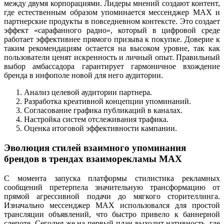
между двумя корпорациями. Лидеры мнений создают контент,
где естественным образом упоминается мессенджер MAX и
партнерские продукты в повседневном контексте. Это создает
эффект «сарафанного радио», который в цифровой среде
работает эффективнее прямого призыва к покупке. Доверие к
таким рекомендациям остается на высоком уровне, так как
пользователи ценят искренность и личный опыт. Правильный
выбор амбассадора гарантирует гармоничное вхождение
бренда в инфополе новой для него аудитории.
Анализ целевой аудитории партнера.
Разработка креативной концепции упоминаний.
Согласование графика публикаций в каналах.
Настройка систем отслеживания трафика.
Оценка итоговой эффективности кампании.
Эволюция стилей взаимного упоминания
брендов в трендах взаиморекламы MAX
С момента запуска платформы стилистика рекламных
сообщений претерпела значительную трансформацию от
прямой агрессивной подачи до мягкого сторителлинга.
Изначально мессенджер MAX использовался для простой
трансляции объявлений, что быстро привело к баннерной
слепоте. Сегодня же на первый план выходит нативность, где