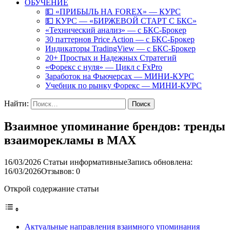
ОБУЧЕНИЕ
💵 «ПРИБЫЛЬ НА FOREX» — КУРС
💵 КУРС — «БИРЖЕВОЙ СТАРТ С БКС»
«Технический анализ» — с БКС-Брокер
30 паттернов Price Action — с БКС-Брокер
Индикаторы TradingView — с БКС-Брокер
20+ Простых и Надежных Стратегий
«Форекс с нуля» — Цикл с FxPro
Заработок на Фьючерсах — МИНИ-КУРС
Учебник по рынку Форекс — МИНИ-КУРС
Найти:
Взаимное упоминание брендов: тренды
взаиморекламы в MAX
16/03/2026
Статьи информативные
Запись обновлена:
16/03/2026
Отзывов: 0
Открой содержание статьи
Актуальные направления взаимного упоминания