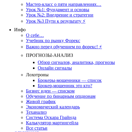
Мастер-класс о пяти направлениях…
Урок №1: Фундамент и основы
Урок №2: Внедрение и стратегии
Урок №3 Пути к результату ⚡️
Инфо
О себе…
Учебник по рынку Форекс
Важно перед обучением по форекс! ⚡
ПРОГНОЗЫ-АНАЛИЗ
Обзор сигналов, аналитика, прогнозы
Онлайн сигналы
Лохотроны
Брокеры-мошенники — список
Брокер-мошенник это кто?
Бизнес идеи — списком
Обучение по бинарным опционам
Живой график
Экономический календарь
Теханализ
Система Оскара Грайнда
Калькулятор мартингейла
Все статьи