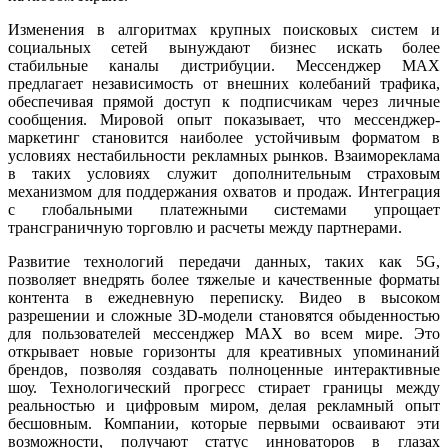
Изменения в алгоритмах крупных поисковых систем и
социальных сетей вынуждают бизнес искать более
стабильные каналы дистрибуции. Мессенджер MAX
предлагает независимость от внешних колебаний трафика,
обеспечивая прямой доступ к подписчикам через личные
сообщения. Мировой опыт показывает, что мессенджер-
маркетинг становится наиболее устойчивым форматом в
условиях нестабильности рекламных рынков. Взаимореклама
в таких условиях служит дополнительным страховым
механизмом для поддержания охватов и продаж. Интеграция
с глобальными платежными системами упрощает
трансграничную торговлю и расчеты между партнерами.
Развитие технологий передачи данных, таких как 5G,
позволяет внедрять более тяжелые и качественные форматы
контента в ежедневную переписку. Видео в высоком
разрешении и сложные 3D-модели становятся обыденностью
для пользователей мессенджер MAX во всем мире. Это
открывает новые горизонты для креативных упоминаний
брендов, позволяя создавать полноценные интерактивные
шоу. Технологический прогресс стирает границы между
реальностью и цифровым миром, делая рекламный опыт
бесшовным. Компании, которые первыми осваивают эти
возможности, получают статус инноваторов в глазах