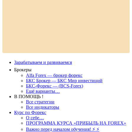
Зарабатываем и развиваемся
Брокеры
Alfa Forex — брокер форекс
БКС Брокер — БКС Мир инвестиций
БКС-Форекс — (BCS-Forex)
Ещё варианты…
В ПОМОЩЬ !
Все стратегии
Все индикаторы
Курс по Форекс
О себе…
ПРОГРАММА КУРСА «ПРИБЫЛЬ НА FOREX»
Важно перед началом обучения! ⚡ ⚡