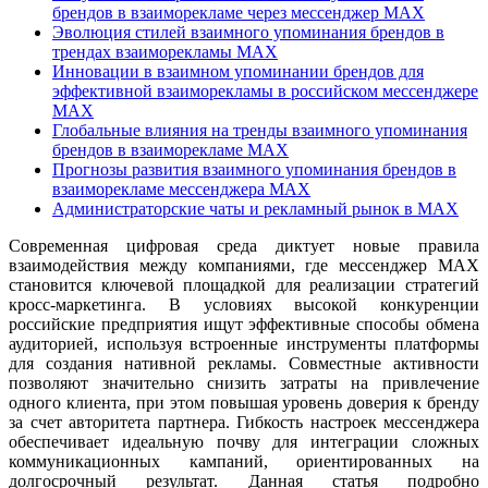
брендов в взаиморекламе через мессенджер MAX
Эволюция стилей взаимного упоминания брендов в
трендах взаиморекламы MAX
Инновации в взаимном упоминании брендов для
эффективной взаиморекламы в российском мессенджере
MAX
Глобальные влияния на тренды взаимного упоминания
брендов в взаиморекламе MAX
Прогнозы развития взаимного упоминания брендов в
взаиморекламе мессенджера MAX
Администраторские чаты и рекламный рынок в MAX
Современная цифровая среда диктует новые правила
взаимодействия между компаниями, где мессенджер MAX
становится ключевой площадкой для реализации стратегий
кросс-маркетинга. В условиях высокой конкуренции
российские предприятия ищут эффективные способы обмена
аудиторией, используя встроенные инструменты платформы
для создания нативной рекламы. Совместные активности
позволяют значительно снизить затраты на привлечение
одного клиента, при этом повышая уровень доверия к бренду
за счет авторитета партнера. Гибкость настроек мессенджера
обеспечивает идеальную почву для интеграции сложных
коммуникационных кампаний, ориентированных на
долгосрочный результат. Данная статья подробно