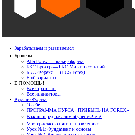
Зарабатываем и развиваемся
Брокеры
Alfa Forex — брокер форекс
БКС Брокер — БКС Мир инвестиций
БКС-Форекс — (BCS-Forex)
Ещё варианты…
В ПОМОЩЬ !
Все стратегии
Все индикаторы
Курс по Форекс
О себе…
ПРОГРАММА КУРСА «ПРИБЫЛЬ НА FOREX»
Важно перед началом обучения! ⚡ ⚡
Мастер-класс о пяти направлениях…
Урок №1: Фундамент и основы
Урок №2: Внедрение и стратегии