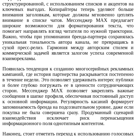
структурированной, с использованием списков и акцентов на
ключевых выгодах. Копирайтеры теперь уделяют больше
внимания заголовкам, которые должны мгновенно цеплять
внимание в списке чатов. Мессенджер MAX предлагает
широкие возможности для форматирования текста, что
помогает направлять взгляд читателя по нужной траектории.
Важно, чтобы при упоминании бренда-партнера сохранялась
уникальная тональность автора канала, не превращаясь в
сухой пресс-релиз. Гармония между авторским стилем и
коммерческой задачей является залогом успеха современной
взаиморекламы.
Появилась тенденция к созданию многосерийных рекламных
кампаний, где история партнерства раскрывается постепенно
в течение недели. Это позволяет удерживать интерес публики
и более глубоко погружать ее в ценности сотрудничающих
сторон. Мессенджер MAX позволяет закреплять важные
сообщения в шапке профиля, обеспечивая постоянный доступ
к основной информации. Регулярность касаний формирует
запоминаемость бренда на подсознательном уровне, даже если
покупка не была совершена сразу. Продуманный сценарий
взаимодействия исключает риск перенасыщения
информационного поля однотипным контентом.
Наконец, стоит отметить переход к использованию голосовых