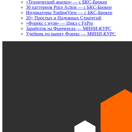
«Технический анализ» — с БКС-Брокер
30 паттернов Price Action — с БКС-Брокер
Индикаторы TradingView — с БКС-Брокер
20+ Простых и Надежных Стратегий
«Форекс с нуля» — Цикл с FxPro
Заработок на Фьючерсах — МИНИ-КУРС
Учебник по рынку Форекс — МИНИ-КУРС