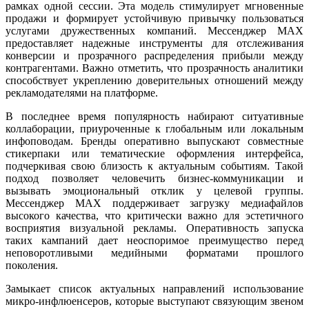
рамках одной сессии. Эта модель стимулирует мгновенные
продажи и формирует устойчивую привычку пользоваться
услугами дружественных компаний. Мессенджер MAX
предоставляет надежные инструменты для отслеживания
конверсии и прозрачного распределения прибыли между
контрагентами. Важно отметить, что прозрачность аналитики
способствует укреплению доверительных отношений между
рекламодателями на платформе.
В последнее время популярность набирают ситуативные
коллаборации, приуроченные к глобальным или локальным
инфоповодам. Бренды оперативно выпускают совместные
стикерпаки или тематические оформления интерфейса,
подчеркивая свою близость к актуальным событиям. Такой
подход позволяет человечить бизнес-коммуникации и
вызывать эмоциональный отклик у целевой группы.
Мессенджер MAX поддерживает загрузку медиафайлов
высокого качества, что критически важно для эстетичного
восприятия визуальной рекламы. Оперативность запуска
таких кампаний дает неоспоримое преимущество перед
неповоротливыми медийными форматами прошлого
поколения.
Замыкает список актуальных направлений использование
микро-инфлюенсеров, которые выступают связующим звеном