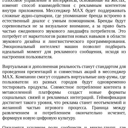
Голосовое управление и интерфейсы, основанные на жестах,
изменят способ взаимодействия с рекламным контентом
внутри приложения. Мессенджер MAX будет поддерживать
сложные аудио-сценарии, где упоминание бренда встроено в
естественный диалог с умным помощником. Бренды будут
соревноваться не за визуальное внимание, а за право быть
частью ежедневного звукового ландшафта потребителя. Это
потребует от маркетологов развития новых навыков в области
звукового дизайна и лингвистического программирования.
Эмоциональный интеллект машин позволит подбирать
идеальный момент для рекламного сообщения, исходя из
настроения пользователя.
Виртуальная и дополненная реальность станут стандартом для
проведения презентаций и совместных акций в мессенджер
MAX. Компании смогут создавать виртуальные шоу-румы, где
пользователи из разных городов будут одновременно
тестировать продукты. Совместное потребление контента в
метавселенной платформы создаст новые форматы
социальных связей и рекламных интеграций. Геймификация
достигнет такого уровня, что реклама станет неотъемлемой и
желанной частью игрового процесса. Граница между
развлечением и потреблением окончательно исчезнет,
формируя новую цифровую культуру.
Ожидается усиление роли сообществ и микро-групп, где