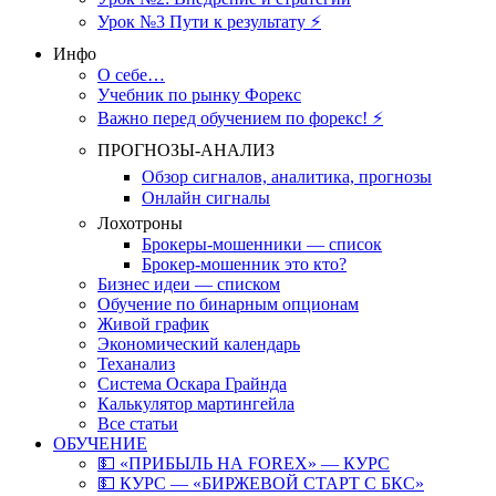
Урок №3 Пути к результату ⚡️
Инфо
О себе…
Учебник по рынку Форекс
Важно перед обучением по форекс! ⚡
ПРОГНОЗЫ-АНАЛИЗ
Обзор сигналов, аналитика, прогнозы
Онлайн сигналы
Лохотроны
Брокеры-мошенники — список
Брокер-мошенник это кто?
Бизнес идеи — списком
Обучение по бинарным опционам
Живой график
Экономический календарь
Теханализ
Система Оскара Грайнда
Калькулятор мартингейла
Все статьи
ОБУЧЕНИЕ
💵 «ПРИБЫЛЬ НА FOREX» — КУРС
💵 КУРС — «БИРЖЕВОЙ СТАРТ С БКС»