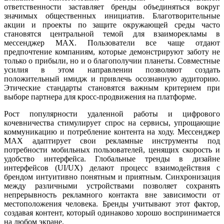
ответственности заставляет бренды объединяться вокруг
значимых общественных инициатив. Благотворительные
акции и проекты по защите окружающей среды часто
становятся центральной темой для взаиморекламы в
мессенджер MAX. Пользователи все чаще отдают
предпочтение компаниям, которые демонстрируют заботу не
только о прибыли, но и о благополучии планеты. Совместные
усилия в этом направлении позволяют создать
положительный имидж и привлечь осознанную аудиторию.
Этические стандарты становятся важным критерием при
выборе партнера для кросс-продвижения на платформе.
Рост популярности удаленной работы и цифрового
кочевничества стимулирует спрос на сервисы, упрощающие
коммуникацию и потребление контента на ходу. Мессенджер
MAX адаптирует свои рекламные инструменты под
потребности мобильных пользователей, ценящих скорость и
удобство интерфейса. Глобальные тренды в дизайне
интерфейсов (UI/UX) делают процесс взаимодействия с
брендом интуитивно понятным и приятным. Синхронизация
между различными устройствами позволяет сохранять
непрерывность рекламного контакта вне зависимости от
местоположения человека. Бренды учитывают этот фактор,
создавая контент, который одинаково хорошо воспринимается
на любом экране.