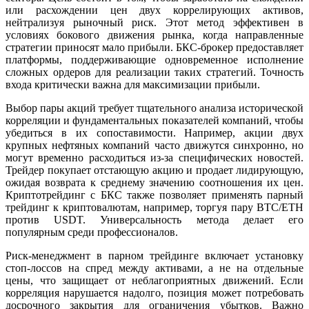
или расхождении цен двух коррелирующих активов,
нейтрализуя рыночный риск. Этот метод эффективен в
условиях бокового движения рынка, когда направленные
стратегии приносят мало прибыли. БКС-брокер предоставляет
платформы, поддерживающие одновременное исполнение
сложных ордеров для реализации таких стратегий. Точность
входа критически важна для максимизации прибыли.
Выбор пары акций требует тщательного анализа исторической
корреляции и фундаментальных показателей компаний, чтобы
убедиться в их сопоставимости. Например, акции двух
крупных нефтяных компаний часто движутся синхронно, но
могут временно расходиться из-за специфических новостей.
Трейдер покупает отстающую акцию и продает лидирующую,
ожидая возврата к среднему значению соотношения их цен.
Криптотрейдинг с БКС также позволяет применять парный
трейдинг к криптовалютам, например, торгуя пару BTC/ETH
против USDT. Универсальность метода делает его
популярным среди профессионалов.
Риск-менеджмент в парном трейдинге включает установку
стоп-лоссов на спред между активами, а не на отдельные
цены, что защищает от неблагоприятных движений. Если
корреляция нарушается надолго, позиция может потребовать
досрочного закрытия для ограничения убытков. Важно