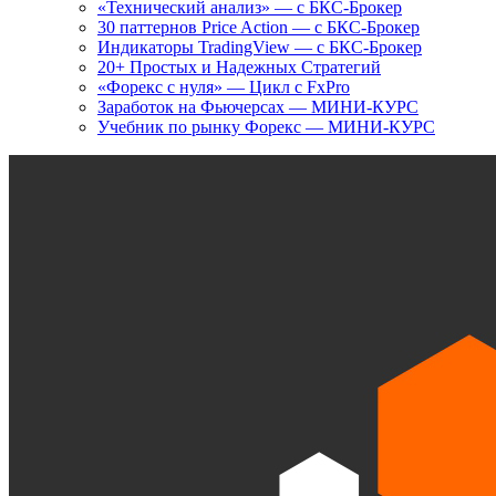
«Технический анализ» — с БКС-Брокер
30 паттернов Price Action — с БКС-Брокер
Индикаторы TradingView — с БКС-Брокер
20+ Простых и Надежных Стратегий
«Форекс с нуля» — Цикл с FxPro
Заработок на Фьючерсах — МИНИ-КУРС
Учебник по рынку Форекс — МИНИ-КУРС