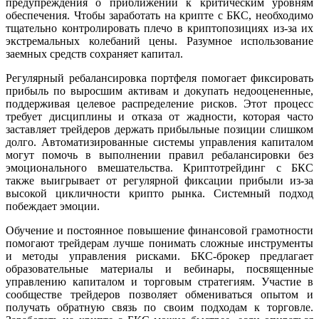
предупреждения о приближении к критическим уровням
обеспечения. Чтобы заработать на крипте с БКС, необходимо
тщательно контролировать плечо в криптопозициях из-за их
экстремальных колебаний цены. Разумное использование
заемных средств сохраняет капитал.
Регулярный ребалансировка портфеля помогает фиксировать
прибыль по выросшим активам и докупать недооцененные,
поддерживая целевое распределение рисков. Этот процесс
требует дисциплины и отказа от жадности, которая часто
заставляет трейдеров держать прибыльные позиции слишком
долго. Автоматизированные системы управления капиталом
могут помочь в выполнении правил ребалансировки без
эмоционального вмешательства. Криптотрейдинг с БКС
также выигрывает от регулярной фиксации прибыли из-за
высокой цикличности крипто рынка. Системный подход
побеждает эмоции.
Обучение и постоянное повышение финансовой грамотности
помогают трейдерам лучше понимать сложные инструменты
и методы управления рисками. БКС-брокер предлагает
образовательные материалы и вебинары, посвященные
управлению капиталом и торговым стратегиям. Участие в
сообществе трейдеров позволяет обмениваться опытом и
получать обратную связь по своим подходам к торговле.