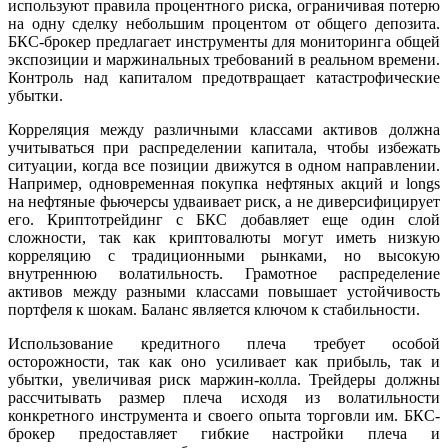
используют правила процентного риска, ограничивая потерю
на одну сделку небольшим процентом от общего депозита.
БКС-брокер предлагает инструменты для мониторинга общей
экспозиции и маржинальных требований в реальном времени.
Контроль над капиталом предотвращает катастрофические
убытки.
Корреляция между различными классами активов должна
учитываться при распределении капитала, чтобы избежать
ситуации, когда все позиции движутся в одном направлении.
Например, одновременная покупка нефтяных акций и longs
на нефтяные фьючерсы удваивает риск, а не диверсифицирует
его. Криптотрейдинг с БКС добавляет еще один слой
сложности, так как криптовалюты могут иметь низкую
корреляцию с традиционными рынками, но высокую
внутреннюю волатильность. Грамотное распределение
активов между разными классами повышает устойчивость
портфеля к шокам. Баланс является ключом к стабильности.
Использование кредитного плеча требует особой
осторожности, так как оно усиливает как прибыль, так и
убытки, увеличивая риск маржин-колла. Трейдеры должны
рассчитывать размер плеча исходя из волатильности
конкретного инструмента и своего опыта торговли им. БКС-
брокер предоставляет гибкие настройки плеча и