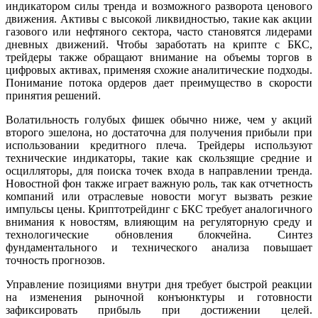
индикатором силы тренда и возможного разворота ценового
движения. Активы с высокой ликвидностью, такие как акции
газового или нефтяного сектора, часто становятся лидерами
дневных движений. Чтобы заработать на крипте с БКС,
трейдеры также обращают внимание на объемы торгов в
цифровых активах, применяя схожие аналитические подходы.
Понимание потока ордеров дает преимущество в скорости
принятия решений.
Волатильность голубых фишек обычно ниже, чем у акций
второго эшелона, но достаточна для получения прибыли при
использовании кредитного плеча. Трейдеры используют
технические индикаторы, такие как скользящие средние и
осцилляторы, для поиска точек входа в направлении тренда.
Новостной фон также играет важную роль, так как отчетность
компаний или отраслевые новости могут вызвать резкие
импульсы цены. Криптотрейдинг с БКС требует аналогичного
внимания к новостям, влияющим на регуляторную среду и
технологические обновления блокчейна. Синтез
фундаментального и технического анализа повышает
точность прогнозов.
Управление позициями внутри дня требует быстрой реакции
на изменения рыночной конъюнктуры и готовности
зафиксировать прибыль при достижении целей.