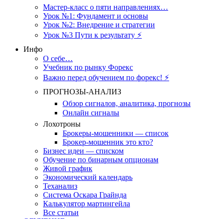
Мастер-класс о пяти направлениях…
Урок №1: Фундамент и основы
Урок №2: Внедрение и стратегии
Урок №3 Пути к результату ⚡️
Инфо
О себе…
Учебник по рынку Форекс
Важно перед обучением по форекс! ⚡
ПРОГНОЗЫ-АНАЛИЗ
Обзор сигналов, аналитика, прогнозы
Онлайн сигналы
Лохотроны
Брокеры-мошенники — список
Брокер-мошенник это кто?
Бизнес идеи — списком
Обучение по бинарным опционам
Живой график
Экономический календарь
Теханализ
Система Оскара Грайнда
Калькулятор мартингейла
Все статьи