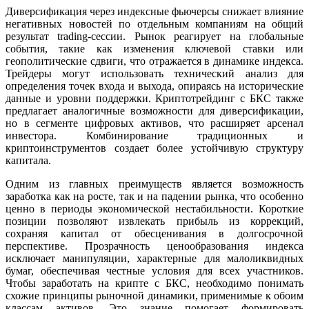
Диверсификация через индексные фьючерсы снижает влияние
негативных новостей по отдельным компаниям на общий
результат trading-сессии. Рынок реагирует на глобальные
события, такие как изменения ключевой ставки или
геополитические сдвиги, что отражается в динамике индекса.
Трейдеры могут использовать технический анализ для
определения точек входа и выхода, опираясь на исторические
данные и уровни поддержки. Криптотрейдинг с БКС также
предлагает аналогичные возможности для диверсификации,
но в сегменте цифровых активов, что расширяет арсенал
инвестора. Комбинирование традиционных и
криптоинструментов создает более устойчивую структуру
капитала.
Одним из главных преимуществ является возможность
заработка как на росте, так и на падении рынка, что особенно
ценно в периоды экономической нестабильности. Короткие
позиции позволяют извлекать прибыль из коррекций,
сохраняя капитал от обесценивания в долгосрочной
перспективе. Прозрачность ценообразования индекса
исключает манипуляции, характерные для малоликвидных
бумаг, обеспечивая честные условия для всех участников.
Чтобы заработать на крипте с БКС, необходимо понимать
схожие принципы рыночной динамики, применимые к обоим
классам активов. Это знание помогает формировать