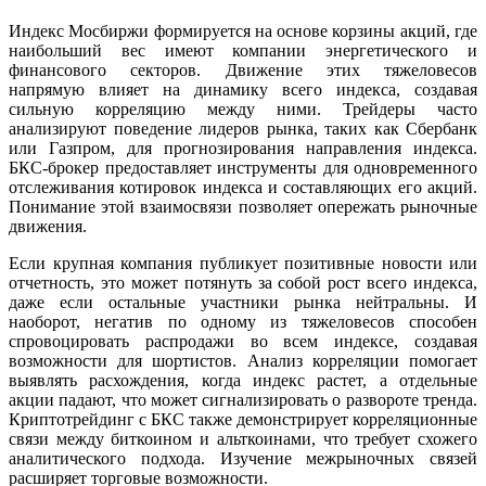
Индекс Мосбиржи формируется на основе корзины акций, где
наибольший вес имеют компании энергетического и
финансового секторов. Движение этих тяжеловесов
напрямую влияет на динамику всего индекса, создавая
сильную корреляцию между ними. Трейдеры часто
анализируют поведение лидеров рынка, таких как Сбербанк
или Газпром, для прогнозирования направления индекса.
БКС-брокер предоставляет инструменты для одновременного
отслеживания котировок индекса и составляющих его акций.
Понимание этой взаимосвязи позволяет опережать рыночные
движения.
Если крупная компания публикует позитивные новости или
отчетность, это может потянуть за собой рост всего индекса,
даже если остальные участники рынка нейтральны. И
наоборот, негатив по одному из тяжеловесов способен
спровоцировать распродажи во всем индексе, создавая
возможности для шортистов. Анализ корреляции помогает
выявлять расхождения, когда индекс растет, а отдельные
акции падают, что может сигнализировать о развороте тренда.
Криптотрейдинг с БКС также демонстрирует корреляционные
связи между биткоином и альткоинами, что требует схожего
аналитического подхода. Изучение межрыночных связей
расширяет торговые возможности.