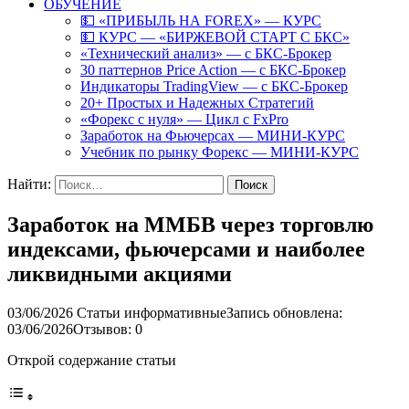
ОБУЧЕНИЕ
💵 «ПРИБЫЛЬ НА FOREX» — КУРС
💵 КУРС — «БИРЖЕВОЙ СТАРТ С БКС»
«Технический анализ» — с БКС-Брокер
30 паттернов Price Action — с БКС-Брокер
Индикаторы TradingView — с БКС-Брокер
20+ Простых и Надежных Стратегий
«Форекс с нуля» — Цикл с FxPro
Заработок на Фьючерсах — МИНИ-КУРС
Учебник по рынку Форекс — МИНИ-КУРС
Найти:
Заработок на ММБВ через торговлю
индексами, фьючерсами и наиболее
ликвидными акциями
03/06/2026
Статьи информативные
Запись обновлена:
03/06/2026
Отзывов: 0
Открой содержание статьи