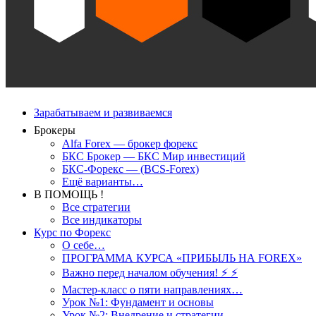
Зарабатываем и развиваемся
Брокеры
Alfa Forex — брокер форекс
БКС Брокер — БКС Мир инвестиций
БКС-Форекс — (BCS-Forex)
Ещё варианты…
В ПОМОЩЬ !
Все стратегии
Все индикаторы
Курс по Форекс
О себе…
ПРОГРАММА КУРСА «ПРИБЫЛЬ НА FOREX»
Важно перед началом обучения! ⚡ ⚡
Мастер-класс о пяти направлениях…
Урок №1: Фундамент и основы
Урок №2: Внедрение и стратегии