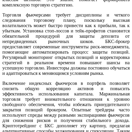
комплексную торговую стратегию.
Торговля фьючерсами требует дисциплины и четкого
следования торговому плану, поскольку высокая
волатильность может быстро привести как к прибыли, так к
убыткам. Установка стоп-лоссов и тейк-профитов становится
обязательной процедурой для защиты депозита от
непредвиденных рыночных шоков. БКС-брокер
предоставляет современные инструменты риск-менеджмента,
помогающие автоматизировать процесс защиты позиций.
Регулярный мониторинг открытых позиций и корректировка
стратегий в реальном времени повышают шансы на
успешную торговлю. Инвесторы должны постоянно обучаться
и адаптироваться к меняющимся условиям рынка.
Включение индексных фьючерсов в портфель позволяет
снизить общую корреляцию активов и повысить
эффективность использования капитала. Маржинальная
торговля требует внимательного отношения к уровню
свободного обеспечения, чтобы избежать принудительного
закрытия позиций брокером. Опытные трейдеры часто
используют спреды между разными экспирациями фьючерсов
для снижения рисков и получения стабильного дохода.
Криптотрейдинг с БКС дополняет эту картину, предлагая
альтернативные способы хеджирования и спекуляции. Таким