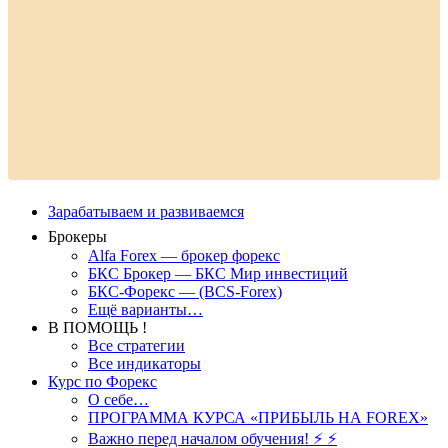
Зарабатываем и развиваемся
Брокеры
Alfa Forex — брокер форекс
БКС Брокер — БКС Мир инвестиций
БКС-Форекс — (BCS-Forex)
Ещё варианты…
В ПОМОЩЬ !
Все стратегии
Все индикаторы
Курс по Форекс
О себе…
ПРОГРАММА КУРСА «ПРИБЫЛЬ НА FOREX»
Важно перед началом обучения! ⚡ ⚡