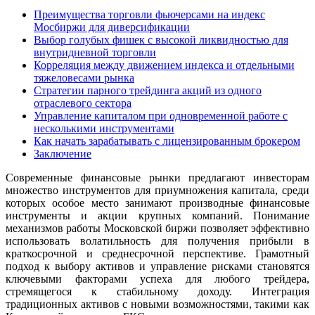
Преимущества торговли фьючерсами на индекс
Мосбиржи для диверсификации
Выбор голубых фишек с высокой ликвидностью для
внутридневной торговли
Корреляция между движением индекса и отдельными
тяжеловесами рынка
Стратегии парного трейдинга акций из одного
отраслевого сектора
Управление капиталом при одновременной работе с
несколькими инструментами
Как начать зарабатывать с лицензированным брокером
Заключение
Современные финансовые рынки предлагают инвесторам
множество инструментов для приумножения капитала, среди
которых особое место занимают производные финансовые
инструменты и акции крупных компаний. Понимание
механизмов работы Московской биржи позволяет эффективно
использовать волатильность для получения прибыли в
краткосрочной и среднесрочной перспективе. Грамотный
подход к выбору активов и управление рисками становятся
ключевыми факторами успеха для любого трейдера,
стремящегося к стабильному доходу. Интеграция
традиционных активов с новыми возможностями, такими как