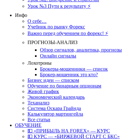
Урок №3 Пути к результату ⚡️
Инфо
О себе…
Учебник по рынку Форекс
Важно перед обучением по форекс! ⚡
ПРОГНОЗЫ-АНАЛИЗ
Обзор сигналов, аналитика, прогнозы
Онлайн сигналы
Лохотроны
Брокеры-мошенники — список
Брокер-мошенник это кто?
Бизнес идеи — списком
Обучение по бинарным опционам
Живой график
Экономический календарь
Теханализ
Система Оскара Грайнда
Калькулятор мартингейла
Все статьи
ОБУЧЕНИЕ
💵 «ПРИБЫЛЬ НА FOREX» — КУРС
💵 КУРС — «БИРЖЕВОЙ СТАРТ С БКС»