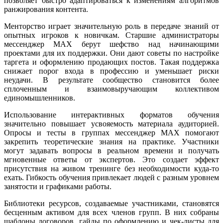
позволяет быстро адаптироваться к изменениям алгоритмов
ранжирования контента.
Менторство играет значительную роль в передаче знаний от
опытных игроков к новичкам. Старшие администраторы
мессенджер MAX берут шефство над начинающими
проектами для их поддержки. Они дают советы по настройке
таргета и оформлению продающих постов. Такая поддержка
снижает порог входа в профессию и уменьшает риски
неудачи. В результате сообщество становится более
сплоченным и взаимовыручающим коллективом
единомышленников.
Использование интерактивных форматов обучения
значительно повышает усвояемость материала аудиторией.
Опросы и тесты в группах мессенджер MAX помогают
закрепить теоретические знания на практике. Участники
могут задавать вопросы в реальном времени и получать
мгновенные ответы от экспертов. Это создает эффект
присутствия на живом тренинге без необходимости куда-то
ехать. Гибкость обучения привлекает людей с разным уровнем
занятости и графиками работы.
Библиотеки ресурсов, создаваемые участниками, становятся
бесценным активом для всех членов групп. В них собраны
шаблоны договоров, гайды по оформлению и чек-листы для