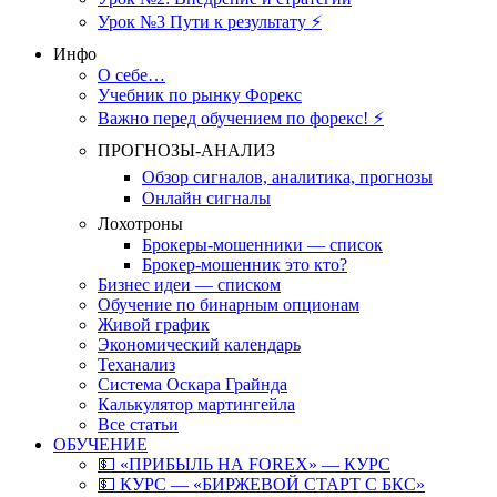
Урок №3 Пути к результату ⚡️
Инфо
О себе…
Учебник по рынку Форекс
Важно перед обучением по форекс! ⚡
ПРОГНОЗЫ-АНАЛИЗ
Обзор сигналов, аналитика, прогнозы
Онлайн сигналы
Лохотроны
Брокеры-мошенники — список
Брокер-мошенник это кто?
Бизнес идеи — списком
Обучение по бинарным опционам
Живой график
Экономический календарь
Теханализ
Система Оскара Грайнда
Калькулятор мартингейла
Все статьи
ОБУЧЕНИЕ
💵 «ПРИБЫЛЬ НА FOREX» — КУРС
💵 КУРС — «БИРЖЕВОЙ СТАРТ С БКС»