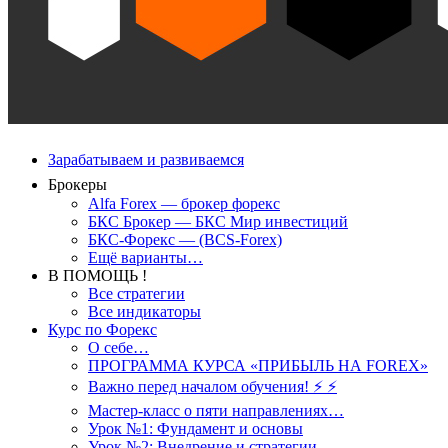
Зарабатываем и развиваемся
Брокеры
Alfa Forex — брокер форекс
БКС Брокер — БКС Мир инвестиций
БКС-Форекс — (BCS-Forex)
Ещё варианты…
В ПОМОЩЬ !
Все стратегии
Все индикаторы
Курс по Форекс
О себе…
ПРОГРАММА КУРСА «ПРИБЫЛЬ НА FOREX»
Важно перед началом обучения! ⚡ ⚡
Мастер-класс о пяти направлениях…
Урок №1: Фундамент и основы
Урок №2: Внедрение и стратегии