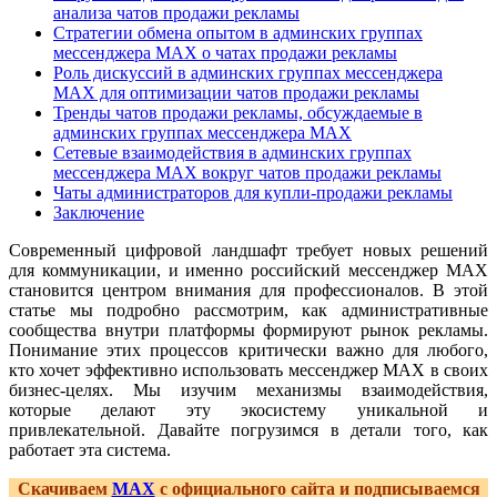
анализа чатов продажи рекламы
Стратегии обмена опытом в админских группах
мессенджера MAX о чатах продажи рекламы
Роль дискуссий в админских группах мессенджера
MAX для оптимизации чатов продажи рекламы
Тренды чатов продажи рекламы, обсуждаемые в
админских группах мессенджера MAX
Сетевые взаимодействия в админских группах
мессенджера MAX вокруг чатов продажи рекламы
Чаты администраторов для купли-продажи рекламы
Заключение
Современный цифровой ландшафт требует новых решений
для коммуникации, и именно российский мессенджер MAX
становится центром внимания для профессионалов. В этой
статье мы подробно рассмотрим, как административные
сообщества внутри платформы формируют рынок рекламы.
Понимание этих процессов критически важно для любого,
кто хочет эффективно использовать мессенджер MAX в своих
бизнес-целях. Мы изучим механизмы взаимодействия,
которые делают эту экосистему уникальной и
привлекательной. Давайте погрузимся в детали того, как
работает эта система.
Скачиваем
MAX
с официального сайта и подписываемся