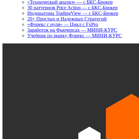
«Технический анализ» — с БКС-Брокер
30 паттернов Price Action — с БКС-Брокер
Индикаторы TradingView — с БКС-Брокер
20+ Простых и Надежных Стратегий
«Форекс с нуля» — Цикл с FxPro
Заработок на Фьючерсах — МИНИ-КУРС
Учебник по рынку Форекс — МИНИ-КУРС