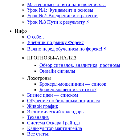
Мастер-класс о пяти направлениях…
Урок №1: Фундамент и основы
Урок №2: Внедрение и стратегии
Урок №3 Пути к результату ⚡️
Инфо
О себе…
Учебник по рынку Форекс
Важно перед обучением по форекс! ⚡
ПРОГНОЗЫ-АНАЛИЗ
Обзор сигналов, аналитика, прогнозы
Онлайн сигналы
Лохотроны
Брокеры-мошенники — список
Брокер-мошенник это кто?
Бизнес идеи — списком
Обучение по бинарным опционам
Живой график
Экономический календарь
Теханализ
Система Оскара Грайнда
Калькулятор мартингейла
Все статьи