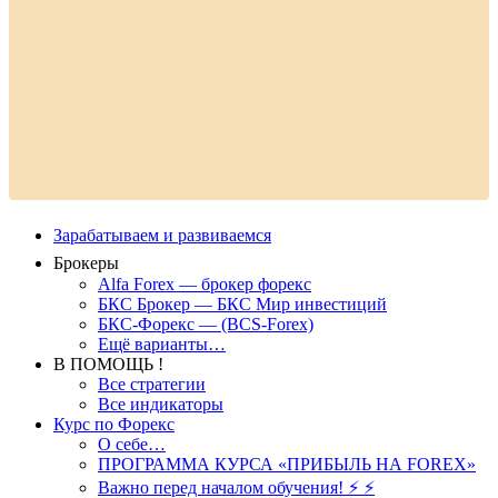
Зарабатываем и развиваемся
Брокеры
Alfa Forex — брокер форекс
БКС Брокер — БКС Мир инвестиций
БКС-Форекс — (BCS-Forex)
Ещё варианты…
В ПОМОЩЬ !
Все стратегии
Все индикаторы
Курс по Форекс
О себе…
ПРОГРАММА КУРСА «ПРИБЫЛЬ НА FOREX»
Важно перед началом обучения! ⚡ ⚡