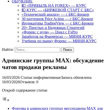
ОБУЧЕНИЕ
💵 «ПРИБЫЛЬ НА FOREX» — КУРС
💵 КУРС — «БИРЖЕВОЙ СТАРТ С БКС»
«Технический анализ» — с БКС-Брокер
30 паттернов Price Action — с БКС-Брокер
Индикаторы TradingView — с БКС-Брокер
20+ Простых и Надежных Стратегий
«Форекс с нуля» — Цикл с FxPro
Заработок на Фьючерсах — МИНИ-КУРС
Учебник по рынку Форекс — МИНИ-КУРС
Найти:
Админские группы MAX: обсуждение
чатов продажи рекламы
16/03/2026
Статьи информативные
Запись обновлена:
16/03/2026
Отзывов: 0
Открой содержание статьи
Форумы в админских группах мессенджера MAX для