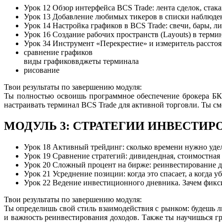
Урок 12
Обзор интерфейса BCS Trade: лента сделок, стакан
Урок 13
Добавление любимых тикеров в списки наблюден
Урок 14
Настройка графиков в BCS Trade: свечи, бары, 
Урок 16
Создание рабочих пространств (Layouts) в термин
Урок 34
Инструмент «Перекрестие» и измеритель расстоя
сравнение графиков
виды графиковвджеты терминала
рисование
Твои результаты по завершению модуля:
Ты полностью освоишь программное обеспечение брокера Б
настраивать терминал BCS Trade для активной торговли. Ты с
МОДУЛЬ 3: СТРАТЕГИИ ИНВЕСТИР
Урок 18
Активный трейдинг: сколько времени нужно уде
Урок 19
Сравнение стратегий: дивидендная, стоимостная (
Урок 20
Сложный процент на бирже: реинвестирование д
Урок 21
Усреднение позиции: когда это спасает, а когда у
Урок 22
Ведение инвестиционного дневника. Зачем фикси
Твои результаты по завершению модуля:
Ты определишь свой стиль взаимодействия с рынком: будешь
и важность реинвестирования доходов. Также ты научишься гр