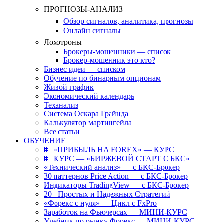
ПРОГНОЗЫ-АНАЛИЗ
Обзор сигналов, аналитика, прогнозы
Онлайн сигналы
Лохотроны
Брокеры-мошенники — список
Брокер-мошенник это кто?
Бизнес идеи — списком
Обучение по бинарным опционам
Живой график
Экономический календарь
Теханализ
Система Оскара Грайнда
Калькулятор мартингейла
Все статьи
ОБУЧЕНИЕ
💵 «ПРИБЫЛЬ НА FOREX» — КУРС
💵 КУРС — «БИРЖЕВОЙ СТАРТ С БКС»
«Технический анализ» — с БКС-Брокер
30 паттернов Price Action — с БКС-Брокер
Индикаторы TradingView — с БКС-Брокер
20+ Простых и Надежных Стратегий
«Форекс с нуля» — Цикл с FxPro
Заработок на Фьючерсах — МИНИ-КУРС
Учебник по рынку Форекс — МИНИ-КУРС