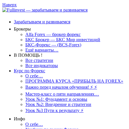
Наверх
Зарабатываем и развиваемся
Брокеры
Alfa Forex — брокер форекс
БКС Брокер — БКС Мир инвестиций
БКС-Форекс — (BCS-Forex)
Ещё варианты…
В ПОМОЩЬ !
Все стратегии
Все индикаторы
Курс по Форекс
О себе…
ПРОГРАММА КУРСА «ПРИБЫЛЬ НА FOREX»
Важно перед началом обучения! ⚡ ⚡
Мастер-класс о пяти направлениях…
Урок №1: Фундамент и основы
Урок №2: Внедрение и стратегии
Урок №3 Пути к результату ⚡️
Инфо
О себе…