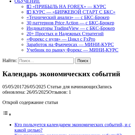
ОБУЧЕНИЕ
💵 «ПРИБЫЛЬ НА FOREX» — КУРС
💵 КУРС — «БИРЖЕВОЙ СТАРТ С БКС»
«Технический анализ» — с БКС-Брокер
30 паттернов Price Action — с БКС-Брокер
Индикаторы TradingView — с БКС-Брокер
20+ Простых и Надежных Стратегий
«Форекс с нуля» — Цикл с FxPro
Заработок на Фьючерсах — МИНИ-КУРС
Учебник по рынку Форекс — МИНИ-КУРС
Найти:
Календарь экономических событий
05/05/2017
26/05/2025
Статьи для начинающих
Запись
обновлена: 26/05/2025
Отзывов: 1
Открой содержание статьи
Кто пользуется календарем экономических событий, и с
какой целью?