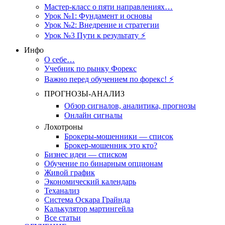
Мастер-класс о пяти направлениях…
Урок №1: Фундамент и основы
Урок №2: Внедрение и стратегии
Урок №3 Пути к результату ⚡️
Инфо
О себе…
Учебник по рынку Форекс
Важно перед обучением по форекс! ⚡
ПРОГНОЗЫ-АНАЛИЗ
Обзор сигналов, аналитика, прогнозы
Онлайн сигналы
Лохотроны
Брокеры-мошенники — список
Брокер-мошенник это кто?
Бизнес идеи — списком
Обучение по бинарным опционам
Живой график
Экономический календарь
Теханализ
Система Оскара Грайнда
Калькулятор мартингейла
Все статьи