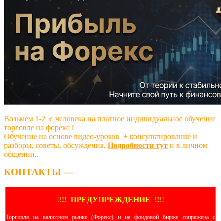
Возьмем 1-2 ‍♂️ человека на платное индивидуальное обучение
торговле на форекс !
Обучение на основе видео-уроков ️ + консультирование и
разборы, советы, обсуждения.
Подробности тут
и в личном
общении..
КОНТАКТЫ —
!
!
!
!
ПРЕДУПРЕЖДЕНИЕ
!!
!
!
Торговля на валютном рынке (Форекс) и на фондовой бирже сопряжена с