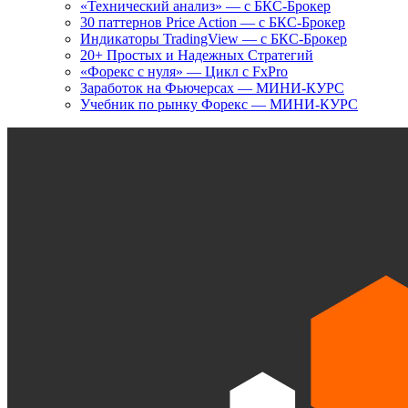
«Технический анализ» — с БКС-Брокер
30 паттернов Price Action — с БКС-Брокер
Индикаторы TradingView — с БКС-Брокер
20+ Простых и Надежных Стратегий
«Форекс с нуля» — Цикл с FxPro
Заработок на Фьючерсах — МИНИ-КУРС
Учебник по рынку Форекс — МИНИ-КУРС