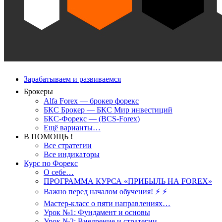
Зарабатываем и развиваемся
Брокеры
Alfa Forex — брокер форекс
БКС Брокер — БКС Мир инвестиций
БКС-Форекс — (BCS-Forex)
Ещё варианты…
В ПОМОЩЬ !
Все стратегии
Все индикаторы
Курс по Форекс
О себе…
ПРОГРАММА КУРСА «ПРИБЫЛЬ НА FOREX»
Важно перед началом обучения! ⚡ ⚡
Мастер-класс о пяти направлениях…
Урок №1: Фундамент и основы
Урок №2: Внедрение и стратегии