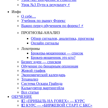
Урок №3 Пути к результату ⚡️
Инфо
О себе…
Учебник по рынку Форекс
Важно перед обучением по форекс! ⚡
ПРОГНОЗЫ-АНАЛИЗ
Обзор сигналов, аналитика, прогнозы
Онлайн сигналы
Лохотроны
Брокеры-мошенники — список
Брокер-мошенник это кто?
Бизнес идеи — списком
Обучение по бинарным опционам
Живой график
Экономический календарь
Теханализ
Система Оскара Грайнда
Калькулятор мартингейла
Все статьи
ОБУЧЕНИЕ
💵 «ПРИБЫЛЬ НА FOREX» — КУРС
💵 КУРС — «БИРЖЕВОЙ СТАРТ С БКС»