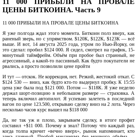
11 000 ПРИБЫЛИ НА ПРОВАЛЕ
ЦЕНЫ БИТКОИНА. Часть 9
11 000 ПРИБЫЛИ НА ПРОВАЛЕ ЦЕНЫ БИТКОИНА
Я уже полгода ждал этого момента. Биткоин полз вверх, как
раненый зверь, но с упрямством. $120К, $122К, $123К — всё
выше. И вот, 14 августа 2025 года, утром по Нью-Йорку, он
это сделал: пробил $124 000. Я сидел, смотрел на график, 15-
минутный таймфрейм. Объём при пробое был странный, не
агрессивный, а какой-то пассивный. Как будто покупатели не
рвались, а просто позволили цене пройти
И тут — отскок. Не коррекция, нет. Резкий, жестокий откат. С
$124 530 — вниз, как будто кто-то выдернул пробку. К 15:55
цена уже была под $121 000. Потом — $118К. Я уже неделю
держал шорт-позицию в небольшом размере — страховка. А
теперь включил автопилот. Я успеваю залететь в последний
вагон по цене 123.500, открываю сделку вниз на 2 лота. Через
несколько часов курс вышел на $118 000
Да, не так уж и плохо, закрываем сделку, в итоге профит
составил +$11 000. Почему я знал? Потому что каждый раз,
когда толпа кричит «вечно вверх», рынок напоминает, кто
здесь главный. Пробой максимума без мощного объёма —