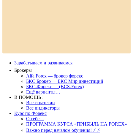
Зарабатываем и развиваемся
Брокеры
Alfa Forex — брокер форекс
БКС Брокер — БКС Мир инвестиций
БКС-Форекс — (BCS-Forex)
Ещё варианты…
В ПОМОЩЬ !
Все стратегии
Все индикаторы
Курс по Форекс
О себе…
ПРОГРАММА КУРСА «ПРИБЫЛЬ НА FOREX»
Важно перед началом обучения! ⚡ ⚡