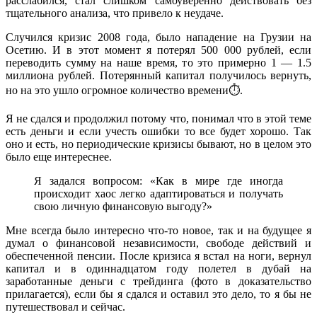
расслабился, стал слишком самоуверенно действовать без
тщательного анализа, что привело к неудаче.
Случился кризис 2008 года, было нападение на Грузии на
Осетию. И в этот момент я потерял 500 000 рублей, если
переводить сумму на наше время, то это примерно 1 — 1.5
миллиона рублей. Потерянный капитал получилось вернуть,
но на это ушло огромное количество времени⏱.
Я не сдался и продолжил потому что, понимал что в этой теме
есть деньги и если учесть ошибки то все будет хорошо. Так
оно и есть, но периодические кризисы бывают, но в целом это
было еще интереснее.
Я задался вопросом: «Как в мире где иногда
происходит хаос легко адаптироваться и получать
свою личную финансовую выгоду?»
Мне всегда было интересно что-то новое, так и на будущее я
думал о финансовой независимости, свободе действий и
обеспеченной пенсии. После кризиса я встал на ноги, вернул
капитал и в одиннадцатом году полетел в дубай на
заработанные деньги с трейдинга (фото в доказательство
прилагается), если бы я сдался и оставил это дело, то я бы не
путешествовал и сейчас.