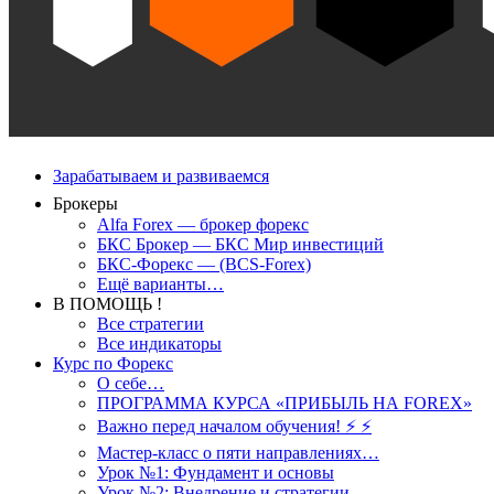
Зарабатываем и развиваемся
Брокеры
Alfa Forex — брокер форекс
БКС Брокер — БКС Мир инвестиций
БКС-Форекс — (BCS-Forex)
Ещё варианты…
В ПОМОЩЬ !
Все стратегии
Все индикаторы
Курс по Форекс
О себе…
ПРОГРАММА КУРСА «ПРИБЫЛЬ НА FOREX»
Важно перед началом обучения! ⚡ ⚡
Мастер-класс о пяти направлениях…
Урок №1: Фундамент и основы
Урок №2: Внедрение и стратегии