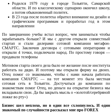
Родился 1979 году в городе Тольятти, Самарской
области. И по классическому сценарию окончил школу,
а потом обыкновенный политех.
В 23 года после политеха обратил внимание на дизайн и
графическим программам и проработал год в этом
направлении
По завершению учебы встал вопрос, чем заниматься чтобы
зарабатывать больше? И мы с другом открыли совместный
стартап и стали дилерами сотовой компании мегафон-
СМАРТС. Заключив договора с сотовыми операторами и
открыли 4 точки, подключали народ. По простому говоря —
продавали телефоны
Мотивом старта своего дела было не желание после института
работать на дядю. И поэтому мы открыли фирму на двоих.
Отец помог со знакомыми, чтобы с нами начала работать
компания СМАРТС — на тот момент это была местная
сотовая сеть в Тольятти. Достучаться до компании по
знакомствам помог Отец, но деньги на открытие бизнеса мы
вкладывали свои. Да бы закрыть мысль о «золотой/серебряной
ложке во рту»)
Бизнес шел неплохо, но в один все схлопнулось. И один
знакомый по случайности рассказал мне про FOREX