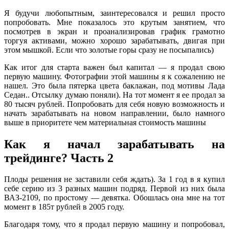
Я будучи любопытным, заинтересовался и решил просто
попробовать. Мне показалось это крутым занятием, что
посмотрев в экран и проанализировав график грамотно
торгуя активами, можно хорошо зарабатывать, двигая при
этом мышкой. Если что золотые горы сразу не посыпались)
Как итог для старта важен был капитал — я продал свою
первую машину. Фотографии этой машины я к сожалению не
нашел. Это была пятерка цвета баклажан, под мотивы Лада
Седан.. Отсылку думаю поняли). На тот момент я ее продал за
80 тысяч рублей. Попробовать для себя новую возможность и
начать зарабатывать на новом направлении, было намного
выше в приоритете чем материальная стоимость машины
Как я начал зарабатывать на
трейдинге? Часть 2
Плоды решения не заставили себя ждать). За 1 год в я купил
себе серию из 3 разных машин подряд. Первой из них была
ВАЗ-2109, по простому — девятка. Обошлась она мне на тот
момент в 185т рублей в 2005 году.
Благодаря тому, что я продал первую машину и попробовал,