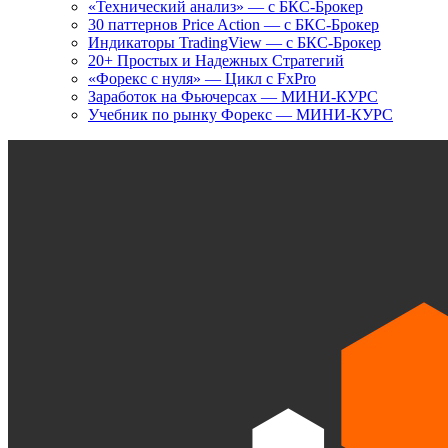
«Технический анализ» — с БКС-Брокер
30 паттернов Price Action — с БКС-Брокер
Индикаторы TradingView — с БКС-Брокер
20+ Простых и Надежных Стратегий
«Форекс с нуля» — Цикл с FxPro
Заработок на Фьючерсах — МИНИ-КУРС
Учебник по рынку Форекс — МИНИ-КУРС