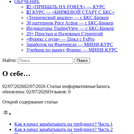
ОБУЧЕНИЕ
💵 «ПРИБЫЛЬ НА FOREX» — КУРС
💵 КУРС — «БИРЖЕВОЙ СТАРТ С БКС»
«Технический анализ» — с БКС-Брокер
30 паттернов Price Action — с БКС-Брокер
Индикаторы TradingView — с БКС-Брокер
20+ Простых и Надежных Стратегий
«Форекс с нуля» — Цикл с FxPro
Заработок на Фьючерсах — МИНИ-КУРС
Учебник по рынку Форекс — МИНИ-КУРС
Найти:
О себе…
02/07/2026
02/07/2026
Статьи информативные
Запись
обновлена: 02/07/2026
Отзывов: 0
Открой содержание статьи
Как я начал зарабатывать на трейдинге? Часть 1
Как я начал зарабатывать на трейдинге? Часть 2