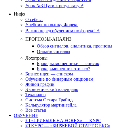
Урок №3 Пути к результату ⚡️
Инфо
О себе…
Учебник по рынку Форекс
Важно перед обучением по форекс! ⚡
ПРОГНОЗЫ-АНАЛИЗ
Обзор сигналов, аналитика, прогнозы
Онлайн сигналы
Лохотроны
Брокеры-мошенники — список
Брокер-мошенник это кто?
Бизнес идеи — списком
Обучение по бинарным опционам
Живой график
Экономический календарь
Теханализ
Система Оскара Грайнда
Калькулятор мартингейла
Все статьи
ОБУЧЕНИЕ
💵 «ПРИБЫЛЬ НА FOREX» — КУРС
💵 КУРС — «БИРЖЕВОЙ СТАРТ С БКС»