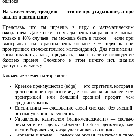
ошибка
На самом деле, трейдинг — это не про угадывание, а про
анализ и дисциплину
Представь, что ты играешь в игру с математическим
ожиданием. Даже если ты угадываешь направление рынка,
только в 40% случаев, ты можешь быть в плюсе — если при
выигрышах ты зарабатываешь больше, чем теряешь при
проигрышах (положительное матожидание). Для понимания,
когда покупать, а когда продавать, важен анализ и соблюдение
базовых правил. Сложного в этом ничего нет, знания
доступны каждому
Ключевые элементы торговли:
Краевое преимущество (edge) — это стратегия, которая в
долгосрочной перспективе даёт больше выигрышей, чем
проигрышей, или больший средний профит, чем
средний убыток
Дисциплина — следование своей системе, без эмоций,
без импульсивных решений.
Управление капиталом (мани-менеджмент) — сколько
рисковать на сделку (обычно 1-2% от депозита), как
масштабироваться, когда увеличивать позицию.
Терпение и время — рынок не обязан двигаться в твою