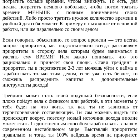
потратить больше времени, чтобы вникнуть. То есть, для
начала потратить немного побольше, чтобы потом тратить
времени МЕНЬШЕ с полным пониманием своих
действий. Либо просто тратить нужное количество времени в
удобный для себя момент. К примеру в выходные от основной
работы, или же параллельно со своим делом
Если говорить объективно, то вопрос времени — это всегда
вопрос приоритета, мы подсознательно всегда расставляем
приоритеты в сторону дела которым будем заниматься и
уделять ему ВРЕМЯ! Нам важно понимать, что это
рационально и принесет свои плоды. Ставя трейдинг в
приоритет, ты в перспективе 2-3 лет можешь уйти с найма и
зарабатывать только этим делом, если уже есть бизнес, то
сможешь распределить капитал в дополнительные
инструменты дохода!
Трейдинг может стать твоей подушкой безопасности, если
плохо пойдут дела с бизнесом или работой, в эти моменты у
тебя будет на что жить, т.к как ты не зависишь от
территориальной составляющей. Ты сам можешь видеть что
происходит вокруг, поэтому новый источник дохода вполне
может стать 1 единственным способом зарабатывать в нашем
современном нестабильном мире. Выставляй приоритеты
правильно, и тогда ты 100% найдешь время на приоритет.