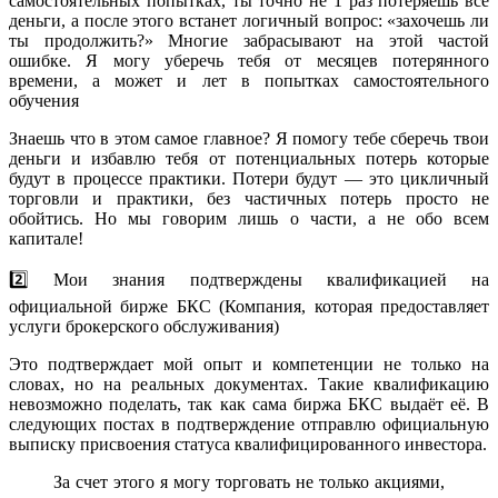
самостоятельных попытках, ты точно не 1 раз потеряешь все
деньги, а после этого встанет логичный вопрос: «захочешь ли
ты продолжить?» Многие забрасывают на этой частой
ошибке. Я могу уберечь тебя от месяцев потерянного
времени, а может и лет в попытках самостоятельного
обучения
Знаешь что в этом самое главное? Я помогу тебе сберечь твои
деньги и избавлю тебя от потенциальных потерь которые
будут в процессе практики. Потери будут — это цикличный
торговли и практики, без частичных потерь просто не
обойтись. Но мы говорим лишь о части, а не обо всем
капитале!
2️⃣ Мои знания подтверждены квалификацией на
официальной бирже БКС (Компания, которая предоставляет
услуги брокерского обслуживания)
Это подтверждает мой опыт и компетенции не только на
словах, но на реальных документах. Такие квалификацию
невозможно поделать, так как сама биржа БКС выдаёт её. В
следующих постах в подтверждение отправлю официальную
выписку присвоения статуса квалифицированного инвестора.
За счет этого я могу торговать не только акциями,