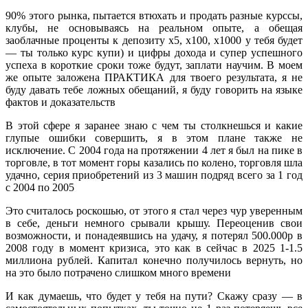
90% этого рынка, пытается втюхать и продать разные курссы,
клубы, не основываясь на реальном опыте, а обещая
заоблачные проценты к депозиту х5, х100, х1000 у тебя будет
— ты только курс купи) и цифры дохода и супер успешного
успеха в короткие сроки тоже будут, заплати научим. В моем
же опыте заложена ПРАКТИКА для твоего результата, я не
буду давать тебе ложных обещаний, я буду говорить на языке
фактов и доказательств
В этой сфере я заранее знаю с чем ты столкнешься и какие
глупые ошибки совершить, я в этом плане также не
исключение. С 2004 года на протяжении 4 лет я был на пике в
торговле, в тот момент горы казались по колено, торговля шла
удачно, серия приобретений из 3 машин подряд всего за 1 год
с 2004 по 2005
Это считалось роскошью, от этого я стал через чур уверенным
в себе, деньги немного срывали крышу. Переоценив свои
возможности, и понадеявшись на удачу, я потерял 500.000р в
2008 году в момент кризиса, это как в сейчас в 2025 1-1.5
миллиона рублей. Капитал конечно получилось вернуть, но
на это было потрачено слишком много времени
И как думаешь, что будет у тебя на пути? Скажу сразу — в