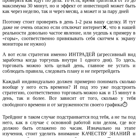
проверять как идут по дела. То есть, время тратиться от 10 до
максимума 30 минут, но и эффект от инвестиций может быть
как через неделю, так и через месяц, а может и за пару дней
Поэтому стоит проверять в день 1-2 раза вашу сделку. И тут
даже не очень опасно если отключат интернет❌, что в нашей
реальности довольно частое явление, или уедешь к примеру в
«горы», соответственно привязывать себя скотчем к экрану
монитора не нужно)
А вот если стратегия именно ИНТРАДЕЙ (агрессивный вид
заработка когда торгуешь внутри 1 одного дня). То здесь,
торговать можно хоть целый день, главное не устать и
соблюдать правила, следовать плану и не перетрейдить
Каждый индивидуально должен примерно понимать сколько
вообще у него есть времени? И под это уже подстроить
стратегию, соответственно торговать можно как и 15 минут в
день, так и более. Все зависит от того, сколько у тебя
свободного времени и от загруженности своего графика⏱
Трейдинг в таком случае подстраивается под тебя, а не ты под
него, как в случае с основной работой или делом, где все
должно быть отлажено по часам. Изначально на этапе
изучения, стоит уделить внимание КАЧЕСТВУ ЗНАНИЙ и