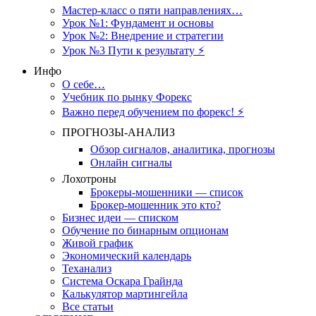
Мастер-класс о пяти направлениях…
Урок №1: Фундамент и основы
Урок №2: Внедрение и стратегии
Урок №3 Пути к результату ⚡️
Инфо
О себе…
Учебник по рынку Форекс
Важно перед обучением по форекс! ⚡
ПРОГНОЗЫ-АНАЛИЗ
Обзор сигналов, аналитика, прогнозы
Онлайн сигналы
Лохотроны
Брокеры-мошенники — список
Брокер-мошенник это кто?
Бизнес идеи — списком
Обучение по бинарным опционам
Живой график
Экономический календарь
Теханализ
Система Оскара Грайнда
Калькулятор мартингейла
Все статьи