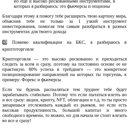
но еще и высоко рискованными инструментами, в
которых я разбираюсь: это фьючерсы и опционы
Благодаря этому я помогу тебе расширить твою картину мира,
объяснив тебе не только за 1 узкий инструмент
инвестирования, помогая тем самым разобраться в разных
инструментах для твоего дохода
3️⃣ Помимо квалификации на БКС, я разбираюсь в
криптоторговле
Крипторговля — это высоко рискованно и приходиться
следить за всем и сразу, поэтому на постоянно основе ее не
практикую. 80% успеха в трейдинге — это конкретное
позиционирование направлений на которых ты торгуешь, к
примеру: Форекс и фьючерсы
Если ты будешь распыляться тем труднее тебе будет
зарабатывать стабильно. Потому что если пытаться влезть во
и все сразу: акции, крипту, NFT, облигации и т.д, то ты просто
запаришься отслеживать каждый из рынков, но если есть
высокая продуктивность, большой капитал и много
свободного времени, то можно, но для начала не стоит влезать
во все и сразу!