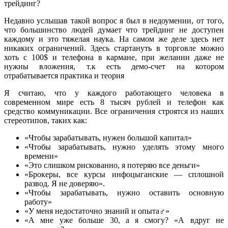
трейдинг?
Недавно услышав такой вопрос я был в недоумении, от того,
что большинство людей думает что трейдинг не доступен
каждому и это тяжелая наука. На самом же деле здесь нет
никаких ограничений. Здесь стартануть в торговле можно
хоть с 100$ и телефона в кармане, при желании даже не
нужны вложения, т.к есть демо-счет на котором
отрабатывается практика и теория
Я считаю, что у каждого работающего человека в
современном мире есть 8 тысяч рублей и телефон как
средство коммуникации. Все ограничения строятся из наших
стереотипов, таких как:
«Чтобы зарабатывать, нужен большой капитал»
«Чтобы зарабатывать, нужно уделять этому много
времени»
«Это слишком рискованно, я потеряю все деньги»
«Брокеры, все курсы инфоцыганские — сплошной
развод. Я не доверяю».
«Чтобы зарабатывать, нужно оставить основную
работу»
«У меня недостаточно знаний и опыта‍♂️»
«А мне уже больше 30, а я смогу? «А вдруг не