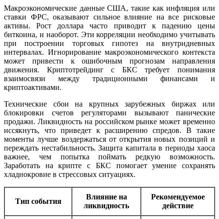
Макроэкономические данные США, такие как инфляция или
ставки ФРС, оказывают сильное влияние на все рисковые
активы. Рост доллара часто приводит к падению цены
биткоина, и наоборот. Эти корреляции необходимо учитывать
при построении торговых гипотез на внутридневных
интервалах. Игнорирование макроэкономического контекста
может привести к ошибочным прогнозам направления
движения. Криптотрейдинг с БКС требует понимания
взаимосвязи между традиционными финансами и
криптоактивами.
Технические сбои на крупных зарубежных биржах или
блокировки счетов регуляторами вызывают панические
продажи. Ликвидность на российском рынке может временно
иссякнуть, что приведет к расширению спредов. В такие
моменты лучше воздержаться от открытия новых позиций и
переждать нестабильность. Защита капитала в периоды хаоса
важнее, чем попытка поймать редкую возможность.
Заработать на крипте с БКС помогает умение сохранять
хладнокровие в стрессовых ситуациях.
Влияние на
Рекомендуемое
Тип события
ликвидность
действие