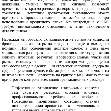
движения. Умение читать эти сигналы позволяет
предсказывать краткосрочные развороты тренда с высокой
точностью. Отсутствие достаточной ликвидности может
привести к проскальзыванию, что особенно опасно при
использовании кредитного плеча. Криптотрейдинг с БКС
требует внимательного отношения к этим техническим
деталям рынка.
Издержки на торговлю складываются не только из комиссий
брокера, но и из потерь на спреде при входе и выходе из
позиции. При совершении десятков сделок в день даже
минимальная разница в цене исполнения может существенно
снизить итоговый результат. Профессиональные участники
рынка используют специальные алгоритмы для оценки
стоимости входа в сделку. Они стремятся исполнять ордера по
средней цене или лучше, избегая рыночных заявок в моменты
низкой активности. Заработать на крипте с БКС можно только
при строгом контроле всех видов транзакционных расходов.
Эффективное управление издержками является
тем скрытым резервом, который отличает
профессионального трейдера от любителя.
Постоянный мониторинг состояния стакана
позволяет адаптироваться к меняющимся
условиям рынка и сохранять капитал.