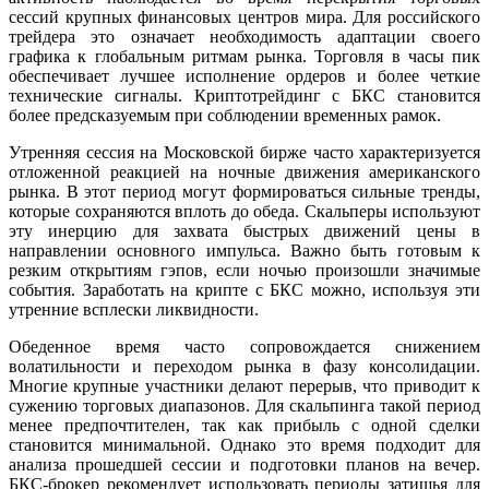
сессий крупных финансовых центров мира. Для российского
трейдера это означает необходимость адаптации своего
графика к глобальным ритмам рынка. Торговля в часы пик
обеспечивает лучшее исполнение ордеров и более четкие
технические сигналы. Криптотрейдинг с БКС становится
более предсказуемым при соблюдении временных рамок.
Утренняя сессия на Московской бирже часто характеризуется
отложенной реакцией на ночные движения американского
рынка. В этот период могут формироваться сильные тренды,
которые сохраняются вплоть до обеда. Скальперы используют
эту инерцию для захвата быстрых движений цены в
направлении основного импульса. Важно быть готовым к
резким открытиям гэпов, если ночью произошли значимые
события. Заработать на крипте с БКС можно, используя эти
утренние всплески ликвидности.
Обеденное время часто сопровождается снижением
волатильности и переходом рынка в фазу консолидации.
Многие крупные участники делают перерыв, что приводит к
сужению торговых диапазонов. Для скальпинга такой период
менее предпочтителен, так как прибыль с одной сделки
становится минимальной. Однако это время подходит для
анализа прошедшей сессии и подготовки планов на вечер.
БКС-брокер рекомендует использовать периоды затишья для