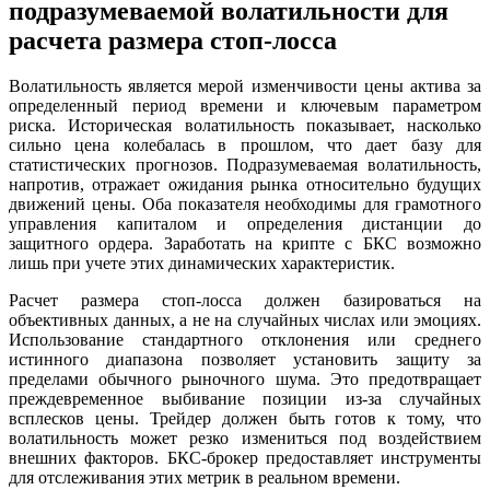
подразумеваемой волатильности для
расчета размера стоп-лосса
Волатильность является мерой изменчивости цены актива за
определенный период времени и ключевым параметром
риска. Историческая волатильность показывает, насколько
сильно цена колебалась в прошлом, что дает базу для
статистических прогнозов. Подразумеваемая волатильность,
напротив, отражает ожидания рынка относительно будущих
движений цены. Оба показателя необходимы для грамотного
управления капиталом и определения дистанции до
защитного ордера. Заработать на крипте с БКС возможно
лишь при учете этих динамических характеристик.
Расчет размера стоп-лосса должен базироваться на
объективных данных, а не на случайных числах или эмоциях.
Использование стандартного отклонения или среднего
истинного диапазона позволяет установить защиту за
пределами обычного рыночного шума. Это предотвращает
преждевременное выбивание позиции из-за случайных
всплесков цены. Трейдер должен быть готов к тому, что
волатильность может резко измениться под воздействием
внешних факторов. БКС-брокер предоставляет инструменты
для отслеживания этих метрик в реальном времени.