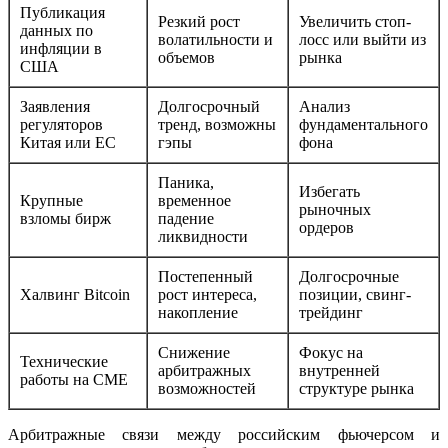
Публикация
Резкий рост
Увеличить стоп-
данных по
волатильности и
лосс или выйти из
инфляции в
объемов
рынка
США
Заявления
Долгосрочный
Анализ
регуляторов
тренд, возможны
фундаментального
Китая или ЕС
гэпы
фона
Паника,
Избегать
Крупные
временное
рыночных
взломы бирж
падение
ордеров
ликвидности
Постепенный
Долгосрочные
Халвинг Bitcoin
рост интереса,
позиции, свинг-
накопление
трейдинг
Снижение
Фокус на
Технические
арбитражных
внутренней
работы на CME
возможностей
структуре рынка
Арбитражные связи между российским фьючерсом и