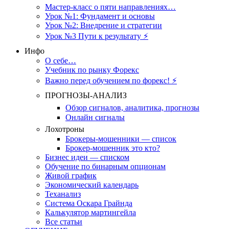
Мастер-класс о пяти направлениях…
Урок №1: Фундамент и основы
Урок №2: Внедрение и стратегии
Урок №3 Пути к результату ⚡️
Инфо
О себе…
Учебник по рынку Форекс
Важно перед обучением по форекс! ⚡
ПРОГНОЗЫ-АНАЛИЗ
Обзор сигналов, аналитика, прогнозы
Онлайн сигналы
Лохотроны
Брокеры-мошенники — список
Брокер-мошенник это кто?
Бизнес идеи — списком
Обучение по бинарным опционам
Живой график
Экономический календарь
Теханализ
Система Оскара Грайнда
Калькулятор мартингейла
Все статьи