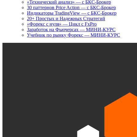
«Технический анализ» — с БКС-Брокер
30 паттернов Price Action — с БКС-Брокер
Индикаторы TradingView — с БКС-Брокер
20+ Простых и Надежных Стратегий
«Форекс с нуля» — Цикл с FxPro
Заработок на Фьючерсах — МИНИ-КУРС
Учебник по рынку Форекс — МИНИ-КУРС