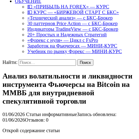
ОБУЧЕНИЕ
💵 «ПРИБЫЛЬ НА FOREX» — КУРС
💵 КУРС — «БИРЖЕВОЙ СТАРТ С БКС»
«Технический анализ» — с БКС-Брокер
30 паттернов Price Action — с БКС-Брокер
Индикаторы TradingView — с БКС-Брокер
20+ Простых и Надежных Стратегий
«Форекс с нуля» — Цикл с FxPro
Заработок на Фьючерсах — МИНИ-КУРС
Учебник по рынку Форекс — МИНИ-КУРС
Найти:
Анализ волатильности и ликвидности
инструмента Фьючерсы на Bitcoin на
ММВБ для внутридневной
спекулятивной торговли
01/06/2026
Статьи информативные
Запись обновлена:
01/06/2026
Отзывов: 0
Открой содержание статьи