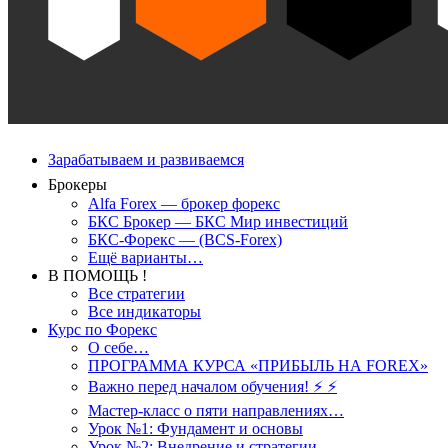
Зарабатываем и развиваемся
Брокеры
Alfa Forex — брокер форекс
БКС Брокер — БКС Мир инвестиций
БКС-Форекс — (BCS-Forex)
Ещё варианты…
В ПОМОЩЬ !
Все стратегии
Все индикаторы
Курс по Форекс
О себе…
ПРОГРАММА КУРСА «ПРИБЫЛЬ НА FOREX»
Важно перед началом обучения! ⚡ ⚡
Мастер-класс о пяти направлениях…
Урок №1: Фундамент и основы
Урок №2: Внедрение и стратегии