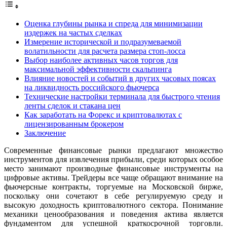
Оценка глубины рынка и спреда для минимизации
издержек на частых сделках
Измерение исторической и подразумеваемой
волатильности для расчета размера стоп-лосса
Выбор наиболее активных часов торгов для
максимальной эффективности скальпинга
Влияние новостей и событий в других часовых поясах
на ликвидность российского фьючерса
Технические настройки терминала для быстрого чтения
ленты сделок и стакана цен
Как заработать на Форекс и криптовалютах с
лицензированным брокером
Заключение
Современные финансовые рынки предлагают множество
инструментов для извлечения прибыли, среди которых особое
место занимают производные финансовые инструменты на
цифровые активы. Трейдеры все чаще обращают внимание на
фьючерсные контракты, торгуемые на Московской бирже,
поскольку они сочетают в себе регулируемую среду и
высокую доходность криптовалютного сектора. Понимание
механики ценообразования и поведения актива является
фундаментом для успешной краткосрочной торговли.