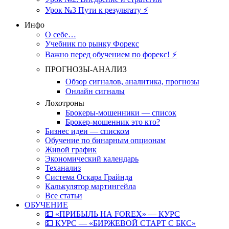
Урок №3 Пути к результату ⚡️
Инфо
О себе…
Учебник по рынку Форекс
Важно перед обучением по форекс! ⚡
ПРОГНОЗЫ-АНАЛИЗ
Обзор сигналов, аналитика, прогнозы
Онлайн сигналы
Лохотроны
Брокеры-мошенники — список
Брокер-мошенник это кто?
Бизнес идеи — списком
Обучение по бинарным опционам
Живой график
Экономический календарь
Теханализ
Система Оскара Грайнда
Калькулятор мартингейла
Все статьи
ОБУЧЕНИЕ
💵 «ПРИБЫЛЬ НА FOREX» — КУРС
💵 КУРС — «БИРЖЕВОЙ СТАРТ С БКС»