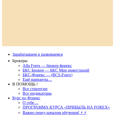
Зарабатываем и развиваемся
Брокеры
Alfa Forex — брокер форекс
БКС Брокер — БКС Мир инвестиций
БКС-Форекс — (BCS-Forex)
Ещё варианты…
В ПОМОЩЬ !
Все стратегии
Все индикаторы
Курс по Форекс
О себе…
ПРОГРАММА КУРСА «ПРИБЫЛЬ НА FOREX»
Важно перед началом обучения! ⚡ ⚡