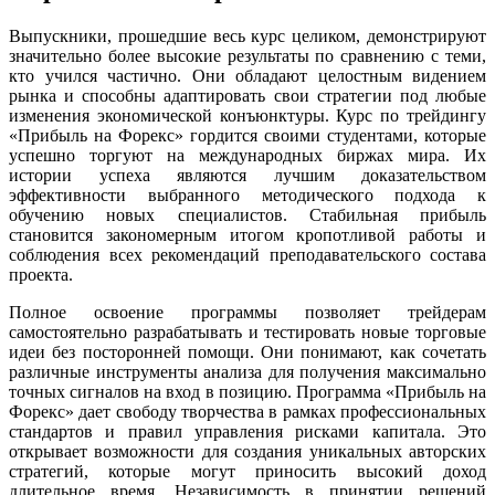
Выпускники, прошедшие весь курс целиком, демонстрируют
значительно более высокие результаты по сравнению с теми,
кто учился частично. Они обладают целостным видением
рынка и способны адаптировать свои стратегии под любые
изменения экономической конъюнктуры. Курс по трейдингу
«Прибыль на Форекс» гордится своими студентами, которые
успешно торгуют на международных биржах мира. Их
истории успеха являются лучшим доказательством
эффективности выбранного методического подхода к
обучению новых специалистов. Стабильная прибыль
становится закономерным итогом кропотливой работы и
соблюдения всех рекомендаций преподавательского состава
проекта.
Полное освоение программы позволяет трейдерам
самостоятельно разрабатывать и тестировать новые торговые
идеи без посторонней помощи. Они понимают, как сочетать
различные инструменты анализа для получения максимально
точных сигналов на вход в позицию. Программа «Прибыль на
Форекс» дает свободу творчества в рамках профессиональных
стандартов и правил управления рисками капитала. Это
открывает возможности для создания уникальных авторских
стратегий, которые могут приносить высокий доход
длительное время. Независимость в принятии решений