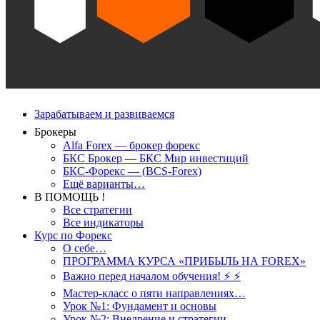
Зарабатываем и развиваемся
Брокеры
Alfa Forex — брокер форекс
БКС Брокер — БКС Мир инвестиций
БКС-Форекс — (BCS-Forex)
Ещё варианты…
В ПОМОЩЬ !
Все стратегии
Все индикаторы
Курс по Форекс
О себе…
ПРОГРАММА КУРСА «ПРИБЫЛЬ НА FOREX»
Важно перед началом обучения! ⚡ ⚡
Мастер-класс о пяти направлениях…
Урок №1: Фундамент и основы
Урок №2: Внедрение и стратегии