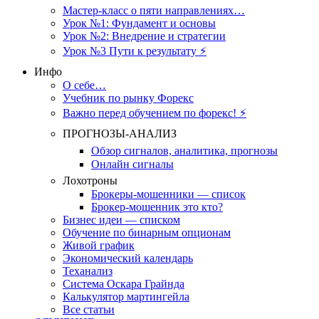
Мастер-класс о пяти направлениях…
Урок №1: Фундамент и основы
Урок №2: Внедрение и стратегии
Урок №3 Пути к результату ⚡️
Инфо
О себе…
Учебник по рынку Форекс
Важно перед обучением по форекс! ⚡
ПРОГНОЗЫ-АНАЛИЗ
Обзор сигналов, аналитика, прогнозы
Онлайн сигналы
Лохотроны
Брокеры-мошенники — список
Брокер-мошенник это кто?
Бизнес идеи — списком
Обучение по бинарным опционам
Живой график
Экономический календарь
Теханализ
Система Оскара Грайнда
Калькулятор мартингейла
Все статьи