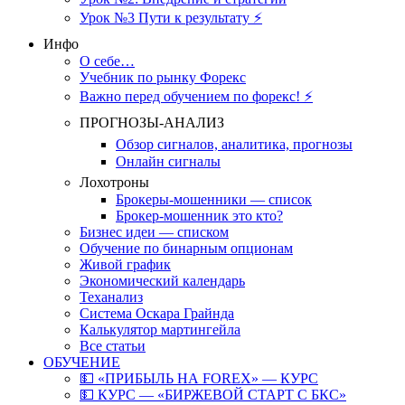
Урок №3 Пути к результату ⚡️
Инфо
О себе…
Учебник по рынку Форекс
Важно перед обучением по форекс! ⚡
ПРОГНОЗЫ-АНАЛИЗ
Обзор сигналов, аналитика, прогнозы
Онлайн сигналы
Лохотроны
Брокеры-мошенники — список
Брокер-мошенник это кто?
Бизнес идеи — списком
Обучение по бинарным опционам
Живой график
Экономический календарь
Теханализ
Система Оскара Грайнда
Калькулятор мартингейла
Все статьи
ОБУЧЕНИЕ
💵 «ПРИБЫЛЬ НА FOREX» — КУРС
💵 КУРС — «БИРЖЕВОЙ СТАРТ С БКС»