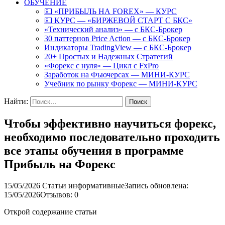
ОБУЧЕНИЕ
💵 «ПРИБЫЛЬ НА FOREX» — КУРС
💵 КУРС — «БИРЖЕВОЙ СТАРТ С БКС»
«Технический анализ» — с БКС-Брокер
30 паттернов Price Action — с БКС-Брокер
Индикаторы TradingView — с БКС-Брокер
20+ Простых и Надежных Стратегий
«Форекс с нуля» — Цикл с FxPro
Заработок на Фьючерсах — МИНИ-КУРС
Учебник по рынку Форекс — МИНИ-КУРС
Найти:
Чтобы эффективно научиться форекс,
необходимо последовательно проходить
все этапы обучения в программе
Прибыль на Форекс
15/05/2026
Статьи информативные
Запись обновлена:
15/05/2026
Отзывов: 0
Открой содержание статьи