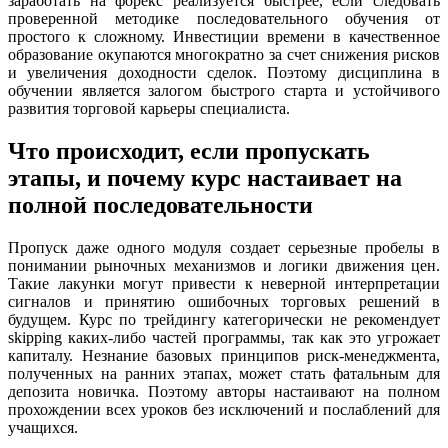
заработать на форекс реализуется быстрее, если следовать
проверенной методике последовательного обучения от
простого к сложному. Инвестиции времени в качественное
образование окупаются многократно за счет снижения рисков
и увеличения доходности сделок. Поэтому дисциплина в
обучении является залогом быстрого старта и устойчивого
развития торговой карьеры специалиста.
Что происходит, если пропускать
этапы, и почему курс настаивает на
полной последовательности
Пропуск даже одного модуля создает серьезные пробелы в
понимании рыночных механизмов и логики движения цен.
Такие лакунки могут привести к неверной интерпретации
сигналов и принятию ошибочных торговых решений в
будущем. Курс по трейдингу категорически не рекомендует
skipping каких-либо частей программы, так как это угрожает
капиталу. Незнание базовых принципов риск-менеджмента,
полученных на ранних этапах, может стать фатальным для
депозита новичка. Поэтому авторы настаивают на полном
прохождении всех уроков без исключений и послаблений для
учащихся.