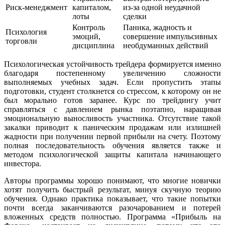
Риск-менеджмент
капиталом,
из-за одной неудачной
лоты
сделки
Контроль
Паника, жадность и
Психология
эмоций,
совершение импульсивных
торговли
дисциплина
необдуманных действий
Психологическая устойчивость трейдера формируется именно
благодаря постепенному увеличению сложности
выполняемых учебных задач. Если пропустить этапы
подготовки, студент столкнется со стрессом, к которому он не
был морально готов заранее. Курс по трейдингу учит
справляться с давлением рынка поэтапно, наращивая
эмоциональную выносливость участника. Отсутствие такой
закалки приводит к паническим продажам или излишней
жадности при получении первой прибыли на счету. Поэтому
полная последовательность обучения является также и
методом психологической защиты капитала начинающего
инвестора.
Авторы программы хорошо понимают, что многие новички
хотят получить быстрый результат, минуя скучную теорию
обучения. Однако практика показывает, что такие попытки
почти всегда заканчиваются разочарованием и потерей
вложенных средств полностью. Программа «Прибыль на