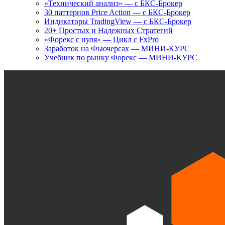
«Технический анализ» — с БКС-Брокер
30 паттернов Price Action — с БКС-Брокер
Индикаторы TradingView — с БКС-Брокер
20+ Простых и Надежных Стратегий
«Форекс с нуля» — Цикл с FxPro
Заработок на Фьючерсах — МИНИ-КУРС
Учебник по рынку Форекс — МИНИ-КУРС