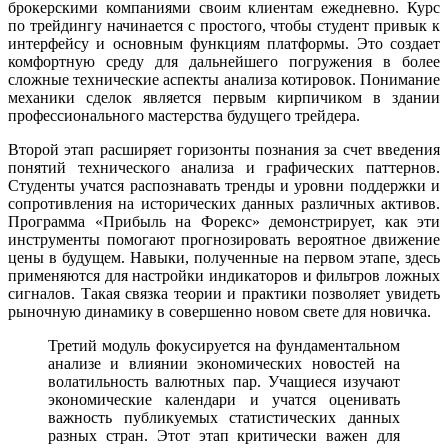
брокерскими компаниями своим клиентам ежедневно. Курс
по трейдингу начинается с простого, чтобы студент привык к
интерфейсу и основным функциям платформы. Это создает
комфортную среду для дальнейшего погружения в более
сложные технические аспекты анализа котировок. Понимание
механики сделок является первым кирпичиком в здании
профессионального мастерства будущего трейдера.
Второй этап расширяет горизонты познания за счет введения
понятий технического анализа и графических паттернов.
Студенты учатся распознавать тренды и уровни поддержки и
сопротивления на исторических данных различных активов.
Программа «Прибыль на Форекс» демонстрирует, как эти
инструменты помогают прогнозировать вероятное движение
цены в будущем. Навыки, полученные на первом этапе, здесь
применяются для настройки индикаторов и фильтров ложных
сигналов. Такая связка теории и практики позволяет увидеть
рыночную динамику в совершенно новом свете для новичка.
Третий модуль фокусируется на фундаментальном
анализе и влиянии экономических новостей на
волатильность валютных пар. Учащиеся изучают
экономические календари и учатся оценивать
важность публикуемых статистических данных
разных стран. Этот этап критически важен для