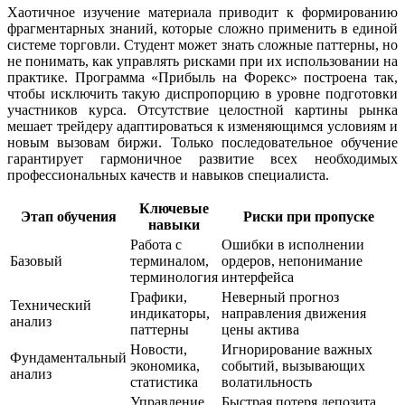
Хаотичное изучение материала приводит к формированию
фрагментарных знаний, которые сложно применить в единой
системе торговли. Студент может знать сложные паттерны, но
не понимать, как управлять рисками при их использовании на
практике. Программа «Прибыль на Форекс» построена так,
чтобы исключить такую диспропорцию в уровне подготовки
участников курса. Отсутствие целостной картины рынка
мешает трейдеру адаптироваться к изменяющимся условиям и
новым вызовам биржи. Только последовательное обучение
гарантирует гармоничное развитие всех необходимых
профессиональных качеств и навыков специалиста.
Ключевые
Этап обучения
Риски при пропуске
навыки
Работа с
Ошибки в исполнении
Базовый
терминалом,
ордеров, непонимание
терминология
интерфейса
Графики,
Неверный прогноз
Технический
индикаторы,
направления движения
анализ
паттерны
цены актива
Новости,
Игнорирование важных
Фундаментальный
экономика,
событий, вызывающих
анализ
статистика
волатильность
Управление
Быстрая потеря депозита