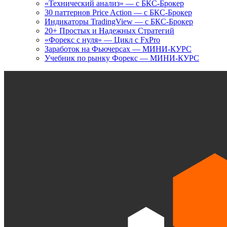
«Технический анализ» — с БКС-Брокер
30 паттернов Price Action — с БКС-Брокер
Индикаторы TradingView — с БКС-Брокер
20+ Простых и Надежных Стратегий
«Форекс с нуля» — Цикл с FxPro
Заработок на Фьючерсах — МИНИ-КУРС
Учебник по рынку Форекс — МИНИ-КУРС