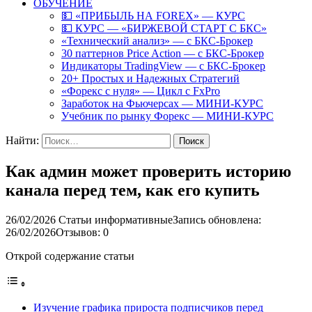
ОБУЧЕНИЕ
💵 «ПРИБЫЛЬ НА FOREX» — КУРС
💵 КУРС — «БИРЖЕВОЙ СТАРТ С БКС»
«Технический анализ» — с БКС-Брокер
30 паттернов Price Action — с БКС-Брокер
Индикаторы TradingView — с БКС-Брокер
20+ Простых и Надежных Стратегий
«Форекс с нуля» — Цикл с FxPro
Заработок на Фьючерсах — МИНИ-КУРС
Учебник по рынку Форекс — МИНИ-КУРС
Найти:
Как админ может проверить историю
канала перед тем, как его купить
26/02/2026
Статьи информативные
Запись обновлена:
26/02/2026
Отзывов: 0
Открой содержание статьи
Изучение графика прироста подписчиков перед