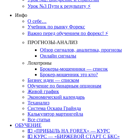
Урок №3 Пути к результату ⚡️
Инфо
О себе…
Учебник по рынку Форекс
Важно перед обучением по форекс! ⚡
ПРОГНОЗЫ-АНАЛИЗ
Обзор сигналов, аналитика, прогнозы
Онлайн сигналы
Лохотроны
Брокеры-мошенники — список
Брокер-мошенник это кто?
Бизнес идеи — списком
Обучение по бинарным опционам
Живой график
Экономический календарь
Теханализ
Система Оскара Грайнда
Калькулятор мартингейла
Все статьи
ОБУЧЕНИЕ
💵 «ПРИБЫЛЬ НА FOREX» — КУРС
💵 КУРС — «БИРЖЕВОЙ СТАРТ С БКС»