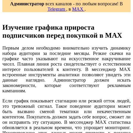
Администратор
всех каналов - по любым вопросам! В
Telegram
, в
MAX
.
Изучение графика прироста
подписчиков перед покупкой в MAX
Первым делом необходимо внимательно изучить динамику
набора аудитории за последние месяцы. Резкие скачки на
графике часто указывают на искусственное накручивание
чисел. Плавная линия роста свидетельствует о естественном
интересе пользователей к контенту. В мессенджер MAX
встроенные инструменты аналитики позволяют увидеть эти
данные наглядно. Администратор должен искать
закономерности, которые соответствуют рекламным
кампаниям.
Если график показывает стагнацию или резкий отток людей,
это тревожный сигнал. Такое поведение аудитории может
быть вызвано сменой тематики или некачественным
контентом. Покупатель должен задать себе вопрос, сможет ли
он исправить эту ситуацию. В мессенджер MAX статистика
обновляется в реальном времени, что упрощает мониторинг.
Игнорирование этих данных может привести к покупке