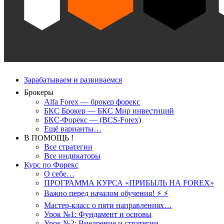
Зарабатываем и развиваемся
Брокеры
Alfa Forex — брокер форекс
БКС Брокер — БКС Мир инвестиций
БКС-Форекс — (BCS-Forex)
Ещё варианты…
В ПОМОЩЬ !
Все стратегии
Все индикаторы
Курс по Форекс
О себе…
ПРОГРАММА КУРСА «ПРИБЫЛЬ НА FOREX»
Важно перед началом обучения! ⚡ ⚡
Мастер-класс о пяти направлениях…
Урок №1: Фундамент и основы
Урок №2: Внедрение и стратегии