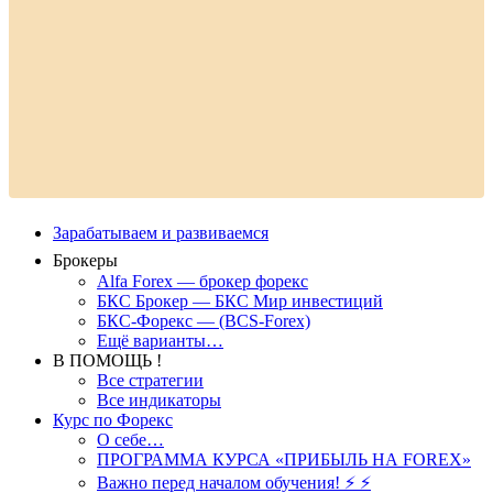
Зарабатываем и развиваемся
Брокеры
Alfa Forex — брокер форекс
БКС Брокер — БКС Мир инвестиций
БКС-Форекс — (BCS-Forex)
Ещё варианты…
В ПОМОЩЬ !
Все стратегии
Все индикаторы
Курс по Форекс
О себе…
ПРОГРАММА КУРСА «ПРИБЫЛЬ НА FOREX»
Важно перед началом обучения! ⚡ ⚡