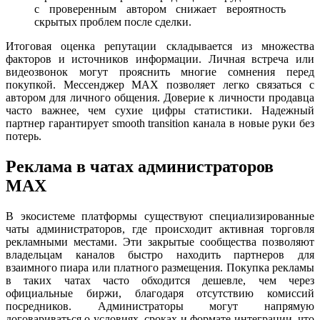
с проверенным автором снижает вероятность
скрытых проблем после сделки.
Итоговая оценка репутации складывается из множества
факторов и источников информации. Личная встреча или
видеозвонок могут прояснить многие сомнения перед
покупкой. Мессенджер MAX позволяет легко связаться с
автором для личного общения. Доверие к личности продавца
часто важнее, чем сухие цифры статистики. Надежный
партнер гарантирует smooth transition канала в новые руки без
потерь.
Реклама в чатах администраторов
MAX
В экосистеме платформы существуют специализированные
чаты администраторов, где происходит активная торговля
рекламными местами. Эти закрытые сообщества позволяют
владельцам каналов быстро находить партнеров для
взаимного пиара или платного размещения. Покупка рекламы
в таких чатах часто обходится дешевле, чем через
официальные биржи, благодаря отсутствию комиссий
посредников. Администраторы могут напрямую
договариваться о условиях, сроках и формате интеграции, что