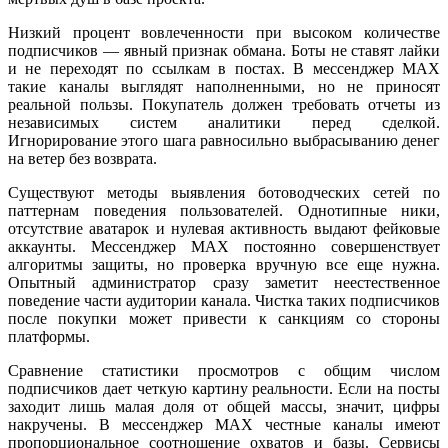
Низкий процент вовлеченности при высоком количестве
подписчиков — явный признак обмана. Боты не ставят лайки
и не переходят по ссылкам в постах. В мессенджер MAX
такие каналы выглядят наполненными, но не приносят
реальной пользы. Покупатель должен требовать отчеты из
независимых систем аналитики перед сделкой.
Игнорирование этого шага равносильно выбрасыванию денег
на ветер без возврата.
Существуют методы выявления ботоводческих сетей по
паттернам поведения пользователей. Однотипные ники,
отсутствие аватарок и нулевая активность выдают фейковые
аккаунты. Мессенджер MAX постоянно совершенствует
алгоритмы защиты, но проверка вручную все еще нужна.
Опытный администратор сразу заметит неестественное
поведение части аудитории канала. Чистка таких подписчиков
после покупки может привести к санкциям со стороны
платформы.
Сравнение статистики просмотров с общим числом
подписчиков дает четкую картину реальности. Если на посты
заходит лишь малая доля от общей массы, значит, цифры
накручены. В мессенджер MAX честные каналы имеют
пропорциональное соотношение охватов и базы. Сервисы