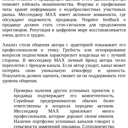
поможет избежать мошенничества. Форумы и профильные
чаты хранят информацию о недобросовестных участниках
рынка. Мессенджер MAX имеет активное комьюнити, где
обсуждают надежность продавцов. Negative feedback о
продавце должен стать стоп-сигналом для продолжения
переговоров. Репутация в цифровом мире восстанавливается
очень долго и трудно.
Анализ стиля общения автора с аудиторией показывает его
профессионализм и этику. Грубость или игнорирование
вопросов подписчиков характеризует владельца не с лучшей
стороны. В мессенджер MAX личный бренд автора тесно
переплетен с брендом канала. Если автор уходит, канал может
потерять свою уникальную атмосферу и ценность.
Покупатель должен оценить, сможет ли он поддерживать этот
уровень общения.
Проверка наличия других успешных проектов у
продавца подтверждает его компетентность.
Серийные предприниматели обычно более
ответственны в вопросах передачи активов.
Мессенджер MAX привлекает много
профессионалов, которые дорожат своим именем.
Наличие портфолио успешных каналов говорит о
серьезности намерений продавца. Сотрудничество