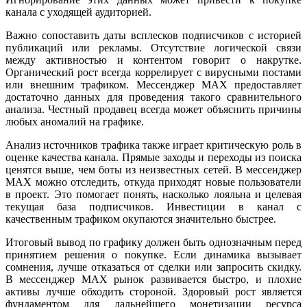
канала с уходящей аудиторией.
Важно сопоставить даты всплесков подписчиков с историей
публикаций или рекламы. Отсутствие логической связи
между активностью и контентом говорит о накрутке.
Органический рост всегда коррелирует с вирусными постами
или внешним трафиком. Мессенджер MAX предоставляет
достаточно данных для проведения такого сравнительного
анализа. Честный продавец всегда может объяснить причины
любых аномалий на графике.
Анализ источников трафика также играет критическую роль в
оценке качества канала. Прямые заходы и переходы из поиска
ценятся выше, чем боты из неизвестных сетей. В мессенджер
MAX можно отследить, откуда приходят новые пользователи
в проект. Это помогает понять, насколько лояльна и целевая
текущая база подписчиков. Инвестиции в канал с
качественным трафиком окупаются значительно быстрее.
Итоговый вывод по графику должен быть однозначным перед
принятием решения о покупке. Если динамика вызывает
сомнения, лучше отказаться от сделки или запросить скидку.
В мессенджер MAX рынок развивается быстро, и плохие
активы лучше обходить стороной. Здоровый рост является
фундаментом для дальнейшего монетизации ресурса