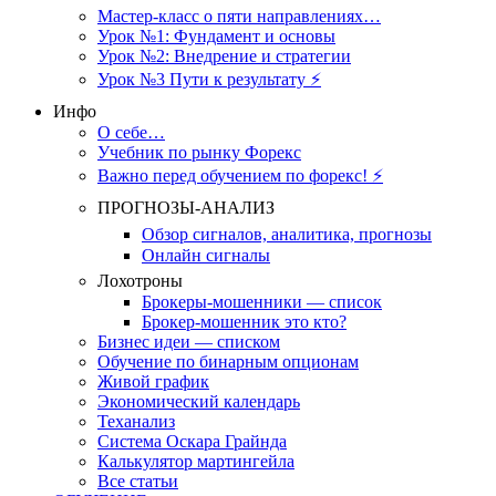
Мастер-класс о пяти направлениях…
Урок №1: Фундамент и основы
Урок №2: Внедрение и стратегии
Урок №3 Пути к результату ⚡️
Инфо
О себе…
Учебник по рынку Форекс
Важно перед обучением по форекс! ⚡
ПРОГНОЗЫ-АНАЛИЗ
Обзор сигналов, аналитика, прогнозы
Онлайн сигналы
Лохотроны
Брокеры-мошенники — список
Брокер-мошенник это кто?
Бизнес идеи — списком
Обучение по бинарным опционам
Живой график
Экономический календарь
Теханализ
Система Оскара Грайнда
Калькулятор мартингейла
Все статьи