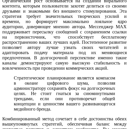
Органический рост основывается на создании вирального
контента, которым пользователи захотят делиться со своими
друзьями и знакомыми без внешнего стимулирования. Эта
стратегия требует значительных творческих усилий и
времени, но формирует максимально лояльное ядро
аудитории, доверяющее мнению автора. Мессенджер MAX
поддерживает пересылку сообщений с сохранением ссылки
на первоисточник, что способствует бесплатному
распространению ваших лучших идей. Постепенное развитие
позволяет автору лучше узнать своих читателей и
адаптировать подачу материала под их меняющиеся
предпочтения. В долгосрочной перспективе именно такие
каналы демонстрируют самую высокую стабильность и
вовлеченность при проведении коммерческих акций.
Стратегическое планирование является компасом
в океане цифрового шума, позволяя
администратору сохранять фокус на долгосрочных
целях. Не стоит гнаться за сиюминутными
трендами, если они противоречат общей
концепции и ценностям вашего развивающегося
медийного бренда.
Комбинированный метод сочетает в себе достоинства обеих
вышеупомянутых стратегий, обеспечивая баланс между