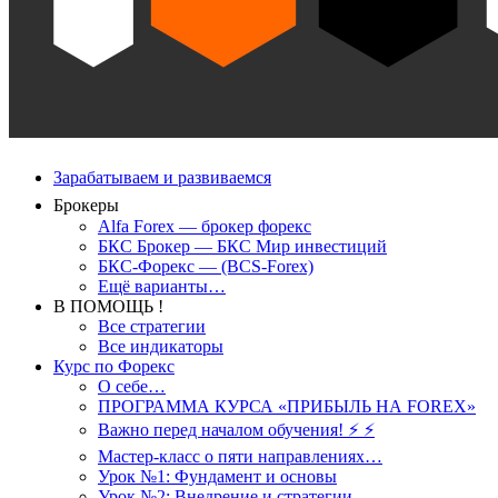
Зарабатываем и развиваемся
Брокеры
Alfa Forex — брокер форекс
БКС Брокер — БКС Мир инвестиций
БКС-Форекс — (BCS-Forex)
Ещё варианты…
В ПОМОЩЬ !
Все стратегии
Все индикаторы
Курс по Форекс
О себе…
ПРОГРАММА КУРСА «ПРИБЫЛЬ НА FOREX»
Важно перед началом обучения! ⚡ ⚡
Мастер-класс о пяти направлениях…
Урок №1: Фундамент и основы
Урок №2: Внедрение и стратегии