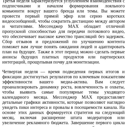
Третья неделя характеризуется углублением взаимодействия с
подписчиками и началом формирования лояльного
комьюнити вокруг вашего бренда или темы. Вы можете
провести первый прямой эфир или серию коротких
видеосообщений, чтобы сократить дистанцию между автором
и читателями. Мессенджер MAX обладает отличной
пропускной способностью для передачи потокового видео,
что обеспечивает высокое качество трансляций без задержек.
Сбор отзывов и предложений по улучшению контента
поможет вам лучше понять ожидания людей и адаптировать
план на будущее. Также в этот период можно сделать первые
анонсы будущих платных продуктов или партнерских
интеграций, прощупывая почву для монетизации.
Четвертая неделя — время подведения первых итогов и
фиксации достигнутых результатов по ключевым показателям
эффективности вашего медиа-актива. Вам следует
проанализировать динамику роста, вовлеченность и охваты,
чтобы выявить самые популярные темы уходящего
календарного месяца. Мессенджер MAX предоставляет
детальные графики активности, которые позволяют наглядно
увидеть пики интереса и провалы в посещаемости канала. На
основе этих данных формируется стратегия на следующий
месяц, включая расширение штата модераторов или
увеличение рекламного бюджета. Завершение первого цикла