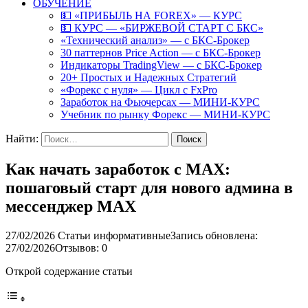
ОБУЧЕНИЕ
💵 «ПРИБЫЛЬ НА FOREX» — КУРС
💵 КУРС — «БИРЖЕВОЙ СТАРТ С БКС»
«Технический анализ» — с БКС-Брокер
30 паттернов Price Action — с БКС-Брокер
Индикаторы TradingView — с БКС-Брокер
20+ Простых и Надежных Стратегий
«Форекс с нуля» — Цикл с FxPro
Заработок на Фьючерсах — МИНИ-КУРС
Учебник по рынку Форекс — МИНИ-КУРС
Найти:
Как начать заработок с MAX:
пошаговый старт для нового админа в
мессенджер MAX
27/02/2026
Статьи информативные
Запись обновлена:
27/02/2026
Отзывов: 0
Открой содержание статьи