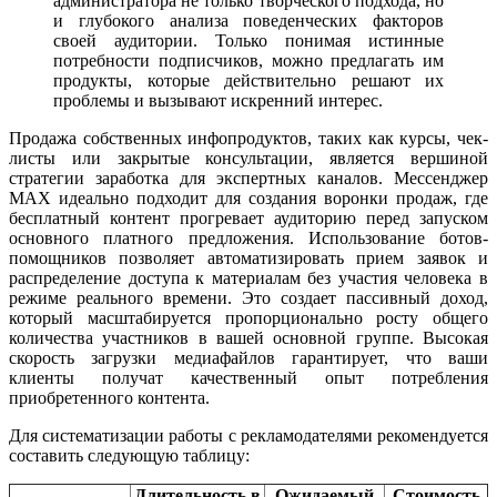
администратора не только творческого подхода, но
и глубокого анализа поведенческих факторов
своей аудитории. Только понимая истинные
потребности подписчиков, можно предлагать им
продукты, которые действительно решают их
проблемы и вызывают искренний интерес.
Продажа собственных инфопродуктов, таких как курсы, чек-
листы или закрытые консультации, является вершиной
стратегии заработка для экспертных каналов. Мессенджер
MAX идеально подходит для создания воронки продаж, где
бесплатный контент прогревает аудиторию перед запуском
основного платного предложения. Использование ботов-
помощников позволяет автоматизировать прием заявок и
распределение доступа к материалам без участия человека в
режиме реального времени. Это создает пассивный доход,
который масштабируется пропорционально росту общего
количества участников в вашей основной группе. Высокая
скорость загрузки медиафайлов гарантирует, что ваши
клиенты получат качественный опыт потребления
приобретенного контента.
Для систематизации работы с рекламодателями рекомендуется
составить следующую таблицу:
Длительность в
Ожидаемый
Стоимость