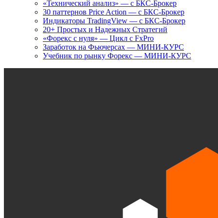
«Технический анализ» — с БКС-Брокер
30 паттернов Price Action — с БКС-Брокер
Индикаторы TradingView — с БКС-Брокер
20+ Простых и Надежных Стратегий
«Форекс с нуля» — Цикл с FxPro
Заработок на Фьючерсах — МИНИ-КУРС
Учебник по рынку Форекс — МИНИ-КУРС