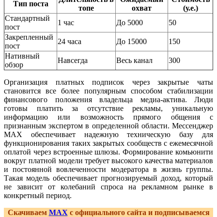
Тип поста
топе
охват
(у.е.)
Стандартный
1 час
До 5000
50
пост
Закрепленный
24 часа
До 15000
150
пост
Нативный
Навсегда
Весь канал
300
обзор
Организация платных подписок через закрытые чаты
становится все более популярным способом стабилизации
финансового положения владельца медиа-актива. Люди
готовы платить за отсутствие рекламы, уникальную
информацию или возможность прямого общения с
признанным экспертом в определенной области. Мессенджер
MAX обеспечивает надежную техническую базу для
функционирования таких закрытых сообществ с ежемесячной
оплатой через встроенные шлюзы. Формирование комьюнити
вокруг платной модели требует высокого качества материалов
и постоянной вовлеченности модератора в жизнь группы.
Такая модель обеспечивает прогнозируемый доход, который
не зависит от колебаний спроса на рекламном рынке в
конкретный период.
Скачиваем
MAX
с официального сайта и подписываемся