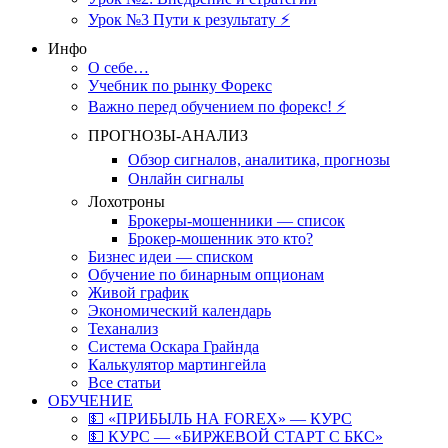
Урок №3 Пути к результату ⚡️
Инфо
О себе…
Учебник по рынку Форекс
Важно перед обучением по форекс! ⚡
ПРОГНОЗЫ-АНАЛИЗ
Обзор сигналов, аналитика, прогнозы
Онлайн сигналы
Лохотроны
Брокеры-мошенники — список
Брокер-мошенник это кто?
Бизнес идеи — списком
Обучение по бинарным опционам
Живой график
Экономический календарь
Теханализ
Система Оскара Грайнда
Калькулятор мартингейла
Все статьи
ОБУЧЕНИЕ
💵 «ПРИБЫЛЬ НА FOREX» — КУРС
💵 КУРС — «БИРЖЕВОЙ СТАРТ С БКС»