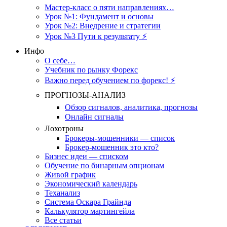
Мастер-класс о пяти направлениях…
Урок №1: Фундамент и основы
Урок №2: Внедрение и стратегии
Урок №3 Пути к результату ⚡️
Инфо
О себе…
Учебник по рынку Форекс
Важно перед обучением по форекс! ⚡
ПРОГНОЗЫ-АНАЛИЗ
Обзор сигналов, аналитика, прогнозы
Онлайн сигналы
Лохотроны
Брокеры-мошенники — список
Брокер-мошенник это кто?
Бизнес идеи — списком
Обучение по бинарным опционам
Живой график
Экономический календарь
Теханализ
Система Оскара Грайнда
Калькулятор мартингейла
Все статьи