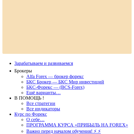
Зарабатываем и развиваемся
Брокеры
Alfa Forex — брокер форекс
БКС Брокер — БКС Мир инвестиций
БКС-Форекс — (BCS-Forex)
Ещё варианты…
В ПОМОЩЬ !
Все стратегии
Все индикаторы
Курс по Форекс
О себе…
ПРОГРАММА КУРСА «ПРИБЫЛЬ НА FOREX»
Важно перед началом обучения! ⚡ ⚡