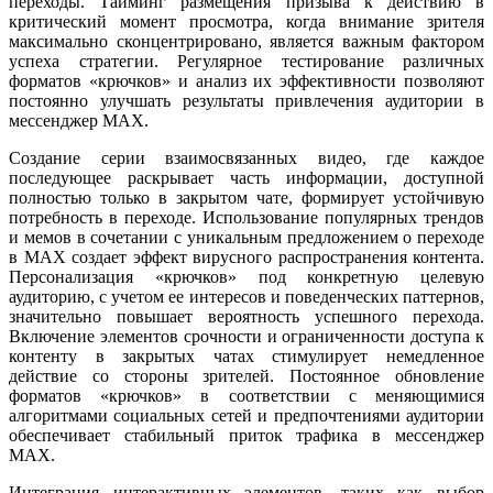
переходы. Тайминг размещения призыва к действию в
критический момент просмотра, когда внимание зрителя
максимально сконцентрировано, является важным фактором
успеха стратегии. Регулярное тестирование различных
форматов «крючков» и анализ их эффективности позволяют
постоянно улучшать результаты привлечения аудитории в
мессенджер MAX.
Создание серии взаимосвязанных видео, где каждое
последующее раскрывает часть информации, доступной
полностью только в закрытом чате, формирует устойчивую
потребность в переходе. Использование популярных трендов
и мемов в сочетании с уникальным предложением о переходе
в MAX создает эффект вирусного распространения контента.
Персонализация «крючков» под конкретную целевую
аудиторию, с учетом ее интересов и поведенческих паттернов,
значительно повышает вероятность успешного перехода.
Включение элементов срочности и ограниченности доступа к
контенту в закрытых чатах стимулирует немедленное
действие со стороны зрителей. Постоянное обновление
форматов «крючков» в соответствии с меняющимися
алгоритмами социальных сетей и предпочтениями аудитории
обеспечивает стабильный приток трафика в мессенджер
MAX.
Интеграция интерактивных элементов, таких как выбор