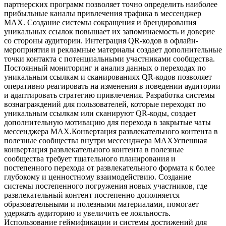
партнерских программ позволяет точно определить наиболее
прибыльные каналы привлечения трафика в мессенджер
MAX. Создание системы сокращения и брендирования
уникальных ссылок повышает их запоминаемость и доверие
со стороны аудитории. Интеграция QR-кодов в офлайн-
мероприятия и рекламные материалы создает дополнительные
точки контакта с потенциальными участниками сообщества.
Постоянный мониторинг и анализ данных о переходах по
уникальным ссылкам и сканированиях QR-кодов позволяет
оперативно реагировать на изменения в поведении аудитории
и адаптировать стратегию привлечения. Разработка системы
вознаграждений для пользователей, которые переходят по
уникальным ссылкам или сканируют QR-коды, создает
дополнительную мотивацию для перехода в закрытые чаты
мессенджера MAX.Конвертация развлекательного контента в
полезные сообщества внутри мессенджера MAXУспешная
конвертация развлекательного контента в полезные
сообщества требует тщательного планирования и
постепенного перехода от развлекательного формата к более
глубокому и ценностному взаимодействию. Создание
системы постепенного погружения новых участников, где
развлекательный контент постепенно дополняется
образовательными и полезными материалами, помогает
удержать аудиторию и увеличить ее лояльность.
Использование геймификации и системы достижений для