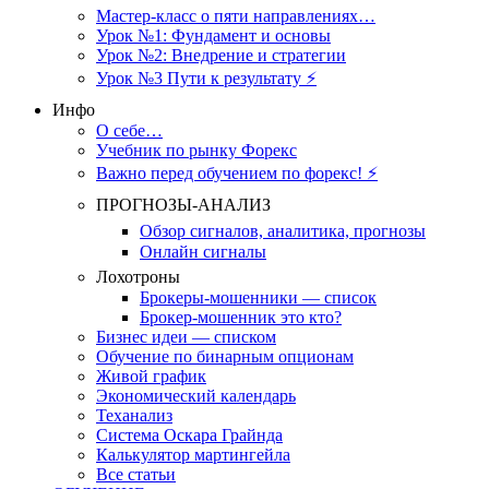
Мастер-класс о пяти направлениях…
Урок №1: Фундамент и основы
Урок №2: Внедрение и стратегии
Урок №3 Пути к результату ⚡️
Инфо
О себе…
Учебник по рынку Форекс
Важно перед обучением по форекс! ⚡
ПРОГНОЗЫ-АНАЛИЗ
Обзор сигналов, аналитика, прогнозы
Онлайн сигналы
Лохотроны
Брокеры-мошенники — список
Брокер-мошенник это кто?
Бизнес идеи — списком
Обучение по бинарным опционам
Живой график
Экономический календарь
Теханализ
Система Оскара Грайнда
Калькулятор мартингейла
Все статьи