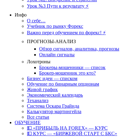
Урок №3 Пути к результату ⚡️
Инфо
О себе…
Учебник по рынку Форекс
Важно перед обучением по форекс! ⚡
ПРОГНОЗЫ-АНАЛИЗ
Обзор сигналов, аналитика, прогнозы
Онлайн сигналы
Лохотроны
Брокеры-мошенники — список
Брокер-мошенник это кто?
Бизнес идеи — списком
Обучение по бинарным опционам
Живой график
Экономический календарь
Теханализ
Система Оскара Грайнда
Калькулятор мартингейла
Все статьи
ОБУЧЕНИЕ
💵 «ПРИБЫЛЬ НА FOREX» — КУРС
💵 КУРС — «БИРЖЕВОЙ СТАРТ С БКС»