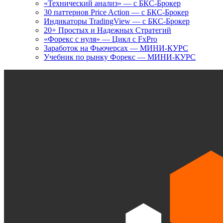
«Технический анализ» — с БКС-Брокер
30 паттернов Price Action — с БКС-Брокер
Индикаторы TradingView — с БКС-Брокер
20+ Простых и Надежных Стратегий
«Форекс с нуля» — Цикл с FxPro
Заработок на Фьючерсах — МИНИ-КУРС
Учебник по рынку Форекс — МИНИ-КУРС