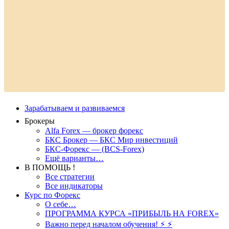
Зарабатываем и развиваемся
Брокеры
Alfa Forex — брокер форекс
БКС Брокер — БКС Мир инвестиций
БКС-Форекс — (BCS-Forex)
Ещё варианты…
В ПОМОЩЬ !
Все стратегии
Все индикаторы
Курс по Форекс
О себе…
ПРОГРАММА КУРСА «ПРИБЫЛЬ НА FOREX»
Важно перед началом обучения! ⚡ ⚡