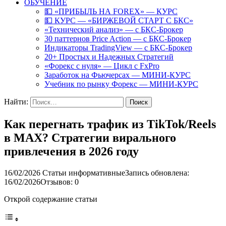
ОБУЧЕНИЕ
💵 «ПРИБЫЛЬ НА FOREX» — КУРС
💵 КУРС — «БИРЖЕВОЙ СТАРТ С БКС»
«Технический анализ» — с БКС-Брокер
30 паттернов Price Action — с БКС-Брокер
Индикаторы TradingView — с БКС-Брокер
20+ Простых и Надежных Стратегий
«Форекс с нуля» — Цикл с FxPro
Заработок на Фьючерсах — МИНИ-КУРС
Учебник по рынку Форекс — МИНИ-КУРС
Найти:
Как перегнать трафик из TikTok/Reels
в MAX? Стратегии вирального
привлечения в 2026 году
16/02/2026
Статьи информативные
Запись обновлена:
16/02/2026
Отзывов: 0
Открой содержание статьи