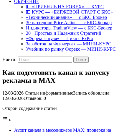
ОБУЧЕНИЕ
💵 «ПРИБЫЛЬ НА FOREX» — КУРС
💵 КУРС — «БИРЖЕВОЙ СТАРТ С БКС»
«Технический анализ» — с БКС-Брокер
30 паттернов Price Action — с БКС-Брокер
Индикаторы TradingView — с БКС-Брокер
20+ Простых и Надежных Стратегий
«Форекс с нуля» — Цикл с FxPro
Заработок на Фьючерсах — МИНИ-КУРС
Учебник по рынку Форекс — МИНИ-КУРС
Найти:
Как подготовить канал к запуску
рекламы в MAX
12/03/2026
Статьи информативные
Запись обновлена:
12/03/2026
Отзывов: 0
Открой содержание статьи
Аудит канала в мессенджере MAX: проверка на