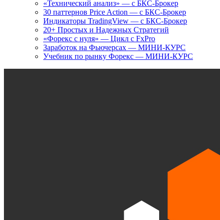
«Технический анализ» — с БКС-Брокер
30 паттернов Price Action — с БКС-Брокер
Индикаторы TradingView — с БКС-Брокер
20+ Простых и Надежных Стратегий
«Форекс с нуля» — Цикл с FxPro
Заработок на Фьючерсах — МИНИ-КУРС
Учебник по рынку Форекс — МИНИ-КУРС