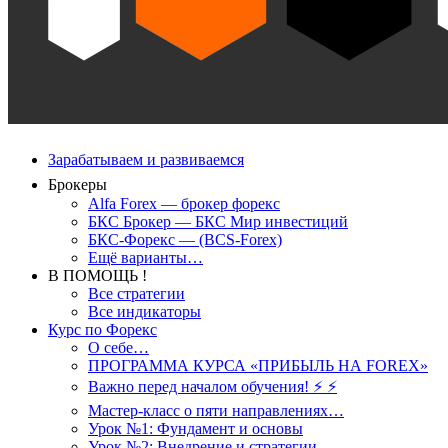
Зарабатываем и развиваемся
Брокеры
Alfa Forex — брокер форекс
БКС Брокер — БКС Мир инвестиций
БКС-Форекс — (BCS-Forex)
Ещё варианты…
В ПОМОЩЬ !
Все стратегии
Все индикаторы
Курс по Форекс
О себе…
ПРОГРАММА КУРСА «ПРИБЫЛЬ НА FOREX»
Важно перед началом обучения! ⚡ ⚡
Мастер-класс о пяти направлениях…
Урок №1: Фундамент и основы
Урок №2: Внедрение и стратегии