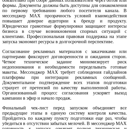
обязательно при сборе данных пользователей через ботов или
формы. Документы должны быть доступны для ознакомления
по первому требованию любого посетителя канала. В
мессенджер MAX прозрачность условий взаимодействия
повышает доверие аудитории к бренду и продукту.
Юридически грамотные формулировки защищают интересы
бизнеса в случае возникновения спорных ситуаций с
клиентами. Профессиональная правовая поддержка на этапе
запуска экономит ресурсы в долгосрочной перспективе.
Согласование рекламных материалов с заказчиками или
партнерами фиксирует договоренности и ожидания сторон.
Четкое техническое задание минимизирует риск
недопонимания и необходимости переделывать готовые
макеты. Мессенджер MAX требует соблюдения гайдлайнов
платформы при интеграции рекламных сообщений.
Документальное подтверждение всех этапов подготовки
страхует от претензий по качеству выполненной работы.
Организованный процесс согласования ускоряет выход
кампании в эфир и начало продаж.
Финальный чек-лист перед запуском объединяет все
предыдущие этапы в единую систему контроля качества.
Пройдитесь по каждому пункту подготовки еще раз, чтобы
убедиться в отсутствии забытых мелочей. В мессенджер MAX
готовность к запуску означает полная техническая и