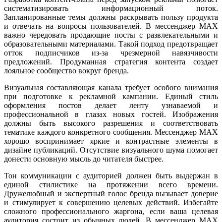
систематизировать информационный поток.
Запланированные темы должны раскрывать пользу продукта
и отвечать на вопросы пользователей. В мессенджер MAX
важно чередовать продающие посты с развлекательными и
образовательными материалами. Такой подход предотвращает
отток подписчиков из-за чрезмерной навязчивости
предложений. Продуманная стратегия контента создает
лояльное сообщество вокруг бренда.
Визуальная составляющая канала требует особого внимания
при подготовке к рекламной кампании. Единый стиль
оформления постов делает ленту узнаваемой и
профессиональной в глазах новых гостей. Изображения
должны быть высокого разрешения и соответствовать
тематике каждого конкретного сообщения. Мессенджер MAX
хорошо воспринимает яркие и контрастные элементы в
дизайне публикаций. Отсутствие визуального шума помогает
донести основную мысль до читателя быстрее.
Тон коммуникации с аудиторией должен быть выдержан в
единой стилистике на протяжении всего времени.
Дружелюбный и экспертный голос бренда вызывает доверие
и стимулирует к совершению целевых действий. Избегайте
сложного профессионального жаргона, если ваша целевая
аудитория состоит из обычных людей. В мессенджер MAX