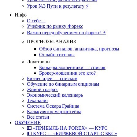
Урок №3 Пути к результату ⚡️
Инфо
О себе…
Учебник по рынку Форекс
Важно перед обучением по форекс! ⚡
ПРОГНОЗЫ-АНАЛИЗ
Обзор сигналов, аналитика, прогнозы
Онлайн сигналы
Лохотроны
Брокеры-мошенники — список
Брокер-мошенник это кто?
Бизнес идеи — списком
Обучение по бинарным опционам
Живой график
Экономический календарь
Теханализ
Система Оскара Грайнда
Калькулятор мартингейла
Все статьи
ОБУЧЕНИЕ
💵 «ПРИБЫЛЬ НА FOREX» — КУРС
💵 КУРС — «БИРЖЕВОЙ СТАРТ С БКС»