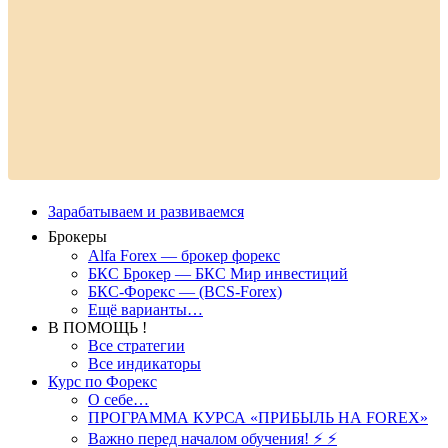
Зарабатываем и развиваемся
Брокеры
Alfa Forex — брокер форекс
БКС Брокер — БКС Мир инвестиций
БКС-Форекс — (BCS-Forex)
Ещё варианты…
В ПОМОЩЬ !
Все стратегии
Все индикаторы
Курс по Форекс
О себе…
ПРОГРАММА КУРСА «ПРИБЫЛЬ НА FOREX»
Важно перед началом обучения! ⚡ ⚡