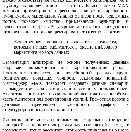
Важно отслеживать не только количество подписчиков, но и
глубину их вовлеченности в контент. В мессенджер MAX
метрики просмотров и пересылок говорят о виральности
публикуемых материалов. Анализ отписок после рекламных
постов покажет качество привлекаемой аудитории и
релевантность оффера. Регулярный мониторинг этих данных
позволяет оперативно корректировать стратегию развития.
Качественная аналитика является компасом,
который не дает заблудиться в океане цифрового
маркетинга и хаоса данных.
Сегментация аудитории на основе полученных данных
открывает возможности для таргетированной работы.
Понимание интересов и потребностей разных групп
подписчиков повышает точность рекламных попаданий.
Мессенджер MAX позволяет создавать разные сценарии
взаимодействия для активных и пассивных пользователей.
Аналитика помогает выявить наиболее платежеспособную
часть аудитории для фокусировки усилий. Грамотная работа с
данными превращает хаотичный трафик в
структурированный поток клиентов.
Использование меток и промокодов упрощает атрибуцию
конверсий от конкретных рекламных размещений. Это дает
возможность точно рассчитать стоимость привлечения одного