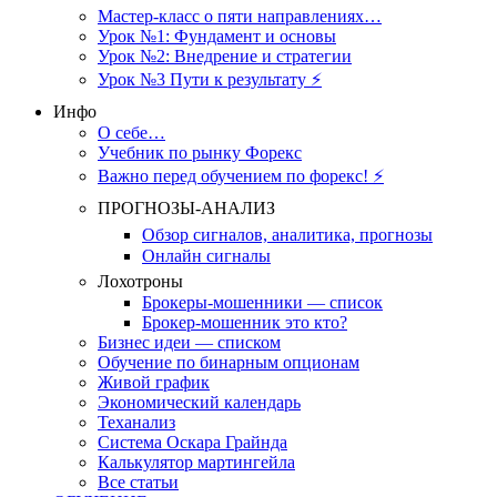
Мастер-класс о пяти направлениях…
Урок №1: Фундамент и основы
Урок №2: Внедрение и стратегии
Урок №3 Пути к результату ⚡️
Инфо
О себе…
Учебник по рынку Форекс
Важно перед обучением по форекс! ⚡
ПРОГНОЗЫ-АНАЛИЗ
Обзор сигналов, аналитика, прогнозы
Онлайн сигналы
Лохотроны
Брокеры-мошенники — список
Брокер-мошенник это кто?
Бизнес идеи — списком
Обучение по бинарным опционам
Живой график
Экономический календарь
Теханализ
Система Оскара Грайнда
Калькулятор мартингейла
Все статьи