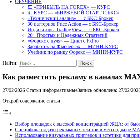
ОБУЧЕНИЕ
💵 «ПРИБЫЛЬ НА FOREX» — КУРС
💵 КУРС — «БИРЖЕВОЙ СТАРТ С БКС»
«Технический анализ» — с БКС-Брокер
30 паттернов Price Action — с БКС-Брокер
Индикаторы TradingView — с БКС-Брокер
20+ Простых и Надежных Стратегий
«Форекс с нуля» — Цикл с FxPro
Заработок на Фьючерсах — МИНИ-КУРС
Учебник по рынку Форекс — МИНИ-КУРС
Найти:
Как разместить рекламу в каналах MAX
27/02/2026
Статьи информативные
Запись обновлена: 27/02/202
Открой содержание статьи
Выбор площадок с высокой концентрацией ЖЦА: от бью
Специфика подачи рекламных текстов в мессенджере MA
Использование визуальных триггеров и эстетики для пр