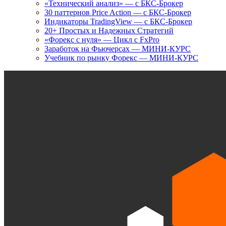
«Технический анализ» — с БКС-Брокер
30 паттернов Price Action — с БКС-Брокер
Индикаторы TradingView — с БКС-Брокер
20+ Простых и Надежных Стратегий
«Форекс с нуля» — Цикл с FxPro
Заработок на Фьючерсах — МИНИ-КУРС
Учебник по рынку Форекс — МИНИ-КУРС