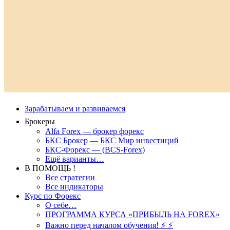
Зарабатываем и развиваемся
Брокеры
Alfa Forex — брокер форекс
БКС Брокер — БКС Мир инвестиций
БКС-Форекс — (BCS-Forex)
Ещё варианты…
В ПОМОЩЬ !
Все стратегии
Все индикаторы
Курс по Форекс
О себе…
ПРОГРАММА КУРСА «ПРИБЫЛЬ НА FOREX»
Важно перед началом обучения! ⚡ ⚡