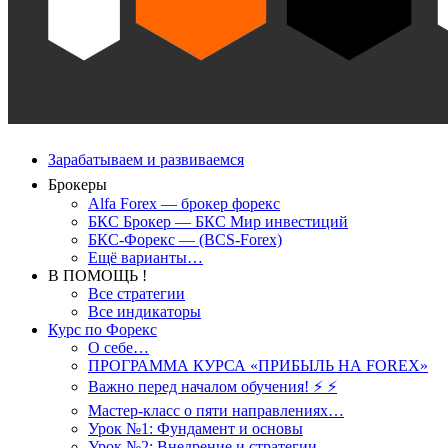
Зарабатываем и развиваемся
Брокеры
Alfa Forex — брокер форекс
БКС Брокер — БКС Мир инвестиций
БКС-Форекс — (BCS-Forex)
Ещё варианты…
В ПОМОЩЬ !
Все стратегии
Все индикаторы
Курс по Форекс
О себе…
ПРОГРАММА КУРСА «ПРИБЫЛЬ НА FOREX»
Важно перед началом обучения! ⚡ ⚡
Мастер-класс о пяти направлениях…
Урок №1: Фундамент и основы
Урок №2: Внедрение и стратегии