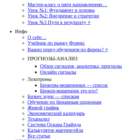
Мастер-класс о пяти направлениях…
Урок №1: Фундамент и основы
Урок №2: Внедрение и стратегии
Урок №3 Пути к результату ⚡️
Инфо
О себе…
Учебник по рынку Форекс
Важно перед обучением по форекс! ⚡
ПРОГНОЗЫ-АНАЛИЗ
Обзор сигналов, аналитика, прогнозы
Онлайн сигналы
Лохотроны
Брокеры-мошенники — список
Брокер-мошенник это кто?
Бизнес идеи — списком
Обучение по бинарным опционам
Живой график
Экономический календарь
Теханализ
Система Оскара Грайнда
Калькулятор мартингейла
Все статьи