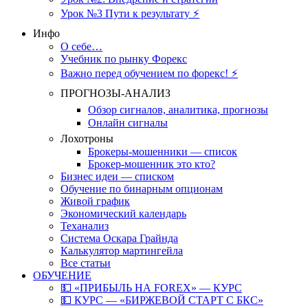
Урок №3 Пути к результату ⚡️
Инфо
О себе…
Учебник по рынку Форекс
Важно перед обучением по форекс! ⚡
ПРОГНОЗЫ-АНАЛИЗ
Обзор сигналов, аналитика, прогнозы
Онлайн сигналы
Лохотроны
Брокеры-мошенники — список
Брокер-мошенник это кто?
Бизнес идеи — списком
Обучение по бинарным опционам
Живой график
Экономический календарь
Теханализ
Система Оскара Грайнда
Калькулятор мартингейла
Все статьи
ОБУЧЕНИЕ
💵 «ПРИБЫЛЬ НА FOREX» — КУРС
💵 КУРС — «БИРЖЕВОЙ СТАРТ С БКС»