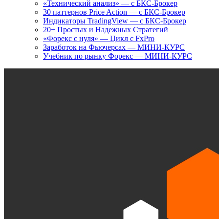
«Технический анализ» — с БКС-Брокер
30 паттернов Price Action — с БКС-Брокер
Индикаторы TradingView — с БКС-Брокер
20+ Простых и Надежных Стратегий
«Форекс с нуля» — Цикл с FxPro
Заработок на Фьючерсах — МИНИ-КУРС
Учебник по рынку Форекс — МИНИ-КУРС