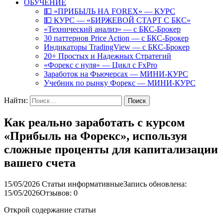
ОБУЧЕНИЕ
💵 «ПРИБЫЛЬ НА FOREX» — КУРС
💵 КУРС — «БИРЖЕВОЙ СТАРТ С БКС»
«Технический анализ» — с БКС-Брокер
30 паттернов Price Action — с БКС-Брокер
Индикаторы TradingView — с БКС-Брокер
20+ Простых и Надежных Стратегий
«Форекс с нуля» — Цикл с FxPro
Заработок на Фьючерсах — МИНИ-КУРС
Учебник по рынку Форекс — МИНИ-КУРС
Найти:
Как реально заработать с курсом
«Прибыль на Форекс», используя
сложные проценты для капитализации
вашего счета
15/05/2026
Статьи информативные
Запись обновлена:
15/05/2026
Отзывов: 0
Открой содержание статьи