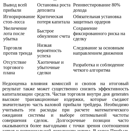
Вывод всей
Остановка роста
Реинвестирование 80%
прибыли
депозита
дохода
Игнорирование
Критическая
Обязательная установка
стоп-лосса
потеря капитала
защитных ордеров
Увеличение
Сохранение
Быстрое
лота после
фиксированного риска на
обнуление счета
убытка
сделку
Низкая
Торговля
Следование за основным
вероятность
против тренда
направлением движения
успеха
Отсутствие
Хаотичные и
Разработка и соблюдение
торгового
убыточные
четкого алгоритма
плана
сделки
Недооценка влияния комиссий и свопов на итоговый
результат также может существенно снизить эффективность
капитализации средств. Частая торговля внутри дня generates
высокие транзакционные издержки, которые съедают
значительную часть валовой прибыли трейдера. Необходимо
учитывать эти расходы при расчете математического
ожидания системы и выборе оптимальной частоты
совершения сделок. Долгосрочные позиции часто
оказываются более выгодными с точки зрения соотношения
затрат и потенциальной доходности актива. В курсе Прибыль