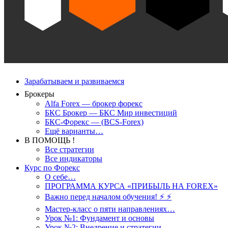
Зарабатываем и развиваемся
Брокеры
Alfa Forex — брокер форекс
БКС Брокер — БКС Мир инвестиций
БКС-Форекс — (BCS-Forex)
Ещё варианты…
В ПОМОЩЬ !
Все стратегии
Все индикаторы
Курс по Форекс
О себе…
ПРОГРАММА КУРСА «ПРИБЫЛЬ НА FOREX»
Важно перед началом обучения! ⚡ ⚡
Мастер-класс о пяти направлениях…
Урок №1: Фундамент и основы
Урок №2: Внедрение и стратегии