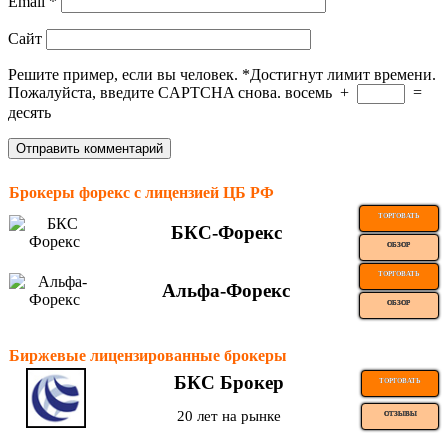
Email
*
Сайт
Решите пример, если вы человек.
*
Достигнут лимит времени.
Пожалуйста, введите CAPTCHA снова.
восемь
+
=
десять
Брокеры форекс с лицензией ЦБ РФ
ТОРГОВАТЬ
БКС-Форекс
ОБЗОР
ТОРГОВАТЬ
Альфа-Форекс
ОБЗОР
Биржевые лицензированные брокеры
БКС Брокер
ТОРГОВАТЬ
20 лет на рынке
ОТЗЫВЫ