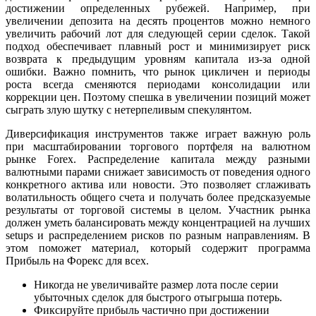
достижении определенных рубежей. Например, при
увеличении депозита на десять процентов можно немного
увеличить рабочий лот для следующей серии сделок. Такой
подход обеспечивает плавный рост и минимизирует риск
возврата к предыдущим уровням капитала из-за одной
ошибки. Важно помнить, что рынок цикличен и периоды
роста всегда сменяются периодами консолидации или
коррекции цен. Поэтому спешка в увеличении позиций может
сыграть злую шутку с нетерпеливым спекулянтом.
Диверсификация инструментов также играет важную роль
при масштабировании торгового портфеля на валютном
рынке Forex. Распределение капитала между разными
валютными парами снижает зависимость от поведения одного
конкретного актива или новости. Это позволяет сглаживать
волатильность общего счета и получать более предсказуемые
результаты от торговой системы в целом. Участник рынка
должен уметь балансировать между концентрацией на лучших
setups и распределением рисков по разным направлениям. В
этом поможет материал, который содержит программа
Прибыль на Форекс для всех.
Никогда не увеличивайте размер лота после серии
убыточных сделок для быстрого отыгрыша потерь.
Фиксируйте прибыль частично при достижении