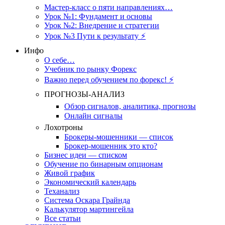
Мастер-класс о пяти направлениях…
Урок №1: Фундамент и основы
Урок №2: Внедрение и стратегии
Урок №3 Пути к результату ⚡️
Инфо
О себе…
Учебник по рынку Форекс
Важно перед обучением по форекс! ⚡
ПРОГНОЗЫ-АНАЛИЗ
Обзор сигналов, аналитика, прогнозы
Онлайн сигналы
Лохотроны
Брокеры-мошенники — список
Брокер-мошенник это кто?
Бизнес идеи — списком
Обучение по бинарным опционам
Живой график
Экономический календарь
Теханализ
Система Оскара Грайнда
Калькулятор мартингейла
Все статьи