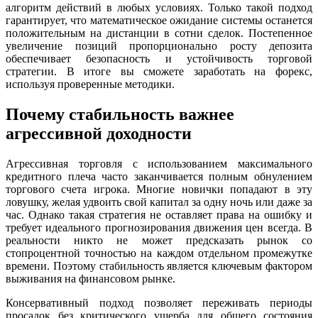
алгоритм действий в любых условиях. Только такой подход
гарантирует, что математическое ожидание системы останется
положительным на дистанции в сотни сделок. Постепенное
увеличение позиций пропорционально росту депозита
обеспечивает безопасность и устойчивость торговой
стратегии. В итоге вы сможете заработать на форекс,
используя проверенные методики.
Почему стабильность важнее
агрессивной доходности
Агрессивная торговля с использованием максимального
кредитного плеча часто заканчивается полным обнулением
торгового счета игрока. Многие новички попадают в эту
ловушку, желая удвоить свой капитал за одну ночь или даже за
час. Однако такая стратегия не оставляет права на ошибку и
требует идеального прогнозирования движения цен всегда. В
реальности никто не может предсказать рынок со
стопроцентной точностью на каждом отдельном промежутке
времени. Поэтому стабильность является ключевым фактором
выживания на финансовом рынке.
Консервативный подход позволяет переживать периоды
просадок без критического ущерба для общего состояния