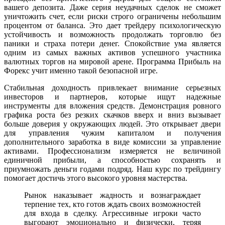
вашего депозита. Даже серия неудачных сделок не сможет
уничтожить счет, если риски строго ограничены небольшим
процентом от баланса. Это дает трейдеру психологическую
устойчивость и возможность продолжать торговлю без
паники и страха потери денег. Спокойствие ума является
одним из самых важных активов успешного участника
валютных торгов на мировой арене. Программа Прибыль на
Форекс учит именно такой безопасной игре.
Стабильная доходность привлекает внимание серьезных
инвесторов и партнеров, которые ищут надежные
инструменты для вложения средств. Демонстрация ровного
графика роста без резких скачков вверх и вниз вызывает
больше доверия у окружающих людей. Это открывает двери
для управления чужим капиталом и получения
дополнительного заработка в виде комиссии за управление
активами. Профессионализм измеряется не величиной
единичной прибыли, а способностью сохранять и
приумножать деньги годами подряд. Наш курс по трейдингу
помогает достичь этого высокого уровня мастерства.
Рынок наказывает жадность и вознаграждает
терпение тех, кто готов ждать своих возможностей
для входа в сделку. Агрессивные игроки часто
выгорают эмоционально и физически, теряя