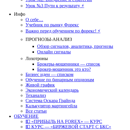
Урок №3 Пути к результату ⚡️
Инфо
О себе…
Учебник по рынку Форекс
Важно перед обучением по форекс! ⚡
ПРОГНОЗЫ-АНАЛИЗ
Обзор сигналов, аналитика, прогнозы
Онлайн сигналы
Лохотроны
Брокеры-мошенники — список
Брокер-мошенник это кто?
Бизнес идеи — списком
Обучение по бинарным опционам
Живой график
Экономический календарь
Теханализ
Система Оскара Грайнда
Калькулятор мартингейла
Все статьи
ОБУЧЕНИЕ
💵 «ПРИБЫЛЬ НА FOREX» — КУРС
💵 КУРС — «БИРЖЕВОЙ СТАРТ С БКС»