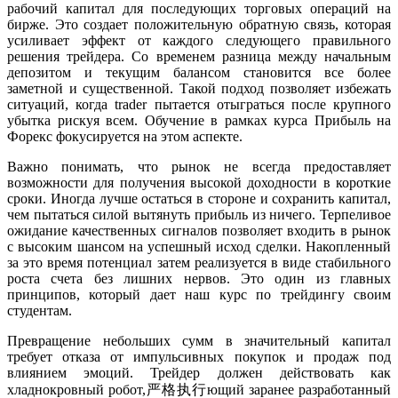
рабочий капитал для последующих торговых операций на
бирже. Это создает положительную обратную связь, которая
усиливает эффект от каждого следующего правильного
решения трейдера. Со временем разница между начальным
депозитом и текущим балансом становится все более
заметной и существенной. Такой подход позволяет избежать
ситуаций, когда trader пытается отыграться после крупного
убытка рискуя всем. Обучение в рамках курса Прибыль на
Форекс фокусируется на этом аспекте.
Важно понимать, что рынок не всегда предоставляет
возможности для получения высокой доходности в короткие
сроки. Иногда лучше остаться в стороне и сохранить капитал,
чем пытаться силой вытянуть прибыль из ничего. Терпеливое
ожидание качественных сигналов позволяет входить в рынок
с высоким шансом на успешный исход сделки. Накопленный
за это время потенциал затем реализуется в виде стабильного
роста счета без лишних нервов. Это один из главных
принципов, который дает наш курс по трейдингу своим
студентам.
Превращение небольших сумм в значительный капитал
требует отказа от импульсивных покупок и продаж под
влиянием эмоций. Трейдер должен действовать как
хладнокровный робот,严格执行ющий заранее разработанный