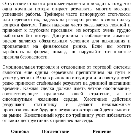
Отсутствие строгого риск-менеджмента приводит к тому, что
одна крупная потеря стирает результаты многих месяцев
успешной работы. Трейдеры часто игнорируют стоп-лоссы
или переносят их, надеясь на разворот рынка в свою пользу
вопреки фактам. Такая надежда часто оказывается ложной и
приводит к глубоким просадкам, из которых очень трудно
выбраться без потерь. Дисциплина в соблюдении лимитов
рисков является обязательным условием для выживания и
процветания на финансовом рынке. Если вы хотите
заработать на форекс, никогда не нарушайте эти простые
правила безопасности.
Эмоциональная торговля и отклонение от торговой системы
являются еще одним серьезным препятствием на пути к
успеху ученика. Вход в рынок по интуиции или совету друзей
редко приносит стабильный результат на длинной дистанции
времени. Каждая сделка должна иметь четкое обоснование,
соответствующее правилам вашей стратегии, а не
сиюминутным желаниям сердца. Хаотичные действия
разрушают статистику и делают невозможным
прогнозирование будущих результатов торговой деятельности
на рынке. Качественный курс по трейдингу учит избавляться
от таких деструктивных привычек навсегда.
Ошибка
Последствие
Решение