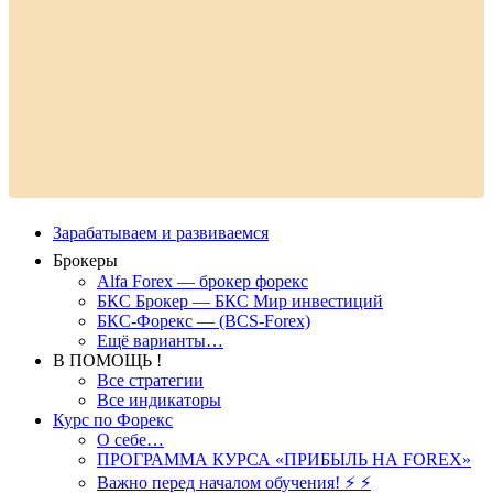
Зарабатываем и развиваемся
Брокеры
Alfa Forex — брокер форекс
БКС Брокер — БКС Мир инвестиций
БКС-Форекс — (BCS-Forex)
Ещё варианты…
В ПОМОЩЬ !
Все стратегии
Все индикаторы
Курс по Форекс
О себе…
ПРОГРАММА КУРСА «ПРИБЫЛЬ НА FOREX»
Важно перед началом обучения! ⚡ ⚡