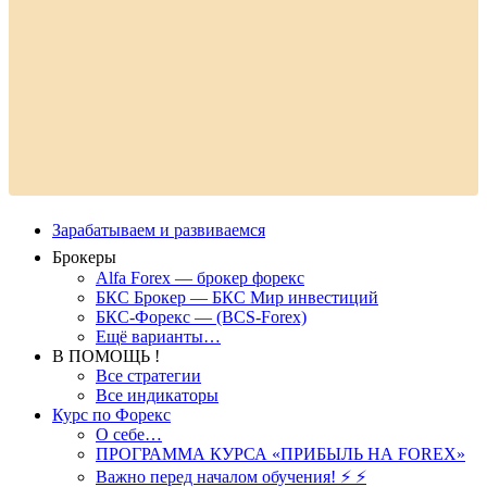
Зарабатываем и развиваемся
Брокеры
Alfa Forex — брокер форекс
БКС Брокер — БКС Мир инвестиций
БКС-Форекс — (BCS-Forex)
Ещё варианты…
В ПОМОЩЬ !
Все стратегии
Все индикаторы
Курс по Форекс
О себе…
ПРОГРАММА КУРСА «ПРИБЫЛЬ НА FOREX»
Важно перед началом обучения! ⚡ ⚡