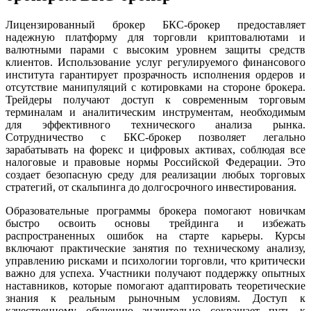
Лицензированный брокер БКС-брокер предоставляет
надежную платформу для торговли криптовалютами и
валютными парами с высоким уровнем защиты средств
клиентов. Использование услуг регулируемого финансового
института гарантирует прозрачность исполнения ордеров и
отсутствие манипуляций с котировками на стороне брокера.
Трейдеры получают доступ к современным торговым
терминалам и аналитическим инструментам, необходимым
для эффективного технического анализа рынка.
Сотрудничество с БКС-брокер позволяет легально
зарабатывать на форекс и цифровых активах, соблюдая все
налоговые и правовые нормы Российской Федерации. Это
создает безопасную среду для реализации любых торговых
стратегий, от скальпинга до долгосрочного инвестирования.
Образовательные программы брокера помогают новичкам
быстро освоить основы трейдинга и избежать
распространенных ошибок на старте карьеры. Курсы
включают практические занятия по техническому анализу,
управлению рисками и психологии торговли, что критически
важно для успеха. Участники получают поддержку опытных
наставников, которые помогают адаптировать теоретические
знания к реальным рыночным условиям. Доступ к
качественному обучению значительно сокращает путь к