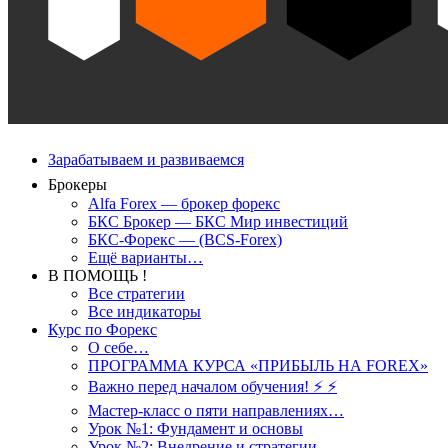
Зарабатываем и развиваемся
Брокеры
Alfa Forex — брокер форекс
БКС Брокер — БКС Мир инвестиций
БКС-Форекс — (BCS-Forex)
Ещё варианты…
В ПОМОЩЬ !
Все стратегии
Все индикаторы
Курс по Форекс
О себе…
ПРОГРАММА КУРСА «ПРИБЫЛЬ НА FOREX»
Важно перед началом обучения! ⚡ ⚡
Мастер-класс о пяти направлениях…
Урок №1: Фундамент и основы
Урок №2: Внедрение и стратегии