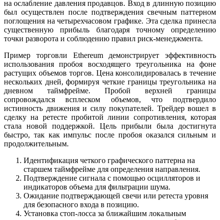
на ослабление давления продавцов. Вход в длинную позицию
был осуществлен после подтверждения свечным паттерном
поглощения на четырехчасовом графике. Эта сделка принесла
существенную прибыль благодаря точному определению
точки разворота и соблюдению правил риск-менеджмента.
Пример торговли Ethereum демонстрирует эффективность
использования пробоя восходящего треугольника на фоне
растущих объемов торгов. Цена консолидировалась в течение
нескольких дней, формируя четкие границы треугольника на
дневном таймфрейме. Пробой верхней границы
сопровождался всплеском объемов, что подтвердило
истинность движения и силу покупателей. Трейдер вошел в
сделку на ретесте пробитой линии сопротивления, которая
стала новой поддержкой. Цель прибыли была достигнута
быстро, так как импульс после пробоя оказался сильным и
продолжительным.
Идентификация четкого графического паттерна на
старшем таймфрейме для определения направления.
Подтверждение сигнала с помощью осцилляторов и
индикаторов объема для фильтрации шума.
Ожидание подтверждающей свечи или ретеста уровня
для безопасного входа в позицию.
Установка стоп-лосса за ближайшим локальным