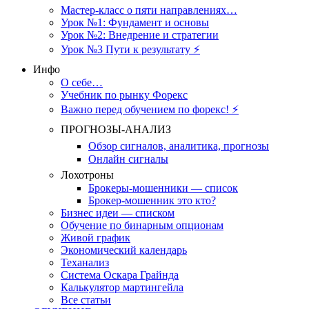
Мастер-класс о пяти направлениях…
Урок №1: Фундамент и основы
Урок №2: Внедрение и стратегии
Урок №3 Пути к результату ⚡️
Инфо
О себе…
Учебник по рынку Форекс
Важно перед обучением по форекс! ⚡
ПРОГНОЗЫ-АНАЛИЗ
Обзор сигналов, аналитика, прогнозы
Онлайн сигналы
Лохотроны
Брокеры-мошенники — список
Брокер-мошенник это кто?
Бизнес идеи — списком
Обучение по бинарным опционам
Живой график
Экономический календарь
Теханализ
Система Оскара Грайнда
Калькулятор мартингейла
Все статьи