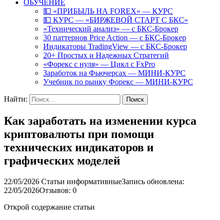
ОБУЧЕНИЕ
💵 «ПРИБЫЛЬ НА FOREX» — КУРС
💵 КУРС — «БИРЖЕВОЙ СТАРТ С БКС»
«Технический анализ» — с БКС-Брокер
30 паттернов Price Action — с БКС-Брокер
Индикаторы TradingView — с БКС-Брокер
20+ Простых и Надежных Стратегий
«Форекс с нуля» — Цикл с FxPro
Заработок на Фьючерсах — МИНИ-КУРС
Учебник по рынку Форекс — МИНИ-КУРС
Найти:
Как заработать на изменении курса
криптовалюты при помощи
технических индикаторов и
графических моделей
22/05/2026
Статьи информативные
Запись обновлена:
22/05/2026
Отзывов: 0
Открой содержание статьи