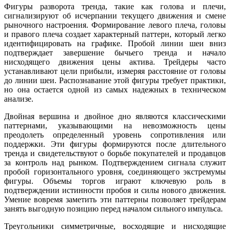
Фигуры разворота тренда, такие как голова и плечи,
сигнализируют об исчерпании текущего движения и смене
рыночного настроения. Формирование левого плеча, головы
и правого плеча создает характерный паттерн, который легко
идентифицировать на графике. Пробой линии шеи вниз
подтверждает завершение бычьего тренда и начало
нисходящего движения цены актива. Трейдеры часто
устанавливают цели прибыли, измеряя расстояние от головы
до линии шеи. Распознавание этой фигуры требует практики,
но она остается одной из самых надежных в техническом
анализе.
Двойная вершина и двойное дно являются классическими
паттернами, указывающими на невозможность цены
преодолеть определенный уровень сопротивления или
поддержки. Эти фигуры формируются после длительного
тренда и свидетельствуют о борьбе покупателей и продавцов
за контроль над рынком. Подтверждением сигнала служит
пробой горизонтального уровня, соединяющего экстремумы
фигуры. Объемы торгов играют ключевую роль в
подтверждении истинности пробоя и силы нового движения.
Умение вовремя заметить эти паттерны позволяет трейдерам
занять выгодную позицию перед началом сильного импульса.
Треугольники симметричные, восходящие и нисходящие