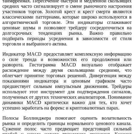
таймфреймах. Пересечение быстрой и медленной скользящих
средних часто сигнализирует о смене рыночного настроения
участников торгов. Золотой крест и крест смерти являются
классическими паттернами, которые широко используются в
алгоритмической торговле. Эти индикаторы сглаживают
ценовые шумы и позволяют трейдеру сосредоточиться на
долгосрочных тенденциях рынка. Важно правильно
подбирать периоды усреднения в зависимости от стиля
торговли и выбранного актива.
Индикатор MACD предоставляет комплексную информацию
о силе тренда и возможностях его продолжения или
разворота. Гистограмма MACD визуально отображает
расхождение между двумя скользящими средними, что
облегчает принятие торговых решений. Дивергенция между
показаниями индикатора и ценовым графиком часто
предшествует сильным импульсным движениям. Трейдеры
используют этот инструмент для подтверждения сигналов,
полученных от других технических анализаторов. Понимание
динамики MACD критически важно для тех, кто хочет
успешно заработать на форекс и криптовалютных парах.
Полосы Боллинджера помогают оценить волатильность
рынка и определить границы нормального ценового канала.
Сужение полос часто предвещает предстоящий сильный