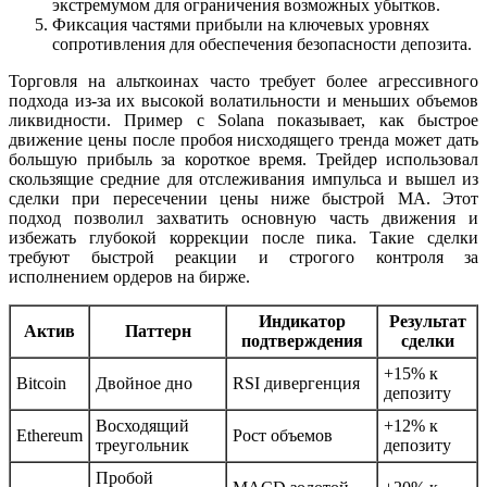
экстремумом для ограничения возможных убытков.
Фиксация частями прибыли на ключевых уровнях
сопротивления для обеспечения безопасности депозита.
Торговля на альткоинах часто требует более агрессивного
подхода из-за их высокой волатильности и меньших объемов
ликвидности. Пример с Solana показывает, как быстрое
движение цены после пробоя нисходящего тренда может дать
большую прибыль за короткое время. Трейдер использовал
скользящие средние для отслеживания импульса и вышел из
сделки при пересечении цены ниже быстрой MA. Этот
подход позволил захватить основную часть движения и
избежать глубокой коррекции после пика. Такие сделки
требуют быстрой реакции и строгого контроля за
исполнением ордеров на бирже.
Индикатор
Результат
Актив
Паттерн
подтверждения
сделки
+15% к
Bitcoin
Двойное дно
RSI дивергенция
депозиту
Восходящий
+12% к
Ethereum
Рост объемов
треугольник
депозиту
Пробой