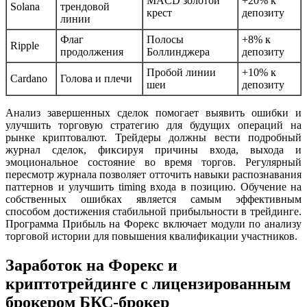
MACD золотой
+20% к
Solana
трендовой
крест
депозиту
линии
Флаг
Полосы
+8% к
Ripple
продолжения
Боллинджера
депозиту
Пробой линии
+10% к
Cardano
Голова и плечи
шеи
депозиту
Анализ завершенных сделок помогает выявить ошибки и
улучшить торговую стратегию для будущих операций на
рынке криптовалют. Трейдеры должны вести подробный
журнал сделок, фиксируя причины входа, выхода и
эмоциональное состояние во время торгов. Регулярный
пересмотр журнала позволяет отточить навыки распознавания
паттернов и улучшить timing входа в позицию. Обучение на
собственных ошибках является самым эффективным
способом достижения стабильной прибыльности в трейдинге.
Программа Прибыль на Форекс включает модули по анализу
торговой истории для повышения квалификации участников.
Заработок на Форекс и
криптотрейдинге с лицензированным
брокером БКС-брокер