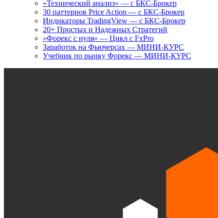
«Технический анализ» — с БКС-Брокер
30 паттернов Price Action — с БКС-Брокер
Индикаторы TradingView — с БКС-Брокер
20+ Простых и Надежных Стратегий
«Форекс с нуля» — Цикл с FxPro
Заработок на Фьючерсах — МИНИ-КУРС
Учебник по рынку Форекс — МИНИ-КУРС