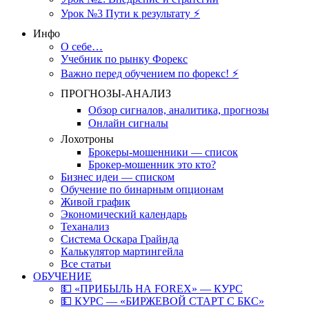
Урок №3 Пути к результату ⚡️
Инфо
О себе…
Учебник по рынку Форекс
Важно перед обучением по форекс! ⚡
ПРОГНОЗЫ-АНАЛИЗ
Обзор сигналов, аналитика, прогнозы
Онлайн сигналы
Лохотроны
Брокеры-мошенники — список
Брокер-мошенник это кто?
Бизнес идеи — списком
Обучение по бинарным опционам
Живой график
Экономический календарь
Теханализ
Система Оскара Грайнда
Калькулятор мартингейла
Все статьи
ОБУЧЕНИЕ
💵 «ПРИБЫЛЬ НА FOREX» — КУРС
💵 КУРС — «БИРЖЕВОЙ СТАРТ С БКС»