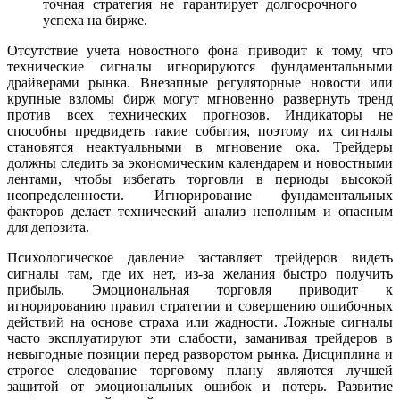
точная стратегия не гарантирует долгосрочного
успеха на бирже.
Отсутствие учета новостного фона приводит к тому, что
технические сигналы игнорируются фундаментальными
драйверами рынка. Внезапные регуляторные новости или
крупные взломы бирж могут мгновенно развернуть тренд
против всех технических прогнозов. Индикаторы не
способны предвидеть такие события, поэтому их сигналы
становятся неактуальными в мгновение ока. Трейдеры
должны следить за экономическим календарем и новостными
лентами, чтобы избегать торговли в периоды высокой
неопределенности. Игнорирование фундаментальных
факторов делает технический анализ неполным и опасным
для депозита.
Психологическое давление заставляет трейдеров видеть
сигналы там, где их нет, из-за желания быстро получить
прибыль. Эмоциональная торговля приводит к
игнорированию правил стратегии и совершению ошибочных
действий на основе страха или жадности. Ложные сигналы
часто эксплуатируют эти слабости, заманивая трейдеров в
невыгодные позиции перед разворотом рынка. Дисциплина и
строгое следование торговому плану являются лучшей
защитой от эмоциональных ошибок и потерь. Развитие