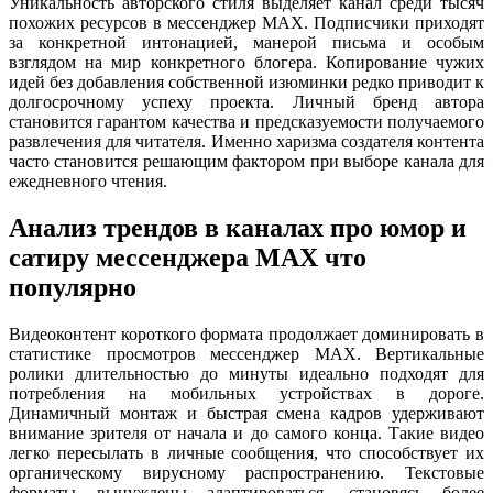
Уникальность авторского стиля выделяет канал среди тысяч
похожих ресурсов в мессенджер MAX. Подписчики приходят
за конкретной интонацией, манерой письма и особым
взглядом на мир конкретного блогера. Копирование чужих
идей без добавления собственной изюминки редко приводит к
долгосрочному успеху проекта. Личный бренд автора
становится гарантом качества и предсказуемости получаемого
развлечения для читателя. Именно харизма создателя контента
часто становится решающим фактором при выборе канала для
ежедневного чтения.
Анализ трендов в каналах про юмор и
сатиру мессенджера MAX что
популярно
Видеоконтент короткого формата продолжает доминировать в
статистике просмотров мессенджер MAX. Вертикальные
ролики длительностью до минуты идеально подходят для
потребления на мобильных устройствах в дороге.
Динамичный монтаж и быстрая смена кадров удерживают
внимание зрителя от начала и до самого конца. Такие видео
легко пересылать в личные сообщения, что способствует их
органическому вирусному распространению. Текстовые
форматы вынуждены адаптироваться, становясь более