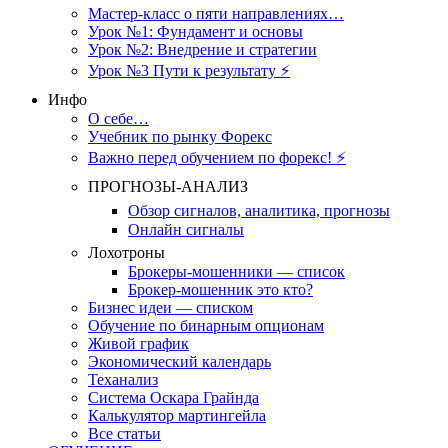
Мастер-класс о пяти направлениях…
Урок №1: Фундамент и основы
Урок №2: Внедрение и стратегии
Урок №3 Пути к результату ⚡️
Инфо
О себе…
Учебник по рынку Форекс
Важно перед обучением по форекс! ⚡
ПРОГНОЗЫ-АНАЛИЗ
Обзор сигналов, аналитика, прогнозы
Онлайн сигналы
Лохотроны
Брокеры-мошенники — список
Брокер-мошенник это кто?
Бизнес идеи — списком
Обучение по бинарным опционам
Живой график
Экономический календарь
Теханализ
Система Оскара Грайнда
Калькулятор мартингейла
Все статьи