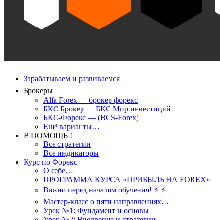
Зарабатываем и развиваемся
Брокеры
Alfa Forex — брокер форекс
БКС Брокер — БКС Мир инвестиций
БКС-Форекс — (BCS-Forex)
Ещё варианты…
В ПОМОЩЬ !
Все стратегии
Все индикаторы
Курс по Форекс
О себе…
ПРОГРАММА КУРСА «ПРИБЫЛЬ НА FOREX»
Важно перед началом обучения! ⚡ ⚡
Мастер-класс о пяти направлениях…
Урок №1: Фундамент и основы
Урок №2: Внедрение и стратегии