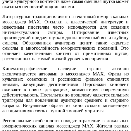
учета культурного контекста даже самая смешная шутка может
оказаться непонятой подписчиками.
Литературные традиции влияют на текстовый юмор в каналах
мессенджер MAX. Отсылки к классической литературе и
известным писателям часто используются для создания
интеллектуальной сатиры. Цитирование известных
произведений придает шуткам дополнительный вес и глубину
смысла. Образованная аудитория ценит такие скрытые
смыслы и многослойность юмористических посланий. Это
отличает качественный контент от примитивных шуток,
рассчитанных на самый низкий уровень восприятия.
Кинематографическое наследие страны активно
эксплуатируется авторами в мессенджер MAX. Фразы из
культовых советских и российских фильмов становятся
мемами, живущими десятилетиями. Персонажи кинолент
оживают в новых декорациях, комментируя современную
действительность. Ностальгия по прошлому является сильным
триггером для вовлечения аудитории среднего и старшего
возраста. Визуальные образы из кино создают мгновенную
ассоциативную связь с нужной эмоцией у зрителя.
Региональные особенности находят отражение в локальных
юмористических каналах мессенджер MAX. Жители разных