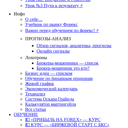
Урок №3 Пути к результату ⚡️
Инфо
О себе…
Учебник по рынку Форекс
Важно перед обучением по форекс! ⚡
ПРОГНОЗЫ-АНАЛИЗ
Обзор сигналов, аналитика, прогнозы
Онлайн сигналы
Лохотроны
Брокеры-мошенники — список
Брокер-мошенник это кто?
Бизнес идеи — списком
Обучение по бинарным опционам
Живой график
Экономический календарь
Теханализ
Система Оскара Грайнда
Калькулятор мартингейла
Все статьи
ОБУЧЕНИЕ
💵 «ПРИБЫЛЬ НА FOREX» — КУРС
💵 КУРС — «БИРЖЕВОЙ СТАРТ С БКС»