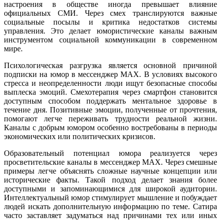
настроения в обществе иногда превышает влияние
официальных СМИ. Через смех транслируются важные
социальные посылы и критика недостатков системы
управления. Это делает юмористические каналы важным
инструментом социальной коммуникации в современном
мире.
Психологическая разгрузка является основной причиной
подписки на юмор в мессенджер MAX. В условиях высокого
стресса и неопределенности люди ищут безопасные способы
выплеска эмоций. Смехотерапия через смартфон становится
доступным способом поддержать ментальное здоровье в
течение дня. Позитивные эмоции, полученные от прочтения,
помогают легче переживать трудности реальной жизни.
Каналы с добрым юмором особенно востребованы в периоды
экономических или политических кризисов.
Образовательный потенциал юмора реализуется через
просветительские каналы в мессенджер MAX. Через смешные
примеры легче объяснять сложные научные концепции или
исторические факты. Такой подход делает знания более
доступными и запоминающимися для широкой аудитории.
Интеллектуальный юмор стимулирует мышление и побуждает
людей искать дополнительную информацию по теме. Сатира
часто заставляет задуматься над причинами тех или иных