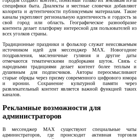
городов создают контент, понятный только их землякам из-за
специфики быта. Диалекты и местные словечки добавляют
колорита и аутентичности публикуемым материалам. Такие
каналы укрепляют региональную идентичность и гордость за
свой город или область. Географическое разнообразие
контента делает платформу интересной для пользователей из
всех уголков страны.
Традиционные праздники и фольклор служат неиссякаемым
источником идей для мессенджер MAX. Новогодние
поздравления, масленичные гуляния и другие даты
отмечаются тематическими подборками шуток. Связь с
народными традициями делает контент более теплым и
душевным для подписчиков. Авторы переосмысливают
старые обряды через призму современного цифрового юмора
и иронии. Сохранение культурной памяти через
развлекательный контент является важной функцией таких
каналов.
Рекламные возможности для
администраторов
В мессенджер MAX существуют специальные чаты
администраторов, где происходит активная торговля