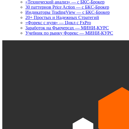
«Технический анализ» — с БКС-Брокер
30 паттернов Price Action — с БКС-Брокер
Индикаторы TradingView — с БКС-Брокер
20+ Простых и Надежных Стратегий
«Форекс с нуля» — Цикл с FxPro
Заработок на Фьючерсах — МИНИ-КУРС
Учебник по рынку Форекс — МИНИ-КУРС