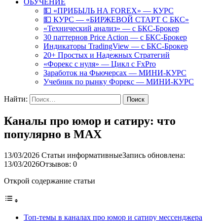
ОБУЧЕНИЕ
💵 «ПРИБЫЛЬ НА FOREX» — КУРС
💵 КУРС — «БИРЖЕВОЙ СТАРТ С БКС»
«Технический анализ» — с БКС-Брокер
30 паттернов Price Action — с БКС-Брокер
Индикаторы TradingView — с БКС-Брокер
20+ Простых и Надежных Стратегий
«Форекс с нуля» — Цикл с FxPro
Заработок на Фьючерсах — МИНИ-КУРС
Учебник по рынку Форекс — МИНИ-КУРС
Найти:
Каналы про юмор и сатиру: что
популярно в MAX
13/03/2026
Статьи информативные
Запись обновлена:
13/03/2026
Отзывов: 0
Открой содержание статьи
Топ-темы в каналах про юмор и сатиру мессенджера