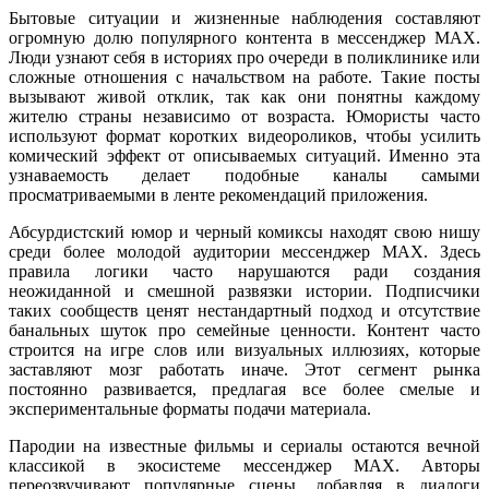
Бытовые ситуации и жизненные наблюдения составляют
огромную долю популярного контента в мессенджер MAX.
Люди узнают себя в историях про очереди в поликлинике или
сложные отношения с начальством на работе. Такие посты
вызывают живой отклик, так как они понятны каждому
жителю страны независимо от возраста. Юмористы часто
используют формат коротких видеороликов, чтобы усилить
комический эффект от описываемых ситуаций. Именно эта
узнаваемость делает подобные каналы самыми
просматриваемыми в ленте рекомендаций приложения.
Абсурдистский юмор и черный комиксы находят свою нишу
среди более молодой аудитории мессенджер MAX. Здесь
правила логики часто нарушаются ради создания
неожиданной и смешной развязки истории. Подписчики
таких сообществ ценят нестандартный подход и отсутствие
банальных шуток про семейные ценности. Контент часто
строится на игре слов или визуальных иллюзиях, которые
заставляют мозг работать иначе. Этот сегмент рынка
постоянно развивается, предлагая все более смелые и
экспериментальные форматы подачи материала.
Пародии на известные фильмы и сериалы остаются вечной
классикой в экосистеме мессенджер MAX. Авторы
переозвучивают популярные сцены, добавляя в диалоги