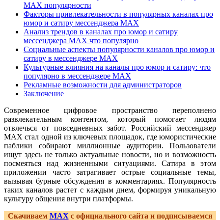
MAX популярности
Факторы привлекательности в популярных каналах про
юмор и сатиру мессенджера MAX
Анализ трендов в каналах про юмор и сатиру
мессенджера MAX что популярно
Социальные аспекты популярности каналов про юмор и
сатиру в мессенджере MAX
Культурные влияния на каналы про юмор и сатиру: что
популярно в мессенджере MAX
Рекламные возможности для администраторов
Заключение
Современное цифровое пространство переполнено
развлекательным контентом, который помогает людям
отвлечься от повседневных забот. Российский мессенджер
MAX стал одной из ключевых площадок, где юмористические
паблики собирают миллионные аудитории. Пользователи
ищут здесь не только актуальные новости, но и возможность
посмеяться над жизненными ситуациями. Сатира в этом
приложении часто затрагивает острые социальные темы,
вызывая бурные обсуждения в комментариях. Популярность
таких каналов растет с каждым днем, формируя уникальную
культуру общения внутри платформы.
Скачиваем
MAX
с официального сайта и подписываемся