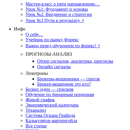
Мастер-класс о пяти направлениях…
Урок №1: Фундамент и основы
Урок №2: Внедрение и стратегии
Урок №3 Пути к результату ⚡️
Инфо
О себе…
Учебник по рынку Форекс
Важно перед обучением по форекс! ⚡
ПРОГНОЗЫ-АНАЛИЗ
Обзор сигналов, аналитика, прогнозы
Онлайн сигналы
Лохотроны
Брокеры-мошенники — список
Брокер-мошенник это кто?
Бизнес идеи — списком
Обучение по бинарным опционам
Живой график
Экономический календарь
Теханализ
Система Оскара Грайнда
Калькулятор мартингейла
Все статьи