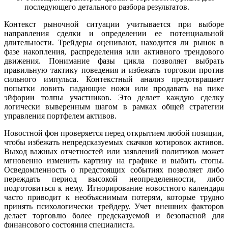
последующего детального разбора результатов.
Контекст рыночной ситуации учитывается при выборе
направления сделки и определении ее потенциальной
длительности. Трейдеры оценивают, находится ли рынок в
фазе накопления, распределения или активного трендового
движения. Понимание фазы цикла позволяет выбрать
правильную тактику поведения и избежать торговли против
сильного импульса. Контекстный анализ предотвращает
попытки ловить падающие ножи или продавать на пике
эйфории толпы участников. Это делает каждую сделку
логически выверенным шагом в рамках общей стратегии
управления портфелем активов.
Новостной фон проверяется перед открытием любой позиции,
чтобы избежать непредсказуемых скачков котировок активов.
Выход важных отчетностей или заявлений политиков может
мгновенно изменить картину на графике и выбить стопы.
Осведомленность о предстоящих событиях позволяет либо
переждать период высокой неопределенности, либо
подготовиться к нему. Игнорирование новостного календаря
часто приводит к необъяснимым потерям, которые трудно
принять психологически трейдеру. Учет внешних факторов
делает торговлю более предсказуемой и безопасной для
финансового состояния специалиста.