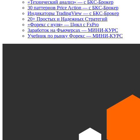
«Технический анализ» — с БКС-Брокер
30 паттернов Price Action — с БКС-Брокер
Индикаторы TradingView — с БКС-Брокер
20+ Простых и Надежных Стратегий
«Форекс с нуля» — Цикл с FxPro
Заработок на Фьючерсах — МИНИ-КУРС
Учебник по рынку Форекс — МИНИ-КУРС