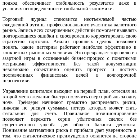
подход обеспечивает стабильность результатов даже в
условиях неопределенности глобальной экономики.
Торговый журнал становится неотъемлемой частью
ежедневной рутины профессионального участника валютного
рынка. Запись всех совершенных действий помогает выявлять
повторяющиеся ошибки и своевременно корректировать свою
стратегию торговли. Анализ прошлых сделок позволяет
понять, какие паттерны работают наиболее эффективно в
конкретных рыночных условиях. Это превращает торговлю из
азартной игры в осознанный бизнес-процесс с понятными
метриками эффективности. Без такой документации
невозможно объективно оценить прогресс и достичь
поставленных финансовых целей в долгосрочной
перспективе.
Управление капиталом выходит на первый план, оттесняя на
второй место желание быстро получить сверхприбыль за одну
ночь. Трейдеры начинают грамотно распределять риски,
никогда не рискуя суммами, потеря которых может стать
фатальной для счета. Правильное позиционирование
позволяет пережить серии убыточных сделок без
существенного ущерба для общего баланса депозита.
Понимание математики риска и прибыли дает уверенность в
том, что статистическое преимущество останется на стороне