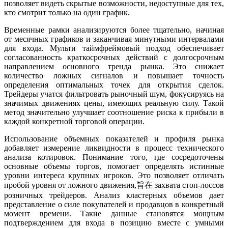
позволяет видеть скрытые возможности, недоступные для тех,
кто смотрит только на один график.
Временные рамки анализируются более тщательно, начиная
от месячных графиков и заканчивая минутными интервалами
для входа. Мульти таймфреймовый подход обеспечивает
согласованность краткосрочных действий с долгосрочным
направлением основного тренда рынка. Это снижает
количество ложных сигналов и повышает точность
определения оптимальных точек для открытия сделок.
Трейдеры учатся фильтровать рыночный шум, фокусируясь на
значимых движениях цены, имеющих реальную силу. Такой
метод значительно улучшает соотношение риска к прибыли в
каждой конкретной торговой операции.
Использование объемных показателей и профиля рынка
добавляет измерение ликвидности в процесс технического
анализа котировок. Понимание того, где сосредоточены
основные объемы торгов, помогает определять истинные
уровни интереса крупных игроков. Это позволяет отличать
пробой уровня от ложного движения,旨在 захвата стоп-лоссов
розничных трейдеров. Анализ кластерных объемов дает
представление о силе покупателей и продавцов в конкретный
момент времени. Такие данные становятся мощным
подтверждением для входа в позицию вместе с умными