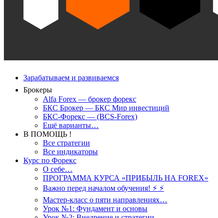
Зарабатываем и развиваемся
Брокеры
Alfa Forex — брокер форекс
БКС Брокер — БКС Мир инвестиций
БКС-Форекс — (BCS-Forex)
Ещё варианты…
В ПОМОЩЬ !
Все стратегии
Все индикаторы
Курс по Форекс
О себе…
ПРОГРАММА КУРСА «ПРИБЫЛЬ НА FOREX»
Важно перед началом обучения! ⚡ ⚡
Мастер-класс о пяти направлениях…
Урок №1: Фундамент и основы
Урок №2: Внедрение и стратегии