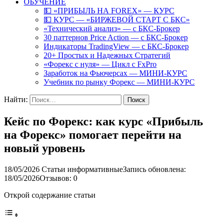
ОБУЧЕНИЕ
💵 «ПРИБЫЛЬ НА FOREX» — КУРС
💵 КУРС — «БИРЖЕВОЙ СТАРТ С БКС»
«Технический анализ» — с БКС-Брокер
30 паттернов Price Action — с БКС-Брокер
Индикаторы TradingView — с БКС-Брокер
20+ Простых и Надежных Стратегий
«Форекс с нуля» — Цикл с FxPro
Заработок на Фьючерсах — МИНИ-КУРС
Учебник по рынку Форекс — МИНИ-КУРС
Найти:
Кейс по Форекс: как курс «Прибыль
на Форекс» помогает перейти на
новый уровень
18/05/2026
Статьи информативные
Запись обновлена:
18/05/2026
Отзывов: 0
Открой содержание статьи