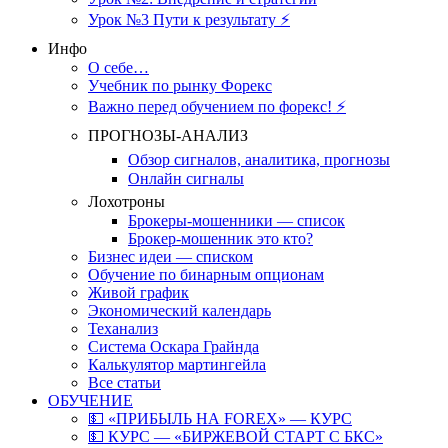
Урок №3 Пути к результату ⚡️
Инфо
О себе…
Учебник по рынку Форекс
Важно перед обучением по форекс! ⚡
ПРОГНОЗЫ-АНАЛИЗ
Обзор сигналов, аналитика, прогнозы
Онлайн сигналы
Лохотроны
Брокеры-мошенники — список
Брокер-мошенник это кто?
Бизнес идеи — списком
Обучение по бинарным опционам
Живой график
Экономический календарь
Теханализ
Система Оскара Грайнда
Калькулятор мартингейла
Все статьи
ОБУЧЕНИЕ
💵 «ПРИБЫЛЬ НА FOREX» — КУРС
💵 КУРС — «БИРЖЕВОЙ СТАРТ С БКС»