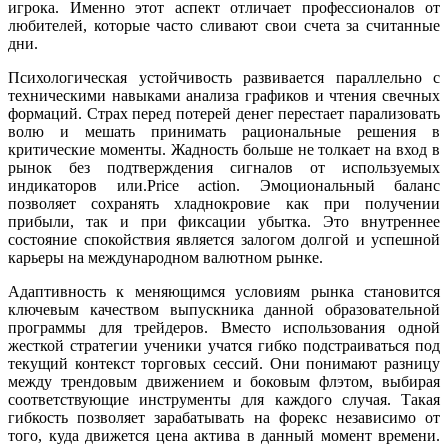
игрока. Именно этот аспект отличает профессионалов от
любителей, которые часто сливают свои счета за считанные
дни.
Психологическая устойчивость развивается параллельно с
техническими навыками анализа графиков и чтения свечных
формаций. Страх перед потерей денег перестает парализовать
волю и мешать принимать рациональные решения в
критические моменты. Жадность больше не толкает на вход в
рынок без подтверждения сигналов от используемых
индикаторов или.Price action. Эмоциональный баланс
позволяет сохранять хладнокровие как при получении
прибыли, так и при фиксации убытка. Это внутреннее
состояние спокойствия является залогом долгой и успешной
карьеры на международном валютном рынке.
Адаптивность к меняющимся условиям рынка становится
ключевым качеством выпускника данной образовательной
программы для трейдеров. Вместо использования одной
жесткой стратегии ученики учатся гибко подстраиваться под
текущий контекст торговых сессий. Они понимают разницу
между трендовым движением и боковым флэтом, выбирая
соответствующие инструменты для каждого случая. Такая
гибкость позволяет зарабатывать на форекс независимо от
того, куда движется цена актива в данный момент времени.