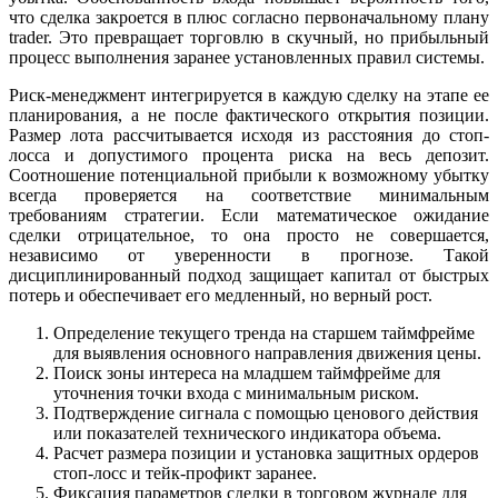
что сделка закроется в плюс согласно первоначальному плану
trader. Это превращает торговлю в скучный, но прибыльный
процесс выполнения заранее установленных правил системы.
Риск-менеджмент интегрируется в каждую сделку на этапе ее
планирования, а не после фактического открытия позиции.
Размер лота рассчитывается исходя из расстояния до стоп-
лосса и допустимого процента риска на весь депозит.
Соотношение потенциальной прибыли к возможному убытку
всегда проверяется на соответствие минимальным
требованиям стратегии. Если математическое ожидание
сделки отрицательное, то она просто не совершается,
независимо от уверенности в прогнозе. Такой
дисциплинированный подход защищает капитал от быстрых
потерь и обеспечивает его медленный, но верный рост.
Определение текущего тренда на старшем таймфрейме
для выявления основного направления движения цены.
Поиск зоны интереса на младшем таймфрейме для
уточнения точки входа с минимальным риском.
Подтверждение сигнала с помощью ценового действия
или показателей технического индикатора объема.
Расчет размера позиции и установка защитных ордеров
стоп-лосс и тейк-профикт заранее.
Фиксация параметров сделки в торговом журнале для