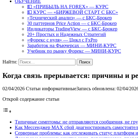
ОБУЧЕНИЕ
💵 «ПРИБЫЛЬ НА FOREX» — КУРС
💵 КУРС — «БИРЖЕВОЙ СТАРТ С БКС»
«Технический анализ» — с БКС-Брокер
30 паттернов Price Action — с БКС-Брокер
Индикаторы TradingView — с БКС-Брокер
20+ Простых и Надежных Стратегий
«Форекс с нуля» — Цикл с FxPro
Заработок на Фьючерсах — МИНИ-КУРС
Учебник по рынку Форекс — МИНИ-КУРС
Найти:
Когда связь прерывается: причины и р
02/04/2026
Статьи информативные
Запись обновлена: 02/04/202
Открой содержание статьи
Типичные симптомы: не отправляются сообщения, не гру
Как Мессенджер MAX сбой диагностировать самостоятель
Серверные проблемы: как отслеживать статус платформ 