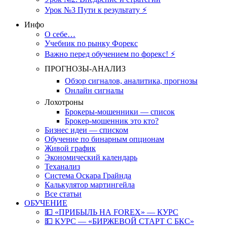
Урок №3 Пути к результату ⚡️
Инфо
О себе…
Учебник по рынку Форекс
Важно перед обучением по форекс! ⚡
ПРОГНОЗЫ-АНАЛИЗ
Обзор сигналов, аналитика, прогнозы
Онлайн сигналы
Лохотроны
Брокеры-мошенники — список
Брокер-мошенник это кто?
Бизнес идеи — списком
Обучение по бинарным опционам
Живой график
Экономический календарь
Теханализ
Система Оскара Грайнда
Калькулятор мартингейла
Все статьи
ОБУЧЕНИЕ
💵 «ПРИБЫЛЬ НА FOREX» — КУРС
💵 КУРС — «БИРЖЕВОЙ СТАРТ С БКС»