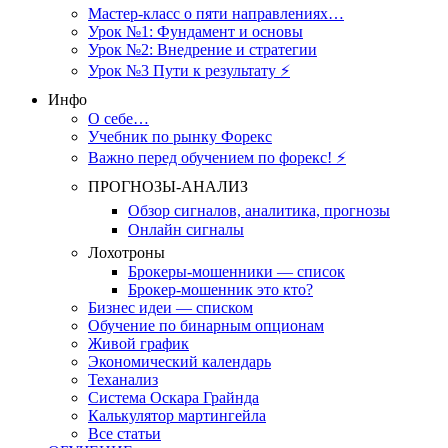
Мастер-класс о пяти направлениях…
Урок №1: Фундамент и основы
Урок №2: Внедрение и стратегии
Урок №3 Пути к результату ⚡️
Инфо
О себе…
Учебник по рынку Форекс
Важно перед обучением по форекс! ⚡
ПРОГНОЗЫ-АНАЛИЗ
Обзор сигналов, аналитика, прогнозы
Онлайн сигналы
Лохотроны
Брокеры-мошенники — список
Брокер-мошенник это кто?
Бизнес идеи — списком
Обучение по бинарным опционам
Живой график
Экономический календарь
Теханализ
Система Оскара Грайнда
Калькулятор мартингейла
Все статьи