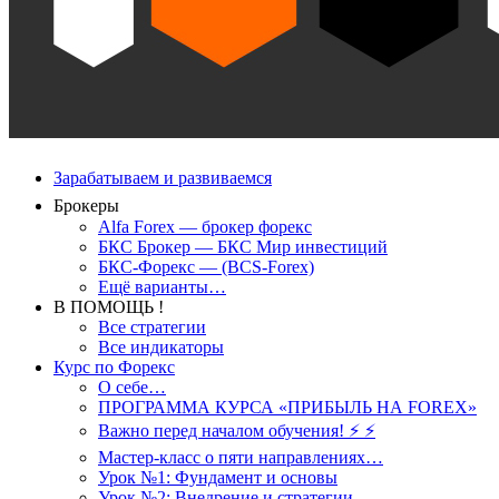
Зарабатываем и развиваемся
Брокеры
Alfa Forex — брокер форекс
БКС Брокер — БКС Мир инвестиций
БКС-Форекс — (BCS-Forex)
Ещё варианты…
В ПОМОЩЬ !
Все стратегии
Все индикаторы
Курс по Форекс
О себе…
ПРОГРАММА КУРСА «ПРИБЫЛЬ НА FOREX»
Важно перед началом обучения! ⚡ ⚡
Мастер-класс о пяти направлениях…
Урок №1: Фундамент и основы
Урок №2: Внедрение и стратегии