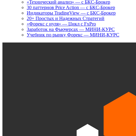
«Технический анализ» — с БКС-Брокер
30 паттернов Price Action — с БКС-Брокер
Индикаторы TradingView — с БКС-Брокер
20+ Простых и Надежных Стратегий
«Форекс с нуля» — Цикл с FxPro
Заработок на Фьючерсах — МИНИ-КУРС
Учебник по рынку Форекс — МИНИ-КУРС