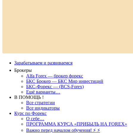
Зарабатываем и развиваемся
Брокеры
Alfa Forex — брокер форекс
БКС Брокер — БКС Мир инвестиций
БКС-Форекс — (BCS-Forex)
Ещё варианты…
В ПОМОЩЬ !
Все стратегии
Все индикаторы
Курс по Форекс
О себе…
ПРОГРАММА КУРСА «ПРИБЫЛЬ НА FOREX»
Важно перед началом обучения! ⚡ ⚡