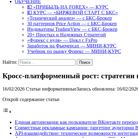
ОБУЧЕНИЕ
💵 «ПРИБЫЛЬ НА FOREX» — КУРС
💵 КУРС — «БИРЖЕВОЙ СТАРТ С БКС»
«Технический анализ» — с БКС-Брокер
30 паттернов Price Action — с БКС-Брокер
Индикаторы TradingView — с БКС-Брокер
20+ Простых и Надежных Стратегий
«Форекс с нуля» — Цикл с FxPro
Заработок на Фьючерсах — МИНИ-КУРС
Учебник по рынку Форекс — МИНИ-КУРС
Найти:
Кросс-платформенный рост: стратегии
16/02/2026
Статьи информативные
Запись обновлена: 16/02/202
Открой содержание статьи
Единая авторизация: как пользователи ВКонтакте перех
Совместные рекламные кампании: таргетинг аудитории 
API-взаимодействие: технические возможности интегра