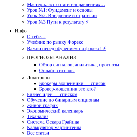
Мастер-класс о пяти направлениях…
Урок №1: Фундамент и основы
Урок №2: Внедрение и стратегии
Урок №3 Пути к результату ⚡️
Инфо
О себе…
Учебник по рынку Форекс
Важно перед обучением по форекс! ⚡
ПРОГНОЗЫ-АНАЛИЗ
Обзор сигналов, аналитика, прогнозы
Онлайн сигналы
Лохотроны
Брокеры-мошенники — список
Брокер-мошенник это кто?
Бизнес идеи — списком
Обучение по бинарным опционам
Живой график
Экономический календарь
Теханализ
Система Оскара Грайнда
Калькулятор мартингейла
Все статьи