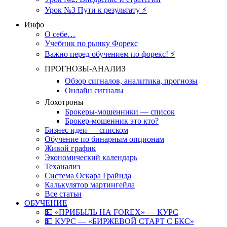
Урок №3 Пути к результату ⚡️
Инфо
О себе…
Учебник по рынку Форекс
Важно перед обучением по форекс! ⚡
ПРОГНОЗЫ-АНАЛИЗ
Обзор сигналов, аналитика, прогнозы
Онлайн сигналы
Лохотроны
Брокеры-мошенники — список
Брокер-мошенник это кто?
Бизнес идеи — списком
Обучение по бинарным опционам
Живой график
Экономический календарь
Теханализ
Система Оскара Грайнда
Калькулятор мартингейла
Все статьи
ОБУЧЕНИЕ
💵 «ПРИБЫЛЬ НА FOREX» — КУРС
💵 КУРС — «БИРЖЕВОЙ СТАРТ С БКС»