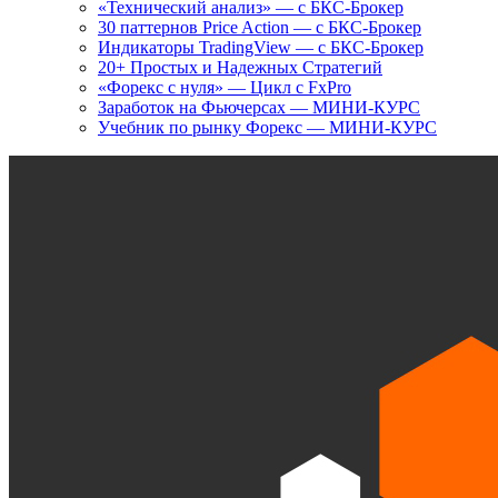
«Технический анализ» — с БКС-Брокер
30 паттернов Price Action — с БКС-Брокер
Индикаторы TradingView — с БКС-Брокер
20+ Простых и Надежных Стратегий
«Форекс с нуля» — Цикл с FxPro
Заработок на Фьючерсах — МИНИ-КУРС
Учебник по рынку Форекс — МИНИ-КУРС