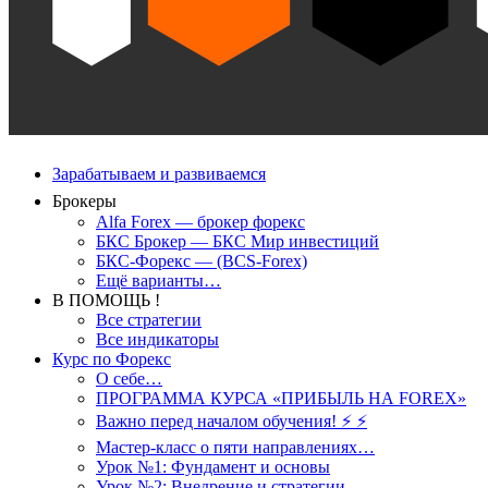
Зарабатываем и развиваемся
Брокеры
Alfa Forex — брокер форекс
БКС Брокер — БКС Мир инвестиций
БКС-Форекс — (BCS-Forex)
Ещё варианты…
В ПОМОЩЬ !
Все стратегии
Все индикаторы
Курс по Форекс
О себе…
ПРОГРАММА КУРСА «ПРИБЫЛЬ НА FOREX»
Важно перед началом обучения! ⚡ ⚡
Мастер-класс о пяти направлениях…
Урок №1: Фундамент и основы
Урок №2: Внедрение и стратегии