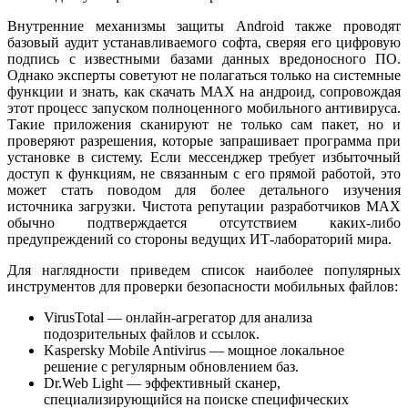
Внутренние механизмы защиты Android также проводят
базовый аудит устанавливаемого софта, сверяя его цифровую
подпись с известными базами данных вредоносного ПО.
Однако эксперты советуют не полагаться только на системные
функции и знать, как скачать MAX на андроид, сопровождая
этот процесс запуском полноценного мобильного антивируса.
Такие приложения сканируют не только сам пакет, но и
проверяют разрешения, которые запрашивает программа при
установке в систему. Если мессенджер требует избыточный
доступ к функциям, не связанным с его прямой работой, это
может стать поводом для более детального изучения
источника загрузки. Чистота репутации разработчиков MAX
обычно подтверждается отсутствием каких-либо
предупреждений со стороны ведущих ИТ-лабораторий мира.
Для наглядности приведем список наиболее популярных
инструментов для проверки безопасности мобильных файлов:
VirusTotal — онлайн-агрегатор для анализа
подозрительных файлов и ссылок.
Kaspersky Mobile Antivirus — мощное локальное
решение с регулярным обновлением баз.
Dr.Web Light — эффективный сканер,
специализирующийся на поиске специфических