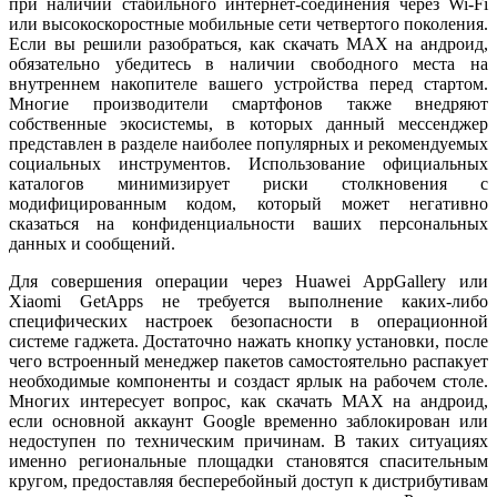
при наличии стабильного интернет-соединения через Wi-Fi
или высокоскоростные мобильные сети четвертого поколения.
Если вы решили разобраться, как скачать MAX на андроид,
обязательно убедитесь в наличии свободного места на
внутреннем накопителе вашего устройства перед стартом.
Многие производители смартфонов также внедряют
собственные экосистемы, в которых данный мессенджер
представлен в разделе наиболее популярных и рекомендуемых
социальных инструментов. Использование официальных
каталогов минимизирует риски столкновения с
модифицированным кодом, который может негативно
сказаться на конфиденциальности ваших персональных
данных и сообщений.
Для совершения операции через Huawei AppGallery или
Xiaomi GetApps не требуется выполнение каких-либо
специфических настроек безопасности в операционной
системе гаджета. Достаточно нажать кнопку установки, после
чего встроенный менеджер пакетов самостоятельно распакует
необходимые компоненты и создаст ярлык на рабочем столе.
Многих интересует вопрос, как скачать MAX на андроид,
если основной аккаунт Google временно заблокирован или
недоступен по техническим причинам. В таких ситуациях
именно региональные площадки становятся спасительным
кругом, предоставляя бесперебойный доступ к дистрибутивам