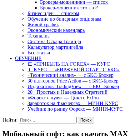
Брокеры-мошенники — список
Брокер-мошенник это кто?
Бизнес идеи — списком
Обучение по бинарным опционам
Живой график
Экономический календарь
Теханализ
Система Оскара Грайнда
Калькулятор мартингейла
Все статьи
ОБУЧЕНИЕ
💵 «ПРИБЫЛЬ НА FOREX» — КУРС
💵 КУРС — «БИРЖЕВОЙ СТАРТ С БКС»
«Технический анализ» — с БКС-Брокер
30 паттернов Price Action — с БКС-Брокер
Индикаторы TradingView — с БКС-Брокер
20+ Простых и Надежных Стратегий
«Форекс с нуля» — Цикл с FxPro
Заработок на Фьючерсах — МИНИ-КУРС
Учебник по рынку Форекс — МИНИ-КУРС
Найти:
Мобильный софт: как скачать MAX