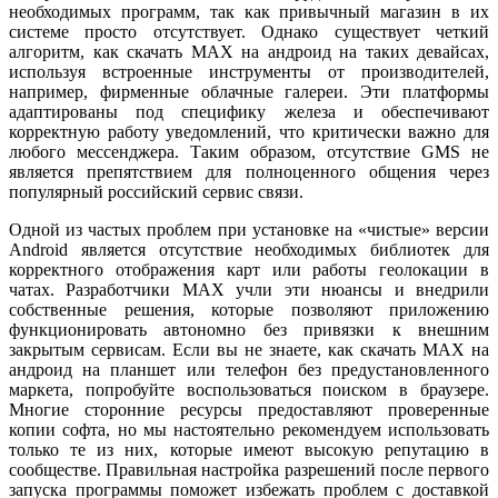
необходимых программ, так как привычный магазин в их
системе просто отсутствует. Однако существует четкий
алгоритм, как скачать MAX на андроид на таких девайсах,
используя встроенные инструменты от производителей,
например, фирменные облачные галереи. Эти платформы
адаптированы под специфику железа и обеспечивают
корректную работу уведомлений, что критически важно для
любого мессенджера. Таким образом, отсутствие GMS не
является препятствием для полноценного общения через
популярный российский сервис связи.
Одной из частых проблем при установке на «чистые» версии
Android является отсутствие необходимых библиотек для
корректного отображения карт или работы геолокации в
чатах. Разработчики MAX учли эти нюансы и внедрили
собственные решения, которые позволяют приложению
функционировать автономно без привязки к внешним
закрытым сервисам. Если вы не знаете, как скачать MAX на
андроид на планшет или телефон без предустановленного
маркета, попробуйте воспользоваться поиском в браузере.
Многие сторонние ресурсы предоставляют проверенные
копии софта, но мы настоятельно рекомендуем использовать
только те из них, которые имеют высокую репутацию в
сообществе. Правильная настройка разрешений после первого
запуска программы поможет избежать проблем с доставкой