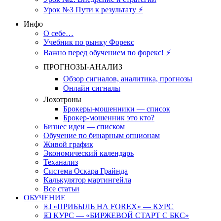
Урок №3 Пути к результату ⚡️
Инфо
О себе…
Учебник по рынку Форекс
Важно перед обучением по форекс! ⚡
ПРОГНОЗЫ-АНАЛИЗ
Обзор сигналов, аналитика, прогнозы
Онлайн сигналы
Лохотроны
Брокеры-мошенники — список
Брокер-мошенник это кто?
Бизнес идеи — списком
Обучение по бинарным опционам
Живой график
Экономический календарь
Теханализ
Система Оскара Грайнда
Калькулятор мартингейла
Все статьи
ОБУЧЕНИЕ
💵 «ПРИБЫЛЬ НА FOREX» — КУРС
💵 КУРС — «БИРЖЕВОЙ СТАРТ С БКС»