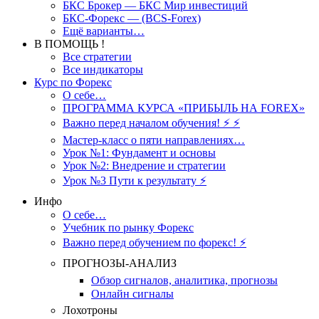
БКС Брокер — БКС Мир инвестиций
БКС-Форекс — (BCS-Forex)
Ещё варианты…
В ПОМОЩЬ !
Все стратегии
Все индикаторы
Курс по Форекс
О себе…
ПРОГРАММА КУРСА «ПРИБЫЛЬ НА FOREX»
Важно перед началом обучения! ⚡ ⚡
Мастер-класс о пяти направлениях…
Урок №1: Фундамент и основы
Урок №2: Внедрение и стратегии
Урок №3 Пути к результату ⚡️
Инфо
О себе…
Учебник по рынку Форекс
Важно перед обучением по форекс! ⚡
ПРОГНОЗЫ-АНАЛИЗ
Обзор сигналов, аналитика, прогнозы
Онлайн сигналы
Лохотроны