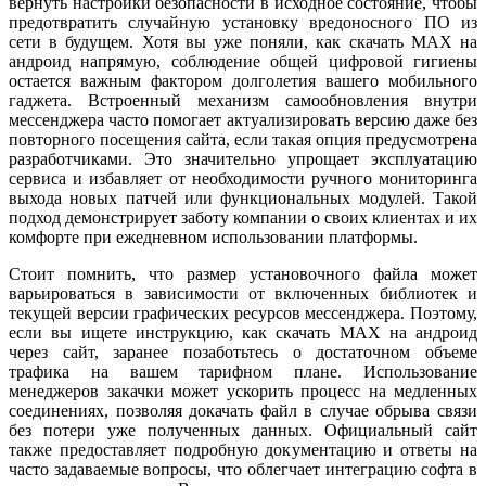
вернуть настройки безопасности в исходное состояние, чтобы
предотвратить случайную установку вредоносного ПО из
сети в будущем. Хотя вы уже поняли, как скачать MAX на
андроид напрямую, соблюдение общей цифровой гигиены
остается важным фактором долголетия вашего мобильного
гаджета. Встроенный механизм самообновления внутри
мессенджера часто помогает актуализировать версию даже без
повторного посещения сайта, если такая опция предусмотрена
разработчиками. Это значительно упрощает эксплуатацию
сервиса и избавляет от необходимости ручного мониторинга
выхода новых патчей или функциональных модулей. Такой
подход демонстрирует заботу компании о своих клиентах и их
комфорте при ежедневном использовании платформы.
Стоит помнить, что размер установочного файла может
варьироваться в зависимости от включенных библиотек и
текущей версии графических ресурсов мессенджера. Поэтому,
если вы ищете инструкцию, как скачать MAX на андроид
через сайт, заранее позаботьтесь о достаточном объеме
трафика на вашем тарифном плане. Использование
менеджеров закачки может ускорить процесс на медленных
соединениях, позволяя докачать файл в случае обрыва связи
без потери уже полученных данных. Официальный сайт
также предоставляет подробную документацию и ответы на
часто задаваемые вопросы, что облегчает интеграцию софта в