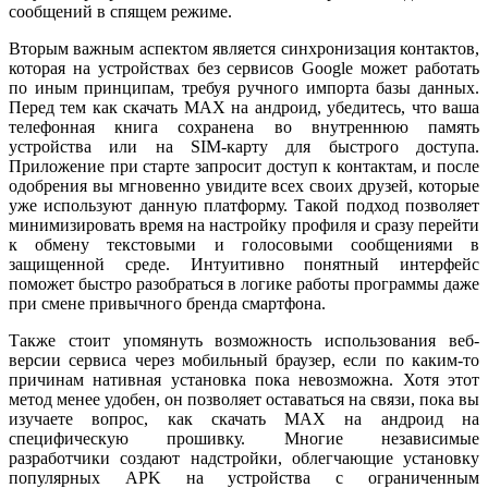
сообщений в спящем режиме.
Вторым важным аспектом является синхронизация контактов,
которая на устройствах без сервисов Google может работать
по иным принципам, требуя ручного импорта базы данных.
Перед тем как скачать MAX на андроид, убедитесь, что ваша
телефонная книга сохранена во внутреннюю память
устройства или на SIM-карту для быстрого доступа.
Приложение при старте запросит доступ к контактам, и после
одобрения вы мгновенно увидите всех своих друзей, которые
уже используют данную платформу. Такой подход позволяет
минимизировать время на настройку профиля и сразу перейти
к обмену текстовыми и голосовыми сообщениями в
защищенной среде. Интуитивно понятный интерфейс
поможет быстро разобраться в логике работы программы даже
при смене привычного бренда смартфона.
Также стоит упомянуть возможность использования веб-
версии сервиса через мобильный браузер, если по каким-то
причинам нативная установка пока невозможна. Хотя этот
метод менее удобен, он позволяет оставаться на связи, пока вы
изучаете вопрос, как скачать MAX на андроид на
специфическую прошивку. Многие независимые
разработчики создают надстройки, облегчающие установку
популярных APK на устройства с ограниченным