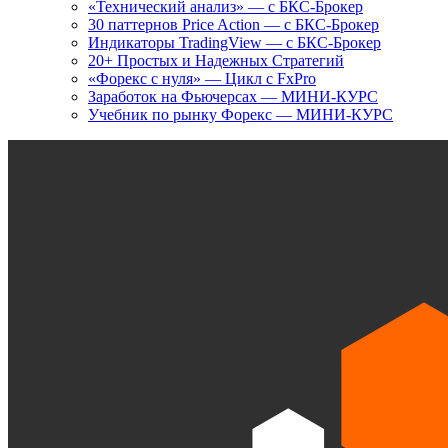
«Технический анализ» — с БКС-Брокер
30 паттернов Price Action — с БКС-Брокер
Индикаторы TradingView — с БКС-Брокер
20+ Простых и Надежных Стратегий
«Форекс с нуля» — Цикл с FxPro
Заработок на Фьючерсах — МИНИ-КУРС
Учебник по рынку Форекс — МИНИ-КУРС