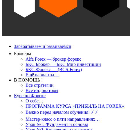
Зарабатываем и развиваемся
Брокеры
Alfa Forex — брокер форекс
БКС Брокер — БКС Мир инвестиций
БКС-Форекс — (BCS-Forex)
Ещё варианты…
В ПОМОЩЬ !
Все стратегии
Все индикаторы
Курс по Форекс
О себе…
ПРОГРАММА КУРСА «ПРИБЫЛЬ НА FOREX»
Важно перед началом обучения! ⚡ ⚡
Мастер-класс о пяти направлениях…
Урок №1: Фундамент и основы
Урок №2: Внедрение и стратегии