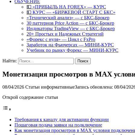
ОБУЧЕНИЕ
💵 «ПРИБЫЛЬ НА FOREX» — КУРС
💵 КУРС — «БИРЖЕВОЙ СТАРТ С БКС»
«Технический анализ» — с БКС-Брокер
30 паттернов Price Action — с БКС-Брокер
Индикаторы TradingView — с БКС-Брокер
20+ Простых и Надежных Стратегий
«Форекс с нуля» — Цикл с FxPro
Заработок на Фьючерсах — МИНИ-КУРС
Учебник по рынку Форекс — МИНИ-КУРС
Найти:
Монетизация просмотров в MAX услов
08/04/2026
Статьи информативные
Запись обновлена: 08/04/202
Открой содержание статьи
Требования к каналу для активации функции
Пошаговая подача заявки на подключение
Как монетизация просмотров в MAX условия подключени