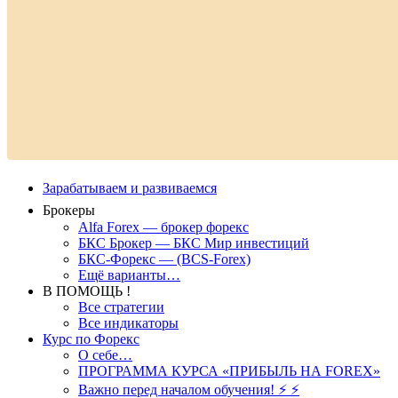
Зарабатываем и развиваемся
Брокеры
Alfa Forex — брокер форекс
БКС Брокер — БКС Мир инвестиций
БКС-Форекс — (BCS-Forex)
Ещё варианты…
В ПОМОЩЬ !
Все стратегии
Все индикаторы
Курс по Форекс
О себе…
ПРОГРАММА КУРСА «ПРИБЫЛЬ НА FOREX»
Важно перед началом обучения! ⚡ ⚡