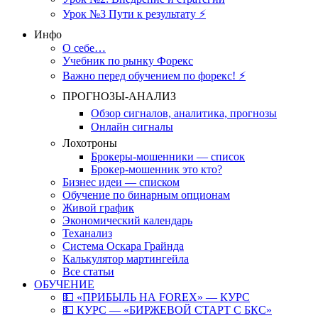
Урок №3 Пути к результату ⚡️
Инфо
О себе…
Учебник по рынку Форекс
Важно перед обучением по форекс! ⚡
ПРОГНОЗЫ-АНАЛИЗ
Обзор сигналов, аналитика, прогнозы
Онлайн сигналы
Лохотроны
Брокеры-мошенники — список
Брокер-мошенник это кто?
Бизнес идеи — списком
Обучение по бинарным опционам
Живой график
Экономический календарь
Теханализ
Система Оскара Грайнда
Калькулятор мартингейла
Все статьи
ОБУЧЕНИЕ
💵 «ПРИБЫЛЬ НА FOREX» — КУРС
💵 КУРС — «БИРЖЕВОЙ СТАРТ С БКС»