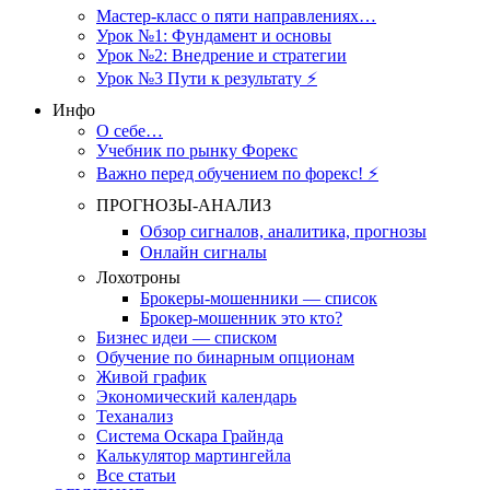
Мастер-класс о пяти направлениях…
Урок №1: Фундамент и основы
Урок №2: Внедрение и стратегии
Урок №3 Пути к результату ⚡️
Инфо
О себе…
Учебник по рынку Форекс
Важно перед обучением по форекс! ⚡
ПРОГНОЗЫ-АНАЛИЗ
Обзор сигналов, аналитика, прогнозы
Онлайн сигналы
Лохотроны
Брокеры-мошенники — список
Брокер-мошенник это кто?
Бизнес идеи — списком
Обучение по бинарным опционам
Живой график
Экономический календарь
Теханализ
Система Оскара Грайнда
Калькулятор мартингейла
Все статьи