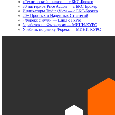
«Технический анализ» — с БКС-Брокер
30 паттернов Price Action — с БКС-Брокер
Индикаторы TradingView — с БКС-Брокер
20+ Простых и Надежных Стратегий
«Форекс с нуля» — Цикл с FxPro
Заработок на Фьючерсах — МИНИ-КУРС
Учебник по рынку Форекс — МИНИ-КУРС