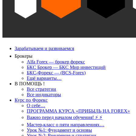
Зарабатываем и развиваемся
Брокеры
Alfa Forex — брокер форекс
БКС Брокер — БКС Мир инвестиций
БКС-Форекс — (BCS-Forex)
Ещё варианты…
В ПОМОЩЬ !
Все стратегии
Все индикаторы
Курс по Форекс
О себе…
ПРОГРАММА КУРСА «ПРИБЫЛЬ НА FOREX»
Важно перед началом обучения! ⚡ ⚡
Мастер-класс о пяти направлениях…
Урок №1: Фундамент и основы
Урок №2: Внедрение и стратегии