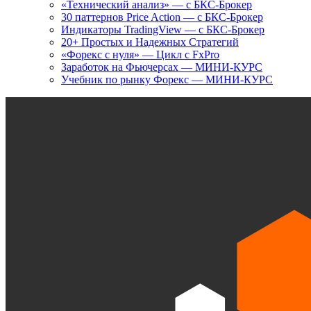
«Технический анализ» — с БКС-Брокер
30 паттернов Price Action — с БКС-Брокер
Индикаторы TradingView — с БКС-Брокер
20+ Простых и Надежных Стратегий
«Форекс с нуля» — Цикл с FxPro
Заработок на Фьючерсах — МИНИ-КУРС
Учебник по рынку Форекс — МИНИ-КУРС