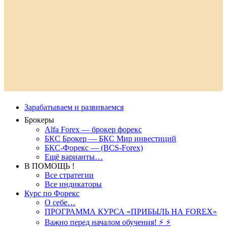
Зарабатываем и развиваемся
Брокеры
Alfa Forex — брокер форекс
БКС Брокер — БКС Мир инвестиций
БКС-Форекс — (BCS-Forex)
Ещё варианты…
В ПОМОЩЬ !
Все стратегии
Все индикаторы
Курс по Форекс
О себе…
ПРОГРАММА КУРСА «ПРИБЫЛЬ НА FOREX»
Важно перед началом обучения! ⚡ ⚡