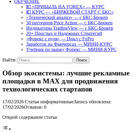
ОБУЧЕНИЕ
💵 «ПРИБЫЛЬ НА FOREX» — КУРС
💵 КУРС — «БИРЖЕВОЙ СТАРТ С БКС»
«Технический анализ» — с БКС-Брокер
30 паттернов Price Action — с БКС-Брокер
Индикаторы TradingView — с БКС-Брокер
20+ Простых и Надежных Стратегий
«Форекс с нуля» — Цикл с FxPro
Заработок на Фьючерсах — МИНИ-КУРС
Учебник по рынку Форекс — МИНИ-КУРС
Найти:
Обзор экосистемы: лучшие рекламные
площадки в MAX для продвижения
технологических стартапов
17/02/2026
Статьи информативные
Запись обновлена:
17/02/2026
Отзывов: 0
Открой содержание статьи