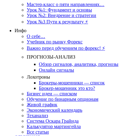
Мастер-класс о пяти направлениях…
Урок №1: Фундамент и основы
Урок №2: Внедрение и стратегии
Урок №3 Пути к результату ⚡️
Инфо
О себе…
Учебник по рынку Форекс
Важно перед обучением по форекс! ⚡
ПРОГНОЗЫ-АНАЛИЗ
Обзор сигналов, аналитика, прогнозы
Онлайн сигналы
Лохотроны
Брокеры-мошенники — список
Брокер-мошенник это кто?
Бизнес идеи — списком
Обучение по бинарным опционам
Живой график
Экономический календарь
Теханализ
Система Оскара Грайнда
Калькулятор мартингейла
Все статьи