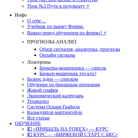
Урок №3 Пути к результату ⚡️
Инфо
О себе…
Учебник по рынку Форекс
Важно перед обучением по форекс! ⚡
ПРОГНОЗЫ-АНАЛИЗ
Обзор сигналов, аналитика, прогнозы
Онлайн сигналы
Лохотроны
Брокеры-мошенники — список
Брокер-мошенник это кто?
Бизнес идеи — списком
Обучение по бинарным опционам
Живой график
Экономический календарь
Теханализ
Система Оскара Грайнда
Калькулятор мартингейла
Все статьи
ОБУЧЕНИЕ
💵 «ПРИБЫЛЬ НА FOREX» — КУРС
💵 КУРС — «БИРЖЕВОЙ СТАРТ С БКС»