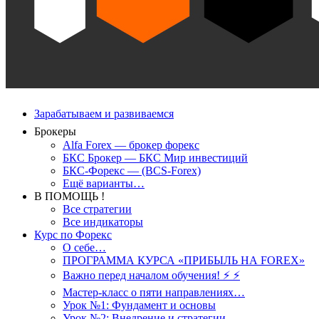
Зарабатываем и развиваемся
Брокеры
Alfa Forex — брокер форекс
БКС Брокер — БКС Мир инвестиций
БКС-Форекс — (BCS-Forex)
Ещё варианты…
В ПОМОЩЬ !
Все стратегии
Все индикаторы
Курс по Форекс
О себе…
ПРОГРАММА КУРСА «ПРИБЫЛЬ НА FOREX»
Важно перед началом обучения! ⚡ ⚡
Мастер-класс о пяти направлениях…
Урок №1: Фундамент и основы
Урок №2: Внедрение и стратегии