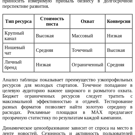
приносить измеримую прибыль бизнесу в долгосрочной
перспективе развития.
Стоимость
Тип ресурса
Охват
Конверсия
поста
Крупный
Высокая
Массовый
Низкая
канал
Нишевый
Средняя
Точечный
Высокая
чат
Личный
Низкая
Ограниченный
Средняя
бренд
Анализ таблицы показывает преимущество узкопрофильных
ресурсов для молодых стартапов. Точечное попадание в
целевую аудиторию важнее широкого и размытого охвата.
Бюджет ограниченных ресурсов следует тратить с
максимальной эффективностью и отдачей. Тестирование
разных форматов позволяет найти золотую середину в
расходах. Рекламные площадки в MAX предлагают
прозрачную статистику по результатам каждой кампании.
Динамическое ценообразование зависит от спроса на место в
ленте новостей. Сезонность и активность пользователей