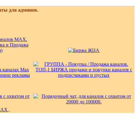
аты для админов.
у
MAX
.