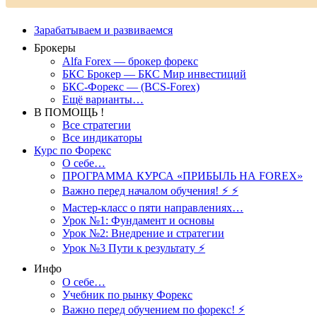
Зарабатываем и развиваемся
Брокеры
Alfa Forex — брокер форекс
БКС Брокер — БКС Мир инвестиций
БКС-Форекс — (BCS-Forex)
Ещё варианты…
В ПОМОЩЬ !
Все стратегии
Все индикаторы
Курс по Форекс
О себе…
ПРОГРАММА КУРСА «ПРИБЫЛЬ НА FOREX»
Важно перед началом обучения! ⚡ ⚡
Мастер-класс о пяти направлениях…
Урок №1: Фундамент и основы
Урок №2: Внедрение и стратегии
Урок №3 Пути к результату ⚡️
Инфо
О себе…
Учебник по рынку Форекс
Важно перед обучением по форекс! ⚡