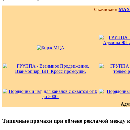
Скачиваем
MAX
Адм
Типичные промахи при обмене рекламой между 