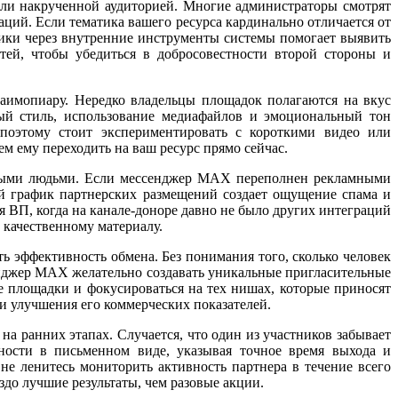
ли накрученной аудиторией. Многие администраторы смотрят
ций. Если тематика вашего ресурса кардинально отличается от
тики через внутренние инструменты системы помогает выявить
тей, чтобы убедиться в добросовестности второй стороны и
заимопиару. Нередко владельцы площадок полагаются на вкус
ый стиль, использование медиафайлов и эмоциональный тон
поэтому стоит экспериментировать с короткими видео или
м ему переходить на ваш ресурс прямо сейчас.
новыми людьми. Если мессенджер MAX переполнен рекламными
й график партнерских размещений создает ощущение спама и
 ВП, когда на канале-доноре давно не было других интеграций
 качественному материалу.
ь эффективность обмена. Без понимания того, сколько человек
нджер MAX желательно создавать уникальные пригласительные
е площадки и фокусироваться на тех нишах, которые приносят
и улучшения его коммерческих показателей.
а ранних этапах. Случается, что один из участников забывает
ности в письменном виде, указывая точное время выхода и
е ленитесь мониторить активность партнера в течение всего
до лучшие результаты, чем разовые акции.