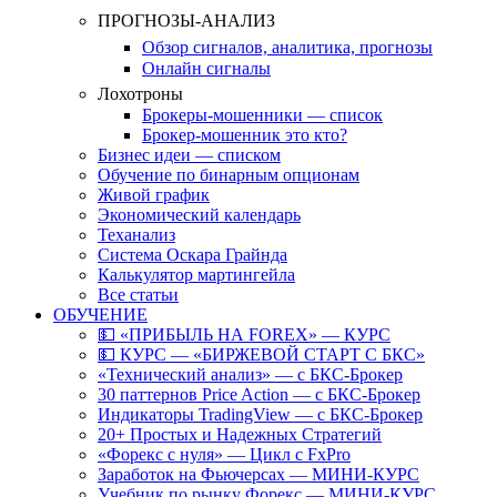
ПРОГНОЗЫ-АНАЛИЗ
Обзор сигналов, аналитика, прогнозы
Онлайн сигналы
Лохотроны
Брокеры-мошенники — список
Брокер-мошенник это кто?
Бизнес идеи — списком
Обучение по бинарным опционам
Живой график
Экономический календарь
Теханализ
Система Оскара Грайнда
Калькулятор мартингейла
Все статьи
ОБУЧЕНИЕ
💵 «ПРИБЫЛЬ НА FOREX» — КУРС
💵 КУРС — «БИРЖЕВОЙ СТАРТ С БКС»
«Технический анализ» — с БКС-Брокер
30 паттернов Price Action — с БКС-Брокер
Индикаторы TradingView — с БКС-Брокер
20+ Простых и Надежных Стратегий
«Форекс с нуля» — Цикл с FxPro
Заработок на Фьючерсах — МИНИ-КУРС
Учебник по рынку Форекс — МИНИ-КУРС