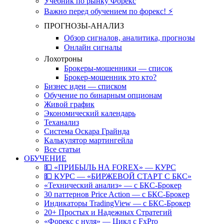
Учебник по рынку Форекс
Важно перед обучением по форекс! ⚡
ПРОГНОЗЫ-АНАЛИЗ
Обзор сигналов, аналитика, прогнозы
Онлайн сигналы
Лохотроны
Брокеры-мошенники — список
Брокер-мошенник это кто?
Бизнес идеи — списком
Обучение по бинарным опционам
Живой график
Экономический календарь
Теханализ
Система Оскара Грайнда
Калькулятор мартингейла
Все статьи
ОБУЧЕНИЕ
💵 «ПРИБЫЛЬ НА FOREX» — КУРС
💵 КУРС — «БИРЖЕВОЙ СТАРТ С БКС»
«Технический анализ» — с БКС-Брокер
30 паттернов Price Action — с БКС-Брокер
Индикаторы TradingView — с БКС-Брокер
20+ Простых и Надежных Стратегий
«Форекс с нуля» — Цикл с FxPro