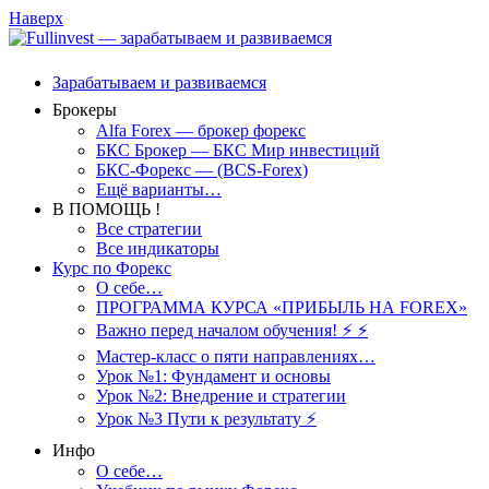
Наверх
Зарабатываем и развиваемся
Брокеры
Alfa Forex — брокер форекс
БКС Брокер — БКС Мир инвестиций
БКС-Форекс — (BCS-Forex)
Ещё варианты…
В ПОМОЩЬ !
Все стратегии
Все индикаторы
Курс по Форекс
О себе…
ПРОГРАММА КУРСА «ПРИБЫЛЬ НА FOREX»
Важно перед началом обучения! ⚡ ⚡
Мастер-класс о пяти направлениях…
Урок №1: Фундамент и основы
Урок №2: Внедрение и стратегии
Урок №3 Пути к результату ⚡️
Инфо
О себе…