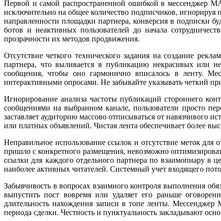
Первой и самой распространенной ошибкой в мессенджер MA
исключительно на общее количество подписчиков, игнорируя п
направленности площадки партнера, конверсия в подписки бу
ботов и неактивных пользователей до начала сотрудничест
прозрачности их методов продвижения.
Отсутствие четкого технического задания на создание рекл
партнера, что выливается в публикацию некрасивых или не
сообщения, чтобы оно гармонично вписалось в ленту. Ме
интерактивными опросами. Не забывайте указывать четкий при
Игнорирование анализа частоты публикаций стороннего кон
сообщениями на выбранном канале, пользователи просто пе
заставляет аудиторию массово отписываться от навязчивого и
или платных объявлений. Чистая лента обеспечивает более в
Неправильное использование ссылок и отсутствие меток для о
пришло с конкретного размещения, невозможно оптимизирова
ссылки для каждого отдельного партнера по взаимопиару в ц
наиболее активных читателей. Системный учет входящего пото
Забывчивость в вопросах взаимного контроля выполнения обяз
выпустить пост вовремя или удаляет его раньше оговоренн
длительность нахождения записи в топе ленты. Мессенджер 
периода сделки. Честность и пунктуальность закладывают осно