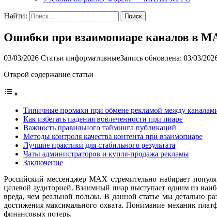
Найти:
Ошибки при взаимопиаре каналов в M
03/03/2026
Статьи информативные
Запись обновлена: 03/03/202
Открой содержание статьи
Типичные промахи при обмене рекламой между каналам
Как избегать падения вовлеченности при пиаре
Важность правильного тайминга публикаций
Методы контроля качества контента при взаимопиаре
Лучшие практики для стабильного результата
Чаты администраторов и купля-продажа рекламы
Заключение
Российский мессенджер MAX стремительно набирает популяр
целевой аудиторией. Взаимный пиар выступает одним из наиб
вреда, чем реальной пользы. В данной статье мы детально 
достижения максимального охвата. Понимание механик платф
финансовых потерь.