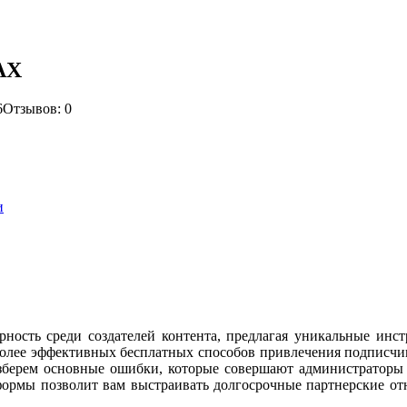
AX
6
Отзывов: 0
и
ность среди создателей контента, предлагая уникальные инст
олее эффективных бесплатных способов привлечения подписчик
разберем основные ошибки, которые совершают администраторы
ормы позволит вам выстраивать долгосрочные партнерские отн