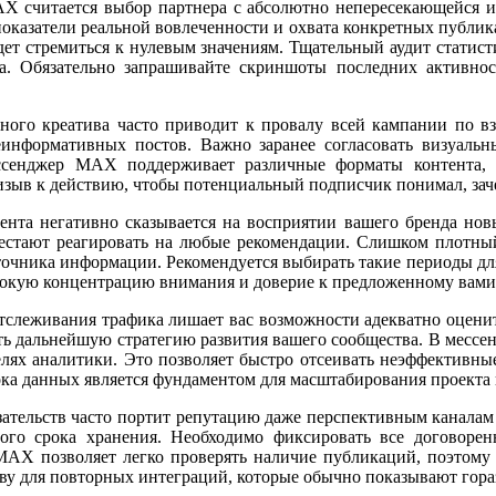
X считается выбор партнера с абсолютно непересекающейся и
оказатели реальной вовлеченности и охвата конкретных публика
дет стремиться к нулевым значениям. Тщательный аудит статис
ва. Обязательно запрашивайте скриншоты последних активнос
амного креатива часто приводит к провалу всей кампании по в
информативных постов. Важно заранее согласовать визуальн
ссенджер MAX поддерживает различные форматы контента, 
зыв к действию, чтобы потенциальный подписчик понимал, заче
тента негативно сказывается на восприятии вашего бренда 
рестают реагировать на любые рекомендации. Слишком плотны
сточника информации. Рекомендуется выбирать такие периоды для
ысокую концентрацию внимания и доверие к предложенному вами
тслеживания трафика лишает вас возможности адекватно оценит
ть дальнейшую стратегию развития вашего сообщества. В мессе
елях аналитики. Это позволяет быстро отсеивать неэффективны
ка данных является фундаментом для масштабирования проекта 
ательств часто портит репутацию даже перспективным каналам н
ого срока хранения. Необходимо фиксировать все договорен
MAX позволяет легко проверять наличие публикаций, поэтому н
ву для повторных интеграций, которые обычно показывают гораз