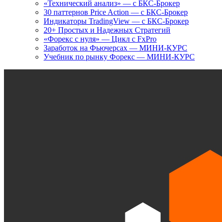
«Технический анализ» — с БКС-Брокер
30 паттернов Price Action — с БКС-Брокер
Индикаторы TradingView — с БКС-Брокер
20+ Простых и Надежных Стратегий
«Форекс с нуля» — Цикл с FxPro
Заработок на Фьючерсах — МИНИ-КУРС
Учебник по рынку Форекс — МИНИ-КУРС