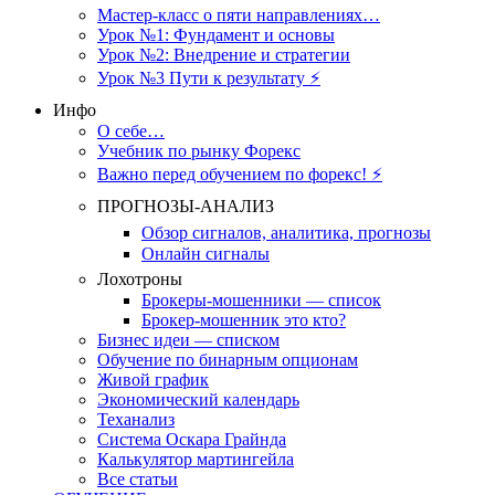
Мастер-класс о пяти направлениях…
Урок №1: Фундамент и основы
Урок №2: Внедрение и стратегии
Урок №3 Пути к результату ⚡️
Инфо
О себе…
Учебник по рынку Форекс
Важно перед обучением по форекс! ⚡
ПРОГНОЗЫ-АНАЛИЗ
Обзор сигналов, аналитика, прогнозы
Онлайн сигналы
Лохотроны
Брокеры-мошенники — список
Брокер-мошенник это кто?
Бизнес идеи — списком
Обучение по бинарным опционам
Живой график
Экономический календарь
Теханализ
Система Оскара Грайнда
Калькулятор мартингейла
Все статьи