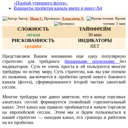
«Пробой утреннего флэта».
Варианты пробития канала вверх и вниз</h4
Автор:
Иван С.
Проверил:
Александр Л
.
Время
чтения: 5 мин
СЛОЖНОСТЬ
ТАЙМФРЕЙМ
легкая
30 мин
РИСКОВАННОСТЬ
ИНДИКАТОРЫ
средняя
НЕТ
Представляем Вашем вниманию еще одну популярную
стратегию для трейдинга
бинарными опционами
без
индикаторов. Суть ее очень проста и ей пользуются многие
трейдеры по всему миру. Суть стратегии, как вы уже поняли
из названия, заключается в пробитии ценой некого бокового
канала (флэта), сформированного второй частью азиатской
сессии.
Многие трейдеры уже давно заметили, что в конце торговых
азиатских сессий формируется спокойный горизонтальный
канал. Этот канал как правило пробивается в начале торговли
на европейской сессии. Этим мы и будем пользоваться в
нашей стратегии — находим канал, его границы и работаем
на их пробитии.