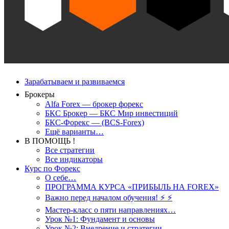
Зарабатываем и развиваемся
Брокеры
Alfa Forex — брокер форекс
БКС Брокер — БКС Мир инвестиций
БКС-Форекс — (BCS-Forex)
Ещё варианты…
В ПОМОЩЬ !
Все стратегии
Все индикаторы
Курс по Форекс
О себе…
ПРОГРАММА КУРСА «ПРИБЫЛЬ НА FOREX»
Важно перед началом обучения! ⚡ ⚡
Мастер-класс о пяти направлениях…
Урок №1: Фундамент и основы
Урок №2: Внедрение и стратегии