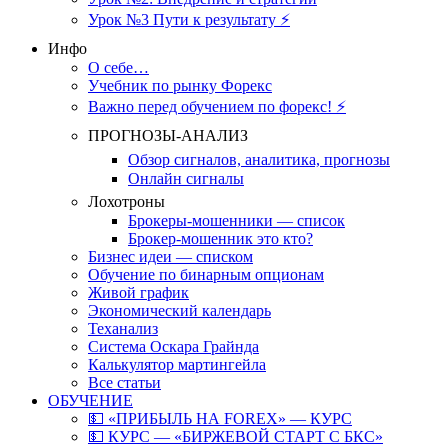
Урок №3 Пути к результату ⚡️
Инфо
О себе…
Учебник по рынку Форекс
Важно перед обучением по форекс! ⚡
ПРОГНОЗЫ-АНАЛИЗ
Обзор сигналов, аналитика, прогнозы
Онлайн сигналы
Лохотроны
Брокеры-мошенники — список
Брокер-мошенник это кто?
Бизнес идеи — списком
Обучение по бинарным опционам
Живой график
Экономический календарь
Теханализ
Система Оскара Грайнда
Калькулятор мартингейла
Все статьи
ОБУЧЕНИЕ
💵 «ПРИБЫЛЬ НА FOREX» — КУРС
💵 КУРС — «БИРЖЕВОЙ СТАРТ С БКС»