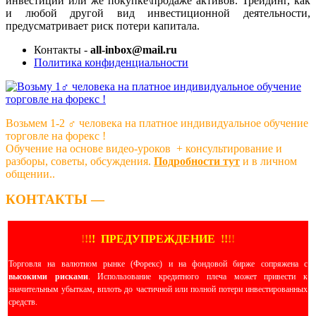
инвестиций или же покупке\продаже активов. Трейдинг, как
и любой другой вид инвестиционной деятельности,
предусматривает риск потери капитала.
Контакты -
all-inbox@mail.ru
Политика конфиденциальности
Возьмем 1-2 ‍♂️ человека на платное индивидуальное обучение
торговле на форекс !
Обучение на основе видео-уроков ️ + консультирование и
разборы, советы, обсуждения.
Подробности тут
и в личном
общении..
КОНТАКТЫ —
!
!
!
!
ПРЕДУПРЕЖДЕНИЕ
!!
!
!
Торговля на валютном рынке (Форекс) и на фондовой бирже сопряжена с
высокими рисками
. Использование кредитного плеча может привести к
значительным убыткам, вплоть до частичной или полной потери инвестированных
средств.