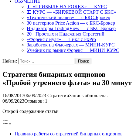
ОБУЧЕНИЕ
💵 «ПРИБЫЛЬ НА FOREX» — КУРС
💵 КУРС — «БИРЖЕВОЙ СТАРТ С БКС»
«Технический анализ» — с БКС-Брокер
30 паттернов Price Action — с БКС-Брокер
Индикаторы TradingView — с БКС-Брокер
20+ Простых и Надежных Стратегий
«Форекс с нуля» — Цикл с FxPro
Заработок на Фьючерсах — МИНИ-КУРС
Учебник по рынку Форекс — МИНИ-КУРС
Найти:
Стратегия бинарных опционов
«Пробой утреннего флэта» на 30 минут
16/08/2017
06/09/2023
Стратегии
Запись обновлена:
06/09/2023
Отзывов: 1
Открой содержание статьи
Правило работы со стратегией бинарных опционов