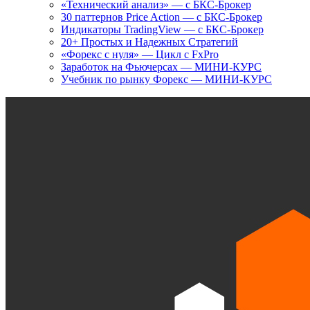
«Технический анализ» — с БКС-Брокер
30 паттернов Price Action — с БКС-Брокер
Индикаторы TradingView — с БКС-Брокер
20+ Простых и Надежных Стратегий
«Форекс с нуля» — Цикл с FxPro
Заработок на Фьючерсах — МИНИ-КУРС
Учебник по рынку Форекс — МИНИ-КУРС