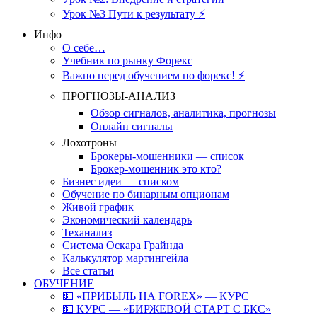
Урок №3 Пути к результату ⚡️
Инфо
О себе…
Учебник по рынку Форекс
Важно перед обучением по форекс! ⚡
ПРОГНОЗЫ-АНАЛИЗ
Обзор сигналов, аналитика, прогнозы
Онлайн сигналы
Лохотроны
Брокеры-мошенники — список
Брокер-мошенник это кто?
Бизнес идеи — списком
Обучение по бинарным опционам
Живой график
Экономический календарь
Теханализ
Система Оскара Грайнда
Калькулятор мартингейла
Все статьи
ОБУЧЕНИЕ
💵 «ПРИБЫЛЬ НА FOREX» — КУРС
💵 КУРС — «БИРЖЕВОЙ СТАРТ С БКС»