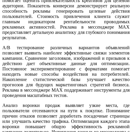
помогает оценить привлекательность креативов для целевой
аудитории. Показатель конверсии демонстрирует реальную
способность рекламы генерировать целевые действия
пользователей. Стоимость привлечения клиента служит
главным индикатором рентабельности проводимых
рекламных активностей. Реклама в мессенджере MAX
предоставляет детальную аналитику для глубокого понимания
результатов.
A/B тестирование различных вариантов объявлений
позволяет выявить наиболее эффективные связки элементов
кампании. Сравнение заголовков, изображений и призывов к
действию дает объективные данные для оптимизации.
Постоянное экспериментирование с форматами помогает
находить новые способы воздействия на потребителей.
Накопление статистической базы улучшает качество
прогнозов для будущих маркетинговых стратегий бизнеса.
Реклама в мессенджере MAX поддерживает инструменты для
проведения масштабных тестов.
Анализ воронки продаж выявляет узкие места, где
пользователи отсеиваются на пути к покупке. Понимание
причин отказов позволяет доработать посадочные страницы
или улучшить качество трафика. Оптимизация каждого этапа
воронки повышает общую эффективность рекламной
кампании значительно. Интеграция данных из мессенджера с