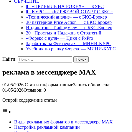
ОБУЧЕНИЕ
💵 «ПРИБЫЛЬ НА FOREX» — КУРС
💵 КУРС — «БИРЖЕВОЙ СТАРТ С БКС»
«Технический анализ» — с БКС-Брокер
30 паттернов Price Action — с БКС-Брокер
Индикаторы TradingView — с БКС-Брокер
20+ Простых и Надежных Стратегий
«Форекс с нуля» — Цикл с FxPro
Заработок на Фьючерсах — МИНИ-КУРС
Учебник по рынку Форекс — МИНИ-КУРС
Найти:
реклама в мессенджере MAX
01/05/2026
Статьи информативные
Запись обновлена:
01/05/2026
Отзывов: 0
Открой содержание статьи
Виды рекламных форматов в мессенджере MAX
Настройка рекламной кампании