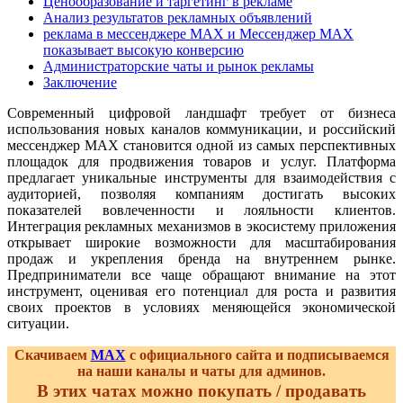
Ценообразование и таргетинг в рекламе
Анализ результатов рекламных объявлений
реклама в мессенджере MAX и Мессенджер MAX
показывает высокую конверсию
Администраторские чаты и рынок рекламы
Заключение
Современный цифровой ландшафт требует от бизнеса
использования новых каналов коммуникации, и российский
мессенджер MAX становится одной из самых перспективных
площадок для продвижения товаров и услуг. Платформа
предлагает уникальные инструменты для взаимодействия с
аудиторией, позволяя компаниям достигать высоких
показателей вовлеченности и лояльности клиентов.
Интеграция рекламных механизмов в экосистему приложения
открывает широкие возможности для масштабирования
продаж и укрепления бренда на внутреннем рынке.
Предприниматели все чаще обращают внимание на этот
инструмент, оценивая его потенциал для роста и развития
своих проектов в условиях меняющейся экономической
ситуации.
Скачиваем
MAX
с официального сайта и подписываемся
на наши каналы и чаты для админов.
В этих чатах можно покупать / продавать