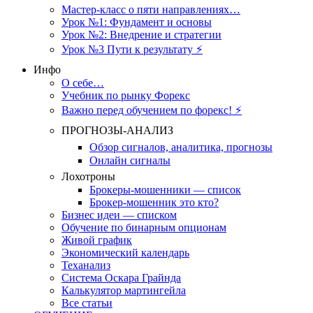
Мастер-класс о пяти направлениях…
Урок №1: Фундамент и основы
Урок №2: Внедрение и стратегии
Урок №3 Пути к результату ⚡️
Инфо
О себе…
Учебник по рынку Форекс
Важно перед обучением по форекс! ⚡
ПРОГНОЗЫ-АНАЛИЗ
Обзор сигналов, аналитика, прогнозы
Онлайн сигналы
Лохотроны
Брокеры-мошенники — список
Брокер-мошенник это кто?
Бизнес идеи — списком
Обучение по бинарным опционам
Живой график
Экономический календарь
Теханализ
Система Оскара Грайнда
Калькулятор мартингейла
Все статьи