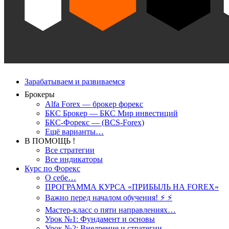
Зарабатываем и развиваемся
Брокеры
Alfa Forex — брокер форекс
БКС Брокер — БКС Мир инвестиций
БКС-Форекс — (BCS-Forex)
Ещё варианты…
В ПОМОЩЬ !
Все стратегии
Все индикаторы
Курс по Форекс
О себе…
ПРОГРАММА КУРСА «ПРИБЫЛЬ НА FOREX»
Важно перед началом обучения! ⚡ ⚡
Мастер-класс о пяти направлениях…
Урок №1: Фундамент и основы
Урок №2: Внедрение и стратегии