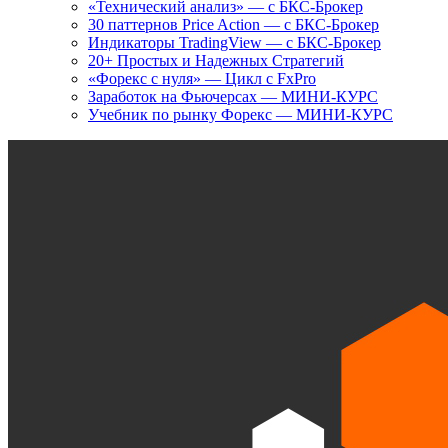
«Технический анализ» — с БКС-Брокер
30 паттернов Price Action — с БКС-Брокер
Индикаторы TradingView — с БКС-Брокер
20+ Простых и Надежных Стратегий
«Форекс с нуля» — Цикл с FxPro
Заработок на Фьючерсах — МИНИ-КУРС
Учебник по рынку Форекс — МИНИ-КУРС