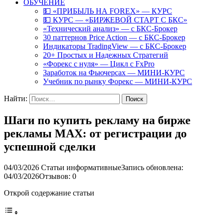
ОБУЧЕНИЕ
💵 «ПРИБЫЛЬ НА FOREX» — КУРС
💵 КУРС — «БИРЖЕВОЙ СТАРТ С БКС»
«Технический анализ» — с БКС-Брокер
30 паттернов Price Action — с БКС-Брокер
Индикаторы TradingView — с БКС-Брокер
20+ Простых и Надежных Стратегий
«Форекс с нуля» — Цикл с FxPro
Заработок на Фьючерсах — МИНИ-КУРС
Учебник по рынку Форекс — МИНИ-КУРС
Найти:
Шаги по купить рекламу на бирже
рекламы MAX: от регистрации до
успешной сделки
04/03/2026
Статьи информативные
Запись обновлена:
04/03/2026
Отзывов: 0
Открой содержание статьи