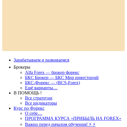
Зарабатываем и развиваемся
Брокеры
Alfa Forex — брокер форекс
БКС Брокер — БКС Мир инвестиций
БКС-Форекс — (BCS-Forex)
Ещё варианты…
В ПОМОЩЬ !
Все стратегии
Все индикаторы
Курс по Форекс
О себе…
ПРОГРАММА КУРСА «ПРИБЫЛЬ НА FOREX»
Важно перед началом обучения! ⚡ ⚡