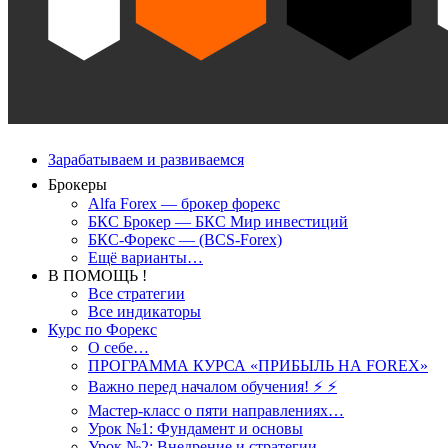
Зарабатываем и развиваемся
Брокеры
Alfa Forex — брокер форекс
БКС Брокер — БКС Мир инвестиций
БКС-Форекс — (BCS-Forex)
Ещё варианты…
В ПОМОЩЬ !
Все стратегии
Все индикаторы
Курс по Форекс
О себе…
ПРОГРАММА КУРСА «ПРИБЫЛЬ НА FOREX»
Важно перед началом обучения! ⚡ ⚡
Мастер-класс о пяти направлениях…
Урок №1: Фундамент и основы
Урок №2: Внедрение и стратегии