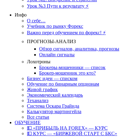
Урок №3 Пути к результату ⚡️
Инфо
О себе…
Учебник по рынку Форекс
Важно перед обучением по форекс! ⚡
ПРОГНОЗЫ-АНАЛИЗ
Обзор сигналов, аналитика, прогнозы
Онлайн сигналы
Лохотроны
Брокеры-мошенники — список
Брокер-мошенник это кто?
Бизнес идеи — списком
Обучение по бинарным опционам
Живой график
Экономический календарь
Теханализ
Система Оскара Грайнда
Калькулятор мартингейла
Все статьи
ОБУЧЕНИЕ
💵 «ПРИБЫЛЬ НА FOREX» — КУРС
💵 КУРС — «БИРЖЕВОЙ СТАРТ С БКС»