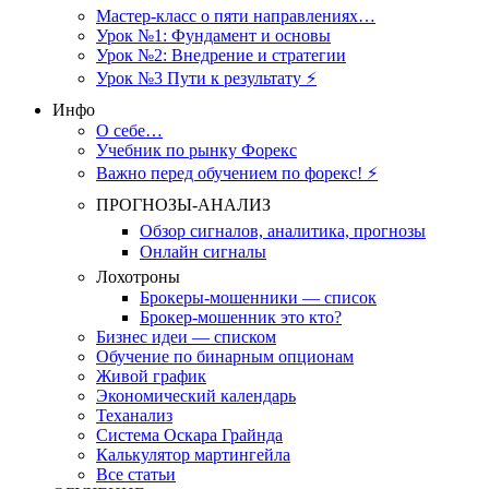
Мастер-класс о пяти направлениях…
Урок №1: Фундамент и основы
Урок №2: Внедрение и стратегии
Урок №3 Пути к результату ⚡️
Инфо
О себе…
Учебник по рынку Форекс
Важно перед обучением по форекс! ⚡
ПРОГНОЗЫ-АНАЛИЗ
Обзор сигналов, аналитика, прогнозы
Онлайн сигналы
Лохотроны
Брокеры-мошенники — список
Брокер-мошенник это кто?
Бизнес идеи — списком
Обучение по бинарным опционам
Живой график
Экономический календарь
Теханализ
Система Оскара Грайнда
Калькулятор мартингейла
Все статьи