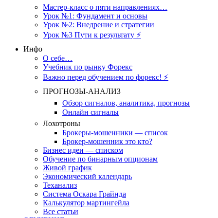
Мастер-класс о пяти направлениях…
Урок №1: Фундамент и основы
Урок №2: Внедрение и стратегии
Урок №3 Пути к результату ⚡️
Инфо
О себе…
Учебник по рынку Форекс
Важно перед обучением по форекс! ⚡
ПРОГНОЗЫ-АНАЛИЗ
Обзор сигналов, аналитика, прогнозы
Онлайн сигналы
Лохотроны
Брокеры-мошенники — список
Брокер-мошенник это кто?
Бизнес идеи — списком
Обучение по бинарным опционам
Живой график
Экономический календарь
Теханализ
Система Оскара Грайнда
Калькулятор мартингейла
Все статьи