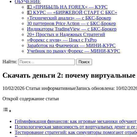
ОБУЧЕНИЕ
💵 «ПРИБЫЛЬ НА FOREX» — КУРС
💵 КУРС — «БИРЖЕВОЙ СТАРТ С БКС»
«Технический анализ» — с БКС-Брокер
30 паттернов Price Action — с БКС-Брокер
Индикаторы TradingView — с БКС-Брокер
20+ Простых и Надежных Стратегий
«Форекс с нуля» — Цикл с FxPro
Заработок на Фьючерсах — МИНИ-КУРС
Учебник по рынку Форекс — МИНИ-КУРС
Найти:
Скачать деньги 2: почему виртуальные
10/02/2026
Статьи информативные
Запись обновлена: 10/02/202
Открой содержание статьи
Геймификация финансов: как игровые механики обучают 
Психологическая зависимость от виртуальных денег и ее
Тестирование стратегий: как симуляторы помогают отраб