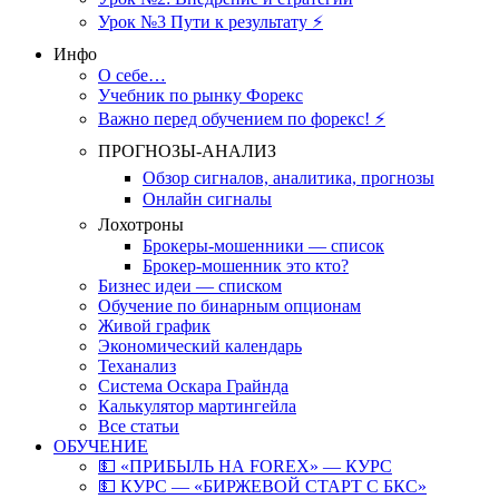
Урок №3 Пути к результату ⚡️
Инфо
О себе…
Учебник по рынку Форекс
Важно перед обучением по форекс! ⚡
ПРОГНОЗЫ-АНАЛИЗ
Обзор сигналов, аналитика, прогнозы
Онлайн сигналы
Лохотроны
Брокеры-мошенники — список
Брокер-мошенник это кто?
Бизнес идеи — списком
Обучение по бинарным опционам
Живой график
Экономический календарь
Теханализ
Система Оскара Грайнда
Калькулятор мартингейла
Все статьи
ОБУЧЕНИЕ
💵 «ПРИБЫЛЬ НА FOREX» — КУРС
💵 КУРС — «БИРЖЕВОЙ СТАРТ С БКС»