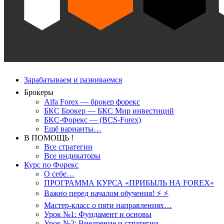
Зарабатываем и развиваемся
Брокеры
Alfa Forex — брокер форекс
БКС Брокер — БКС Мир инвестиций
БКС-Форекс — (BCS-Forex)
Ещё варианты…
В ПОМОЩЬ !
Все стратегии
Все индикаторы
Курс по Форекс
О себе…
ПРОГРАММА КУРСА «ПРИБЫЛЬ НА FOREX»
Важно перед началом обучения! ⚡ ⚡
Мастер-класс о пяти направлениях…
Урок №1: Фундамент и основы
Урок №2: Внедрение и стратегии