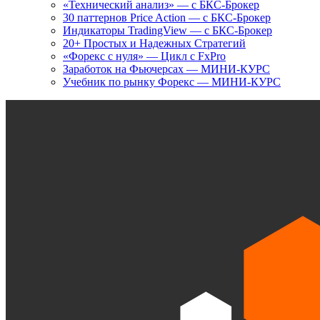
«Технический анализ» — с БКС-Брокер
30 паттернов Price Action — с БКС-Брокер
Индикаторы TradingView — с БКС-Брокер
20+ Простых и Надежных Стратегий
«Форекс с нуля» — Цикл с FxPro
Заработок на Фьючерсах — МИНИ-КУРС
Учебник по рынку Форекс — МИНИ-КУРС