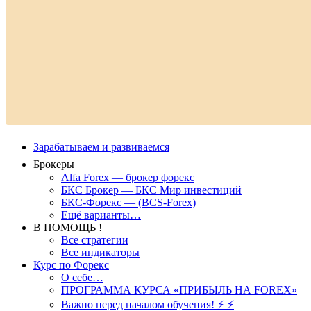
Зарабатываем и развиваемся
Брокеры
Alfa Forex — брокер форекс
БКС Брокер — БКС Мир инвестиций
БКС-Форекс — (BCS-Forex)
Ещё варианты…
В ПОМОЩЬ !
Все стратегии
Все индикаторы
Курс по Форекс
О себе…
ПРОГРАММА КУРСА «ПРИБЫЛЬ НА FOREX»
Важно перед началом обучения! ⚡ ⚡