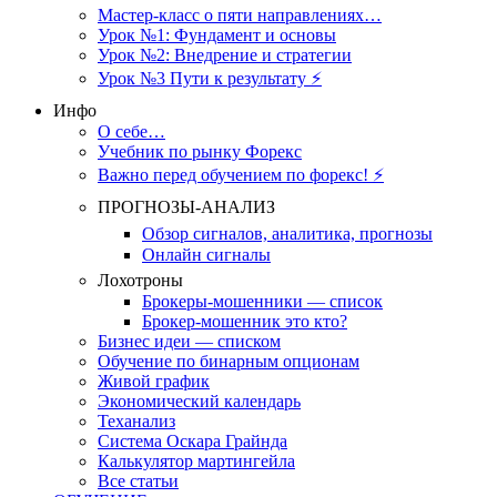
Мастер-класс о пяти направлениях…
Урок №1: Фундамент и основы
Урок №2: Внедрение и стратегии
Урок №3 Пути к результату ⚡️
Инфо
О себе…
Учебник по рынку Форекс
Важно перед обучением по форекс! ⚡
ПРОГНОЗЫ-АНАЛИЗ
Обзор сигналов, аналитика, прогнозы
Онлайн сигналы
Лохотроны
Брокеры-мошенники — список
Брокер-мошенник это кто?
Бизнес идеи — списком
Обучение по бинарным опционам
Живой график
Экономический календарь
Теханализ
Система Оскара Грайнда
Калькулятор мартингейла
Все статьи