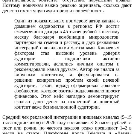
Поэтому новичкам важно реально оценивать, сколько дают
денег за их текущую аудиторию и вовлечённость.
Один из показательных примеров: автор канала о
домашнем садоводстве в регионах РФ достиг
ежемесячного дохода в 45 тысяч рублей к шестому
месяцу благодаря комбинации микродонатов,
партнёрки на семена и рассаду, и двух рекламных
интеграций с локальными магазинами. Ключевым
фактором стал высокий уровень доверия
аудитории — подписчики активно
комментировали, делились личным опытом и
рекомендовали канал друзьям. Автор не гнался за
вирусным контентом, а фокусировался на
решении конкретных проблем своей целевой
аудитории. Такой подход сформировал лояльное
сообщество, которое охотно поддерживало проект
финансово. Этот кейс наглядно демонстрирует,
сколько дают денег за искренний и полезный
контент даже без миллионной аудитории.
Средний чек рекламной интеграции в нишевых каналах (5–15
тыс. подписчиков) в 2026 году составляет 3–8 тысяч рублей за
пост или ролик, но частота заказов редко превышает 1–2 в
месяц на старте. Платформы вроде Telegram и «Дзена»