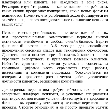
платформы или клиента, вы находитесь в зоне риска.
Регулярно изучайте рынок — какие навыки востребованы,
какие ставки предлагают конкуренты, какие новые форматы
появляются. Помните, что устойчивый доход формируется не
за счёт хайпа, а через последовательное повышение ценности
ваших услуг.
Психологическая устойчивость — не менее важный навык,
чем профессиональные компетенции: периоды низкой
активности неизбежны в любом онлайн-бизнесе. Ведите
финансовый резерв на 3–6 месяцев для спокойного
преодоления сезонных спадов или технических сложностей.
Делитесь своим опытом через бесплатный контент — это
укрепляет экспертность и привлекает целевых клиентов.
Избегайте сравнения с чужими успехами в соцсетях: за
громкими цифрами часто скрываются годы работы,
инвестиции и командная поддержка. Фокусируйтесь на
измеримом прогрессе: рост качества работ, увеличение
лояльности клиентов, расширение компетенций.
Долгосрочная перспектива требует гибкости: технологии и
алгоритмы платформ меняются, и успешные специалисты
адаптируются под новые условия. Инвестируйте в здоровье и
баланс — выгорание уничтожает даже самые перспективные
проекты. Строите отношения, а не просто продаёте услуги: