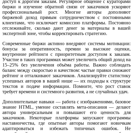
доступ к дорогим заказам. Регулярное общение с кураторами
биржи и изучение обратной связи от заказчиков ускоряют
профессиональный рост. Многие авторы дополняют
биржевой доход прямым сотрудничеством с постоянными
клиентами, что исключает комиссию платформы. Постоянно
отслеживайте, сколько дают денег за материалы в вашей
экспертной зоне, чтобы корректировать стратегию.
Современные биржи активно внедряют системы мотивации:
бонусы за оперативность, премии за высокие оценки,
внутренние рейтинги с приоритетным доступом к заказам.
Участие в таких программах может увеличить общий доход на
15–25% без увеличения объёма работы. Важно соблюдать
баланс между скоростью и качеством: частые правки снижают
рейтинг и отталкивают заказчиков. Анализируйте статистику
успешных авторов в вашей нише — их подходы к структуре
текстов и подаче информации. Помните, что рост ставок
требует времени и системного развития, а не случайных удач.
Дополнительные навыки — работа с изображениями, базовое
знание HTML, умение составлять мета-описания — делают
автора универсальным и повышают его ценность для
заказчиков. Некоторые платформы запускают программы
наставничества, где опытные авторы помогают новичкам
адаптироваться и избежать типичных ошибок. Не