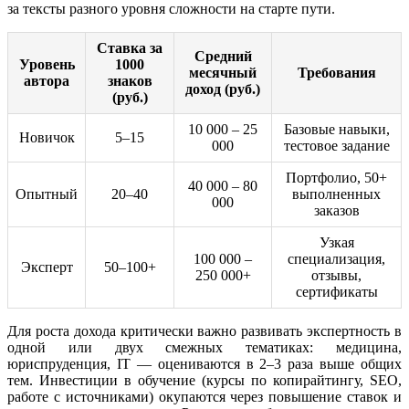
за тексты разного уровня сложности на старте пути.
Ставка за
Средний
Уровень
1000
месячный
Требования
автора
знаков
доход (руб.)
(руб.)
10 000 – 25
Базовые навыки,
Новичок
5–15
000
тестовое задание
Портфолио, 50+
40 000 – 80
Опытный
20–40
выполненных
000
заказов
Узкая
100 000 –
специализация,
Эксперт
50–100+
250 000+
отзывы,
сертификаты
Для роста дохода критически важно развивать экспертность в
одной или двух смежных тематиках: медицина,
юриспруденция, IT — оцениваются в 2–3 раза выше общих
тем. Инвестиции в обучение (курсы по копирайтингу, SEO,
работе с источниками) окупаются через повышение ставок и