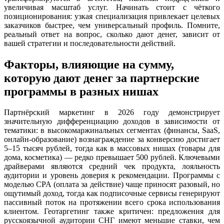
увеличивая масштаб услуг. Начинать стоит с чёткого
позиционирования: узкая специализация привлекает целевых
заказчиков быстрее, чем универсальный профиль. Помните,
реальный ответ на вопрос, сколько дают денег, зависит от
вашей стратегии и последовательности действий.
Факторы, влияющие на сумму,
которую дают денег за партнерские
программы в разных нишах
Партнёрский маркетинг в 2026 году демонстрирует
значительную дифференциацию доходов в зависимости от
тематики: в высокомаржинальных сегментах (финансы, SaaS,
онлайн-образование) вознаграждение за конверсию достигает
5–15 тысяч рублей, тогда как в массовых нишах (товары для
дома, косметика) — редко превышает 500 рублей. Ключевыми
драйверами являются средний чек продукта, лояльность
аудитории и уровень доверия к рекомендации. Программы с
моделью CPA (оплата за действие) чаще приносят разовый, но
ощутимый доход, тогда как подписочные сервисы генерируют
пассивный поток на протяжении всего срока использования
клиентом. Геотаргетинг также критичен: предложения для
русскоязычной аудитории СНГ имеют меньшие ставки, чем