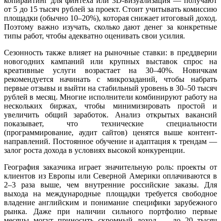
копирайтинг для финтеха или 3D-визуализация — получают
от 5 до 15 тысяч рублей за проект. Стоит учитывать комиссию
площадки (обычно 10–20%), которая снижает итоговый доход.
Поэтому важно изучать, сколько дают денег за конкретные
типы работ, чтобы адекватно оценивать свои усилия.
Сезонность также влияет на рыночные ставки: в преддверии
новогодних кампаний или крупных выставок спрос на
креативные услуги возрастает на 30–40%. Новичкам
рекомендуется начинать с микрозаданий, чтобы набрать
первые отзывы и выйти на стабильный уровень в 30–50 тысяч
рублей в месяц. Многие исполнители комбинируют работу на
нескольких биржах, чтобы минимизировать простой и
увеличить общий заработок. Анализ открытых вакансий
показывает, что технические специальности
(программирование, аудит сайтов) ценятся выше контент-
направлений. Постоянное обучение и адаптация к трендам —
залог роста дохода в условиях высокой конкуренции.
География заказчика играет значительную роль: проекты от
клиентов из Европы или Северной Америки оплачиваются в
2–3 раза выше, чем внутренние российские заказы. Для
выхода на международные площадки требуется свободное
владение английским и понимание специфики зарубежного
рынка. Даже при наличии сильного портфолио первые
месяцы могут приносить скромный доход — до 20 тысяч