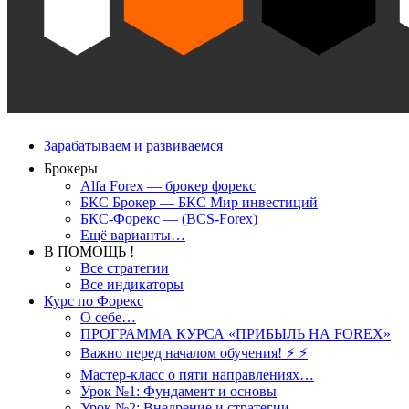
Зарабатываем и развиваемся
Брокеры
Alfa Forex — брокер форекс
БКС Брокер — БКС Мир инвестиций
БКС-Форекс — (BCS-Forex)
Ещё варианты…
В ПОМОЩЬ !
Все стратегии
Все индикаторы
Курс по Форекс
О себе…
ПРОГРАММА КУРСА «ПРИБЫЛЬ НА FOREX»
Важно перед началом обучения! ⚡ ⚡
Мастер-класс о пяти направлениях…
Урок №1: Фундамент и основы
Урок №2: Внедрение и стратегии