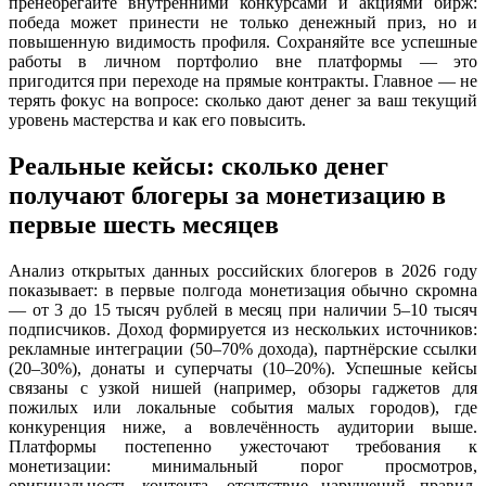
пренебрегайте внутренними конкурсами и акциями бирж:
победа может принести не только денежный приз, но и
повышенную видимость профиля. Сохраняйте все успешные
работы в личном портфолио вне платформы — это
пригодится при переходе на прямые контракты. Главное — не
терять фокус на вопросе: сколько дают денег за ваш текущий
уровень мастерства и как его повысить.
Реальные кейсы: сколько денег
получают блогеры за монетизацию в
первые шесть месяцев
Анализ открытых данных российских блогеров в 2026 году
показывает: в первые полгода монетизация обычно скромна
— от 3 до 15 тысяч рублей в месяц при наличии 5–10 тысяч
подписчиков. Доход формируется из нескольких источников:
рекламные интеграции (50–70% дохода), партнёрские ссылки
(20–30%), донаты и суперчаты (10–20%). Успешные кейсы
связаны с узкой нишей (например, обзоры гаджетов для
пожилых или локальные события малых городов), где
конкуренция ниже, а вовлечённость аудитории выше.
Платформы постепенно ужесточают требования к
монетизации: минимальный порог просмотров,
оригинальность контента, отсутствие нарушений правил.