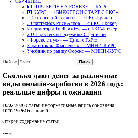
ОБУЧЕНИЕ
💵 «ПРИБЫЛЬ НА FOREX» — КУРС
💵 КУРС — «БИРЖЕВОЙ СТАРТ С БКС»
«Технический анализ» — с БКС-Брокер
30 паттернов Price Action — с БКС-Брокер
Индикаторы TradingView — с БКС-Брокер
20+ Простых и Надежных Стратегий
«Форекс с нуля» — Цикл с FxPro
Заработок на Фьючерсах — МИНИ-КУРС
Учебник по рынку Форекс — МИНИ-КУРС
Найти:
Сколько дают денег за различные
виды онлайн-заработка в 2026 году:
реальные цифры и ожидания
10/02/2026
Статьи информативные
Запись обновлена:
10/02/2026
Отзывов: 0
Открой содержание статьи