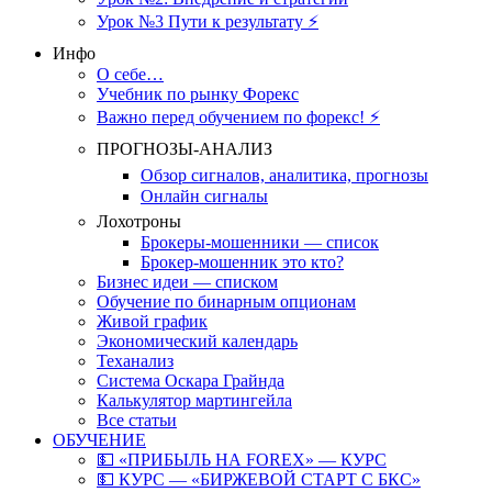
Урок №3 Пути к результату ⚡️
Инфо
О себе…
Учебник по рынку Форекс
Важно перед обучением по форекс! ⚡
ПРОГНОЗЫ-АНАЛИЗ
Обзор сигналов, аналитика, прогнозы
Онлайн сигналы
Лохотроны
Брокеры-мошенники — список
Брокер-мошенник это кто?
Бизнес идеи — списком
Обучение по бинарным опционам
Живой график
Экономический календарь
Теханализ
Система Оскара Грайнда
Калькулятор мартингейла
Все статьи
ОБУЧЕНИЕ
💵 «ПРИБЫЛЬ НА FOREX» — КУРС
💵 КУРС — «БИРЖЕВОЙ СТАРТ С БКС»