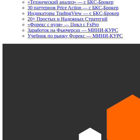
«Технический анализ» — с БКС-Брокер
30 паттернов Price Action — с БКС-Брокер
Индикаторы TradingView — с БКС-Брокер
20+ Простых и Надежных Стратегий
«Форекс с нуля» — Цикл с FxPro
Заработок на Фьючерсах — МИНИ-КУРС
Учебник по рынку Форекс — МИНИ-КУРС