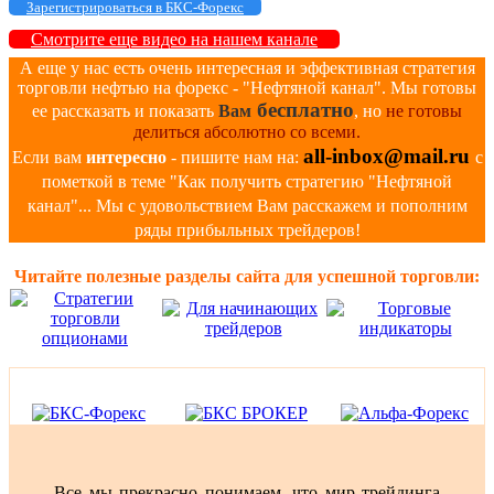
Зарегистрироваться в БКС-Форекс
Смотрите еще видео на нашем канале
А еще у нас есть очень интересная и эффективная стратегия
торговли нефтью на форекс - "Нефтяной канал". Мы готовы
бесплатно
ее рассказать и показать
Вам
, но
не готовы
делиться абсолютно со всеми.
all-inbox@mail.ru
Если вам
интересно
- пишите нам на:
с
пометкой в теме "Как получить стратегию "Нефтяной
канал"... Мы с удовольствием Вам расскажем и пополним
ряды прибыльных трейдеров!
Читайте полезные разделы сайта для успешной торговли:
Все мы прекрасно понимаем, что мир трейдинга