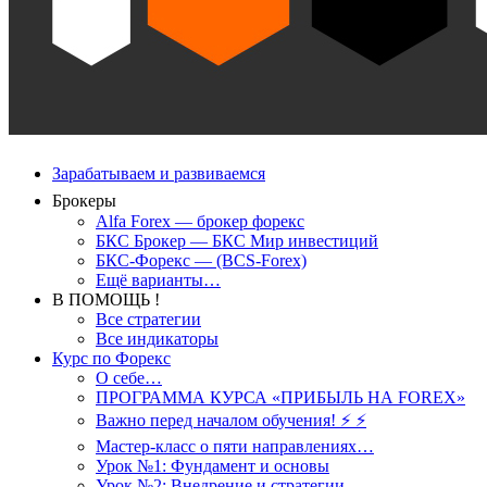
Зарабатываем и развиваемся
Брокеры
Alfa Forex — брокер форекс
БКС Брокер — БКС Мир инвестиций
БКС-Форекс — (BCS-Forex)
Ещё варианты…
В ПОМОЩЬ !
Все стратегии
Все индикаторы
Курс по Форекс
О себе…
ПРОГРАММА КУРСА «ПРИБЫЛЬ НА FOREX»
Важно перед началом обучения! ⚡ ⚡
Мастер-класс о пяти направлениях…
Урок №1: Фундамент и основы
Урок №2: Внедрение и стратегии