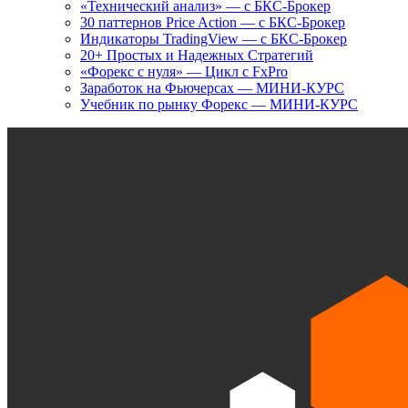
«Технический анализ» — с БКС-Брокер
30 паттернов Price Action — с БКС-Брокер
Индикаторы TradingView — с БКС-Брокер
20+ Простых и Надежных Стратегий
«Форекс с нуля» — Цикл с FxPro
Заработок на Фьючерсах — МИНИ-КУРС
Учебник по рынку Форекс — МИНИ-КУРС