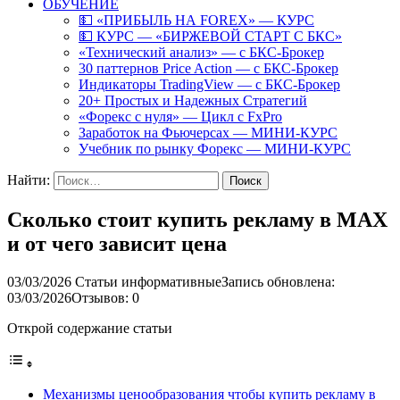
ОБУЧЕНИЕ
💵 «ПРИБЫЛЬ НА FOREX» — КУРС
💵 КУРС — «БИРЖЕВОЙ СТАРТ С БКС»
«Технический анализ» — с БКС-Брокер
30 паттернов Price Action — с БКС-Брокер
Индикаторы TradingView — с БКС-Брокер
20+ Простых и Надежных Стратегий
«Форекс с нуля» — Цикл с FxPro
Заработок на Фьючерсах — МИНИ-КУРС
Учебник по рынку Форекс — МИНИ-КУРС
Найти:
Сколько стоит купить рекламу в MAX
и от чего зависит цена
03/03/2026
Статьи информативные
Запись обновлена:
03/03/2026
Отзывов: 0
Открой содержание статьи
Механизмы ценообразования чтобы купить рекламу в