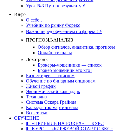
Урок №3 Пути к результату ⚡️
Инфо
О себе…
Учебник по рынку Форекс
Важно перед обучением по форекс! ⚡
ПРОГНОЗЫ-АНАЛИЗ
Обзор сигналов, аналитика, прогнозы
Онлайн сигналы
Лохотроны
Брокеры-мошенники — список
Брокер-мошенник это кто?
Бизнес идеи — списком
Обучение по бинарным опционам
Живой график
Экономический календарь
Теханализ
Система Оскара Грайнда
Калькулятор мартингейла
Все статьи
ОБУЧЕНИЕ
💵 «ПРИБЫЛЬ НА FOREX» — КУРС
💵 КУРС — «БИРЖЕВОЙ СТАРТ С БКС»