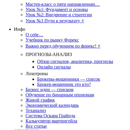
Мастер-класс о пяти направлениях…
Урок №1: Фундамент и основы
Урок №2: Внедрение и стратегии
Урок №3 Пути к результату ⚡️
Инфо
О себе…
Учебник по рынку Форекс
Важно перед обучением по форекс! ⚡
ПРОГНОЗЫ-АНАЛИЗ
Обзор сигналов, аналитика, прогнозы
Онлайн сигналы
Лохотроны
Брокеры-мошенники — список
Брокер-мошенник это кто?
Бизнес идеи — списком
Обучение по бинарным опционам
Живой график
Экономический календарь
Теханализ
Система Оскара Грайнда
Калькулятор мартингейла
Все статьи