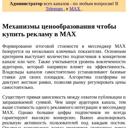
Администратор
всех каналов - по любым вопросам! В
Telegram
, в
MAX
.
Механизмы ценообразования чтобы
купить рекламу в MAX
Формирование итоговой стоимости в мессенджер MAX
базируется на нескольких ключевых показателях. Основным
критерием выступает количество подписчиков в конкретном
канале или чате. Также учитывается уровень вовлеченности
аудитории, который напрямую влияет на эффективность.
Владельцы каналов самостоятельно устанавливают базовые
ставки для своих площадок. Алгоритмы платформы не
диктуют жесткие рамки, позволяя рынку регулировать цены
самостоятельно.
Существует прямая зависимость между охватом публикации и
запрашиваемой суммой. Чем шире аудитория канала, тем
выше стоимость одного рекламного интеграции в мессенджер
MAX. Однако большие цифры подписчиков не всегда
гарантируют высокую конверсию. Важно анализировать
реальную активность пользователей под каждым постом.
Опытные маркетологи всегда проверяют статистику перед