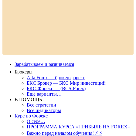
Зарабатываем и развиваемся
Брокеры
Alfa Forex — брокер форекс
БКС Брокер — БКС Мир инвестиций
БКС-Форекс — (BCS-Forex)
Ещё варианты…
В ПОМОЩЬ !
Все стратегии
Все индикаторы
Курс по Форекс
О себе…
ПРОГРАММА КУРСА «ПРИБЫЛЬ НА FOREX»
Важно перед началом обучения! ⚡ ⚡