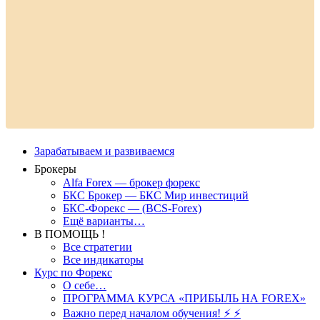
Зарабатываем и развиваемся
Брокеры
Alfa Forex — брокер форекс
БКС Брокер — БКС Мир инвестиций
БКС-Форекс — (BCS-Forex)
Ещё варианты…
В ПОМОЩЬ !
Все стратегии
Все индикаторы
Курс по Форекс
О себе…
ПРОГРАММА КУРСА «ПРИБЫЛЬ НА FOREX»
Важно перед началом обучения! ⚡ ⚡