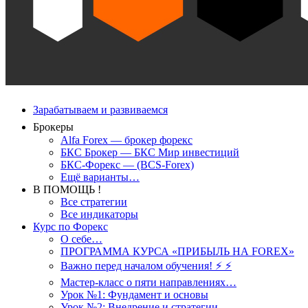
Зарабатываем и развиваемся
Брокеры
Alfa Forex — брокер форекс
БКС Брокер — БКС Мир инвестиций
БКС-Форекс — (BCS-Forex)
Ещё варианты…
В ПОМОЩЬ !
Все стратегии
Все индикаторы
Курс по Форекс
О себе…
ПРОГРАММА КУРСА «ПРИБЫЛЬ НА FOREX»
Важно перед началом обучения! ⚡ ⚡
Мастер-класс о пяти направлениях…
Урок №1: Фундамент и основы
Урок №2: Внедрение и стратегии