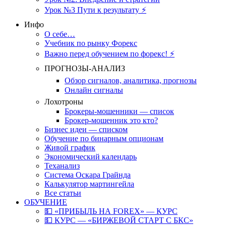
Урок №3 Пути к результату ⚡️
Инфо
О себе…
Учебник по рынку Форекс
Важно перед обучением по форекс! ⚡
ПРОГНОЗЫ-АНАЛИЗ
Обзор сигналов, аналитика, прогнозы
Онлайн сигналы
Лохотроны
Брокеры-мошенники — список
Брокер-мошенник это кто?
Бизнес идеи — списком
Обучение по бинарным опционам
Живой график
Экономический календарь
Теханализ
Система Оскара Грайнда
Калькулятор мартингейла
Все статьи
ОБУЧЕНИЕ
💵 «ПРИБЫЛЬ НА FOREX» — КУРС
💵 КУРС — «БИРЖЕВОЙ СТАРТ С БКС»