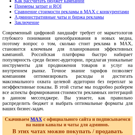
Как рассчитать бюджет кампании
Примеры затрат и ROI
Сравнение стоимости рекламы в MAX с конкурентами
Административные чаты и биржа рекламы
Заключение
Современный цифровой ландшафт требует от маркетологов
глубокого понимания ценообразования в новых медиа,
поэтому вопрос о том, сколько стоит реклама в MAX,
становится ключевым для планирования эффективных
кампаний. Российская платформа быстро набирает
популярность среди бизнес-аудитории, предлагая уникальные
инструменты для продвижения товаров и услуг на
внутреннем рынке. Точное знание тарифов позволяет
компаниям оптимизировать расходы и достигать
максимального охвата целевой аудитории без переплат за
неэффективные показы. В этой статье мы подробно разберем
все аспекты формирования стоимости рекламных интеграций
в данном мессенджере. Вы узнаете, как правильно
распределить бюджет и выбрать оптимальные форматы для
ваших бизнес-задач.
Скачиваем
MAX
с официального сайта и подписываемся
на наши каналы и чаты для админов.
В этих чатах можно покупать / продавать