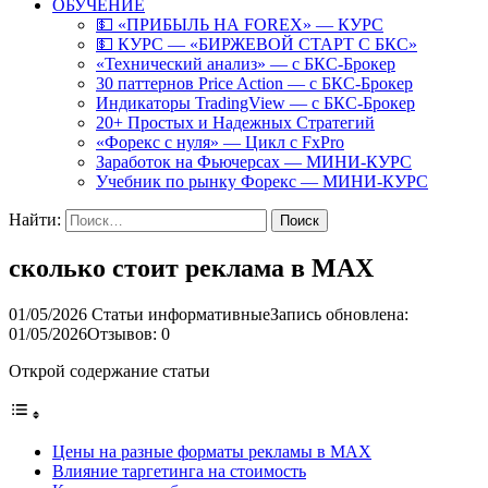
ОБУЧЕНИЕ
💵 «ПРИБЫЛЬ НА FOREX» — КУРС
💵 КУРС — «БИРЖЕВОЙ СТАРТ С БКС»
«Технический анализ» — с БКС-Брокер
30 паттернов Price Action — с БКС-Брокер
Индикаторы TradingView — с БКС-Брокер
20+ Простых и Надежных Стратегий
«Форекс с нуля» — Цикл с FxPro
Заработок на Фьючерсах — МИНИ-КУРС
Учебник по рынку Форекс — МИНИ-КУРС
Найти:
сколько стоит реклама в MAX
01/05/2026
Статьи информативные
Запись обновлена:
01/05/2026
Отзывов: 0
Открой содержание статьи
Цены на разные форматы рекламы в MAX
Влияние таргетинга на стоимость