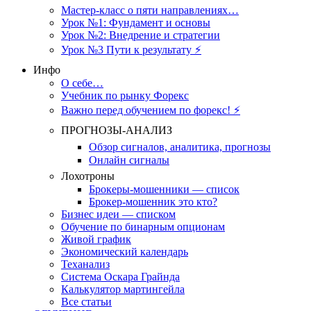
Мастер-класс о пяти направлениях…
Урок №1: Фундамент и основы
Урок №2: Внедрение и стратегии
Урок №3 Пути к результату ⚡️
Инфо
О себе…
Учебник по рынку Форекс
Важно перед обучением по форекс! ⚡
ПРОГНОЗЫ-АНАЛИЗ
Обзор сигналов, аналитика, прогнозы
Онлайн сигналы
Лохотроны
Брокеры-мошенники — список
Брокер-мошенник это кто?
Бизнес идеи — списком
Обучение по бинарным опционам
Живой график
Экономический календарь
Теханализ
Система Оскара Грайнда
Калькулятор мартингейла
Все статьи