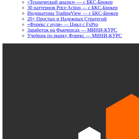
«Технический анализ» — с БКС-Брокер
30 паттернов Price Action — с БКС-Брокер
Индикаторы TradingView — с БКС-Брокер
20+ Простых и Надежных Стратегий
«Форекс с нуля» — Цикл с FxPro
Заработок на Фьючерсах — МИНИ-КУРС
Учебник по рынку Форекс — МИНИ-КУРС