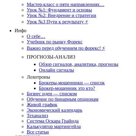
Мастер-класс о пяти направлениях…
Урок №1: Фундамент и основы
Урок №2: Внедрение и стратегии
Урок №3 Пути к результату ⚡️
Инфо
О себе…
Учебник по рынку Форекс
Важно перед обучением по форекс! ⚡
ПРОГНОЗЫ-АНАЛИЗ
Обзор сигналов, аналитика, прогнозы
Онлайн сигналы
Лохотроны
Брокеры-мошенники — список
Брокер-мошенник это кто?
Бизнес идеи — списком
Обучение по бинарным опционам
Живой график
Экономический календарь
Теханализ
Система Оскара Грайнда
Калькулятор мартингейла
Все статьи