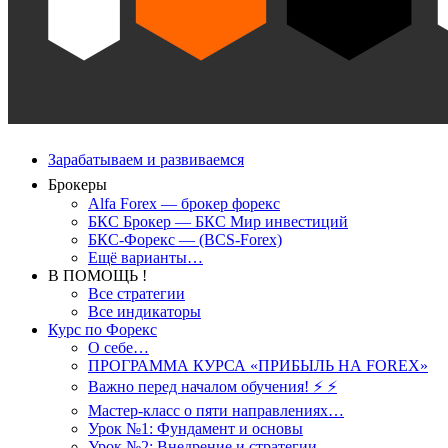
Зарабатываем и развиваемся
Брокеры
Alfa Forex — брокер форекс
БКС Брокер — БКС Мир инвестиций
БКС-Форекс — (BCS-Forex)
Ещё варианты…
В ПОМОЩЬ !
Все стратегии
Все индикаторы
Курс по Форекс
О себе…
ПРОГРАММА КУРСА «ПРИБЫЛЬ НА FOREX»
Важно перед началом обучения! ⚡ ⚡
Мастер-класс о пяти направлениях…
Урок №1: Фундамент и основы
Урок №2: Внедрение и стратегии