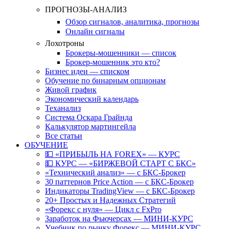
ПРОГНОЗЫ-АНАЛИЗ
Обзор сигналов, аналитика, прогнозы
Онлайн сигналы
Лохотроны
Брокеры-мошенники — список
Брокер-мошенник это кто?
Бизнес идеи — списком
Обучение по бинарным опционам
Живой график
Экономический календарь
Теханализ
Система Оскара Грайнда
Калькулятор мартингейла
Все статьи
ОБУЧЕНИЕ
💵 «ПРИБЫЛЬ НА FOREX» — КУРС
💵 КУРС — «БИРЖЕВОЙ СТАРТ С БКС»
«Технический анализ» — с БКС-Брокер
30 паттернов Price Action — с БКС-Брокер
Индикаторы TradingView — с БКС-Брокер
20+ Простых и Надежных Стратегий
«Форекс с нуля» — Цикл с FxPro
Заработок на Фьючерсах — МИНИ-КУРС
Учебник по рынку Форекс — МИНИ-КУРС