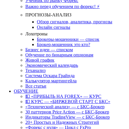
Учебник по рынку Форекс
Важно перед обучением по форекс! ⚡
ПРОГНОЗЫ-АНАЛИЗ
Обзор сигналов, аналитика, прогнозы
Онлайн сигналы
Лохотроны
Брокеры-мошенники — список
Брокер-мошенник это кто?
Бизнес идеи — списком
Обучение по бинарным опционам
Живой график
Экономический календарь
Теханализ
Система Оскара Грайнда
Калькулятор мартингейла
Все статьи
ОБУЧЕНИЕ
💵 «ПРИБЫЛЬ НА FOREX» — КУРС
💵 КУРС — «БИРЖЕВОЙ СТАРТ С БКС»
«Технический анализ» — с БКС-Брокер
30 паттернов Price Action — с БКС-Брокер
Индикаторы TradingView — с БКС-Брокер
20+ Простых и Надежных Стратегий
«Форекс с нуля» — Цикл с FxPro