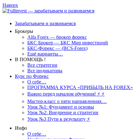
Наверх
Зарабатываем и развиваемся
Брокеры
Alfa Forex — брокер форекс
БКС Брокер — БКС Мир инвестиций
БКС-Форекс — (BCS-Forex)
Ещё варианты…
В ПОМОЩЬ !
Все стратегии
Все индикаторы
Курс по Форекс
О себе…
ПРОГРАММА КУРСА «ПРИБЫЛЬ НА FOREX»
Важно перед началом обучения! ⚡ ⚡
Мастер-класс о пяти направлениях…
Урок №1: Фундамент и основы
Урок №2: Внедрение и стратегии
Урок №3 Пути к результату ⚡️
Инфо
О себе…