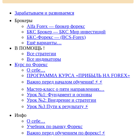
Зарабатываем и развиваемся
Брокеры
Alfa Forex — брокер форекс
БКС Брокер — БКС Мир инвестиций
БКС-Форекс — (BCS-Forex)
Ещё варианты…
В ПОМОЩЬ !
Все стратегии
Все индикаторы
Курс по Форекс
О себе…
ПРОГРАММА КУРСА «ПРИБЫЛЬ НА FOREX»
Важно перед началом обучения! ⚡ ⚡
Мастер-класс о пяти направлениях…
Урок №1: Фундамент и основы
Урок №2: Внедрение и стратегии
Урок №3 Пути к результату ⚡️
Инфо
О себе…
Учебник по рынку Форекс
Важно перед обучением по форекс! ⚡