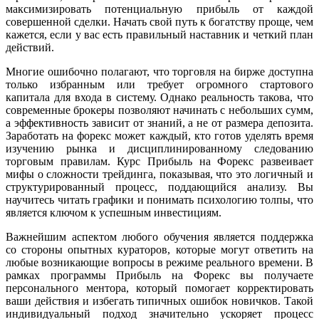
максимизировать потенциальную прибыль от каждой
совершенной сделки. Начать свой путь к богатству проще, чем
кажется, если у вас есть правильный наставник и четкий план
действий.
Многие ошибочно полагают, что торговля на бирже доступна
только избранным или требует огромного стартового
капитала для входа в систему. Однако реальность такова, что
современные брокеры позволяют начинать с небольших сумм,
а эффективность зависит от знаний, а не от размера депозита.
Заработать на форекс может каждый, кто готов уделять время
изучению рынка и дисциплинированному следованию
торговым правилам. Курс Прибыль на Форекс развеивает
мифы о сложности трейдинга, показывая, что это логичный и
структурированный процесс, поддающийся анализу. Вы
научитесь читать графики и понимать психологию толпы, что
является ключом к успешным инвестициям.
Важнейшим аспектом любого обучения является поддержка
со стороны опытных кураторов, которые могут ответить на
любые возникающие вопросы в режиме реального времени. В
рамках программы Прибыль на Форекс вы получаете
персонального ментора, который помогает корректировать
ваши действия и избегать типичных ошибок новичков. Такой
индивидуальный подход значительно ускоряет процесс