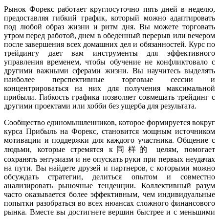
Рынок Форекс работает круглосуточно пять дней в неделю,
предоставляя гибкий график, который можно адаптировать
под любой образ жизни и ритм дня. Вы можете торговать
утром перед работой, днем в обеденный перерыв или вечером
после завершения всех домашних дел и обязанностей. Курс по
трейдингу дает вам инструменты для эффективного
управления временем, чтобы обучение не конфликтовало с
другими важными сферами жизни. Вы научитесь выделять
наиболее перспективные торговые сессии и
концентрироваться на них для получения максимальной
прибыли. Гибкость графика позволяет совмещать трейдинг с
другими проектами или хобби без ущерба для результата.
Сообщество единомышленников, которое формируется вокруг
курса Прибыль на Форекс, становится мощным источником
мотивации и поддержки для каждого участника. Общение с
людьми, которые стремятся к同样的 целям, помогает
сохранять энтузиазм и не опускать руки при первых неудачах
на пути. Вы найдете друзей и партнеров, с которыми можно
обсуждать стратегии, делиться опытом и совместно
анализировать рыночные тенденции. Коллективный разум
часто оказывается более эффективным, чем индивидуальные
попытки разобраться во всех нюансах сложного финансового
рынка. Вместе вы достигнете вершин быстрее и с меньшими