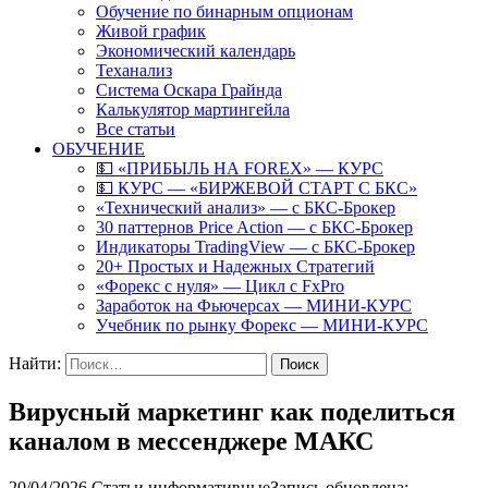
Обучение по бинарным опционам
Живой график
Экономический календарь
Теханализ
Система Оскара Грайнда
Калькулятор мартингейла
Все статьи
ОБУЧЕНИЕ
💵 «ПРИБЫЛЬ НА FOREX» — КУРС
💵 КУРС — «БИРЖЕВОЙ СТАРТ С БКС»
«Технический анализ» — с БКС-Брокер
30 паттернов Price Action — с БКС-Брокер
Индикаторы TradingView — с БКС-Брокер
20+ Простых и Надежных Стратегий
«Форекс с нуля» — Цикл с FxPro
Заработок на Фьючерсах — МИНИ-КУРС
Учебник по рынку Форекс — МИНИ-КУРС
Найти:
Вирусный маркетинг как поделиться
каналом в мессенджере МАКС
20/04/2026
Статьи информативные
Запись обновлена: