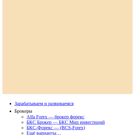
Зарабатываем и развиваемся
Брокеры
Alfa Forex — брокер форекс
БКС Брокер — БКС Мир инвестиций
БКС-Форекс — (BCS-Forex)
Ещё варианты…