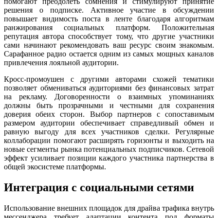
помогают преодолеть сомнения и стимулируют принятие
решения о подписке. Активное участие в обсуждении
повышает видимость поста в ленте благодаря алгоритмам
ранжирования социальных платформ. Положительная
репутация автора способствует тому, что другие участники
сами начинают рекомендовать ваш ресурс своим знакомым.
Сарафанное радио остается одним из самых мощных каналов
привлечения лояльной аудитории.
Кросс-промоушен с другими авторами схожей тематики
позволяет обмениваться аудиториями без финансовых затрат
на рекламу. Договоренности о взаимных упоминаниях
должны быть прозрачными и честными для сохранения
доверия обеих сторон. Выбор партнеров с сопоставимым
размером аудитории обеспечивает справедливый обмен и
равную выгоду для всех участников сделки. Регулярные
коллаборации помогают расширять горизонты и выходить на
новые сегменты рынка потенциальных подписчиков. Сетевой
эффект усиливает позиции каждого участника партнерства в
общей экосистеме платформы.
Интеграция с социальными сетями
Использование внешних площадок для драйва трафика внутрь
мессенджера требует адаптации контента под форматы