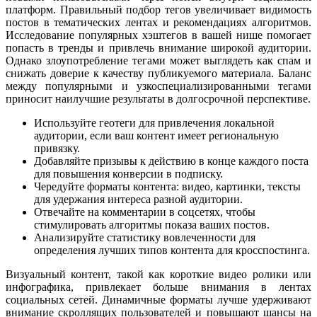
платформ. Правильный подбор тегов увеличивает видимость
постов в тематических лентах и рекомендациях алгоритмов.
Исследование популярных хэштегов в вашей нише помогает
попасть в тренды и привлечь внимание широкой аудитории.
Однако злоупотребление тегами может выглядеть как спам и
снижать доверие к качеству публикуемого материала. Баланс
между популярными и узкоспециализированными тегами
приносит наилучшие результаты в долгосрочной перспективе.
Используйте геотеги для привлечения локальной
аудитории, если ваш контент имеет региональную
привязку.
Добавляйте призывы к действию в конце каждого поста
для повышения конверсии в подписку.
Чередуйте форматы контента: видео, картинки, тексты
для удержания интереса разной аудитории.
Отвечайте на комментарии в соцсетях, чтобы
стимулировать алгоритмы показа ваших постов.
Анализируйте статистику вовлеченности для
определения лучших типов контента для кросспостинга.
Визуальный контент, такой как короткие видео ролики или
инфографика, привлекает больше внимания в лентах
социальных сетей. Динамичные форматы лучше удерживают
внимание скроллящих пользователей и повышают шансы на