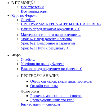
В ПОМОЩЬ !
Все стратегии
Все индикаторы
Курс по Форекс
О себе…
ПРОГРАММА КУРСА «ПРИБЫЛЬ НА FOREX»
Важно перед началом обучения! ⚡ ⚡
Мастер-класс о пяти направлениях…
Урок №1: Фундамент и основы
Урок №2: Внедрение и стратегии
Урок №3 Пути к результату ⚡️
Инфо
О себе…
Учебник по рынку Форекс
Важно перед обучением по форекс! ⚡
ПРОГНОЗЫ-АНАЛИЗ
Обзор сигналов, аналитика, прогнозы
Онлайн сигналы
Лохотроны
Брокеры-мошенники — список
Брокер-мошенник это кто?
Бизнес идеи — списком