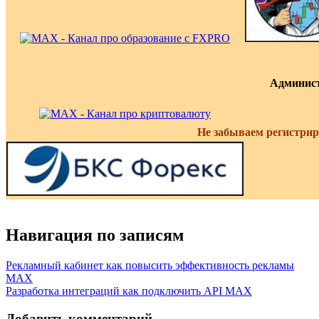
Админис
Не забываем регистрир
Навигация по записям
Рекламный кабинет как повысить эффективность рекламы
MAX
Разработка интеграций как подключить API MAX
Добавить комментарий