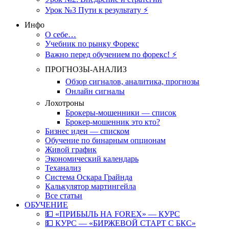
Урок №3 Пути к результату ⚡️
Инфо
О себе…
Учебник по рынку Форекс
Важно перед обучением по форекс! ⚡
ПРОГНОЗЫ-АНАЛИЗ
Обзор сигналов, аналитика, прогнозы
Онлайн сигналы
Лохотроны
Брокеры-мошенники — список
Брокер-мошенник это кто?
Бизнес идеи — списком
Обучение по бинарным опционам
Живой график
Экономический календарь
Теханализ
Система Оскара Грайнда
Калькулятор мартингейла
Все статьи
ОБУЧЕНИЕ
💵 «ПРИБЫЛЬ НА FOREX» — КУРС
💵 КУРС — «БИРЖЕВОЙ СТАРТ С БКС»