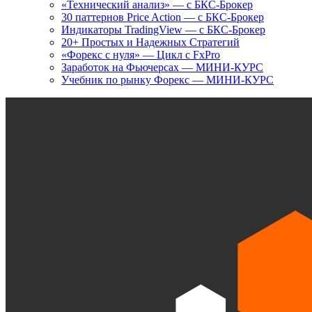
«Технический анализ» — с БКС-Брокер
30 паттернов Price Action — с БКС-Брокер
Индикаторы TradingView — с БКС-Брокер
20+ Простых и Надежных Стратегий
«Форекс с нуля» — Цикл с FxPro
Заработок на Фьючерсах — МИНИ-КУРС
Учебник по рынку Форекс — МИНИ-КУРС