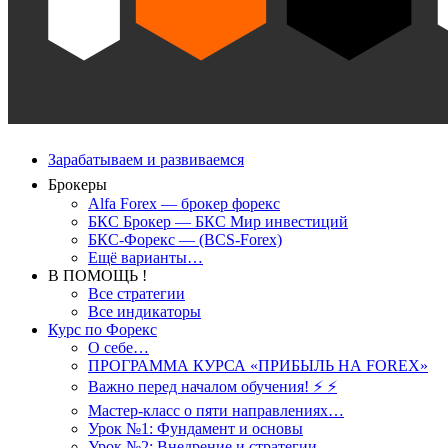
Зарабатываем и развиваемся
Брокеры
Alfa Forex — брокер форекс
БКС Брокер — БКС Мир инвестиций
БКС-Форекс — (BCS-Forex)
Ещё варианты…
В ПОМОЩЬ !
Все стратегии
Все индикаторы
Курс по Форекс
О себе…
ПРОГРАММА КУРСА «ПРИБЫЛЬ НА FOREX»
Важно перед началом обучения! ⚡ ⚡
Мастер-класс о пяти направлениях…
Урок №1: Фундамент и основы
Урок №2: Внедрение и стратегии