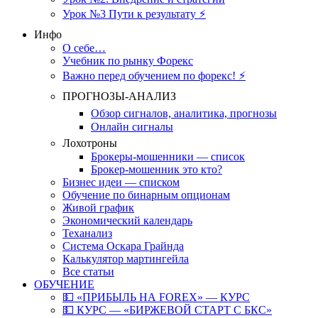
Урок №3 Пути к результату ⚡️
Инфо
О себе…
Учебник по рынку Форекс
Важно перед обучением по форекс! ⚡
ПРОГНОЗЫ-АНАЛИЗ
Обзор сигналов, аналитика, прогнозы
Онлайн сигналы
Лохотроны
Брокеры-мошенники — список
Брокер-мошенник это кто?
Бизнес идеи — списком
Обучение по бинарным опционам
Живой график
Экономический календарь
Теханализ
Система Оскара Грайнда
Калькулятор мартингейла
Все статьи
ОБУЧЕНИЕ
💵 «ПРИБЫЛЬ НА FOREX» — КУРС
💵 КУРС — «БИРЖЕВОЙ СТАРТ С БКС»