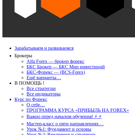
Зарабатываем и развиваемся
Брокеры
Alfa Forex — брокер форекс
БКС Брокер — БКС Мир инвестиций
БКС-Форекс — (BCS-Forex)
Ещё варианты…
В ПОМОЩЬ !
Все стратегии
Все индикаторы
Курс по Форекс
О себе…
ПРОГРАММА КУРСА «ПРИБЫЛЬ НА FOREX»
Важно перед началом обучения! ⚡ ⚡
Мастер-класс о пяти направлениях…
Урок №1: Фундамент и основы
Урок №2: Внедрение и стратегии