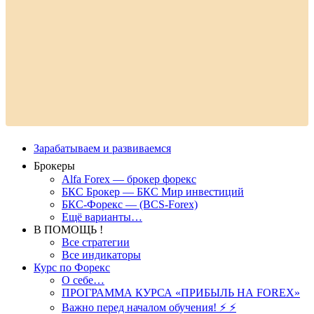
Зарабатываем и развиваемся
Брокеры
Alfa Forex — брокер форекс
БКС Брокер — БКС Мир инвестиций
БКС-Форекс — (BCS-Forex)
Ещё варианты…
В ПОМОЩЬ !
Все стратегии
Все индикаторы
Курс по Форекс
О себе…
ПРОГРАММА КУРСА «ПРИБЫЛЬ НА FOREX»
Важно перед началом обучения! ⚡ ⚡