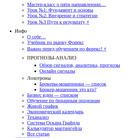
Мастер-класс о пяти направлениях…
Урок №1: Фундамент и основы
Урок №2: Внедрение и стратегии
Урок №3 Пути к результату ⚡️
Инфо
О себе…
Учебник по рынку Форекс
Важно перед обучением по форекс! ⚡
ПРОГНОЗЫ-АНАЛИЗ
Обзор сигналов, аналитика, прогнозы
Онлайн сигналы
Лохотроны
Брокеры-мошенники — список
Брокер-мошенник это кто?
Бизнес идеи — списком
Обучение по бинарным опционам
Живой график
Экономический календарь
Теханализ
Система Оскара Грайнда
Калькулятор мартингейла
Все статьи