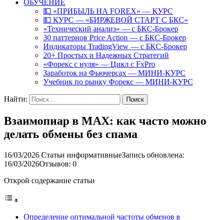
ОБУЧЕНИЕ
💵 «ПРИБЫЛЬ НА FOREX» — КУРС
💵 КУРС — «БИРЖЕВОЙ СТАРТ С БКС»
«Технический анализ» — с БКС-Брокер
30 паттернов Price Action — с БКС-Брокер
Индикаторы TradingView — с БКС-Брокер
20+ Простых и Надежных Стратегий
«Форекс с нуля» — Цикл с FxPro
Заработок на Фьючерсах — МИНИ-КУРС
Учебник по рынку Форекс — МИНИ-КУРС
Найти:
Взаимопиар в MAX: как часто можно
делать обмены без спама
16/03/2026
Статьи информативные
Запись обновлена:
16/03/2026
Отзывов: 0
Открой содержание статьи
Определение оптимальной частоты обменов в