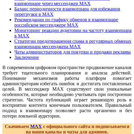
взаимопиаре через мессенджер MAX
Баланс периодичности взаимопиара для избежания
перегрузки в MAX
Рекомендации по графику обменов в взаимопиаре
российском мессенджере MAX
Мониторинг реакции аудитории на частоту взаимопиара
в MAX
Стратегии предотвращения спама в регулярных обменах
взаимопиара мессенджера MAX
Чаты администраторов для покупки и продажи рекламы
Заключение
В современном цифровом пространстве продвижение каналов
требует тщательного планирования и анализа действий.
Понимание механизмов работы платформ помогает
администраторам избегать ошибок и достигать поставленных
целей. В мессенджер MAX существуют свои уникальные
особенности, которые необходимо учитывать при построении
стратегии. Частота публикаций играет решающую роль в
восприятии контента конечным пользователем. Правильный
подход к взаимопиару позволяет расти органично и без
потери лояльной аудитории.
Скачиваем
MAX
с официального сайта и подписываемся
на наши каналы и чаты для админов.