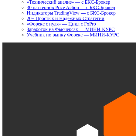
«Технический анализ» — с БКС-Брокер
30 паттернов Price Action — с БКС-Брокер
Индикаторы TradingView — с БКС-Брокер
20+ Простых и Надежных Стратегий
«Форекс с нуля» — Цикл с FxPro
Заработок на Фьючерсах — МИНИ-КУРС
Учебник по рынку Форекс — МИНИ-КУРС