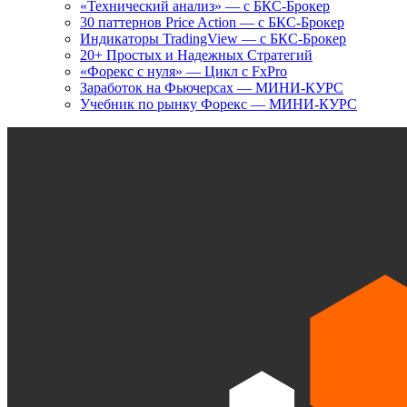
«Технический анализ» — с БКС-Брокер
30 паттернов Price Action — с БКС-Брокер
Индикаторы TradingView — с БКС-Брокер
20+ Простых и Надежных Стратегий
«Форекс с нуля» — Цикл с FxPro
Заработок на Фьючерсах — МИНИ-КУРС
Учебник по рынку Форекс — МИНИ-КУРС