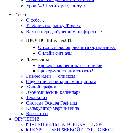
Урок №3 Пути к результату ⚡️
Инфо
О себе…
Учебник по рынку Форекс
Важно перед обучением по форекс! ⚡
ПРОГНОЗЫ-АНАЛИЗ
Обзор сигналов, аналитика, прогнозы
Онлайн сигналы
Лохотроны
Брокеры-мошенники — список
Брокер-мошенник это кто?
Бизнес идеи — списком
Обучение по бинарным опционам
Живой график
Экономический календарь
Теханализ
Система Оскара Грайнда
Калькулятор мартингейла
Все статьи
ОБУЧЕНИЕ
💵 «ПРИБЫЛЬ НА FOREX» — КУРС
💵 КУРС — «БИРЖЕВОЙ СТАРТ С БКС»