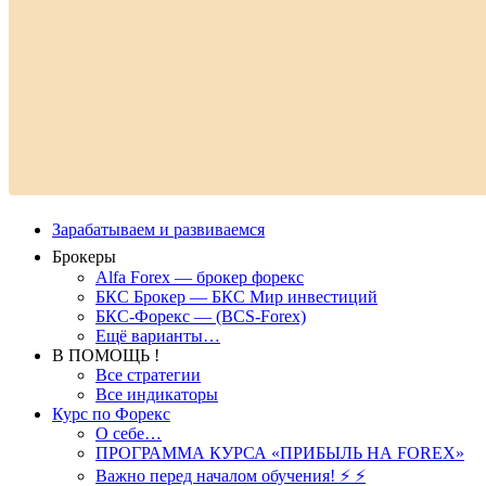
Зарабатываем и развиваемся
Брокеры
Alfa Forex — брокер форекс
БКС Брокер — БКС Мир инвестиций
БКС-Форекс — (BCS-Forex)
Ещё варианты…
В ПОМОЩЬ !
Все стратегии
Все индикаторы
Курс по Форекс
О себе…
ПРОГРАММА КУРСА «ПРИБЫЛЬ НА FOREX»
Важно перед началом обучения! ⚡ ⚡