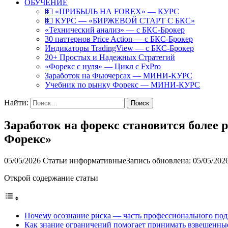
ОБУЧЕНИЕ
💵 «ПРИБЫЛЬ НА FOREX» — КУРС
💵 КУРС — «БИРЖЕВОЙ СТАРТ С БКС»
«Технический анализ» — с БКС-Брокер
30 паттернов Price Action — с БКС-Брокер
Индикаторы TradingView — с БКС-Брокер
20+ Простых и Надежных Стратегий
«Форекс с нуля» — Цикл с FxPro
Заработок на Фьючерсах — МИНИ-КУРС
Учебник по рынку Форекс — МИНИ-КУРС
Найти:
Заработок на форекс становится более 
Форекс»
05/05/2026
Статьи информативные
Запись обновлена: 05/05/202
Открой содержание статьи
Почему осознание риска — часть профессионального под
Как знание ограничений помогает принимать взвешенны