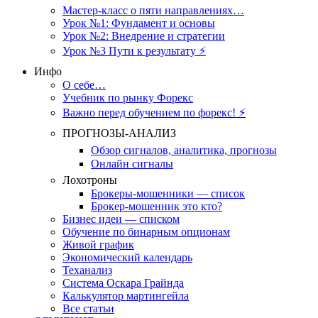
Мастер-класс о пяти направлениях…
Урок №1: Фундамент и основы
Урок №2: Внедрение и стратегии
Урок №3 Пути к результату ⚡️
Инфо
О себе…
Учебник по рынку Форекс
Важно перед обучением по форекс! ⚡
ПРОГНОЗЫ-АНАЛИЗ
Обзор сигналов, аналитика, прогнозы
Онлайн сигналы
Лохотроны
Брокеры-мошенники — список
Брокер-мошенник это кто?
Бизнес идеи — списком
Обучение по бинарным опционам
Живой график
Экономический календарь
Теханализ
Система Оскара Грайнда
Калькулятор мартингейла
Все статьи