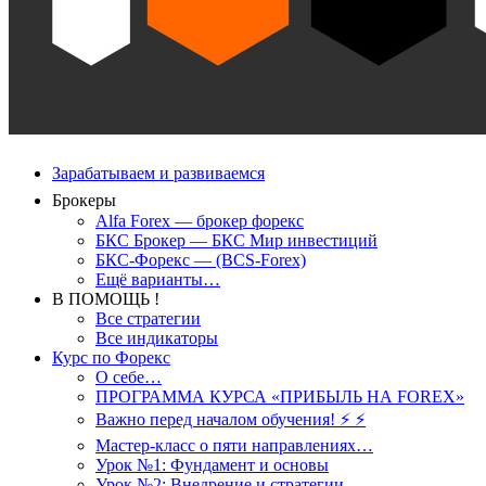
Зарабатываем и развиваемся
Брокеры
Alfa Forex — брокер форекс
БКС Брокер — БКС Мир инвестиций
БКС-Форекс — (BCS-Forex)
Ещё варианты…
В ПОМОЩЬ !
Все стратегии
Все индикаторы
Курс по Форекс
О себе…
ПРОГРАММА КУРСА «ПРИБЫЛЬ НА FOREX»
Важно перед началом обучения! ⚡ ⚡
Мастер-класс о пяти направлениях…
Урок №1: Фундамент и основы
Урок №2: Внедрение и стратегии