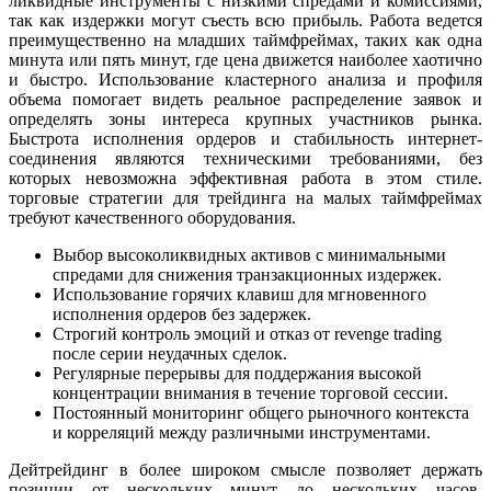
ликвидные инструменты с низкими спредами и комиссиями,
так как издержки могут съесть всю прибыль. Работа ведется
преимущественно на младших таймфреймах, таких как одна
минута или пять минут, где цена движется наиболее хаотично
и быстро. Использование кластерного анализа и профиля
объема помогает видеть реальное распределение заявок и
определять зоны интереса крупных участников рынка.
Быстрота исполнения ордеров и стабильность интернет-
соединения являются техническими требованиями, без
которых невозможна эффективная работа в этом стиле.
торговые стратегии для трейдинга на малых таймфреймах
требуют качественного оборудования.
Выбор высоколиквидных активов с минимальными
спредами для снижения транзакционных издержек.
Использование горячих клавиш для мгновенного
исполнения ордеров без задержек.
Строгий контроль эмоций и отказ от revenge trading
после серии неудачных сделок.
Регулярные перерывы для поддержания высокой
концентрации внимания в течение торговой сессии.
Постоянный мониторинг общего рыночного контекста
и корреляций между различными инструментами.
Дейтрейдинг в более широком смысле позволяет держать
позиции от нескольких минут до нескольких часов,