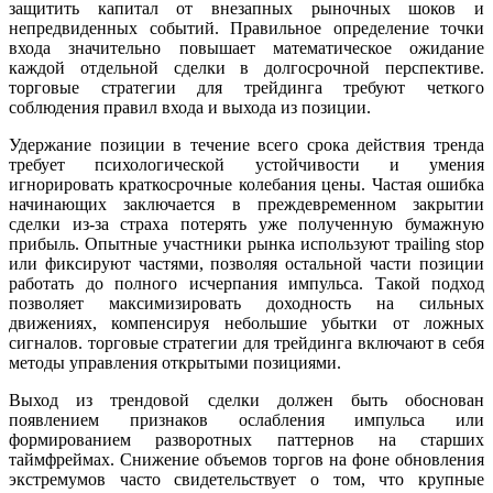
защитить капитал от внезапных рыночных шоков и
непредвиденных событий. Правильное определение точки
входа значительно повышает математическое ожидание
каждой отдельной сделки в долгосрочной перспективе.
торговые стратегии для трейдинга требуют четкого
соблюдения правил входа и выхода из позиции.
Удержание позиции в течение всего срока действия тренда
требует психологической устойчивости и умения
игнорировать краткосрочные колебания цены. Частая ошибка
начинающих заключается в преждевременном закрытии
сделки из-за страха потерять уже полученную бумажную
прибыль. Опытные участники рынка используют трailing stop
или фиксируют частями, позволяя остальной части позиции
работать до полного исчерпания импульса. Такой подход
позволяет максимизировать доходность на сильных
движениях, компенсируя небольшие убытки от ложных
сигналов. торговые стратегии для трейдинга включают в себя
методы управления открытыми позициями.
Выход из трендовой сделки должен быть обоснован
появлением признаков ослабления импульса или
формированием разворотных паттернов на старших
таймфреймах. Снижение объемов торгов на фоне обновления
экстремумов часто свидетельствует о том, что крупные