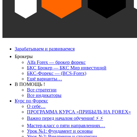
Зарабатываем и развиваемся
Брокеры
Alfa Forex — брокер форекс
БКС Брокер — БКС Мир инвестиций
БКС-Форекс — (BCS-Forex)
Ещё варианты…
В ПОМОЩЬ !
Все стратегии
Все индикаторы
Курс по Форекс
О себе…
ПРОГРАММА КУРСА «ПРИБЫЛЬ НА FOREX»
Важно перед началом обучения! ⚡ ⚡
Мастер-класс о пяти направлениях…
Урок №1: Фундамент и основы
Урок №2: Внедрение и стратегии