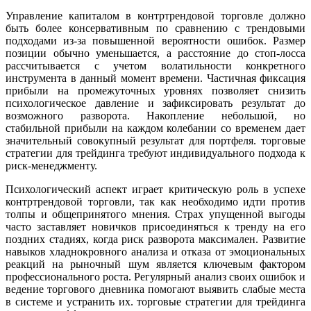
Управление капиталом в контртрендовой торговле должно
быть более консервативным по сравнению с трендовыми
подходами из-за повышенной вероятности ошибок. Размер
позиции обычно уменьшается, а расстояние до стоп-лосса
рассчитывается с учетом волатильности конкретного
инструмента в данный момент времени. Частичная фиксация
прибыли на промежуточных уровнях позволяет снизить
психологическое давление и зафиксировать результат до
возможного разворота. Накопление небольшой, но
стабильной прибыли на каждом колебании со временем дает
значительный совокупный результат для портфеля. торговые
стратегии для трейдинга требуют индивидуального подхода к
риск-менеджменту.
Психологический аспект играет критическую роль в успехе
контртрендовой торговли, так как необходимо идти против
толпы и общепринятого мнения. Страх упущенной выгоды
часто заставляет новичков присоединяться к тренду на его
поздних стадиях, когда риск разворота максимален. Развитие
навыков хладнокровного анализа и отказа от эмоциональных
реакций на рыночный шум является ключевым фактором
профессионального роста. Регулярный анализ своих ошибок и
ведение торгового дневника помогают выявить слабые места
в системе и устранить их. торговые стратегии для трейдинга