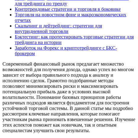
для трейдинга по тренду
Контртрендовые стратегии и торговля в боковике
Торговля на новостном фоне и макроэкономических
отчетах
Скальпинг и дейтрейдинг: стратегии для
внутридневной торговли
Бэктестинг: как протестировать торговые стратегии для
трейдинга на истории
Заработок на Форекс и криптотрейдинге с БКС-
брокером
Современный финансовый рынок предлагает множество
возможностей для получения дохода, однако успех во многом
зависит от выбора правильного подхода к анализу и
исполнению сделок. Грамотно подобранные методы
позволяют минимизировать риски и максимизировать
потенциальную прибыль даже в условиях высокой
волатильности. Понимание базовых принципов работы
различных подходов является фундаментом для построения
устойчивой торговой системы. В данной статье мы подробно
рассмотрим ключевые направления, которые помогают
участникам рынка принимать взвешенные решения. Изучение
этих аспектов поможет как новичкам, так и опытным
специалистам улучшить свои результаты.