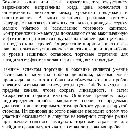
Боковой рынок или флэт характеризуется отсутствием
выраженного направления, когда цена колеблется в
определенном диапазоне между уровнями поддержки и
сопротивления. В таких условиях трендовые системы
генерируют множество ложных сигналов, приводя к сериям
мелких убытков и размыванию торгового капитала.
Контртрендовые же методы показывают свою максимальную
эффективность, позволяя покупать на нижней границе канала
и продавать на верхней. Определение ширины канала и его
наклона помогает установить реалистичные цели по прибыли
и уровни защитных остановок. торговые стратегии для
трейдинга во флэте отличаются от трендовых подходов.
Важным аспектом торговли в боковике является умение
распознавать моменты пробоя диапазона, которые часто
происходят внезапно и с большим объемом. Ложные пробои
являются частым явлением, когда цена briefly выходит за
пределы канала, чтобы собрать ликвидность, а затем
возвращается обратно внутрь. Опытные трейдеры ждут
подтверждения пробоя закрытием свечи за пределами
диапазона или повторным тестом пробитого уровня с другой
стороны. Игнорирование этого правила приводит к тому, что
участник оказывается в ловушке на неверной стороне рынка
при начале сильного импульса. торговые стратегии для
трейдинга должны учитывать возможность ложных пробоев.