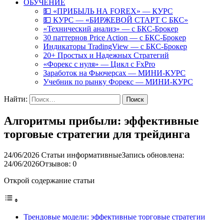
ОБУЧЕНИЕ
💵 «ПРИБЫЛЬ НА FOREX» — КУРС
💵 КУРС — «БИРЖЕВОЙ СТАРТ С БКС»
«Технический анализ» — с БКС-Брокер
30 паттернов Price Action — с БКС-Брокер
Индикаторы TradingView — с БКС-Брокер
20+ Простых и Надежных Стратегий
«Форекс с нуля» — Цикл с FxPro
Заработок на Фьючерсах — МИНИ-КУРС
Учебник по рынку Форекс — МИНИ-КУРС
Найти:
Алгоритмы прибыли: эффективные
торговые стратегии для трейдинга
24/06/2026
Статьи информативные
Запись обновлена:
24/06/2026
Отзывов: 0
Открой содержание статьи
Трендовые модели: эффективные торговые стратегии