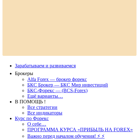
Зарабатываем и развиваемся
Брокеры
Alfa Forex — брокер форекс
БКС Брокер — БКС Мир инвестиций
БКС-Форекс — (BCS-Forex)
Ещё варианты…
В ПОМОЩЬ !
Все стратегии
Все индикаторы
Курс по Форекс
О себе…
ПРОГРАММА КУРСА «ПРИБЫЛЬ НА FOREX»
Важно перед началом обучения! ⚡ ⚡