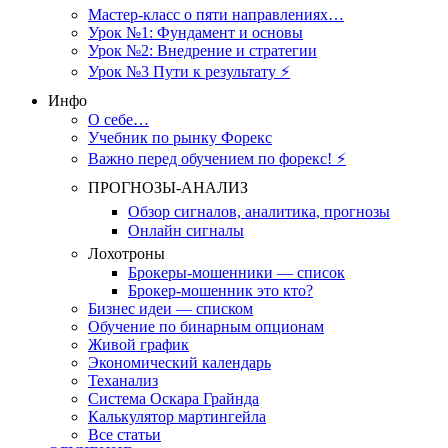
Мастер-класс о пяти направлениях…
Урок №1: Фундамент и основы
Урок №2: Внедрение и стратегии
Урок №3 Пути к результату ⚡️
Инфо
О себе…
Учебник по рынку Форекс
Важно перед обучением по форекс! ⚡
ПРОГНОЗЫ-АНАЛИЗ
Обзор сигналов, аналитика, прогнозы
Онлайн сигналы
Лохотроны
Брокеры-мошенники — список
Брокер-мошенник это кто?
Бизнес идеи — списком
Обучение по бинарным опционам
Живой график
Экономический календарь
Теханализ
Система Оскара Грайнда
Калькулятор мартингейла
Все статьи