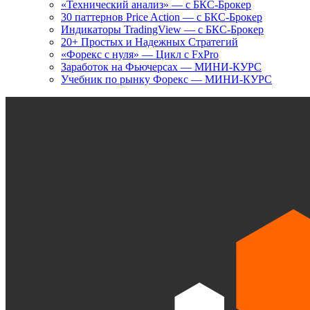
«Технический анализ» — с БКС-Брокер
30 паттернов Price Action — с БКС-Брокер
Индикаторы TradingView — с БКС-Брокер
20+ Простых и Надежных Стратегий
«Форекс с нуля» — Цикл с FxPro
Заработок на Фьючерсах — МИНИ-КУРС
Учебник по рынку Форекс — МИНИ-КУРС