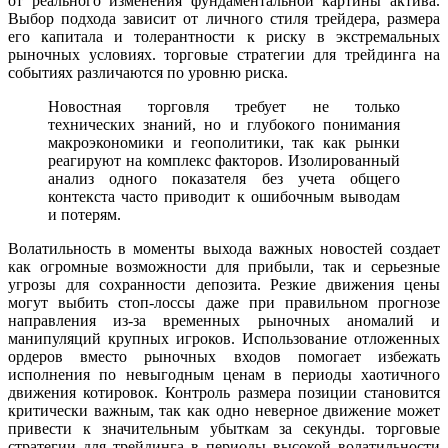
от реального изменения фундаментальной картины актива.
Выбор подхода зависит от личного стиля трейдера, размера
его капитала и толерантности к риску в экстремальных
рыночных условиях. торговые стратегии для трейдинга на
событиях различаются по уровню риска.
Новостная торговля требует не только
технических знаний, но и глубокого понимания
макроэкономики и геополитики, так как рынки
реагируют на комплекс факторов. Изолированный
анализ одного показателя без учета общего
контекста часто приводит к ошибочным выводам
и потерям.
Волатильность в моменты выхода важных новостей создает
как огромные возможности для прибыли, так и серьезные
угрозы для сохранности депозита. Резкие движения цены
могут выбить стоп-лоссы даже при правильном прогнозе
направления из-за временных рыночных аномалий и
манипуляций крупных игроков. Использование отложенных
ордеров вместо рыночных входов помогает избежать
исполнения по невыгодным ценам в периоды хаотичного
движения котировок. Контроль размера позиции становится
критически важным, так как одно неверное движение может
привести к значительным убыткам за секунды. торговые
стратегии для трейдинга в периоды высокой волатильности