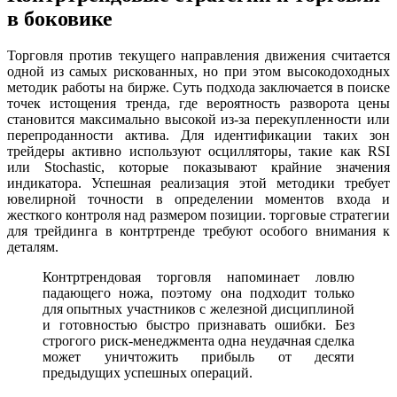
в боковике
Торговля против текущего направления движения считается
одной из самых рискованных, но при этом высокодоходных
методик работы на бирже. Суть подхода заключается в поиске
точек истощения тренда, где вероятность разворота цены
становится максимально высокой из-за перекупленности или
перепроданности актива. Для идентификации таких зон
трейдеры активно используют осцилляторы, такие как RSI
или Stochastic, которые показывают крайние значения
индикатора. Успешная реализация этой методики требует
ювелирной точности в определении моментов входа и
жесткого контроля над размером позиции. торговые стратегии
для трейдинга в контртренде требуют особого внимания к
деталям.
Контртрендовая торговля напоминает ловлю
падающего ножа, поэтому она подходит только
для опытных участников с железной дисциплиной
и готовностью быстро признавать ошибки. Без
строгого риск-менеджмента одна неудачная сделка
может уничтожить прибыль от десяти
предыдущих успешных операций.