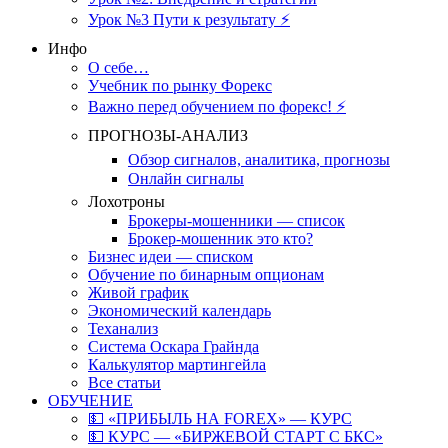
Урок №3 Пути к результату ⚡️
Инфо
О себе…
Учебник по рынку Форекс
Важно перед обучением по форекс! ⚡
ПРОГНОЗЫ-АНАЛИЗ
Обзор сигналов, аналитика, прогнозы
Онлайн сигналы
Лохотроны
Брокеры-мошенники — список
Брокер-мошенник это кто?
Бизнес идеи — списком
Обучение по бинарным опционам
Живой график
Экономический календарь
Теханализ
Система Оскара Грайнда
Калькулятор мартингейла
Все статьи
ОБУЧЕНИЕ
💵 «ПРИБЫЛЬ НА FOREX» — КУРС
💵 КУРС — «БИРЖЕВОЙ СТАРТ С БКС»