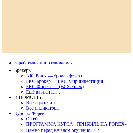
Зарабатываем и развиваемся
Брокеры
Alfa Forex — брокер форекс
БКС Брокер — БКС Мир инвестиций
БКС-Форекс — (BCS-Forex)
Ещё варианты…
В ПОМОЩЬ !
Все стратегии
Все индикаторы
Курс по Форекс
О себе…
ПРОГРАММА КУРСА «ПРИБЫЛЬ НА FOREX»
Важно перед началом обучения! ⚡ ⚡