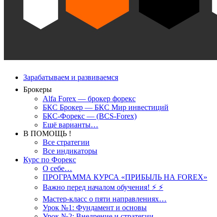
Зарабатываем и развиваемся
Брокеры
Alfa Forex — брокер форекс
БКС Брокер — БКС Мир инвестиций
БКС-Форекс — (BCS-Forex)
Ещё варианты…
В ПОМОЩЬ !
Все стратегии
Все индикаторы
Курс по Форекс
О себе…
ПРОГРАММА КУРСА «ПРИБЫЛЬ НА FOREX»
Важно перед началом обучения! ⚡ ⚡
Мастер-класс о пяти направлениях…
Урок №1: Фундамент и основы
Урок №2: Внедрение и стратегии