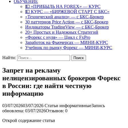
ОБУЧЕНИЕ
💵 «ПРИБЫЛЬ НА FOREX» — КУРС
💵 КУРС — «БИРЖЕВОЙ СТАРТ С БКС»
«Технический анализ» — с БКС-Брокер
30 паттернов Price Action — с БКС-Брокер
Индикаторы TradingView — с БКС-Брокер
20+ Простых и Надежных Стратегий
«Форекс с нуля» — Цикл с FxPro
Заработок на Фьючерсах — МИНИ-КУРС
Учебник по рынку Форекс — МИНИ-КУРС
Найти:
Запрет на рекламу
нелицензированных брокеров Форекс
в России: где найти честную
информацию
03/07/2026
03/07/2026
Статьи информативные
Запись
обновлена: 03/07/2026
Отзывов: 0
Открой содержание статьи