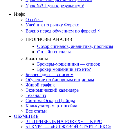
Урок №3 Пути к результату ⚡️
Инфо
О себе…
Учебник по рынку Форекс
Важно перед обучением по форекс! ⚡
ПРОГНОЗЫ-АНАЛИЗ
Обзор сигналов, аналитика, прогнозы
Онлайн сигналы
Лохотроны
Брокеры-мошенники — список
Брокер-мошенник это кто?
Бизнес идеи — списком
Обучение по бинарным опционам
Живой график
Экономический календарь
Теханализ
Система Оскара Грайнда
Калькулятор мартингейла
Все статьи
ОБУЧЕНИЕ
💵 «ПРИБЫЛЬ НА FOREX» — КУРС
💵 КУРС — «БИРЖЕВОЙ СТАРТ С БКС»