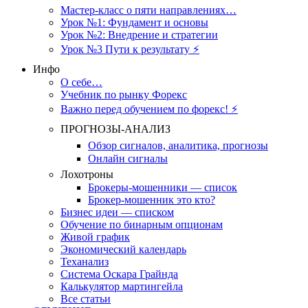
Мастер-класс о пяти направлениях…
Урок №1: Фундамент и основы
Урок №2: Внедрение и стратегии
Урок №3 Пути к результату ⚡️
Инфо
О себе…
Учебник по рынку Форекс
Важно перед обучением по форекс! ⚡
ПРОГНОЗЫ-АНАЛИЗ
Обзор сигналов, аналитика, прогнозы
Онлайн сигналы
Лохотроны
Брокеры-мошенники — список
Брокер-мошенник это кто?
Бизнес идеи — списком
Обучение по бинарным опционам
Живой график
Экономический календарь
Теханализ
Система Оскара Грайнда
Калькулятор мартингейла
Все статьи