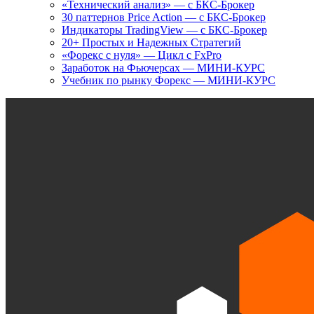
«Технический анализ» — с БКС-Брокер
30 паттернов Price Action — с БКС-Брокер
Индикаторы TradingView — с БКС-Брокер
20+ Простых и Надежных Стратегий
«Форекс с нуля» — Цикл с FxPro
Заработок на Фьючерсах — МИНИ-КУРС
Учебник по рынку Форекс — МИНИ-КУРС