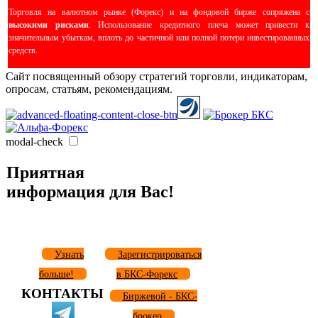
Торговля на валютном рынке (Форекс) и на фондовой бирже сопряжена с
высокими рисками
. Использование кредитного плеча может привести к
значительным убыткам, вплоть до частичной или полной потери инвестированных
средств.
Сайт посвященный обзору стратегий торговли, индикаторам,
опросам, статьям, рекомендациям.
modal-check
Приятная
информация для Вас!
Узнать
Зарегистрироваться
больше!
в БКС-Форекс
КОНТАКТЫ
Биржевой - БКС-
брокер