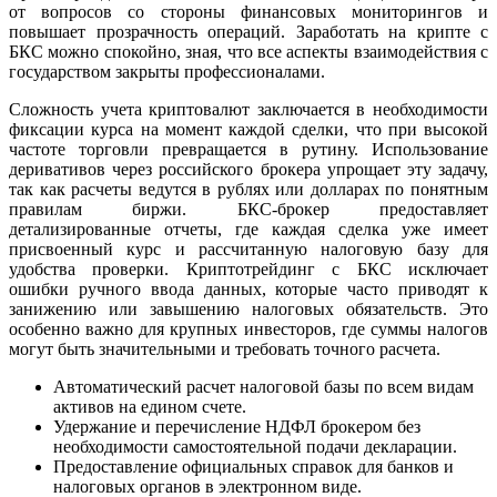
от вопросов со стороны финансовых мониторингов и
повышает прозрачность операций. Заработать на крипте с
БКС можно спокойно, зная, что все аспекты взаимодействия с
государством закрыты профессионалами.
Сложность учета криптовалют заключается в необходимости
фиксации курса на момент каждой сделки, что при высокой
частоте торговли превращается в рутину. Использование
деривативов через российского брокера упрощает эту задачу,
так как расчеты ведутся в рублях или долларах по понятным
правилам биржи. БКС-брокер предоставляет
детализированные отчеты, где каждая сделка уже имеет
присвоенный курс и рассчитанную налоговую базу для
удобства проверки. Криптотрейдинг с БКС исключает
ошибки ручного ввода данных, которые часто приводят к
занижению или завышению налоговых обязательств. Это
особенно важно для крупных инвесторов, где суммы налогов
могут быть значительными и требовать точного расчета.
Автоматический расчет налоговой базы по всем видам
активов на едином счете.
Удержание и перечисление НДФЛ брокером без
необходимости самостоятельной подачи декларации.
Предоставление официальных справок для банков и
налоговых органов в электронном виде.