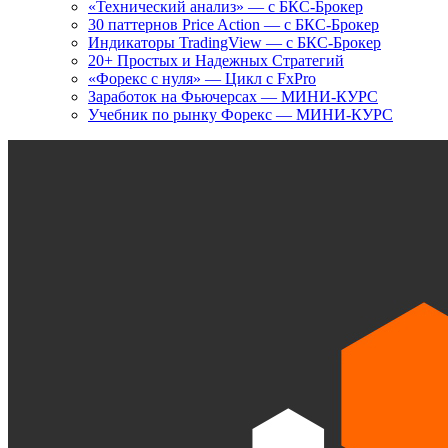
«Технический анализ» — с БКС-Брокер
30 паттернов Price Action — с БКС-Брокер
Индикаторы TradingView — с БКС-Брокер
20+ Простых и Надежных Стратегий
«Форекс с нуля» — Цикл с FxPro
Заработок на Фьючерсах — МИНИ-КУРС
Учебник по рынку Форекс — МИНИ-КУРС