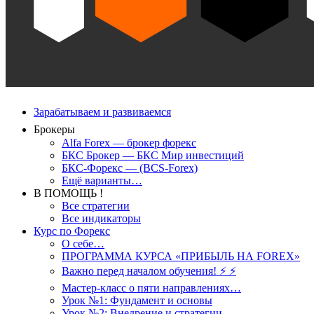
Зарабатываем и развиваемся
Брокеры
Alfa Forex — брокер форекс
БКС Брокер — БКС Мир инвестиций
БКС-Форекс — (BCS-Forex)
Ещё варианты…
В ПОМОЩЬ !
Все стратегии
Все индикаторы
Курс по Форекс
О себе…
ПРОГРАММА КУРСА «ПРИБЫЛЬ НА FOREX»
Важно перед началом обучения! ⚡ ⚡
Мастер-класс о пяти направлениях…
Урок №1: Фундамент и основы
Урок №2: Внедрение и стратегии