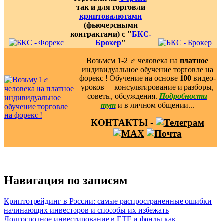
так и для торговли
криптовалютами
(фьючерсными
контрактами) с "
БКС-
Брокер
"
Возьмем 1-2 ‍♂️ человека на
платное
индивидуальное обучение торговле на
форекс ! Обучение на основе
100
видео-
уроков ️ + консультирование и разборы,
советы, обсуждения.
Подробности
тут
и в личном общении...
КОНТАКТЫ -
Навигация по записям
Криптотрейдинг в России: самые распространенные ошибки
начинающих инвесторов и способы их избежать
Долгосрочное инвестирование в ETF и фонды как