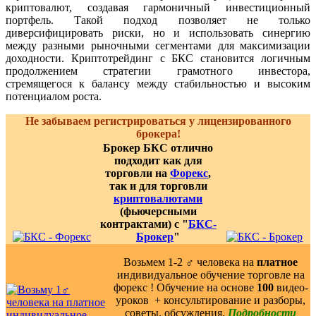
криптовалют, создавая гармоничный инвестиционный
портфель. Такой подход позволяет не только
диверсифицировать риски, но и использовать синергию
между разными рыночными сегментами для максимизации
доходности. Криптотрейдинг с БКС становится логичным
продолжением стратегии грамотного инвестора,
стремящегося к балансу между стабильностью и высоким
потенциалом роста.
Не забываем регистрироваться у лицензированного
брокера!
Брокер БКС отлично
подходит как для
торговли на
Форекс
,
так и для торговли
криптовалютами
(фьючерсными
контрактами) с "
БКС-
Брокер
"
Возьмем 1-2 ‍♂️ человека на
платное
индивидуальное обучение торговле на
форекс ! Обучение на основе
100
видео-
уроков ️ + консультирование и разборы,
советы, обсуждения.
Подробности