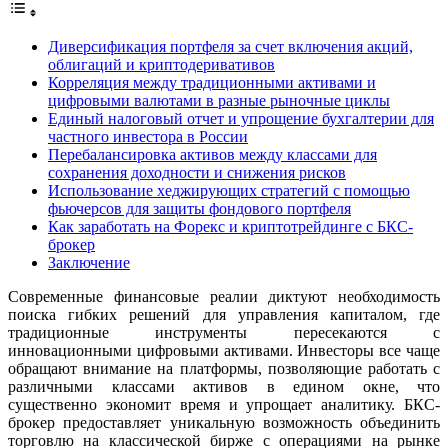
Диверсификация портфеля за счет включения акций,
облигаций и криптодеривативов
Корреляция между традиционными активами и
цифровыми валютами в разные рыночные циклы
Единый налоговый отчет и упрощение бухгалтерии для
частного инвестора в России
Перебалансировка активов между классами для
сохранения доходности и снижения рисков
Использование хеджирующих стратегий с помощью
фьючерсов для защиты фондового портфеля
Как заработать на Форекс и криптотрейдинге с БКС-
брокер
Заключение
Современные финансовые реалии диктуют необходимость
поиска гибких решений для управления капиталом, где
традиционные инструменты пересекаются с
инновационными цифровыми активами. Инвесторы все чаще
обращают внимание на платформы, позволяющие работать с
различными классами активов в едином окне, что
существенно экономит время и упрощает аналитику. БКС-
брокер предоставляет уникальную возможность объединить
торговлю на классической бирже с операциями на рынке