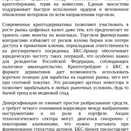
криптобиржами, теряя на комиссиях. Единая экосистема
поддерживает быстрое исполнение ордеров и мгновенное
обновление котировок по всем направлениям торговли.
Современные криптодеривативы позволяют участвовать в
росте рынка цифровых валют даже тем, кто предпочитает не
хранить сами монеты на кошельках. Торговля фьючерсными
контрактами избавляет от рисков взлома биржи или потери
доступа к приватным ключам, перекладывая ответственность
на регулируемого посредника. БКС-брокер обеспечивает
юридическую чистоту таких операций, что особенно важно
для резидентов Российской Федерации, соблюдающих
налоговое законодательство. Криптотрейдинг с БКС в
формате деривативов дает возможность использовать
короткие позиции для заработка на падении рынка, чего нет
при спотовой покупке. Это расширяет арсенал инвестора и
позволяет зарабатывать в любых рыночных условиях, будь то
бычий тренд или медвежий спад.
Диверсификация не означает простое разбрасывание средств,
а требует четкого понимания корреляции между выбранными
инструментами и их роли в портфеле. Акции
технологического сектора могут двигаться синхронно с
некоторыми альткоинами, что нужно учитывать при
формировании структуры активов. БКС-брокер предоставляет