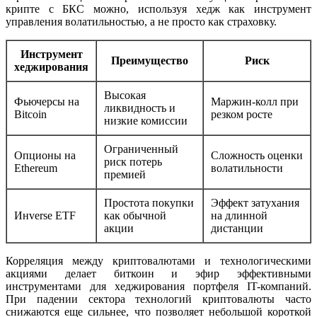
крипте с БКС можно, используя хедж как инструмент
управления волатильностью, а не просто как страховку.
Инструмент
Преимущество
Риск
хеджирования
Высокая
Фьючерсы на
Маржин-колл при
ликвидность и
Bitcoin
резком росте
низкие комиссии
Ограниченный
Опционы на
Сложность оценки
риск потерь
Ethereum
волатильности
премией
Простота покупки
Эффект затухания
Инverse ETF
как обычной
на длинной
акции
дистанции
Корреляция между криптовалютами и технологическими
акциями делает биткоин и эфир эффективными
инструментами для хеджирования портфеля IT-компаний.
При падении сектора технологий криптовалюты часто
снижаются еще сильнее, что позволяет небольшой короткой