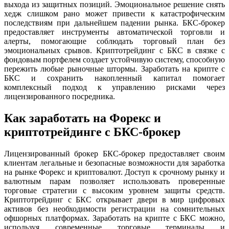
выхода из защитных позиций. Эмоциональное решение снять
хедж слишком рано может привести к катастрофическим
последствиям при дальнейшем падении рынка. БКС-брокер
предоставляет инструменты автоматической торговли и
алерты, помогающие соблюдать торговый план без
эмоциональных срывов. Криптотрейдинг с БКС в связке с
фондовым портфелем создает устойчивую систему, способную
пережить любые рыночные штормы. Заработать на крипте с
БКС и сохранить накопленный капитал помогает
комплексный подход к управлению рисками через
лицензированного посредника.
Как заработать на Форекс и
криптотрейдинге с БКС-брокер
Лицензированный брокер БКС-брокер предоставляет своим
клиентам легальные и безопасные возможности для заработка
на рынке Форекс и криптовалют. Доступ к срочному рынку и
валютным парам позволяет использовать проверенные
торговые стратегии с высоким уровнем защиты средств.
Криптотрейдинг с БКС открывает двери в мир цифровых
активов без необходимости регистрации на сомнительных
офшорных платформах. Заработать на крипте с БКС можно,
используя современные торговые терминалы и