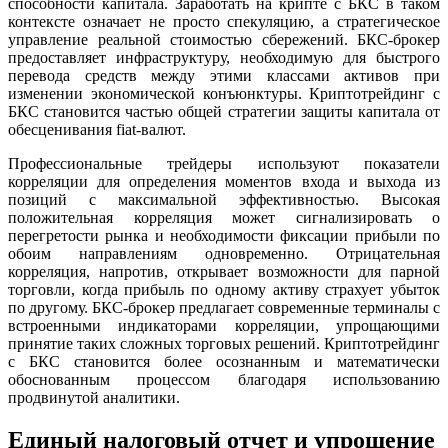
способности капитала. Заработать на крипте с БКС в таком
контексте означает не просто спекуляцию, а стратегическое
управление реальной стоимостью сбережений. БКС-брокер
предоставляет инфраструктуру, необходимую для быстрого
перевода средств между этими классами активов при
изменении экономической конъюнктуры. Криптотрейдинг с
БКС становится частью общей стратегии защиты капитала от
обесценивания fiat-валют.
Профессиональные трейдеры используют показатели
корреляции для определения моментов входа и выхода из
позиций с максимальной эффективностью. Высокая
положительная корреляция может сигнализировать о
перегретости рынка и необходимости фиксации прибыли по
обоим направлениям одновременно. Отрицательная
корреляция, напротив, открывает возможности для парной
торговли, когда прибыль по одному активу страхует убыток
по другому. БКС-брокер предлагает современные терминалы с
встроенными индикаторами корреляции, упрощающими
принятие таких сложных торговых решений. Криптотрейдинг
с БКС становится более осознанным и математически
обоснованным процессом благодаря использованию
продвинутой аналитики.
Единый налоговый отчет и упрощение