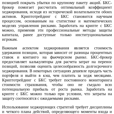
позицией покрыть убытки по крупному пакету акций. БКС-
брокер помогает рассчитать оптимальный коэффициент
хеджирования, исходя из исторической волатильности обоих
активов. Криптотрейдинг с БКС становится научным
процессом, основанным на статистике и математических
моделях управления рисками. Заработать на крипте с БКС
можно, применяя эти профессиональные методы защиты
капитала, ранее доступные только институциональным
игрокам.
Важным аспектом хеджирования является стоимость
удержания позиции, которая зависит от разницы процентных
ставок и контанго на фьючерсном рынке. БКС-брокер
предоставляет калькуляторы для расчета затрат на перенос
позиций, позволяя оценить целесообразность долгосрочного
хеджирования. В некоторых ситуациях дешевле продать часть
портфеля и выйти в кэш, чем платить за хедж месяцами.
Криптотрейдинг с БКС требует постоянного мониторинга
стоимости страхования, чтобы оно не съедало всю
потенциальную прибыль от роста рынка. Заработать на
крипте с БКС можно только при условии, что затраты на
защиту соотносятся с ожидаемыми рисками.
Использование хеджирующих стратегий требует дисциплины
и четкого плана действий, определяющего моменты входа и