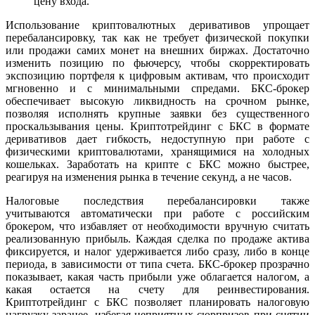
цену входа.
Использование криптовалютных деривативов упрощает
перебалансировку, так как не требует физической покупки
или продажи самих монет на внешних биржах. Достаточно
изменить позицию по фьючерсу, чтобы скорректировать
экспозицию портфеля к цифровым активам, что происходит
мгновенно и с минимальными спредами. БКС-брокер
обеспечивает высокую ликвидность на срочном рынке,
позволяя исполнять крупные заявки без существенного
проскальзывания цены. Криптотрейдинг с БКС в формате
деривативов дает гибкость, недоступную при работе с
физическими криптовалютами, хранящимися на холодных
кошельках. Заработать на крипте с БКС можно быстрее,
реагируя на изменения рынка в течение секунд, а не часов.
Налоговые последствия перебалансировки также
учитываются автоматически при работе с российским
брокером, что избавляет от необходимости вручную считать
реализованную прибыль. Каждая сделка по продаже актива
фиксируется, и налог удерживается либо сразу, либо в конце
периода, в зависимости от типа счета. БКС-брокер прозрачно
показывает, какая часть прибыли уже облагается налогом, а
какая остается на счету для реинвестирования.
Криптотрейдинг с БКС позволяет планировать налоговую
нагрузку заранее, избегая неприятных сюрпризов при снятии