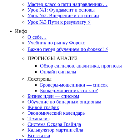
Мастер-класс о пяти направлениях…
Урок №1: Фундамент и основы
Урок №2: Внедрение и стратегии
Урок №3 Пути к результату ⚡️
Инфо
О себе…
Учебник по рынку Форекс
Важно перед обучением по форекс! ⚡
ПРОГНОЗЫ-АНАЛИЗ
Обзор сигналов, аналитика, прогнозы
Онлайн сигналы
Лохотроны
Брокеры-мошенники — список
Брокер-мошенник это кто?
Бизнес идеи — списком
Обучение по бинарным опционам
Живой график
Экономический календарь
Теханализ
Система Оскара Грайнда
Калькулятор мартингейла
Все статьи