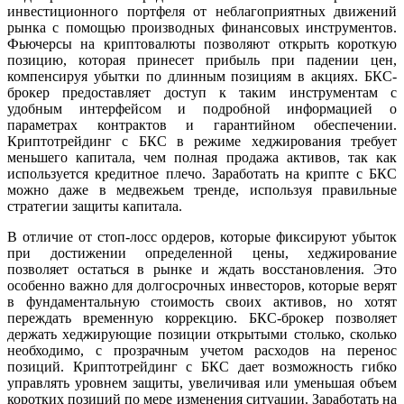
инвестиционного портфеля от неблагоприятных движений
рынка с помощью производных финансовых инструментов.
Фьючерсы на криптовалюты позволяют открыть короткую
позицию, которая принесет прибыль при падении цен,
компенсируя убытки по длинным позициям в акциях. БКС-
брокер предоставляет доступ к таким инструментам с
удобным интерфейсом и подробной информацией о
параметрах контрактов и гарантийном обеспечении.
Криптотрейдинг с БКС в режиме хеджирования требует
меньшего капитала, чем полная продажа активов, так как
используется кредитное плечо. Заработать на крипте с БКС
можно даже в медвежьем тренде, используя правильные
стратегии защиты капитала.
В отличие от стоп-лосс ордеров, которые фиксируют убыток
при достижении определенной цены, хеджирование
позволяет остаться в рынке и ждать восстановления. Это
особенно важно для долгосрочных инвесторов, которые верят
в фундаментальную стоимость своих активов, но хотят
переждать временную коррекцию. БКС-брокер позволяет
держать хеджирующие позиции открытыми столько, сколько
необходимо, с прозрачным учетом расходов на перенос
позиций. Криптотрейдинг с БКС дает возможность гибко
управлять уровнем защиты, увеличивая или уменьшая объем
коротких позиций по мере изменения ситуации. Заработать на