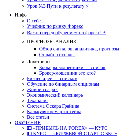
Урок №3 Пути к результату ⚡️
Инфо
О себе…
Учебник по рынку Форекс
Важно перед обучением по форекс! ⚡
ПРОГНОЗЫ-АНАЛИЗ
Обзор сигналов, аналитика, прогнозы
Онлайн сигналы
Лохотроны
Брокеры-мошенники — список
Брокер-мошенник это кто?
Бизнес идеи — списком
Обучение по бинарным опционам
Живой график
Экономический календарь
Теханализ
Система Оскара Грайнда
Калькулятор мартингейла
Все статьи
ОБУЧЕНИЕ
💵 «ПРИБЫЛЬ НА FOREX» — КУРС
💵 КУРС — «БИРЖЕВОЙ СТАРТ С БКС»