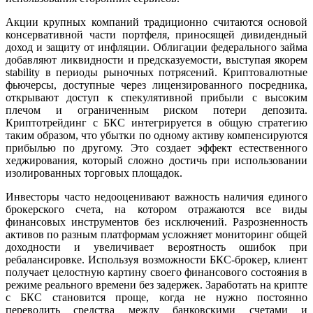
Акции крупных компаний традиционно считаются основой
консервативной части портфеля, приносящей дивидендный
доход и защиту от инфляции. Облигации федерального займа
добавляют ликвидности и предсказуемости, выступая якорем
stability в периоды рыночных потрясений. Криптовалютные
фьючерсы, доступные через лицензированного посредника,
открывают доступ к спекулятивной прибыли с высоким
плечом и ограниченным риском потери депозита.
Криптотрейдинг с БКС интегрируется в общую стратегию
таким образом, что убытки по одному активу компенсируются
прибылью по другому. Это создает эффект естественного
хеджирования, который сложно достичь при использовании
изолированных торговых площадок.
Инвесторы часто недооценивают важность наличия единого
брокерского счета, на котором отражаются все виды
финансовых инструментов без исключений. Разрозненность
активов по разным платформам усложняет мониторинг общей
доходности и увеличивает вероятность ошибок при
ребалансировке. Используя возможности БКС-брокер, клиент
получает целостную картину своего финансового состояния в
режиме реального времени без задержек. Заработать на крипте
с БКС становится проще, когда не нужно постоянно
переводить средства между банковскими счетами и