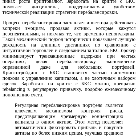
пиках роста криптовалют. Заработать на крипте с БКС
помогает дисциплина, поддерживаемая удобством
технической реализации стратегии перебалансировки.
Процесс перебалансировки заставляет инвестора действовать
вопреки эмоциям, продавая активы, которые кажутся
перспективными, и покупая те, что временно непопулярны.
Такой механический подход исторически показывает лучшую
доходность на длинных дистанциях по сравнению с
интуитивной торговлей и следованием за толпой. БКС-брокер
минимизирует транзакционные издержки при частых
операциях, делая перебалансировку экономически
оправданной даже для небольших портфелей.
Криптотрейдинг с БКС становится частью системного
подхода к управлению капиталом, а не хаотичным набором
сделок. Заработать на крипте с БКС можно, превратив
rebalancing в регулярную привычку, подобно ежемесячному
пополнению счета.
Регулярная перебалансировка портфеля является
ключевым механизмом контроля риска,
предотвращающим чрезмерную концентрацию
капитала в одном активе. Этот метод позволяет
автоматически фиксировать прибыль и покупать
активы по более низким ценам, улучшая среднюю