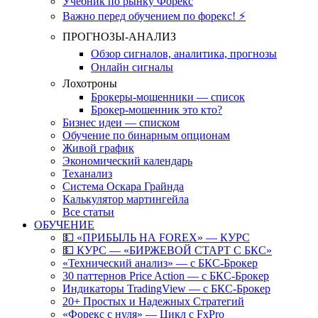
Учебник по рынку Форекс
Важно перед обучением по форекс! ⚡
ПРОГНОЗЫ-АНАЛИЗ
Обзор сигналов, аналитика, прогнозы
Онлайн сигналы
Лохотроны
Брокеры-мошенники — список
Брокер-мошенник это кто?
Бизнес идеи — списком
Обучение по бинарным опционам
Живой график
Экономический календарь
Теханализ
Система Оскара Грайнда
Калькулятор мартингейла
Все статьи
ОБУЧЕНИЕ
💵 «ПРИБЫЛЬ НА FOREX» — КУРС
💵 КУРС — «БИРЖЕВОЙ СТАРТ С БКС»
«Технический анализ» — с БКС-Брокер
30 паттернов Price Action — с БКС-Брокер
Индикаторы TradingView — с БКС-Брокер
20+ Простых и Надежных Стратегий
«Форекс с нуля» — Цикл с FxPro