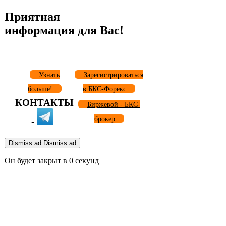
Приятная
информация для Вас!
Узнать
Зарегистрироваться
больше!
в БКС-Форекс
КОНТАКТЫ
Биржевой - БКС-
брокер
-
Dismiss ad
Dismiss ad
Он будет закрыт в
0
секунд