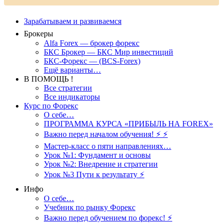
Зарабатываем и развиваемся
Брокеры
Alfa Forex — брокер форекс
БКС Брокер — БКС Мир инвестиций
БКС-Форекс — (BCS-Forex)
Ещё варианты…
В ПОМОЩЬ !
Все стратегии
Все индикаторы
Курс по Форекс
О себе…
ПРОГРАММА КУРСА «ПРИБЫЛЬ НА FOREX»
Важно перед началом обучения! ⚡ ⚡
Мастер-класс о пяти направлениях…
Урок №1: Фундамент и основы
Урок №2: Внедрение и стратегии
Урок №3 Пути к результату ⚡️
Инфо
О себе…
Учебник по рынку Форекс
Важно перед обучением по форекс! ⚡