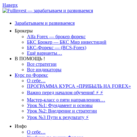
Наверх
Зарабатываем и развиваемся
Брокеры
Alfa Forex — брокер форекс
БКС Брокер — БКС Мир инвестиций
БКС-Форекс — (BCS-Forex)
Ещё варианты…
В ПОМОЩЬ !
Все стратегии
Все индикаторы
Курс по Форекс
О себе…
ПРОГРАММА КУРСА «ПРИБЫЛЬ НА FOREX»
Важно перед началом обучения! ⚡ ⚡
Мастер-класс о пяти направлениях…
Урок №1: Фундамент и основы
Урок №2: Внедрение и стратегии
Урок №3 Пути к результату ⚡️
Инфо
О себе…