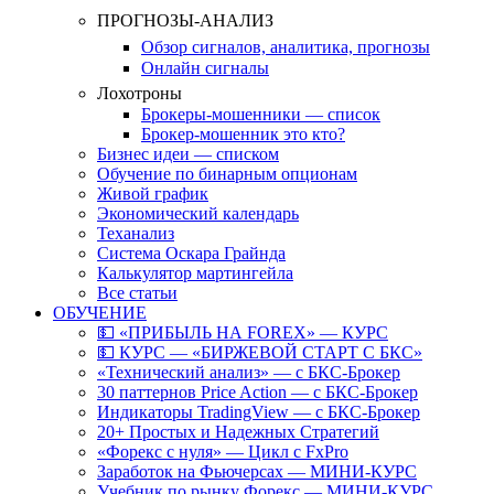
ПРОГНОЗЫ-АНАЛИЗ
Обзор сигналов, аналитика, прогнозы
Онлайн сигналы
Лохотроны
Брокеры-мошенники — список
Брокер-мошенник это кто?
Бизнес идеи — списком
Обучение по бинарным опционам
Живой график
Экономический календарь
Теханализ
Система Оскара Грайнда
Калькулятор мартингейла
Все статьи
ОБУЧЕНИЕ
💵 «ПРИБЫЛЬ НА FOREX» — КУРС
💵 КУРС — «БИРЖЕВОЙ СТАРТ С БКС»
«Технический анализ» — с БКС-Брокер
30 паттернов Price Action — с БКС-Брокер
Индикаторы TradingView — с БКС-Брокер
20+ Простых и Надежных Стратегий
«Форекс с нуля» — Цикл с FxPro
Заработок на Фьючерсах — МИНИ-КУРС
Учебник по рынку Форекс — МИНИ-КУРС