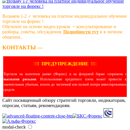
Возьмем 1-2 ‍♂️ человека на платное индивидуальное обучение
торговле на форекс !
Обучение на основе видео-уроков ️ + консультирование и
разборы, советы, обсуждения.
Подробности тут
и в личном
общении..
КОНТАКТЫ —
!
!
!
!
ПРЕДУПРЕЖДЕНИЕ
!!
!
!
Торговля на валютном рынке (Форекс) и на фондовой бирже сопряжена с
высокими рисками
. Использование кредитного плеча может привести к
значительным убыткам, вплоть до частичной или полной потери инвестированных
средств.
Сайт посвященный обзору стратегий торговли, индикаторам,
опросам, статьям, рекомендациям.
modal-check