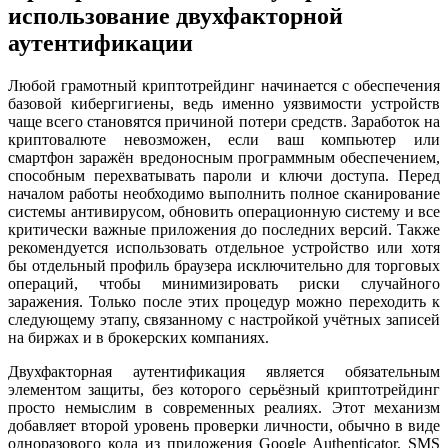
использование двухфакторной
аутентификации
Любой грамотный криптотрейдинг начинается с обеспечения
базовой кибергигиены, ведь именно уязвимости устройств
чаще всего становятся причиной потери средств. Заработок на
криптовалюте невозможен, если ваш компьютер или
смартфон заражён вредоносным программным обеспечением,
способным перехватывать пароли и ключи доступа. Перед
началом работы необходимо выполнить полное сканирование
системы антивирусом, обновить операционную систему и все
критически важные приложения до последних версий. Также
рекомендуется использовать отдельное устройство или хотя
бы отдельный профиль браузера исключительно для торговых
операций, чтобы минимизировать риски случайного
заражения. Только после этих процедур можно переходить к
следующему этапу, связанному с настройкой учётных записей
на биржах и в брокерских компаниях.
Двухфакторная аутентификация является обязательным
элементом защиты, без которого серьёзный криптотрейдинг
просто немыслим в современных реалиях. Этот механизм
добавляет второй уровень проверки личности, обычно в виде
одноразового кода из приложения Google Authenticator, SMS