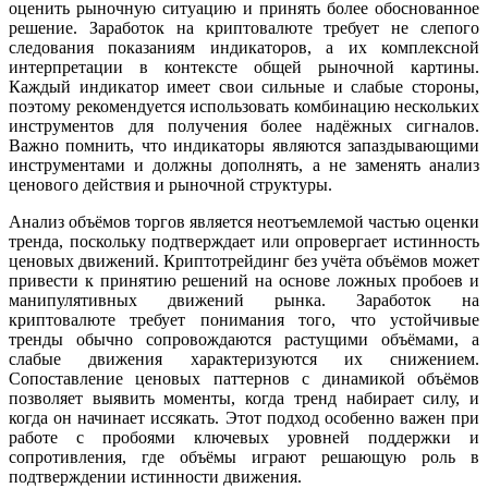
оценить рыночную ситуацию и принять более обоснованное
решение. Заработок на криптовалюте требует не слепого
следования показаниям индикаторов, а их комплексной
интерпретации в контексте общей рыночной картины.
Каждый индикатор имеет свои сильные и слабые стороны,
поэтому рекомендуется использовать комбинацию нескольких
инструментов для получения более надёжных сигналов.
Важно помнить, что индикаторы являются запаздывающими
инструментами и должны дополнять, а не заменять анализ
ценового действия и рыночной структуры.
Анализ объёмов торгов является неотъемлемой частью оценки
тренда, поскольку подтверждает или опровергает истинность
ценовых движений. Криптотрейдинг без учёта объёмов может
привести к принятию решений на основе ложных пробоев и
манипулятивных движений рынка. Заработок на
криптовалюте требует понимания того, что устойчивые
тренды обычно сопровождаются растущими объёмами, а
слабые движения характеризуются их снижением.
Сопоставление ценовых паттернов с динамикой объёмов
позволяет выявить моменты, когда тренд набирает силу, и
когда он начинает иссякать. Этот подход особенно важен при
работе с пробоями ключевых уровней поддержки и
сопротивления, где объёмы играют решающую роль в
подтверждении истинности движения.