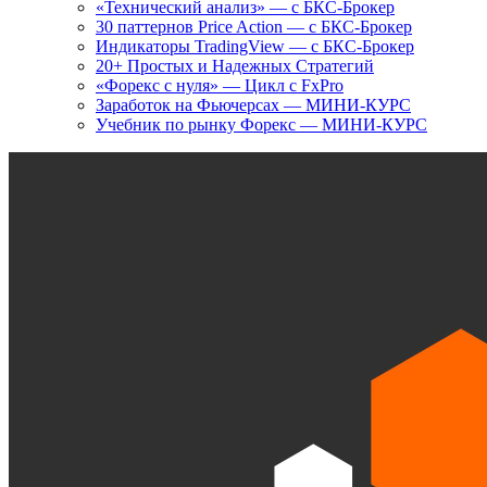
«Технический анализ» — с БКС-Брокер
30 паттернов Price Action — с БКС-Брокер
Индикаторы TradingView — с БКС-Брокер
20+ Простых и Надежных Стратегий
«Форекс с нуля» — Цикл с FxPro
Заработок на Фьючерсах — МИНИ-КУРС
Учебник по рынку Форекс — МИНИ-КУРС