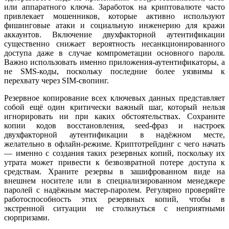
или аппаратного ключа. Заработок на криптовалюте часто
привлекает мошенников, которые активно используют
фишинговые атаки и социальную инженерию для кражи
аккаунтов. Включение двухфакторной аутентификации
существенно снижает вероятность несанкционированного
доступа даже в случае компрометации основного пароля.
Важно использовать именно приложения-аутентификаторы, а
не SMS-коды, поскольку последние более уязвимы к
перехвату через SIM-свопинг.
Резервное копирование всех ключевых данных представляет
собой ещё один критически важный шаг, который нельзя
игнорировать ни при каких обстоятельствах. Сохраните
копии кодов восстановления, seed-фраз и настроек
двухфакторной аутентификации в надёжном месте,
желательно в офлайн-режиме. Криптотрейдинг с чего начать
— именно с создания таких резервных копий, поскольку их
утрата может привести к безвозвратной потере доступа к
средствам. Храните резервы в зашифрованном виде на
внешнем носителе или в специализированном менеджере
паролей с надёжным мастер-паролем. Регулярно проверяйте
работоспособность этих резервных копий, чтобы в
экстренной ситуации не столкнуться с неприятными
сюрпризами.