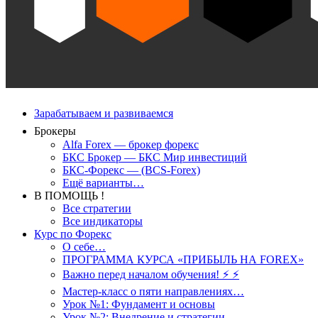
Зарабатываем и развиваемся
Брокеры
Alfa Forex — брокер форекс
БКС Брокер — БКС Мир инвестиций
БКС-Форекс — (BCS-Forex)
Ещё варианты…
В ПОМОЩЬ !
Все стратегии
Все индикаторы
Курс по Форекс
О себе…
ПРОГРАММА КУРСА «ПРИБЫЛЬ НА FOREX»
Важно перед началом обучения! ⚡ ⚡
Мастер-класс о пяти направлениях…
Урок №1: Фундамент и основы
Урок №2: Внедрение и стратегии