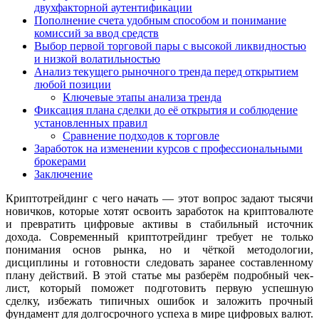
двухфакторной аутентификации
Пополнение счета удобным способом и понимание
комиссий за ввод средств
Выбор первой торговой пары с высокой ликвидностью
и низкой волатильностью
Анализ текущего рыночного тренда перед открытием
любой позиции
Ключевые этапы анализа тренда
Фиксация плана сделки до её открытия и соблюдение
установленных правил
Сравнение подходов к торговле
Заработок на изменении курсов с профессиональными
брокерами
Заключение
Криптотрейдинг с чего начать — этот вопрос задают тысячи
новичков, которые хотят освоить заработок на криптовалюте
и превратить цифровые активы в стабильный источник
дохода. Современный криптотрейдинг требует не только
понимания основ рынка, но и чёткой методологии,
дисциплины и готовности следовать заранее составленному
плану действий. В этой статье мы разберём подробный чек-
лист, который поможет подготовить первую успешную
сделку, избежать типичных ошибок и заложить прочный
фундамент для долгосрочного успеха в мире цифровых валют.