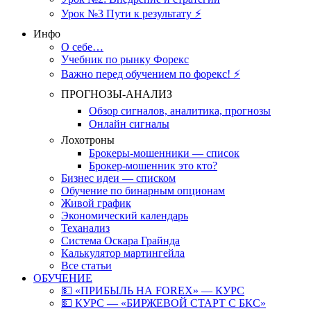
Урок №3 Пути к результату ⚡️
Инфо
О себе…
Учебник по рынку Форекс
Важно перед обучением по форекс! ⚡
ПРОГНОЗЫ-АНАЛИЗ
Обзор сигналов, аналитика, прогнозы
Онлайн сигналы
Лохотроны
Брокеры-мошенники — список
Брокер-мошенник это кто?
Бизнес идеи — списком
Обучение по бинарным опционам
Живой график
Экономический календарь
Теханализ
Система Оскара Грайнда
Калькулятор мартингейла
Все статьи
ОБУЧЕНИЕ
💵 «ПРИБЫЛЬ НА FOREX» — КУРС
💵 КУРС — «БИРЖЕВОЙ СТАРТ С БКС»