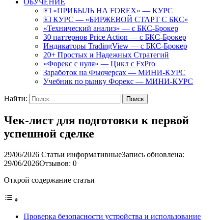
ОБУЧЕНИЕ
💵 «ПРИБЫЛЬ НА FOREX» — КУРС
💵 КУРС — «БИРЖЕВОЙ СТАРТ С БКС»
«Технический анализ» — с БКС-Брокер
30 паттернов Price Action — с БКС-Брокер
Индикаторы TradingView — с БКС-Брокер
20+ Простых и Надежных Стратегий
«Форекс с нуля» — Цикл с FxPro
Заработок на Фьючерсах — МИНИ-КУРС
Учебник по рынку Форекс — МИНИ-КУРС
Найти:
Чек-лист для подготовки к первой
успешной сделке
29/06/2026
Статьи информативные
Запись обновлена:
29/06/2026
Отзывов: 0
Открой содержание статьи
Проверка безопасности устройства и использование