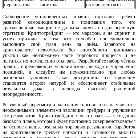
перспектива
капитала
потери депозита
Соблюдение установленных правил торговли требует
развитой самодисциплины и понимания того, что
краткосрочные эмоции не должны влиять на долгосрочную
стратегию. Криптотрейдинг — это марафон, а не спринт, и
успех приходит к тем, кто способен последовательно
выполнять свой план день за днём. Заработок на
криптовалюте невозможен без способности принимать
убытки как неизбежную часть торгового процесса и не
пытаться их немедленно отыграть. Разработайте набор чётких
правил, определяющих условия входа, выхода и управления
позицией, и следуйте им неукоснительно при любых
рыночных условиях. Такая дисциплина со временем
становится второй натурой и обеспечивает стабильные
результаты даже в периоды высокой рыночной
неопределённости.
Регулярный пересмотр и адаптация торгового плана являются
необходимыми элементами эволюции трейдера и улучшения
его результатов. Криптотрейдинг с чего начать — с создания
базового плана, который будет постоянно совершенствоваться
на основе анализа реальных торговых результатов. Заработок
на криптовалюте требует гибкости и готовности вносить
изменения в стратегию, когда данные показывают её