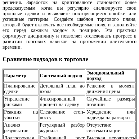
решения. Заработок на криптовалюте становится более
предсказуемым, когда вы регулярно анализируете свои
прошлые сделки и выявляете повторяющиеся ошибки или
успешные паттерны. Создайте шаблон торгового плана,
который будет включать все необходимые поля, и заполняйте
его перед каждым входом в позицию. Эта практика
формирует дисциплину и позволяет отслеживать прогресс в
развитии торговых навыков на протяжении длительного
времени.
Сравнение подходов к торговле
Эмоциональный
Параметр
Системный подход
подход
Планирование
Детальный план до
Решение в момент
сделки
входа
движения цены
Управление
Фиксированный
Случайные размеры
рисками
процент на сделку
позиций
Реакция на
Следование стоп-
Усреднение или
убытки
лоссу
надежда на разворот
Анализ
Регулярный разбор
Отсутствие
результатов
журнала
систематизации
Долгосрочная
Стабильный рост
Высокая вероятность