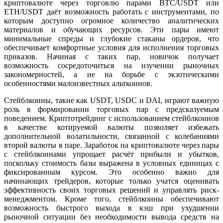
криптовалюте через торговлю парами BTC/USDT или
ETH/USDT даёт возможность работать с инструментами, по
которым доступно огромное количество аналитических
материалов и обучающих ресурсов. Эти пары имеют
минимальные спреды и глубокие стаканы ордеров, что
обеспечивает комфортные условия для исполнения торговых
приказов. Начиная с таких пар, новичок получает
возможность сосредоточиться на изучении рыночных
закономерностей, а не на борьбе с экзотическими
особенностями малоизвестных альткоинов.
Стейблкоины, такие как USDT, USDC и DAI, играют важную
роль в формировании торговых пар с предсказуемым
поведением. Криптотрейдинг с использованием стейблкоинов
в качестве котируемой валюты позволяет избежать
дополнительной волатильности, связанной с колебаниями
второй валюты в паре. Заработок на криптовалюте через пары
с стейблкоинами упрощает расчёт прибыли и убытков,
поскольку стоимость базы выражена в условных единицах с
фиксированным курсом. Это особенно важно для
начинающих трейдеров, которые только учатся оценивать
эффективность своих торговых решений и управлять риск-
менеджментом. Кроме того, стейблкоины обеспечивают
возможность быстрого выхода в кэш при ухудшении
рыночной ситуации без необходимости вывода средств на