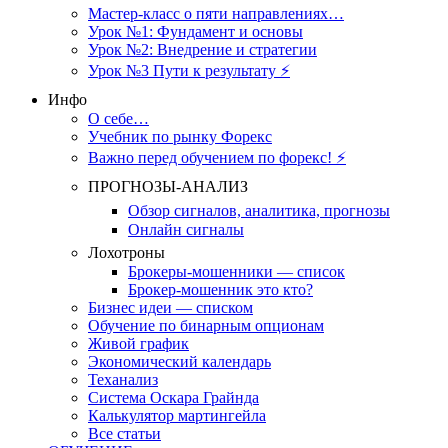
Мастер-класс о пяти направлениях…
Урок №1: Фундамент и основы
Урок №2: Внедрение и стратегии
Урок №3 Пути к результату ⚡️
Инфо
О себе…
Учебник по рынку Форекс
Важно перед обучением по форекс! ⚡
ПРОГНОЗЫ-АНАЛИЗ
Обзор сигналов, аналитика, прогнозы
Онлайн сигналы
Лохотроны
Брокеры-мошенники — список
Брокер-мошенник это кто?
Бизнес идеи — списком
Обучение по бинарным опционам
Живой график
Экономический календарь
Теханализ
Система Оскара Грайнда
Калькулятор мартингейла
Все статьи