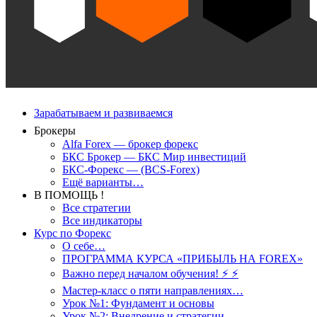
Зарабатываем и развиваемся
Брокеры
Alfa Forex — брокер форекс
БКС Брокер — БКС Мир инвестиций
БКС-Форекс — (BCS-Forex)
Ещё варианты…
В ПОМОЩЬ !
Все стратегии
Все индикаторы
Курс по Форекс
О себе…
ПРОГРАММА КУРСА «ПРИБЫЛЬ НА FOREX»
Важно перед началом обучения! ⚡ ⚡
Мастер-класс о пяти направлениях…
Урок №1: Фундамент и основы
Урок №2: Внедрение и стратегии