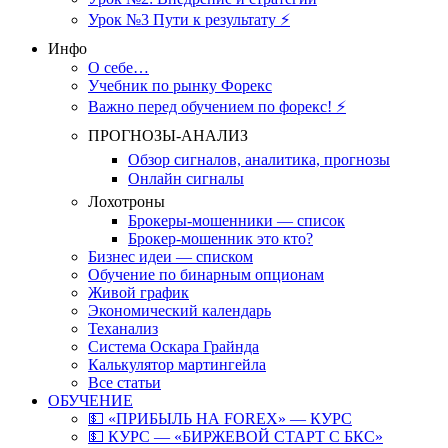
Урок №3 Пути к результату ⚡️
Инфо
О себе…
Учебник по рынку Форекс
Важно перед обучением по форекс! ⚡
ПРОГНОЗЫ-АНАЛИЗ
Обзор сигналов, аналитика, прогнозы
Онлайн сигналы
Лохотроны
Брокеры-мошенники — список
Брокер-мошенник это кто?
Бизнес идеи — списком
Обучение по бинарным опционам
Живой график
Экономический календарь
Теханализ
Система Оскара Грайнда
Калькулятор мартингейла
Все статьи
ОБУЧЕНИЕ
💵 «ПРИБЫЛЬ НА FOREX» — КУРС
💵 КУРС — «БИРЖЕВОЙ СТАРТ С БКС»