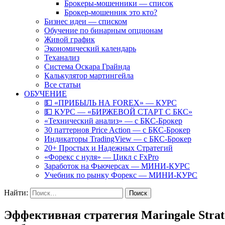
Брокеры-мошенники — список
Брокер-мошенник это кто?
Бизнес идеи — списком
Обучение по бинарным опционам
Живой график
Экономический календарь
Теханализ
Система Оскара Грайнда
Калькулятор мартингейла
Все статьи
ОБУЧЕНИЕ
💵 «ПРИБЫЛЬ НА FOREX» — КУРС
💵 КУРС — «БИРЖЕВОЙ СТАРТ С БКС»
«Технический анализ» — с БКС-Брокер
30 паттернов Price Action — с БКС-Брокер
Индикаторы TradingView — с БКС-Брокер
20+ Простых и Надежных Стратегий
«Форекс с нуля» — Цикл с FxPro
Заработок на Фьючерсах — МИНИ-КУРС
Учебник по рынку Форекс — МИНИ-КУРС
Найти:
Эффективная стратегия Maringale Strat