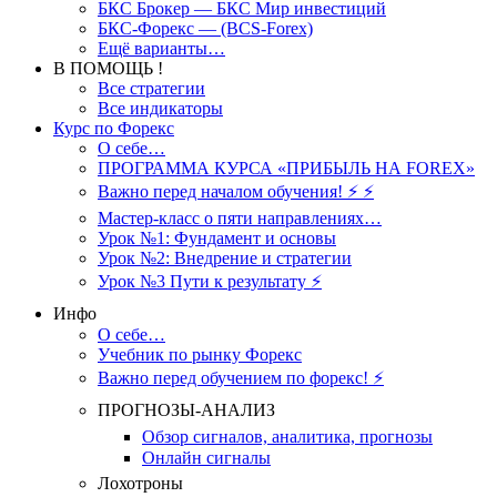
БКС Брокер — БКС Мир инвестиций
БКС-Форекс — (BCS-Forex)
Ещё варианты…
В ПОМОЩЬ !
Все стратегии
Все индикаторы
Курс по Форекс
О себе…
ПРОГРАММА КУРСА «ПРИБЫЛЬ НА FOREX»
Важно перед началом обучения! ⚡ ⚡
Мастер-класс о пяти направлениях…
Урок №1: Фундамент и основы
Урок №2: Внедрение и стратегии
Урок №3 Пути к результату ⚡️
Инфо
О себе…
Учебник по рынку Форекс
Важно перед обучением по форекс! ⚡
ПРОГНОЗЫ-АНАЛИЗ
Обзор сигналов, аналитика, прогнозы
Онлайн сигналы
Лохотроны