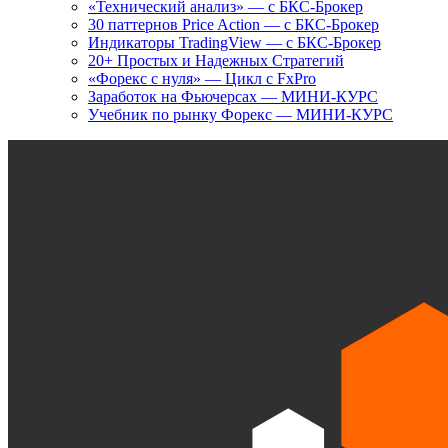
«Технический анализ» — с БКС-Брокер
30 паттернов Price Action — с БКС-Брокер
Индикаторы TradingView — с БКС-Брокер
20+ Простых и Надежных Стратегий
«Форекс с нуля» — Цикл с FxPro
Заработок на Фьючерсах — МИНИ-КУРС
Учебник по рынку Форекс — МИНИ-КУРС