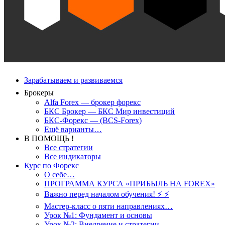
Зарабатываем и развиваемся
Брокеры
Alfa Forex — брокер форекс
БКС Брокер — БКС Мир инвестиций
БКС-Форекс — (BCS-Forex)
Ещё варианты…
В ПОМОЩЬ !
Все стратегии
Все индикаторы
Курс по Форекс
О себе…
ПРОГРАММА КУРСА «ПРИБЫЛЬ НА FOREX»
Важно перед началом обучения! ⚡ ⚡
Мастер-класс о пяти направлениях…
Урок №1: Фундамент и основы
Урок №2: Внедрение и стратегии