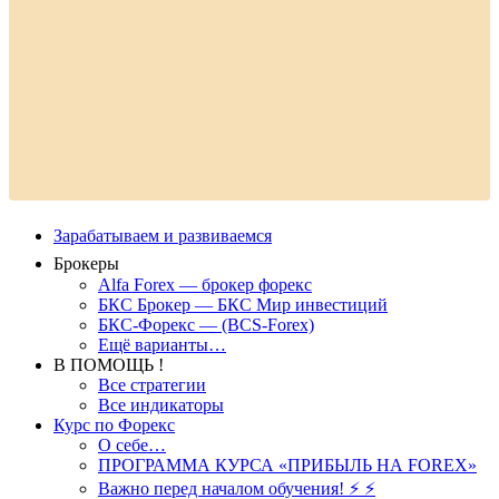
Зарабатываем и развиваемся
Брокеры
Alfa Forex — брокер форекс
БКС Брокер — БКС Мир инвестиций
БКС-Форекс — (BCS-Forex)
Ещё варианты…
В ПОМОЩЬ !
Все стратегии
Все индикаторы
Курс по Форекс
О себе…
ПРОГРАММА КУРСА «ПРИБЫЛЬ НА FOREX»
Важно перед началом обучения! ⚡ ⚡