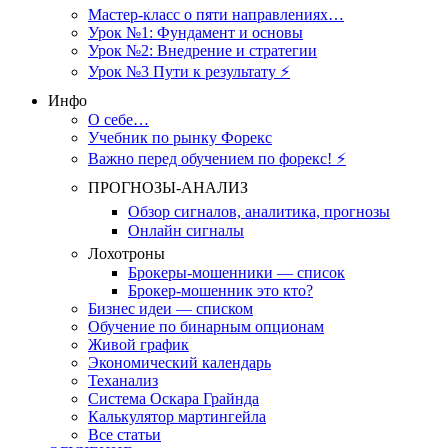
Мастер-класс о пяти направлениях…
Урок №1: Фундамент и основы
Урок №2: Внедрение и стратегии
Урок №3 Пути к результату ⚡️
Инфо
О себе…
Учебник по рынку Форекс
Важно перед обучением по форекс! ⚡
ПРОГНОЗЫ-АНАЛИЗ
Обзор сигналов, аналитика, прогнозы
Онлайн сигналы
Лохотроны
Брокеры-мошенники — список
Брокер-мошенник это кто?
Бизнес идеи — списком
Обучение по бинарным опционам
Живой график
Экономический календарь
Теханализ
Система Оскара Грайнда
Калькулятор мартингейла
Все статьи