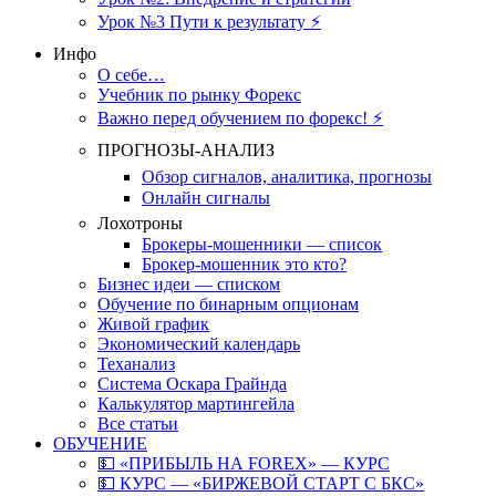
Урок №3 Пути к результату ⚡️
Инфо
О себе…
Учебник по рынку Форекс
Важно перед обучением по форекс! ⚡
ПРОГНОЗЫ-АНАЛИЗ
Обзор сигналов, аналитика, прогнозы
Онлайн сигналы
Лохотроны
Брокеры-мошенники — список
Брокер-мошенник это кто?
Бизнес идеи — списком
Обучение по бинарным опционам
Живой график
Экономический календарь
Теханализ
Система Оскара Грайнда
Калькулятор мартингейла
Все статьи
ОБУЧЕНИЕ
💵 «ПРИБЫЛЬ НА FOREX» — КУРС
💵 КУРС — «БИРЖЕВОЙ СТАРТ С БКС»