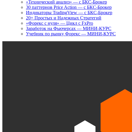
«Технический анализ» — с БКС-Брокер
30 паттернов Price Action — с БКС-Брокер
Индикаторы TradingView — с БКС-Брокер
20+ Простых и Надежных Стратегий
«Форекс с нуля» — Цикл с FxPro
Заработок на Фьючерсах — МИНИ-КУРС
Учебник по рынку Форекс — МИНИ-КУРС