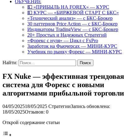
ОБУЧЕНИЕ
💵 «ПРИБЫЛЬ НА FOREX» — КУРС
💵 КУРС — «БИРЖЕВОЙ СТАРТ С БКС»
«Технический анализ» — с БКС-Брокер
30 паттернов Price Action — с БКС-Брокер
Индикаторы TradingView — с БКС-Брокер
20+ Простых и Надежных Стратегий
«Форекс с нуля» — Цикл с FxPro
Заработок на Фьючерсах — МИНИ-КУРС
Учебник по рынку Форекс — МИНИ-КУРС
Найти:
FX Nuke — эффективная трендовая
система для Форекс с новыми
алгоритмами прибыльной торговли
04/05/2025
18/05/2025
Стратегии
Запись обновлена:
18/05/2025
Отзывов: 0
Открой содержание статьи