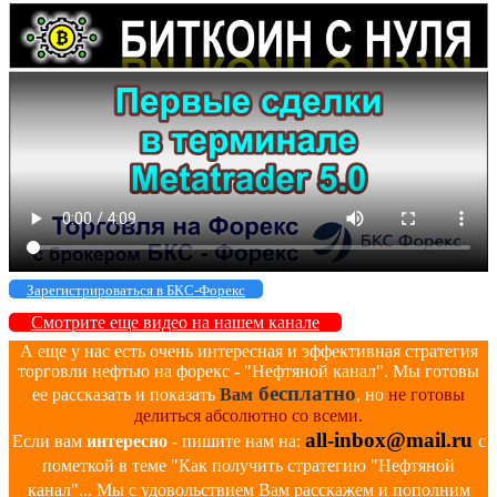
Зарегистрироваться в БКС-Форекс
Смотрите еще видео на нашем канале
А еще у нас есть очень интересная и эффективная стратегия
торговли нефтью на форекс - "Нефтяной канал". Мы готовы
бесплатно
ее рассказать и показать
Вам
, но
не готовы
делиться абсолютно со всеми.
all-inbox@mail.ru
Если вам
интересно
- пишите нам на:
с
пометкой в теме "Как получить стратегию "Нефтяной
канал"... Мы с удовольствием Вам расскажем и пополним