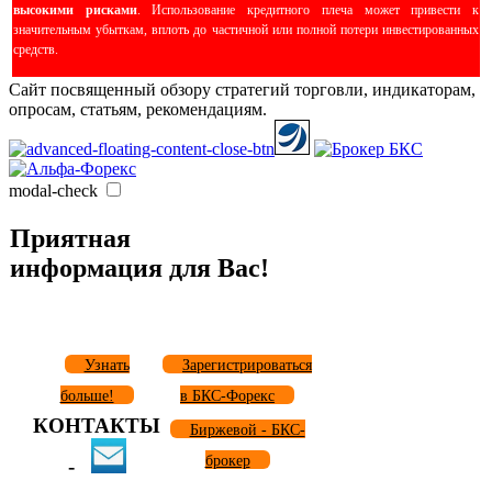
высокими рисками
. Использование кредитного плеча может привести к
значительным убыткам, вплоть до частичной или полной потери инвестированных
средств.
Сайт посвященный обзору стратегий торговли, индикаторам,
опросам, статьям, рекомендациям.
modal-check
Приятная
информация для Вас!
Узнать
Зарегистрироваться
больше!
в БКС-Форекс
КОНТАКТЫ
Биржевой - БКС-
брокер
-