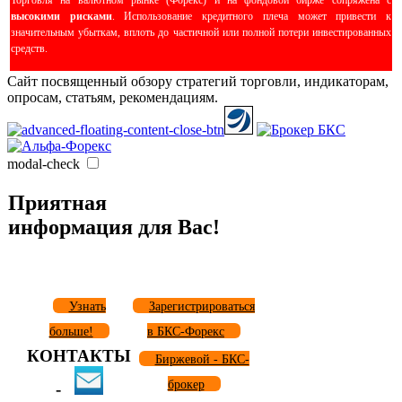
Торговля на валютном рынке (Форекс) и на фондовой бирже сопряжена с
высокими рисками
. Использование кредитного плеча может привести к
значительным убыткам, вплоть до частичной или полной потери инвестированных
средств.
Сайт посвященный обзору стратегий торговли, индикаторам,
опросам, статьям, рекомендациям.
modal-check
Приятная
информация для Вас!
Узнать
Зарегистрироваться
больше!
в БКС-Форекс
КОНТАКТЫ
Биржевой - БКС-
брокер
-