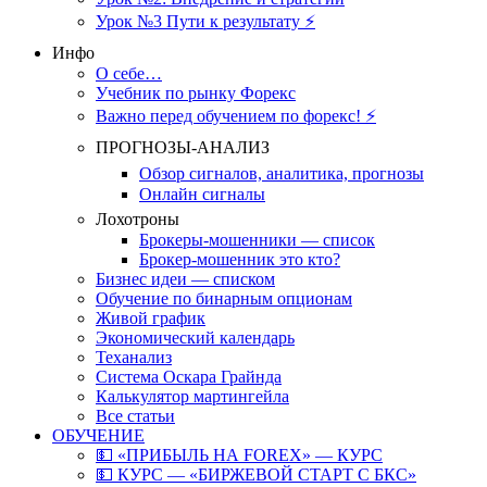
Урок №3 Пути к результату ⚡️
Инфо
О себе…
Учебник по рынку Форекс
Важно перед обучением по форекс! ⚡
ПРОГНОЗЫ-АНАЛИЗ
Обзор сигналов, аналитика, прогнозы
Онлайн сигналы
Лохотроны
Брокеры-мошенники — список
Брокер-мошенник это кто?
Бизнес идеи — списком
Обучение по бинарным опционам
Живой график
Экономический календарь
Теханализ
Система Оскара Грайнда
Калькулятор мартингейла
Все статьи
ОБУЧЕНИЕ
💵 «ПРИБЫЛЬ НА FOREX» — КУРС
💵 КУРС — «БИРЖЕВОЙ СТАРТ С БКС»