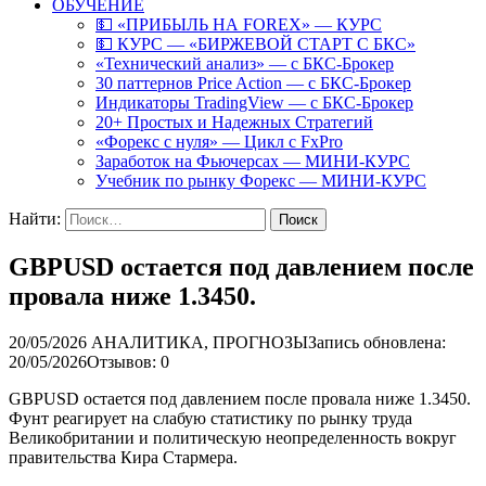
ОБУЧЕНИЕ
💵 «ПРИБЫЛЬ НА FOREX» — КУРС
💵 КУРС — «БИРЖЕВОЙ СТАРТ С БКС»
«Технический анализ» — с БКС-Брокер
30 паттернов Price Action — с БКС-Брокер
Индикаторы TradingView — с БКС-Брокер
20+ Простых и Надежных Стратегий
«Форекс с нуля» — Цикл с FxPro
Заработок на Фьючерсах — МИНИ-КУРС
Учебник по рынку Форекс — МИНИ-КУРС
Найти:
GBPUSD остается под давлением после
провала ниже 1.3450.
20/05/2026
АНАЛИТИКА, ПРОГНОЗЫ
Запись обновлена:
20/05/2026
Отзывов: 0
GBPUSD остается под давлением после провала ниже 1.3450.
Фунт реагирует на слабую статистику по рынку труда
Великобритании и политическую неопределенность вокруг
правительства Кира Стармера.