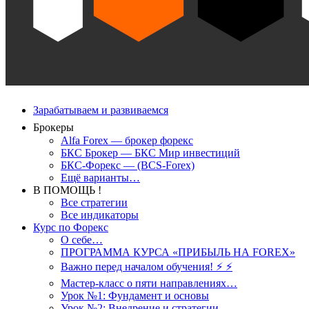
Зарабатываем и развиваемся
Брокеры
Alfa Forex — брокер форекс
БКС Брокер — БКС Мир инвестиций
БКС-Форекс — (BCS-Forex)
Ещё варианты…
В ПОМОЩЬ !
Все стратегии
Все индикаторы
Курс по Форекс
О себе…
ПРОГРАММА КУРСА «ПРИБЫЛЬ НА FOREX»
Важно перед началом обучения! ⚡ ⚡
Мастер-класс о пяти направлениях…
Урок №1: Фундамент и основы
Урок №2: Внедрение и стратегии