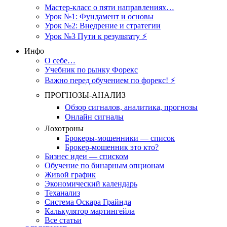
Мастер-класс о пяти направлениях…
Урок №1: Фундамент и основы
Урок №2: Внедрение и стратегии
Урок №3 Пути к результату ⚡️
Инфо
О себе…
Учебник по рынку Форекс
Важно перед обучением по форекс! ⚡
ПРОГНОЗЫ-АНАЛИЗ
Обзор сигналов, аналитика, прогнозы
Онлайн сигналы
Лохотроны
Брокеры-мошенники — список
Брокер-мошенник это кто?
Бизнес идеи — списком
Обучение по бинарным опционам
Живой график
Экономический календарь
Теханализ
Система Оскара Грайнда
Калькулятор мартингейла
Все статьи