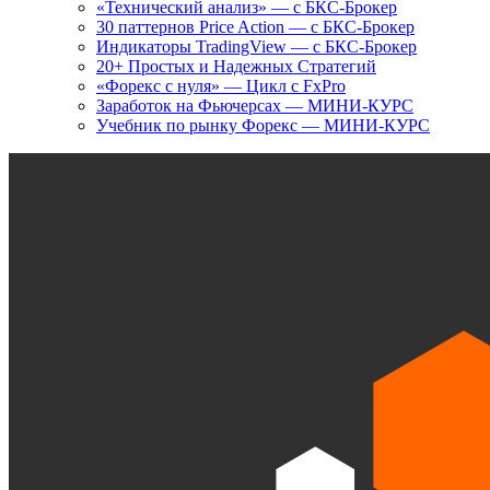
«Технический анализ» — с БКС-Брокер
30 паттернов Price Action — с БКС-Брокер
Индикаторы TradingView — с БКС-Брокер
20+ Простых и Надежных Стратегий
«Форекс с нуля» — Цикл с FxPro
Заработок на Фьючерсах — МИНИ-КУРС
Учебник по рынку Форекс — МИНИ-КУРС