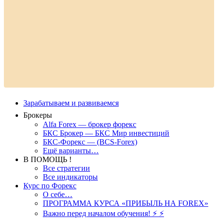
Зарабатываем и развиваемся
Брокеры
Alfa Forex — брокер форекс
БКС Брокер — БКС Мир инвестиций
БКС-Форекс — (BCS-Forex)
Ещё варианты…
В ПОМОЩЬ !
Все стратегии
Все индикаторы
Курс по Форекс
О себе…
ПРОГРАММА КУРСА «ПРИБЫЛЬ НА FOREX»
Важно перед началом обучения! ⚡ ⚡