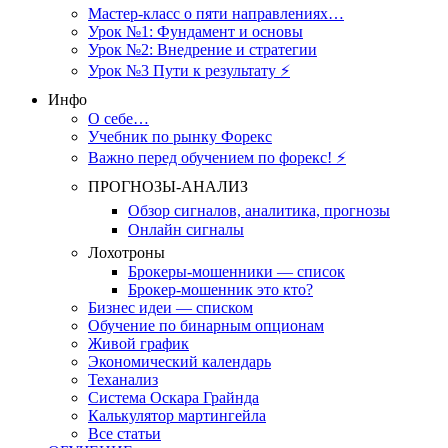
Мастер-класс о пяти направлениях…
Урок №1: Фундамент и основы
Урок №2: Внедрение и стратегии
Урок №3 Пути к результату ⚡️
Инфо
О себе…
Учебник по рынку Форекс
Важно перед обучением по форекс! ⚡
ПРОГНОЗЫ-АНАЛИЗ
Обзор сигналов, аналитика, прогнозы
Онлайн сигналы
Лохотроны
Брокеры-мошенники — список
Брокер-мошенник это кто?
Бизнес идеи — списком
Обучение по бинарным опционам
Живой график
Экономический календарь
Теханализ
Система Оскара Грайнда
Калькулятор мартингейла
Все статьи