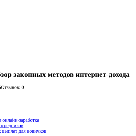
бзор законных методов интернет-дохода
6
Отзывов: 0
я онлайн-заработка
посредников
 выплат для новичков