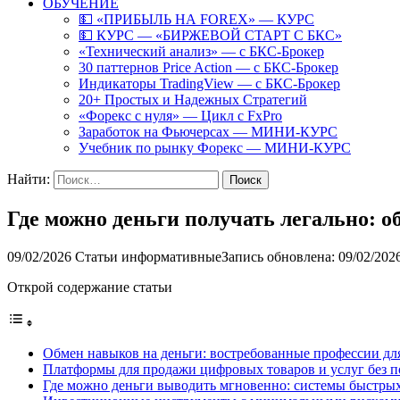
ОБУЧЕНИЕ
💵 «ПРИБЫЛЬ НА FOREX» — КУРС
💵 КУРС — «БИРЖЕВОЙ СТАРТ С БКС»
«Технический анализ» — с БКС-Брокер
30 паттернов Price Action — с БКС-Брокер
Индикаторы TradingView — с БКС-Брокер
20+ Простых и Надежных Стратегий
«Форекс с нуля» — Цикл с FxPro
Заработок на Фьючерсах — МИНИ-КУРС
Учебник по рынку Форекс — МИНИ-КУРС
Найти:
Где можно деньги получать легально: о
09/02/2026
Статьи информативные
Запись обновлена: 09/02/202
Открой содержание статьи
Обмен навыков на деньги: востребованные профессии дл
Платформы для продажи цифровых товаров и услуг без 
Где можно деньги выводить мгновенно: системы быстрых