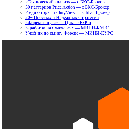
«Технический анализ» — с БКС-Брокер
30 паттернов Price Action — с БКС-Брокер
Индикаторы TradingView — с БКС-Брокер
20+ Простых и Надежных Стратегий
«Форекс с нуля» — Цикл с FxPro
Заработок на Фьючерсах — МИНИ-КУРС
Учебник по рынку Форекс — МИНИ-КУРС