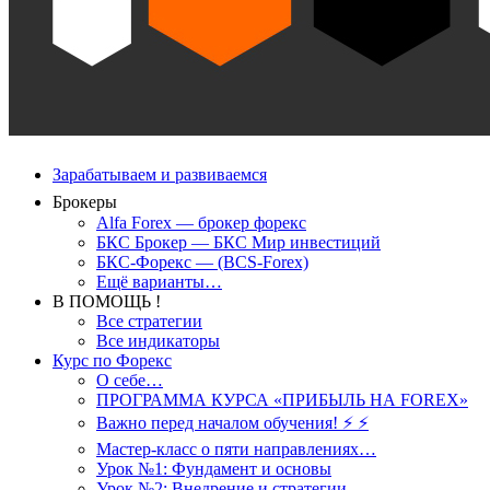
Зарабатываем и развиваемся
Брокеры
Alfa Forex — брокер форекс
БКС Брокер — БКС Мир инвестиций
БКС-Форекс — (BCS-Forex)
Ещё варианты…
В ПОМОЩЬ !
Все стратегии
Все индикаторы
Курс по Форекс
О себе…
ПРОГРАММА КУРСА «ПРИБЫЛЬ НА FOREX»
Важно перед началом обучения! ⚡ ⚡
Мастер-класс о пяти направлениях…
Урок №1: Фундамент и основы
Урок №2: Внедрение и стратегии