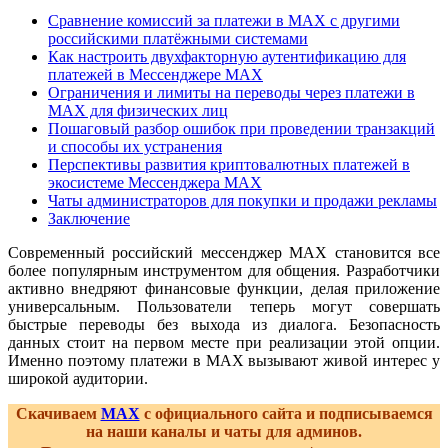
Сравнение комиссий за платежи в MAX с другими
российскими платёжными системами
Как настроить двухфакторную аутентификацию для
платежей в Мессенджере MAX
Ограничения и лимиты на переводы через платежи в
MAX для физических лиц
Пошаговый разбор ошибок при проведении транзакций
и способы их устранения
Перспективы развития криптовалютных платежей в
экосистеме Мессенджера MAX
Чаты администраторов для покупки и продажи рекламы
Заключение
Современный российский мессенджер MAX становится все
более популярным инструментом для общения. Разработчики
активно внедряют финансовые функции, делая приложение
универсальным. Пользователи теперь могут совершать
быстрые переводы без выхода из диалога. Безопасность
данных стоит на первом месте при реализации этой опции.
Именно поэтому платежи в MAX вызывают живой интерес у
широкой аудитории.
Скачиваем
MAX
с официального сайта и подписываемся
на наши каналы и чаты для админов.