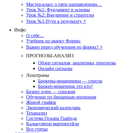
Мастер-класс о пяти направлениях…
Урок №1: Фундамент и основы
Урок №2: Внедрение и стратегии
Урок №3 Пути к результату ⚡️
Инфо
О себе…
Учебник по рынку Форекс
Важно перед обучением по форекс! ⚡
ПРОГНОЗЫ-АНАЛИЗ
Обзор сигналов, аналитика, прогнозы
Онлайн сигналы
Лохотроны
Брокеры-мошенники — список
Брокер-мошенник это кто?
Бизнес идеи — списком
Обучение по бинарным опционам
Живой график
Экономический календарь
Теханализ
Система Оскара Грайнда
Калькулятор мартингейла
Все статьи