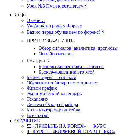
Урок №3 Пути к результату ⚡️
Инфо
О себе…
Учебник по рынку Форекс
Важно перед обучением по форекс! ⚡
ПРОГНОЗЫ-АНАЛИЗ
Обзор сигналов, аналитика, прогнозы
Онлайн сигналы
Лохотроны
Брокеры-мошенники — список
Брокер-мошенник это кто?
Бизнес идеи — списком
Обучение по бинарным опционам
Живой график
Экономический календарь
Теханализ
Система Оскара Грайнда
Калькулятор мартингейла
Все статьи
ОБУЧЕНИЕ
💵 «ПРИБЫЛЬ НА FOREX» — КУРС
💵 КУРС — «БИРЖЕВОЙ СТАРТ С БКС»