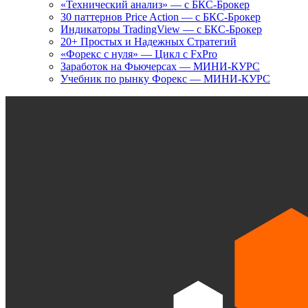
«Технический анализ» — с БКС-Брокер
30 паттернов Price Action — с БКС-Брокер
Индикаторы TradingView — с БКС-Брокер
20+ Простых и Надежных Стратегий
«Форекс с нуля» — Цикл с FxPro
Заработок на Фьючерсах — МИНИ-КУРС
Учебник по рынку Форекс — МИНИ-КУРС