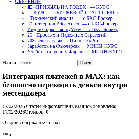
ОБУЧЕНИЕ
💵 «ПРИБЫЛЬ НА FOREX» — КУРС
💵 КУРС — «БИРЖЕВОЙ СТАРТ С БКС»
«Технический анализ» — с БКС-Брокер
30 паттернов Price Action — с БКС-Брокер
Индикаторы TradingView — с БКС-Брокер
20+ Простых и Надежных Стратегий
«Форекс с нуля» — Цикл с FxPro
Заработок на Фьючерсах — МИНИ-КУРС
Учебник по рынку Форекс — МИНИ-КУРС
Найти:
Интеграция платежей в MAX: как
безопасно переводить деньги внутри
мессенджера
17/02/2026
Статьи информативные
Запись обновлена:
17/02/2026
Отзывов: 0
Открой содержание статьи