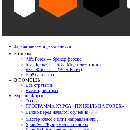
Зарабатываем и развиваемся
Брокеры
Alfa Forex — брокер форекс
БКС Брокер — БКС Мир инвестиций
БКС-Форекс — (BCS-Forex)
Ещё варианты…
В ПОМОЩЬ !
Все стратегии
Все индикаторы
Курс по Форекс
О себе…
ПРОГРАММА КУРСА «ПРИБЫЛЬ НА FOREX»
Важно перед началом обучения! ⚡ ⚡
Мастер-класс о пяти направлениях…
Урок №1: Фундамент и основы
Урок №2: Внедрение и стратегии