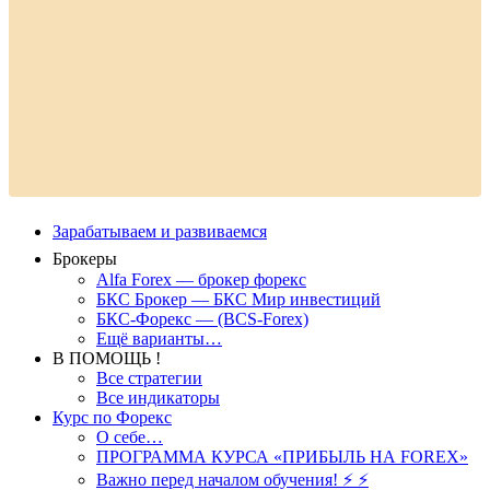
Зарабатываем и развиваемся
Брокеры
Alfa Forex — брокер форекс
БКС Брокер — БКС Мир инвестиций
БКС-Форекс — (BCS-Forex)
Ещё варианты…
В ПОМОЩЬ !
Все стратегии
Все индикаторы
Курс по Форекс
О себе…
ПРОГРАММА КУРСА «ПРИБЫЛЬ НА FOREX»
Важно перед началом обучения! ⚡ ⚡