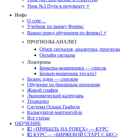
Урок №3 Пути к результату ⚡️
Инфо
О себе…
Учебник по рынку Форекс
Важно перед обучением по форекс! ⚡
ПРОГНОЗЫ-АНАЛИЗ
Обзор сигналов, аналитика, прогнозы
Онлайн сигналы
Лохотроны
Брокеры-мошенники — список
Брокер-мошенник это кто?
Бизнес идеи — списком
Обучение по бинарным опционам
Живой график
Экономический календарь
Теханализ
Система Оскара Грайнда
Калькулятор мартингейла
Все статьи
ОБУЧЕНИЕ
💵 «ПРИБЫЛЬ НА FOREX» — КУРС
💵 КУРС — «БИРЖЕВОЙ СТАРТ С БКС»