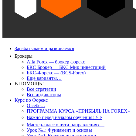
Зарабатываем и развиваемся
Брокеры
Alfa Forex — брокер форекс
БКС Брокер — БКС Мир инвестиций
БКС-Форекс — (BCS-Forex)
Ещё варианты…
В ПОМОЩЬ !
Все стратегии
Все индикаторы
Курс по Форекс
О себе…
ПРОГРАММА КУРСА «ПРИБЫЛЬ НА FOREX»
Важно перед началом обучения! ⚡ ⚡
Мастер-класс о пяти направлениях…
Урок №1: Фундамент и основы
Урок №2: Внедрение и стратегии