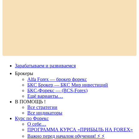
Зарабатываем и развиваемся
Брокеры
Alfa Forex — брокер форекс
БКС Брокер — БКС Мир инвестиций
БКС-Форекс — (BCS-Forex)
Ещё варианты…
В ПОМОЩЬ !
Все стратегии
Все индикаторы
Курс по Форекс
О себе…
ПРОГРАММА КУРСА «ПРИБЫЛЬ НА FOREX»
Важно перед началом обучения! ⚡ ⚡