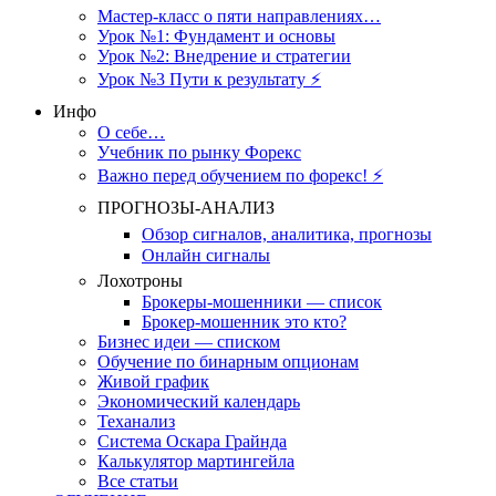
Мастер-класс о пяти направлениях…
Урок №1: Фундамент и основы
Урок №2: Внедрение и стратегии
Урок №3 Пути к результату ⚡️
Инфо
О себе…
Учебник по рынку Форекс
Важно перед обучением по форекс! ⚡
ПРОГНОЗЫ-АНАЛИЗ
Обзор сигналов, аналитика, прогнозы
Онлайн сигналы
Лохотроны
Брокеры-мошенники — список
Брокер-мошенник это кто?
Бизнес идеи — списком
Обучение по бинарным опционам
Живой график
Экономический календарь
Теханализ
Система Оскара Грайнда
Калькулятор мартингейла
Все статьи