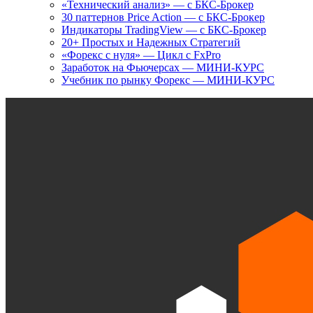
«Технический анализ» — с БКС-Брокер
30 паттернов Price Action — с БКС-Брокер
Индикаторы TradingView — с БКС-Брокер
20+ Простых и Надежных Стратегий
«Форекс с нуля» — Цикл с FxPro
Заработок на Фьючерсах — МИНИ-КУРС
Учебник по рынку Форекс — МИНИ-КУРС