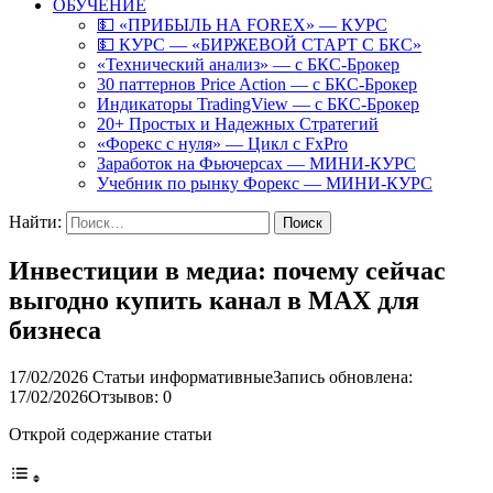
ОБУЧЕНИЕ
💵 «ПРИБЫЛЬ НА FOREX» — КУРС
💵 КУРС — «БИРЖЕВОЙ СТАРТ С БКС»
«Технический анализ» — с БКС-Брокер
30 паттернов Price Action — с БКС-Брокер
Индикаторы TradingView — с БКС-Брокер
20+ Простых и Надежных Стратегий
«Форекс с нуля» — Цикл с FxPro
Заработок на Фьючерсах — МИНИ-КУРС
Учебник по рынку Форекс — МИНИ-КУРС
Найти:
Инвестиции в медиа: почему сейчас
выгодно купить канал в MAX для
бизнеса
17/02/2026
Статьи информативные
Запись обновлена:
17/02/2026
Отзывов: 0
Открой содержание статьи