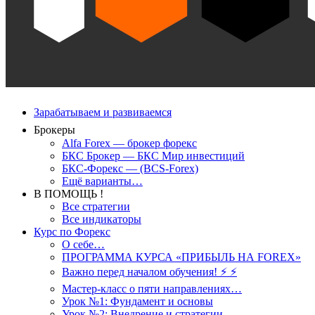
Зарабатываем и развиваемся
Брокеры
Alfa Forex — брокер форекс
БКС Брокер — БКС Мир инвестиций
БКС-Форекс — (BCS-Forex)
Ещё варианты…
В ПОМОЩЬ !
Все стратегии
Все индикаторы
Курс по Форекс
О себе…
ПРОГРАММА КУРСА «ПРИБЫЛЬ НА FOREX»
Важно перед началом обучения! ⚡ ⚡
Мастер-класс о пяти направлениях…
Урок №1: Фундамент и основы
Урок №2: Внедрение и стратегии