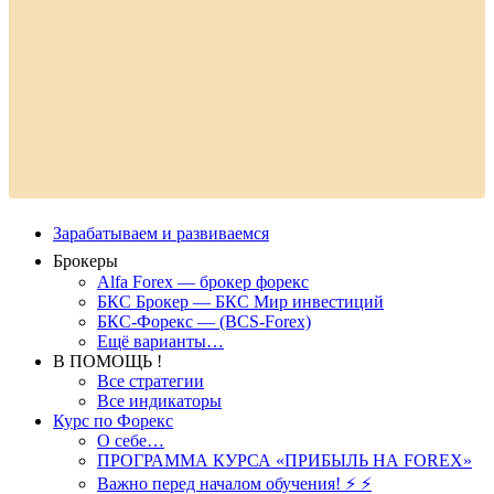
Зарабатываем и развиваемся
Брокеры
Alfa Forex — брокер форекс
БКС Брокер — БКС Мир инвестиций
БКС-Форекс — (BCS-Forex)
Ещё варианты…
В ПОМОЩЬ !
Все стратегии
Все индикаторы
Курс по Форекс
О себе…
ПРОГРАММА КУРСА «ПРИБЫЛЬ НА FOREX»
Важно перед началом обучения! ⚡ ⚡