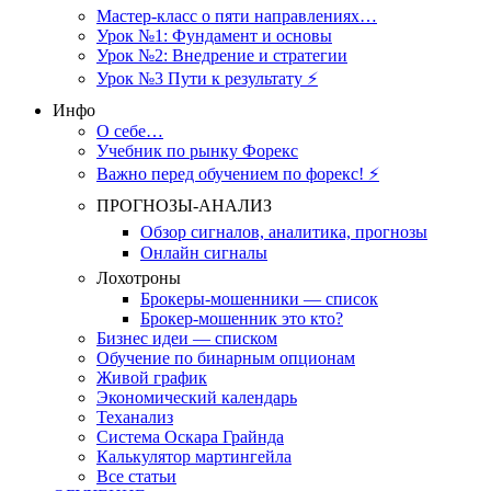
Мастер-класс о пяти направлениях…
Урок №1: Фундамент и основы
Урок №2: Внедрение и стратегии
Урок №3 Пути к результату ⚡️
Инфо
О себе…
Учебник по рынку Форекс
Важно перед обучением по форекс! ⚡
ПРОГНОЗЫ-АНАЛИЗ
Обзор сигналов, аналитика, прогнозы
Онлайн сигналы
Лохотроны
Брокеры-мошенники — список
Брокер-мошенник это кто?
Бизнес идеи — списком
Обучение по бинарным опционам
Живой график
Экономический календарь
Теханализ
Система Оскара Грайнда
Калькулятор мартингейла
Все статьи