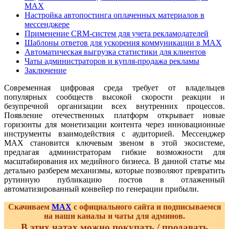
MAX
Настройка автопостинга оплаченных материалов в
мессенджере
Применение CRM-систем для учета рекламодателей
Шаблоны ответов для ускорения коммуникации в MAX
Автоматическая выгрузка статистики для клиентов
Чаты администраторов и купля-продажа рекламы
Заключение
Современная цифровая среда требует от владельцев
популярных сообществ высокой скорости реакции и
безупречной организации всех внутренних процессов.
Появление отечественных платформ открывает новые
горизонты для монетизации контента через инновационные
инструменты взаимодействия с аудиторией. Мессенджер
MAX становится ключевым звеном в этой экосистеме,
предлагая администраторам гибкие возможности для
масштабирования их медийного бизнеса. В данной статье мы
детально разберем механизмы, которые позволяют превратить
рутинную публикацию постов в отлаженный
автоматизированный конвейер по генерации прибыли.
Скачиваем
MAX
с официального сайта и подписываемся
на наши каналы и чаты для админов.
В этих чатах можно покупать / продавать