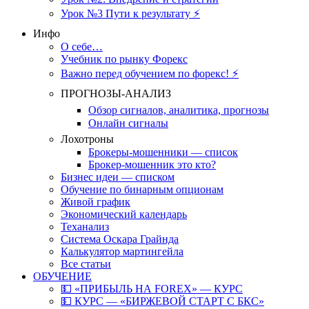
Урок №3 Пути к результату ⚡️
Инфо
О себе…
Учебник по рынку Форекс
Важно перед обучением по форекс! ⚡
ПРОГНОЗЫ-АНАЛИЗ
Обзор сигналов, аналитика, прогнозы
Онлайн сигналы
Лохотроны
Брокеры-мошенники — список
Брокер-мошенник это кто?
Бизнес идеи — списком
Обучение по бинарным опционам
Живой график
Экономический календарь
Теханализ
Система Оскара Грайнда
Калькулятор мартингейла
Все статьи
ОБУЧЕНИЕ
💵 «ПРИБЫЛЬ НА FOREX» — КУРС
💵 КУРС — «БИРЖЕВОЙ СТАРТ С БКС»