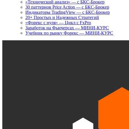
«Технический анализ» — с БКС-Брокер
30 паттернов Price Action — с БКС-Брокер
Индикаторы TradingView — с БКС-Брокер
20+ Простых и Надежных Стратегий
«Форекс с нуля» — Цикл с FxPro
Заработок на Фьючерсах — МИНИ-КУРС
Учебник по рынку Форекс — МИНИ-КУРС