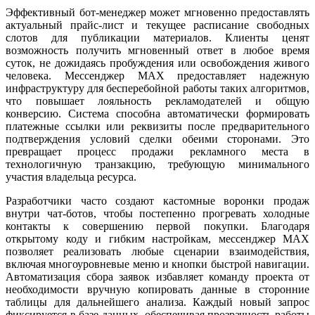
Эффективный бот-менеджер может мгновенно предоставлять
актуальный прайс-лист и текущее расписание свободных
слотов для публикации материалов. Клиенты ценят
возможность получить мгновенный ответ в любое время
суток, не дожидаясь пробуждения или освобождения живого
человека. Мессенджер MAX предоставляет надежную
инфраструктуру для бесперебойной работы таких алгоритмов,
что повышает лояльность рекламодателей и общую
конверсию. Система способна автоматически формировать
платежные ссылки или реквизиты после предварительного
подтверждения условий сделки обеими сторонами. Это
превращает процесс продажи рекламного места в
технологичную транзакцию, требующую минимального
участия владельца ресурса.
Разработчики часто создают кастомные воронки продаж
внутри чат-ботов, чтобы постепенно прогревать холодные
контакты к совершению первой покупки. Благодаря
открытому коду и гибким настройкам, мессенджер MAX
позволяет реализовать любые сценарии взаимодействия,
включая многоуровневые меню и кнопки быстрой навигации.
Автоматизация сбора заявок избавляет команду проекта от
необходимости вручную копировать данные в сторонние
таблицы для дальнейшего анализа. Каждый новый запрос
фиксируется в базе данных, обеспечивая прозрачность работы