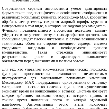
истечения срока.
Современные сервисы автопостинга умеют адаптировать
формат текста под специфические особенности отображения в
различных мобильных клиентах. Мессенджер MAX корректно
обрабатывает разметку, сохраняя жирный шрифт, курсив и
гиперссылки в том виде, в котором их задумал рекламодатель.
Функция предварительного просмотра позволяет админу
убедиться в отсутствии визуальных артефактов до того, как
сообщение увидят тысячи читателей. В случае возникновения
технических сбоев на стороне внешнего сервера, система
уведомляет владельца о необходимости ручного
вмешательства. Такая страховка минимизирует
репутационные риски и гарантирует выполнение
обязательств перед заказчиками в полном объеме.
Для тех, кто управляет множеством тематических площадок,
функция кросс-постинга становится незаменимым
инструментом для масштабных рекламных кампаний.
Мессенджер MAX поддерживает одновременную отправку
материалов в несколько целевых групп, что существенно
экономит время на копирование и вставку. Система логирует
каждое действие, позволяя отследить историю правок и
точное время появления поста на каждой отдельной
платформе. Автоматизация этого этапа исключает
человеческий фактор, связанный с опечатками или ошибками