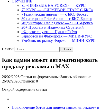
ОБУЧЕНИЕ
💵 «ПРИБЫЛЬ НА FOREX» — КУРС
💵 КУРС — «БИРЖЕВОЙ СТАРТ С БКС»
«Технический анализ» — с БКС-Брокер
30 паттернов Price Action — с БКС-Брокер
Индикаторы TradingView — с БКС-Брокер
20+ Простых и Надежных Стратегий
«Форекс с нуля» — Цикл с FxPro
Заработок на Фьючерсах — МИНИ-КУРС
Учебник по рынку Форекс — МИНИ-КУРС
Найти:
Как админ может автоматизировать
продажу рекламы в MAX
26/02/2026
Статьи информативные
Запись обновлена:
26/02/2026
Отзывов: 0
Открой содержание статьи
Подключение ботов для приема заявок на рекламу в