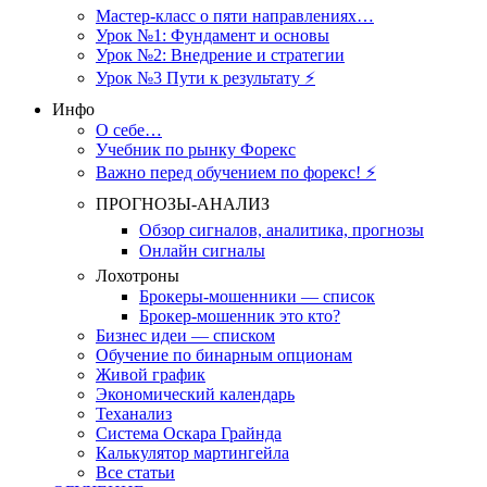
Мастер-класс о пяти направлениях…
Урок №1: Фундамент и основы
Урок №2: Внедрение и стратегии
Урок №3 Пути к результату ⚡️
Инфо
О себе…
Учебник по рынку Форекс
Важно перед обучением по форекс! ⚡
ПРОГНОЗЫ-АНАЛИЗ
Обзор сигналов, аналитика, прогнозы
Онлайн сигналы
Лохотроны
Брокеры-мошенники — список
Брокер-мошенник это кто?
Бизнес идеи — списком
Обучение по бинарным опционам
Живой график
Экономический календарь
Теханализ
Система Оскара Грайнда
Калькулятор мартингейла
Все статьи