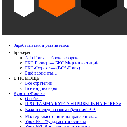
Зарабатываем и развиваемся
Брокеры
Alfa Forex — брокер форекс
БКС Брокер — БКС Мир инвестиций
БКС-Форекс — (BCS-Forex)
Ещё варианты…
В ПОМОЩЬ !
Все стратегии
Все индикаторы
Курс по Форекс
О себе…
ПРОГРАММА КУРСА «ПРИБЫЛЬ НА FOREX»
Важно перед началом обучения! ⚡ ⚡
Мастер-класс о пяти направлениях…
Урок №1: Фундамент и основы
Урок №2: Внедрение и стратегии