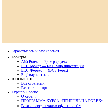
Зарабатываем и развиваемся
Брокеры
Alfa Forex — брокер форекс
БКС Брокер — БКС Мир инвестиций
БКС-Форекс — (BCS-Forex)
Ещё варианты…
В ПОМОЩЬ !
Все стратегии
Все индикаторы
Курс по Форекс
О себе…
ПРОГРАММА КУРСА «ПРИБЫЛЬ НА FOREX»
Важно перед началом обучения! ⚡ ⚡