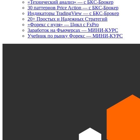
«Технический анализ» — с БКС-Брокер
30 паттернов Price Action — с БКС-Брокер
Индикаторы TradingView — с БКС-Брокер
20+ Простых и Надежных Стратегий
«Форекс с нуля» — Цикл с FxPro
Заработок на Фьючерсах — МИНИ-КУРС
Учебник по рынку Форекс — МИНИ-КУРС