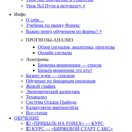
Урок №3 Пути к результату ⚡️
Инфо
О себе…
Учебник по рынку Форекс
Важно перед обучением по форекс! ⚡
ПРОГНОЗЫ-АНАЛИЗ
Обзор сигналов, аналитика, прогнозы
Онлайн сигналы
Лохотроны
Брокеры-мошенники — список
Брокер-мошенник это кто?
Бизнес идеи — списком
Обучение по бинарным опционам
Живой график
Экономический календарь
Теханализ
Система Оскара Грайнда
Калькулятор мартингейла
Все статьи
ОБУЧЕНИЕ
💵 «ПРИБЫЛЬ НА FOREX» — КУРС
💵 КУРС — «БИРЖЕВОЙ СТАРТ С БКС»