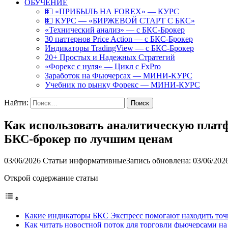
ОБУЧЕНИЕ
💵 «ПРИБЫЛЬ НА FOREX» — КУРС
💵 КУРС — «БИРЖЕВОЙ СТАРТ С БКС»
«Технический анализ» — с БКС-Брокер
30 паттернов Price Action — с БКС-Брокер
Индикаторы TradingView — с БКС-Брокер
20+ Простых и Надежных Стратегий
«Форекс с нуля» — Цикл с FxPro
Заработок на Фьючерсах — МИНИ-КУРС
Учебник по рынку Форекс — МИНИ-КУРС
Найти:
Как использовать аналитическую плат
БКС-брокер по лучшим ценам
03/06/2026
Статьи информативные
Запись обновлена: 03/06/202
Открой содержание статьи
Какие индикаторы БКС Экспресс помогают находить точ
Как читать новостной поток для торговли фьючерсами н