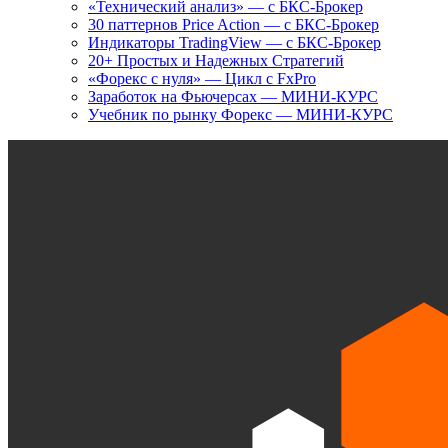
«Технический анализ» — с БКС-Брокер
30 паттернов Price Action — с БКС-Брокер
Индикаторы TradingView — с БКС-Брокер
20+ Простых и Надежных Стратегий
«Форекс с нуля» — Цикл с FxPro
Заработок на Фьючерсах — МИНИ-КУРС
Учебник по рынку Форекс — МИНИ-КУРС