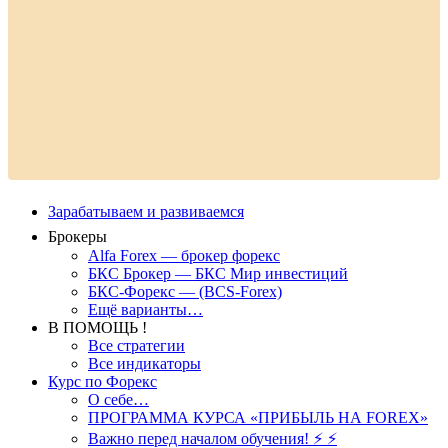
Зарабатываем и развиваемся
Брокеры
Alfa Forex — брокер форекс
БКС Брокер — БКС Мир инвестиций
БКС-Форекс — (BCS-Forex)
Ещё варианты…
В ПОМОЩЬ !
Все стратегии
Все индикаторы
Курс по Форекс
О себе…
ПРОГРАММА КУРСА «ПРИБЫЛЬ НА FOREX»
Важно перед началом обучения! ⚡ ⚡