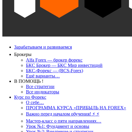
Зарабатываем и развиваемся
Брокеры
Alfa Forex — брокер форекс
БКС Брокер — БКС Мир инвестиций
БКС-Форекс — (BCS-Forex)
Ещё варианты…
В ПОМОЩЬ !
Все стратегии
Все индикаторы
Курс по Форекс
О себе…
ПРОГРАММА КУРСА «ПРИБЫЛЬ НА FOREX»
Важно перед началом обучения! ⚡ ⚡
Мастер-класс о пяти направлениях…
Урок №1: Фундамент и основы
Урок №2: Внедрение и стратегии