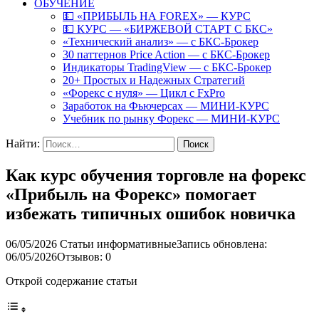
ОБУЧЕНИЕ
💵 «ПРИБЫЛЬ НА FOREX» — КУРС
💵 КУРС — «БИРЖЕВОЙ СТАРТ С БКС»
«Технический анализ» — с БКС-Брокер
30 паттернов Price Action — с БКС-Брокер
Индикаторы TradingView — с БКС-Брокер
20+ Простых и Надежных Стратегий
«Форекс с нуля» — Цикл с FxPro
Заработок на Фьючерсах — МИНИ-КУРС
Учебник по рынку Форекс — МИНИ-КУРС
Найти:
Как курс обучения торговле на форекс
«Прибыль на Форекс» помогает
избежать типичных ошибок новичка
06/05/2026
Статьи информативные
Запись обновлена:
06/05/2026
Отзывов: 0
Открой содержание статьи