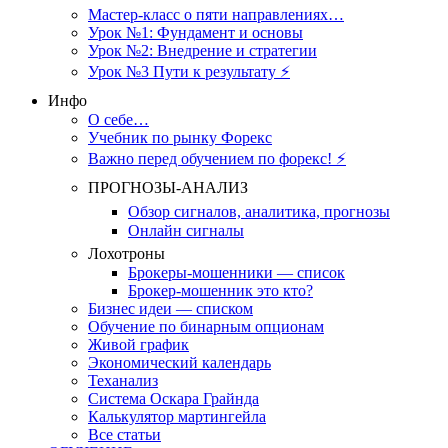
Мастер-класс о пяти направлениях…
Урок №1: Фундамент и основы
Урок №2: Внедрение и стратегии
Урок №3 Пути к результату ⚡️
Инфо
О себе…
Учебник по рынку Форекс
Важно перед обучением по форекс! ⚡
ПРОГНОЗЫ-АНАЛИЗ
Обзор сигналов, аналитика, прогнозы
Онлайн сигналы
Лохотроны
Брокеры-мошенники — список
Брокер-мошенник это кто?
Бизнес идеи — списком
Обучение по бинарным опционам
Живой график
Экономический календарь
Теханализ
Система Оскара Грайнда
Калькулятор мартингейла
Все статьи