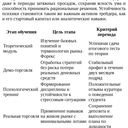
даже в периоды затяжных просадок, сохраняя ясность ума и
способность принимать рациональные решения. Устойчивость
психики становится таким же важным активом трейдера, как
и его стартовый капитал или аналитические навыки.
Критерий
Этап обучения
Цель этапа
перехода
Изучение базовых
Успешная сдача
Теоретический
понятий и
итогового теста
модуль
терминологии рынка
по теории
Форекс
Отработка стратегий
Стабильный
без риска потери
профит в течение
Демо-торговля
реальных денежных
двух месяцев
средств
подряд
Формирование
Положительные
Психологический
дисциплины и
отзывы куратора
тренинг
устойчивости к
о поведении
стрессовым ситуациям
студента
Сохранение
Применение навыков
депозита и
Реальная торговля
на живом рынке с
выполнение
минимальными лотами
плана по
доходности