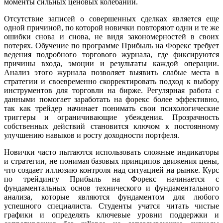
моменты сильных ценовых колебаний.
Отсутствие записей о совершенных сделках является еще
одной причиной, по которой новички повторяют одни и те же
ошибки снова и снова, не видя закономерностей в своих
потерях. Обучение по программе Прибыль на Форекс требует
ведения подробного торгового журнала, где фиксируются
причины входа, эмоции и результаты каждой операции.
Анализ этого журнала позволяет выявить слабые места в
стратегии и своевременно скорректировать подход к выбору
инструментов для торговли на бирже. Регулярная работа с
данными помогает заработать на форекс более эффективно,
так как трейдер начинает понимать свои психологические
триггеры и ограничивающие убеждения. Прозрачность
собственных действий становится ключом к постоянному
улучшению навыков и росту доходности портфеля.
Новички часто пытаются использовать сложные индикаторы
и стратегии, не понимая базовых принципов движения цены,
что создает иллюзию контроля над ситуацией на рынке. Курс
по трейдингу Прибыль на Форекс начинается с
фундаментальных основ технического и фундаментального
анализа, которые являются фундаментом для любого
успешного специалиста. Студенты учатся читать чистые
графики и определять ключевые уровни поддержки и