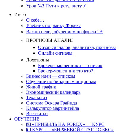
Урок №3 Пути к результату ⚡️
Инфо
О себе…
Учебник по рынку Форекс
Важно перед обучением по форекс! ⚡
ПРОГНОЗЫ-АНАЛИЗ
Обзор сигналов, аналитика, прогнозы
Онлайн сигналы
Лохотроны
Брокеры-мошенники — список
Брокер-мошенник это кто?
Бизнес идеи — списком
Обучение по бинарным опционам
Живой график
Экономический календарь
Теханализ
Система Оскара Грайнда
Калькулятор мартингейла
Все статьи
ОБУЧЕНИЕ
💵 «ПРИБЫЛЬ НА FOREX» — КУРС
💵 КУРС — «БИРЖЕВОЙ СТАРТ С БКС»