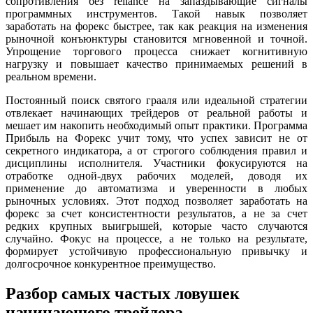
сопротивления без reliance на запаздывающие сигналы
программных инструментов. Такой навык позволяет
заработать на форекс быстрее, так как реакция на изменения
рыночной конъюнктуры становится мгновенной и точной.
Упрощение торгового процесса снижает когнитивную
нагрузку и повышает качество принимаемых решений в
реальном времени.
Постоянный поиск святого грааля или идеальной стратегии
отвлекает начинающих трейдеров от реальной работы и
мешает им накопить необходимый опыт практики. Программа
Прибыль на Форекс учит тому, что успех зависит не от
секретного индикатора, а от строгого соблюдения правил и
дисциплины исполнителя. Участники фокусируются на
отработке одной-двух рабочих моделей, доводя их
применение до автоматизма и уверенности в любых
рыночных условиях. Этот подход позволяет заработать на
форекс за счет консистентности результатов, а не за счет
редких крупных выигрышей, которые часто случаются
случайно. Фокус на процессе, а не только на результате,
формирует устойчивую профессиональную привычку и
долгосрочное конкурентное преимущество.
Разбор самых частых ловушек
начинающего трейдера