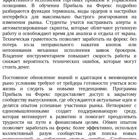
позициями. В обучении Прибыль на Форекс подробно
разбираются функции терминала, виды ордеров и настройки
интерфейса для максимально быстрого реагирования на
изменения рынка. Студенты учатся настраивать алерты и
автоматизированные скрипты, которые облегчают рутинную
работу и освобождают время для анализа и отдыха от экрана.
Техническая грамотность позволяет заработать на форекс без
потерь из-за неправильного нажатия кнопок или
непонимания механики исполнения заявок брокером.
Владение инструментарием повышает скорость работы и
снижает вероятность технических ошибок, которые могут
стоить денег.
Постоянное обновление знаний и адаптация к меняющимся
рыно условиям требуют от трейдера готовности учиться всю
жизнь и следить за новыми тенденциями. Программа
Прибыль на Форекс предоставляет доступ к закрытому
сообществу выпускников, где обсуждаются актуальные идеи и
делятся опытом успешные участники рынка. Нетворкинг с
единомышленниками создает поддерживающую среду,
которая мотивирует к развитию и помогает преодолевать
трудности на пути к финансовым целям. Обмен опытом
позволяет заработать на форекс более эффективно, используя
коллективный разум сообщества для поиска новых
возможностей и избегания старых ошибок. Сообщество