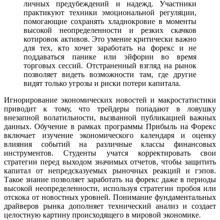
личных предубеждений и надежд. Участники
практикуют техники эмоциональной регуляции,
помогающие сохранять хладнокровие в моменты
высокой неопределенности и резких скачков
котировок активов. Это умение критически важно
для тех, кто хочет заработать на форекс и не
поддаваться панике или эйфории во время
торговых сессий. Отстраненный взгляд на рынок
позволяет видеть возможности там, где другие
видят только угрозы и риски потери капитала.
Игнорирование экономических новостей и макростатистики
приводит к тому, что трейдеры попадают в ловушку
внезапной волатильности, вызванной публикацией важных
данных. Обучение в рамках программы Прибыль на Форекс
включает изучение экономического календаря и оценку
влияния событий на различные классы финансовых
инструментов. Студенты учатся корректировать свои
стратегии перед выходом значимых отчетов, чтобы защитить
капитал от непредсказуемых рыночных реакций и гэпов.
Такое знание позволяет заработать на форекс даже в периоды
высокой неопределенности, используя стратегии пробоя или
отскока от новостных уровней. Понимание фундаментальных
драйверов рынка дополняет технический анализ и создает
целостную картину происходящего в мировой экономике.