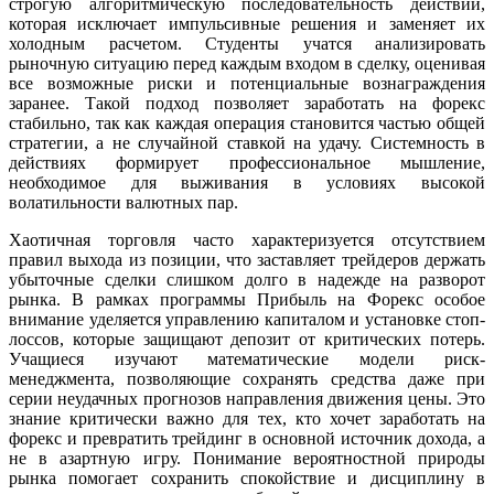
строгую алгоритмическую последовательность действий,
которая исключает импульсивные решения и заменяет их
холодным расчетом. Студенты учатся анализировать
рыночную ситуацию перед каждым входом в сделку, оценивая
все возможные риски и потенциальные вознаграждения
заранее. Такой подход позволяет заработать на форекс
стабильно, так как каждая операция становится частью общей
стратегии, а не случайной ставкой на удачу. Системность в
действиях формирует профессиональное мышление,
необходимое для выживания в условиях высокой
волатильности валютных пар.
Хаотичная торговля часто характеризуется отсутствием
правил выхода из позиции, что заставляет трейдеров держать
убыточные сделки слишком долго в надежде на разворот
рынка. В рамках программы Прибыль на Форекс особое
внимание уделяется управлению капиталом и установке стоп-
лоссов, которые защищают депозит от критических потерь.
Учащиеся изучают математические модели риск-
менеджмента, позволяющие сохранять средства даже при
серии неудачных прогнозов направления движения цены. Это
знание критически важно для тех, кто хочет заработать на
форекс и превратить трейдинг в основной источник дохода, а
не в азартную игру. Понимание вероятностной природы
рынка помогает сохранить спокойствие и дисциплину в