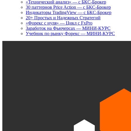
«Технический анализ» — с БКС-Брокер
30 паттернов Price Action — с БКС-Брокер
Индикаторы TradingView — с БКС-Брокер
20+ Простых и Надежных Стратегий
«Форекс с нуля» — Цикл с FxPro
Заработок на Фьючерсах — МИНИ-КУРС
Учебник по рынку Форекс — МИНИ-КУРС