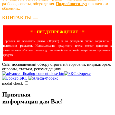
разборы, советы, обсуждения.
Подробности тут
и в личном
общении..
КОНТАКТЫ —
!
!
!
!
ПРЕДУПРЕЖДЕНИЕ
!!
!
!
Торговля на валютном рынке (Форекс) и на фондовой бирже сопряжена с
высокими рисками
. Использование кредитного плеча может привести к
значительным убыткам, вплоть до частичной или полной потери инвестированных
средств.
Сайт посвященный обзору стратегий торговли, индикаторам,
опросам, статьям, рекомендациям.
modal-check
Приятная
информация для Вас!