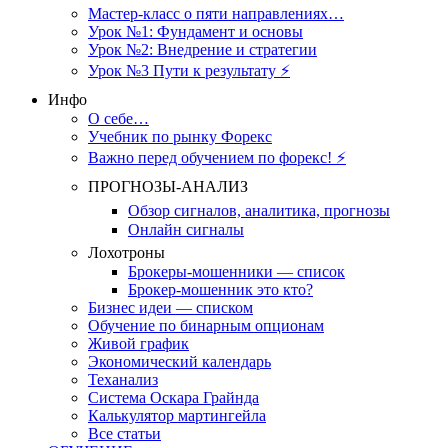
Мастер-класс о пяти направлениях…
Урок №1: Фундамент и основы
Урок №2: Внедрение и стратегии
Урок №3 Пути к результату ⚡️
Инфо
О себе…
Учебник по рынку Форекс
Важно перед обучением по форекс! ⚡
ПРОГНОЗЫ-АНАЛИЗ
Обзор сигналов, аналитика, прогнозы
Онлайн сигналы
Лохотроны
Брокеры-мошенники — список
Брокер-мошенник это кто?
Бизнес идеи — списком
Обучение по бинарным опционам
Живой график
Экономический календарь
Теханализ
Система Оскара Грайнда
Калькулятор мартингейла
Все статьи