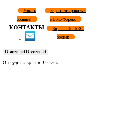
Узнать
Зарегистрироваться
больше!
в БКС-Форекс
КОНТАКТЫ
Биржевой - БКС-
брокер
-
Dismiss ad
Dismiss ad
Он будет закрыт в
0
секунд