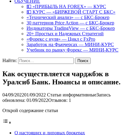
ОБУЧЕНИЕ
💵 «ПРИБЫЛЬ НА FOREX» — КУРС
💵 КУРС — «БИРЖЕВОЙ СТАРТ С БКС»
«Технический анализ» — с БКС-Брокер
30 паттернов Price Action — с БКС-Брокер
Индикаторы TradingView — с БКС-Брокер
20+ Простых и Надежных Стратегий
«Форекс с нуля» — Цикл с FxPro
Заработок на Фьючерсах — МИНИ-КУРС
Учебник по рынку Форекс — МИНИ-КУРС
Найти:
Как осуществляется чарджбэк в
Уралсиб Банк. Нюансы и описание.
04/09/2022
01/09/2022
Статьи информативные
Запись
обновлена: 01/09/2022
Отзывов: 1
Открой содержание статьи
О настоящих и липовых брокерах