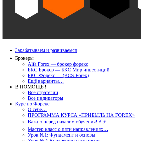
Зарабатываем и развиваемся
Брокеры
Alfa Forex — брокер форекс
БКС Брокер — БКС Мир инвестиций
БКС-Форекс — (BCS-Forex)
Ещё варианты…
В ПОМОЩЬ !
Все стратегии
Все индикаторы
Курс по Форекс
О себе…
ПРОГРАММА КУРСА «ПРИБЫЛЬ НА FOREX»
Важно перед началом обучения! ⚡ ⚡
Мастер-класс о пяти направлениях…
Урок №1: Фундамент и основы
Урок №2: Внедрение и стратегии