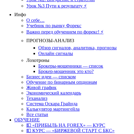
Урок №3 Пути к результату ⚡️
Инфо
О себе…
Учебник по рынку Форекс
Важно перед обучением по форекс! ⚡
ПРОГНОЗЫ-АНАЛИЗ
Обзор сигналов, аналитика, прогнозы
Онлайн сигналы
Лохотроны
Брокеры-мошенники — список
Брокер-мошенник это кто?
Бизнес идеи — списком
Обучение по бинарным опционам
Живой график
Экономический календарь
Теханализ
Система Оскара Грайнда
Калькулятор мартингейла
Все статьи
ОБУЧЕНИЕ
💵 «ПРИБЫЛЬ НА FOREX» — КУРС
💵 КУРС — «БИРЖЕВОЙ СТАРТ С БКС»