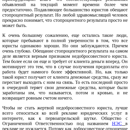
объявлений на текущий момент времени более чем
предостаточно. Подавляющее большинство юристов обещают
стопроцентный результат. Но любой здравомыслящий человек
прекрасно понимает, что стопроцентного результата просто не
может быть.
К очень большому сожалению, еще остались такие люди,
которые пребывают в полной уверенности в том, что все
юристы одинаково хороши. Но они заблуждаются. Причем
очень глубоко. Обещание стопроцентного результата на самом
деле является верным признаком недобросовестного юриста.
Тем более если он еще и требует от клиента деньги вперед. Он
мотивирует это тем, что в случае получения предоплаты его
работа будет намного более эффективной. Но, как только
такой юрист получает от клиента денежные средства, сразу же
перестает выходить с ним на связь. То есть последний просто
в очередной теряет свои денежные средства, которые были
заработаны им, что называется, потом и кровью, и не
возвращает ровным счетом ничего.
Чтобы не стать жертвой недобросовестного юриста, лучше
всего относиться ко всей рекламе юридических услуг в
интернете, как к первоапрельской шутке. Общество с
Ограниченной Ответственностью под названием
НЭС
в
рекламе не нуждается. Потому как добросовестное отношение